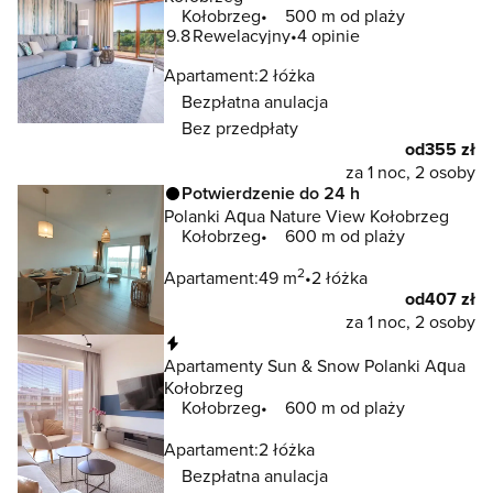
Kołobrzeg
500 m od plaży
9.8
Rewelacyjny
4 opinie
Apartament:
2 łóżka
Bezpłatna anulacja
Bez przedpłaty
od
355 zł
za 1 noc, 2 osoby
Potwierdzenie do 24 h
Polanki Aqua Nature View Kołobrzeg
Kołobrzeg
600 m od plaży
2
Apartament:
49 m
2 łóżka
od
407 zł
za 1 noc, 2 osoby
Natychmiastowa rezerwacja
Apartamenty Sun & Snow Polanki Aqua
Kołobrzeg
Kołobrzeg
600 m od plaży
Apartament:
2 łóżka
Bezpłatna anulacja