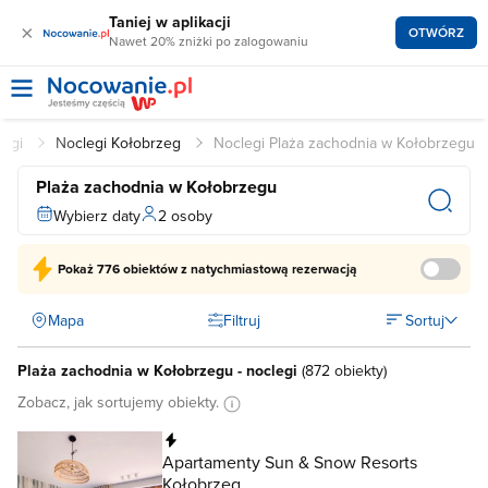
Taniej w aplikacji
×
OTWÓRZ
Nawet 20% zniżki po zalogowaniu
legi
Noclegi Kołobrzeg
Noclegi Plaża zachodnia w Kołobrzegu
Plaża zachodnia w Kołobrzegu
Wybierz daty
2 osoby
Pokaż
776 obiektów
z natychmiastową rezerwacją
Mapa
Filtruj
Sortuj
Plaża zachodnia w Kołobrzegu - noclegi
(
872 obiekty
)
Zobacz, jak sortujemy obiekty.
Natychmiastowa rezerwacja
Apartamenty Sun & Snow Resorts
Kołobrzeg