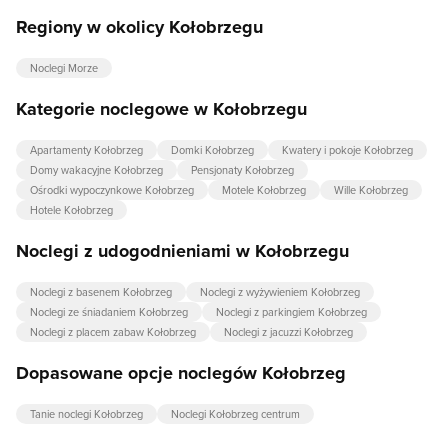
Regiony w okolicy Kołobrzegu
Noclegi Morze
Kategorie noclegowe w Kołobrzegu
Apartamenty Kołobrzeg
Domki Kołobrzeg
Kwatery i pokoje Kołobrzeg
Domy wakacyjne Kołobrzeg
Pensjonaty Kołobrzeg
Ośrodki wypoczynkowe Kołobrzeg
Motele Kołobrzeg
Wille Kołobrzeg
Hotele Kołobrzeg
Noclegi z udogodnieniami w Kołobrzegu
Noclegi z basenem Kołobrzeg
Noclegi z wyżywieniem Kołobrzeg
Noclegi ze śniadaniem Kołobrzeg
Noclegi z parkingiem Kołobrzeg
Noclegi z placem zabaw Kołobrzeg
Noclegi z jacuzzi Kołobrzeg
Dopasowane opcje noclegów Kołobrzeg
Tanie noclegi Kołobrzeg
Noclegi Kołobrzeg centrum