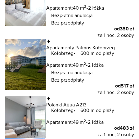
2
Apartament:
40 m
2 łóżka
Bezpłatna anulacja
Bez przedpłaty
od
350 zł
za 1 noc, 2 osoby
Natychmiastowa rezerwacja
Apartamenty Patmos Kołobrzeg
Kołobrzeg
600 m od plaży
2
Apartament:
49 m
2 łóżka
Bezpłatna anulacja
Bez przedpłaty
od
517 zł
za 1 noc, 2 osoby
Natychmiastowa rezerwacja
Polanki Aqua A213
Kołobrzeg
600 m od plaży
2
Apartament:
49 m
2 łóżka
od
483 zł
za 1 noc, 2 osoby