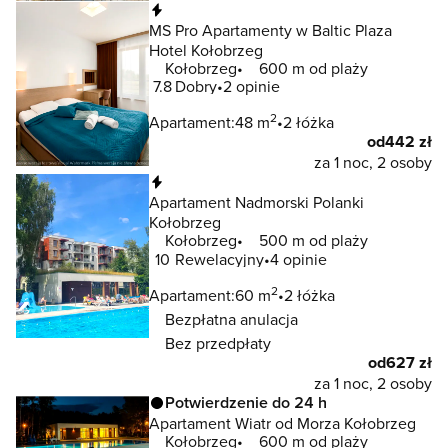
Natychmiastowa rezerwacja
MS Pro Apartamenty w Baltic Plaza
Hotel Kołobrzeg
Kołobrzeg
600 m od plaży
7.8
Dobry
2 opinie
2
Apartament:
48 m
2 łóżka
od
442 zł
za 1 noc, 2 osoby
Natychmiastowa rezerwacja
Apartament Nadmorski Polanki
Kołobrzeg
Kołobrzeg
500 m od plaży
10
Rewelacyjny
4 opinie
2
Apartament:
60 m
2 łóżka
Bezpłatna anulacja
Bez przedpłaty
od
627 zł
za 1 noc, 2 osoby
Potwierdzenie do 24 h
Apartament Wiatr od Morza Kołobrzeg
Kołobrzeg
600 m od plaży