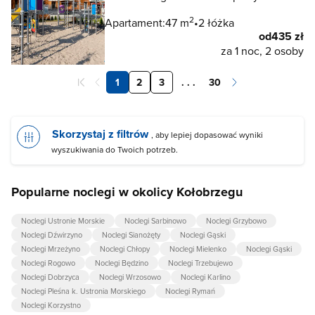
2
Apartament:
47 m
2 łóżka
od
435 zł
za 1 noc, 2 osoby
1
2
3
. . .
30
Skorzystaj z filtrów
, aby lepiej dopasować wyniki
wyszukiwania do Twoich potrzeb.
Popularne noclegi w okolicy Kołobrzegu
Noclegi Ustronie Morskie
Noclegi Sarbinowo
Noclegi Grzybowo
Noclegi Dźwirzyno
Noclegi Sianożęty
Noclegi Gąski
Noclegi Mrzeżyno
Noclegi Chłopy
Noclegi Mielenko
Noclegi Gąski
Noclegi Rogowo
Noclegi Będzino
Noclegi Trzebujewo
Noclegi Dobrzyca
Noclegi Wrzosowo
Noclegi Karlino
Noclegi Pleśna k. Ustronia Morskiego
Noclegi Rymań
Noclegi Korzystno