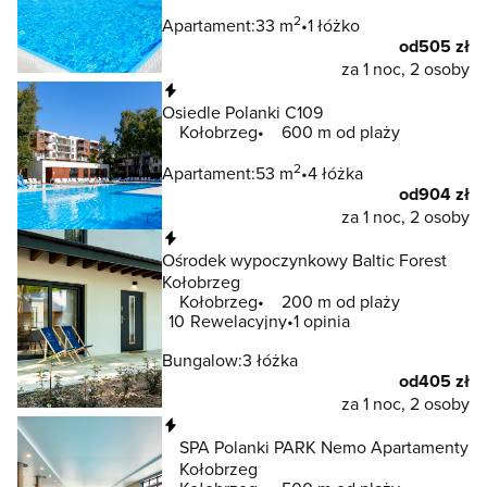
2
Apartament:
33 m
1 łóżko
od
505 zł
za 1 noc, 2 osoby
Natychmiastowa rezerwacja
Osiedle Polanki C109
Kołobrzeg
600 m od plaży
2
Apartament:
53 m
4 łóżka
od
904 zł
za 1 noc, 2 osoby
Natychmiastowa rezerwacja
Ośrodek wypoczynkowy Baltic Forest
Kołobrzeg
Kołobrzeg
200 m od plaży
10
Rewelacyjny
1 opinia
Bungalow:
3 łóżka
od
405 zł
za 1 noc, 2 osoby
Natychmiastowa rezerwacja
SPA Polanki PARK Nemo Apartamenty
Kołobrzeg