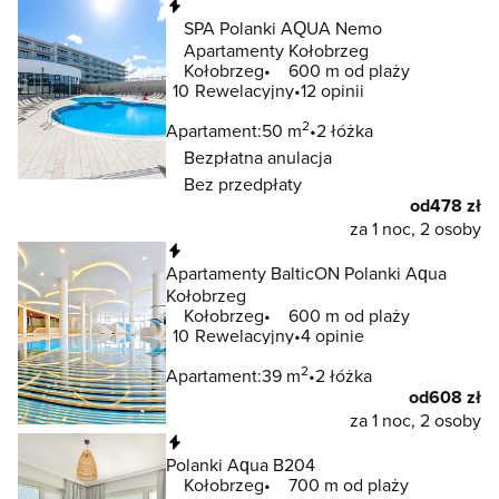
Natychmiastowa rezerwacja
SPA Polanki AQUA Nemo
Apartamenty Kołobrzeg
Kołobrzeg
600 m od plaży
10
Rewelacyjny
12 opinii
2
Apartament:
50 m
2 łóżka
Bezpłatna anulacja
Bez przedpłaty
od
478 zł
za 1 noc, 2 osoby
Natychmiastowa rezerwacja
Apartamenty BalticON Polanki Aqua
Kołobrzeg
Kołobrzeg
600 m od plaży
10
Rewelacyjny
4 opinie
2
Apartament:
39 m
2 łóżka
od
608 zł
za 1 noc, 2 osoby
Natychmiastowa rezerwacja
Polanki Aqua B204
Kołobrzeg
700 m od plaży