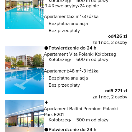
Kołobrzeg
500 m od plaży
9.4
Rewelacyjny
24 opinie
2
Apartament:
52 m
3 łóżka
Bezpłatna anulacja
Bez przedpłaty
od
426 zł
za 1 noc, 2 osoby
Potwierdzenie do 24 h
Apartament Vita Polanki Kołobrzeg
Kołobrzeg
600 m od plaży
2
Apartament:
48 m
3 łóżka
Bezpłatna anulacja
Bez przedpłaty
od
5 271 zł
za 1 noc, 2 osoby
Natychmiastowa rezerwacja
Apartament Baltini Premium Polanki
Park E201
Kołobrzeg
500 m od plaży
Potwierdzenie do 24 h