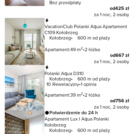
Bez przedpłaty
od
425 zł
za 1 noc, 2 osoby
Natychmiastowa rezerwacja
VacationClub Polanki Aqua Apartament
C109 Kołobrzeg
Kołobrzeg
600 m od plaży
2
Apartament:
49 m
2 łóżka
od
667 zł
za 1 noc, 2 osoby
Natychmiastowa rezerwacja
Polanki Aqua D310
Kołobrzeg
600 m od plaży
10
Rewelacyjny
1 opinia
2
Apartament:
39 m
2 łóżka
od
756 zł
za 1 noc, 2 osoby
Potwierdzenie do 24 h
Apartament Lux I Aqua Polanki
Kołobrzeg
Kołobrzeg
600 m od plaży