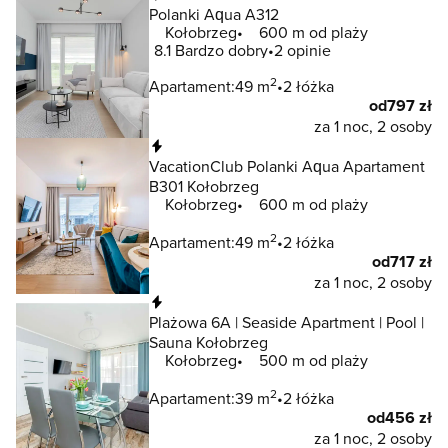
Polanki Aqua A312
Kołobrzeg
600 m od plaży
8.1
Bardzo dobry
2 opinie
2
Apartament:
49 m
2 łóżka
od
797 zł
za 1 noc, 2 osoby
Natychmiastowa rezerwacja
VacationClub Polanki Aqua Apartament
B301 Kołobrzeg
Kołobrzeg
600 m od plaży
2
Apartament:
49 m
2 łóżka
od
717 zł
za 1 noc, 2 osoby
Natychmiastowa rezerwacja
Plażowa 6A | Seaside Apartment | Pool |
Sauna Kołobrzeg
Kołobrzeg
500 m od plaży
2
Apartament:
39 m
2 łóżka
od
456 zł
za 1 noc, 2 osoby