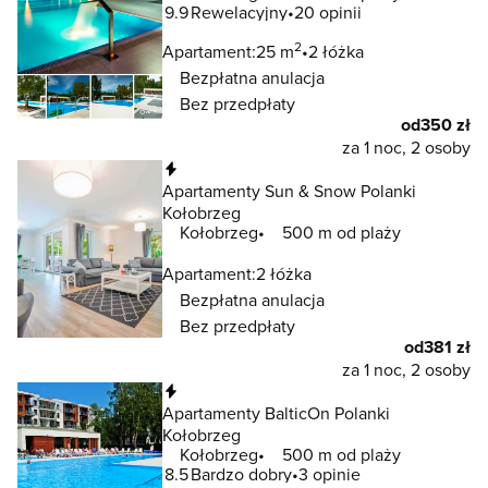
9.9
Rewelacyjny
20 opinii
2
Apartament:
25 m
2 łóżka
Bezpłatna anulacja
Bez przedpłaty
od
350 zł
za 1 noc, 2 osoby
Natychmiastowa rezerwacja
Apartamenty Sun & Snow Polanki
Kołobrzeg
Kołobrzeg
500 m od plaży
Apartament:
2 łóżka
Bezpłatna anulacja
Bez przedpłaty
od
381 zł
za 1 noc, 2 osoby
Natychmiastowa rezerwacja
Apartamenty BalticOn Polanki
Kołobrzeg
Kołobrzeg
500 m od plaży
8.5
Bardzo dobry
3 opinie