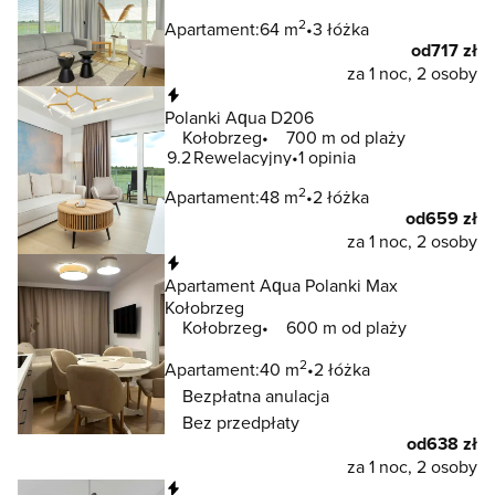
2
Apartament:
64 m
3 łóżka
od
717 zł
za 1 noc, 2 osoby
Natychmiastowa rezerwacja
Polanki Aqua D206
Kołobrzeg
700 m od plaży
9.2
Rewelacyjny
1 opinia
2
Apartament:
48 m
2 łóżka
od
659 zł
za 1 noc, 2 osoby
Natychmiastowa rezerwacja
Apartament Aqua Polanki Max
Kołobrzeg
Kołobrzeg
600 m od plaży
2
Apartament:
40 m
2 łóżka
Bezpłatna anulacja
Bez przedpłaty
od
638 zł
za 1 noc, 2 osoby
Natychmiastowa rezerwacja