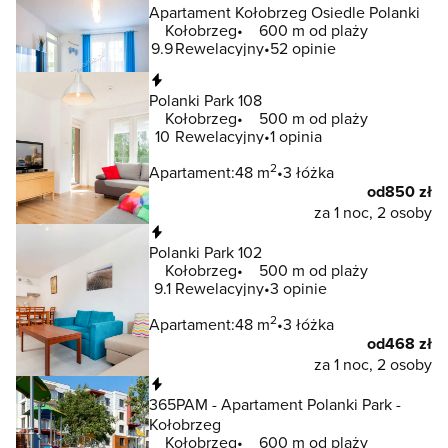
Apartament Kołobrzeg Osiedle Polanki
Kołobrzeg
600 m od plaży
9.9
Rewelacyjny
52 opinie
Natychmiastowa rezerwacja
Polanki Park 108
Kołobrzeg
500 m od plaży
10
Rewelacyjny
1 opinia
2
Apartament:
48 m
3 łóżka
od
850 zł
za 1 noc, 2 osoby
Natychmiastowa rezerwacja
Polanki Park 102
Kołobrzeg
500 m od plaży
9.1
Rewelacyjny
3 opinie
2
Apartament:
48 m
3 łóżka
od
468 zł
za 1 noc, 2 osoby
Natychmiastowa rezerwacja
365PAM - Apartament Polanki Park -
Kołobrzeg
Kołobrzeg
600 m od plaży