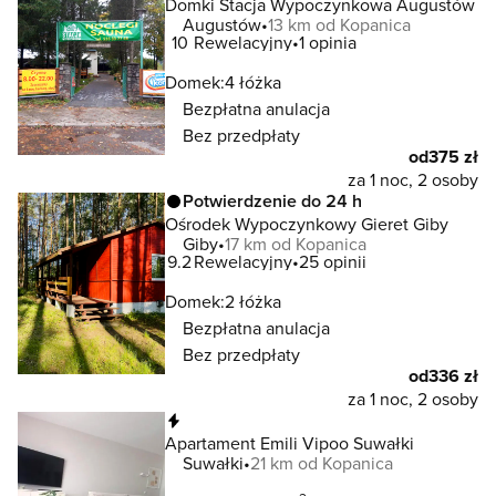
Domki Stacja Wypoczynkowa Augustów
Augustów
13 km od Kopanica
10
Rewelacyjny
1 opinia
Domek:
4 łóżka
Bezpłatna anulacja
Bez przedpłaty
od
375 zł
za 1 noc, 2 osoby
Potwierdzenie do 24 h
Ośrodek Wypoczynkowy Gieret Giby
Giby
17 km od Kopanica
9.2
Rewelacyjny
25 opinii
Domek:
2 łóżka
Bezpłatna anulacja
Bez przedpłaty
od
336 zł
za 1 noc, 2 osoby
Natychmiastowa rezerwacja
Apartament Emili Vipoo Suwałki
Suwałki
21 km od Kopanica