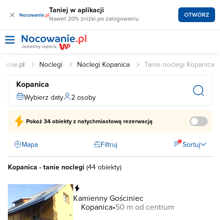
Taniej w aplikacji
×
OTWÓRZ
Nawet 20% zniżki po zalogowaniu
wanie.pl
Noclegi
Noclegi Kopanica
Tanie noclegi Kopanica
Kopanica
Wybierz daty
2 osoby
Pokaż
34 obiekty
z natychmiastową rezerwacją
Mapa
Filtruj
Sortuj
Kopanica - tanie noclegi
(
44 obiekty
)
Natychmiastowa rezerwacja
Kamienny Gościniec
Kopanica
50 m od centrum