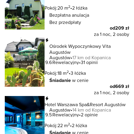
2
Pokój:
20 m
2 łóżka
Bezpłatna anulacja
Bez przedpłaty
od
209 zł
za 1 noc, 2 osoby
Natychmiastowa rezerwacja
Ośrodek Wypoczynkowy Vita
Augustów
Augustów
17 km od Kopanica
9.6
Rewelacyjny
31 opinii
2
Pokój:
18 m
3 łóżka
Śniadanie
w cenie
od
669 zł
za 1 noc, 2 osoby
Natychmiastowa rezerwacja
Hotel Warszawa Spa&Resort Augustów
Augustów
14 km od Kopanica
9.5
Rewelacyjny
2 opinie
2
Pokój:
22 m
2 łóżka
Śniadanie
w cenie