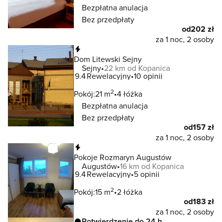
Bezpłatna anulacja
Bez przedpłaty
od
202 zł
za 1 noc, 2 osoby
Natychmiastowa rezerwacja
Dom Litewski Sejny
Sejny
22 km od Kopanica
9.4
Rewelacyjny
10 opinii
2
Pokój:
21 m
4 łóżka
Bezpłatna anulacja
Bez przedpłaty
od
157 zł
za 1 noc, 2 osoby
Natychmiastowa rezerwacja
Pokoje Rozmaryn Augustów
Augustów
16 km od Kopanica
9.4
Rewelacyjny
5 opinii
2
Pokój:
15 m
2 łóżka
od
183 zł
za 1 noc, 2 osoby
Potwierdzenie do 24 h