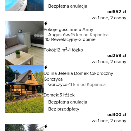
Bezpłatna anulacja
od
652 zł
za 1 noc, 2 osoby
Natychmiastowa rezerwacja
Pokoje gościnne u Anny
Augustów
15 km od Kopanica
10
Rewelacyjny
2 opinie
2
Pokój:
12 m
1 łóżko
od
259 zł
za 1 noc, 2 osoby
Natychmiastowa rezerwacja
Dolina Jelenia Domek Całoroczny
Gorczyca
Gorczyca
11 km od Kopanica
Domek:
5 łóżek
Bezpłatna anulacja
Bez przedpłaty
od
400 zł
za 1 noc, 2 osoby
Natychmiastowa rezerwacja