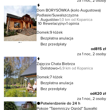
za 1 noc, 2 osoby
Natychmiastowa rezerwacja
Dom BORYSÓWKA (koło Augustowa)
Podlasie/Suwalszczyzna
Augustów
1,0 km od Kopanica
10
Rewelacyjny
1 opinia
Domek:
9 łóżek
Bezpłatna anulacja
Bez przedpłaty
od
815 zł
za 1 noc, 2 osoby
Natychmiastowa rezerwacja
Zajęcza Chata Biebrza
Dolistowo
6,9 km od Kopanica
Domek:
7 łóżek
Bezpłatna anulacja
Bez przedpłaty
od
420 zł
za 1 noc, 2 osoby
Potwierdzenie do 24 h
Pokoje "Tajemniczy Ogród" Suwałki