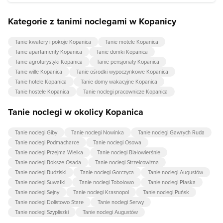
Kategorie z tanimi noclegami w Kopanicy
Tanie kwatery i pokoje Kopanica
Tanie motele Kopanica
Tanie apartamenty Kopanica
Tanie domki Kopanica
Tanie agroturystyki Kopanica
Tanie pensjonaty Kopanica
Tanie wille Kopanica
Tanie ośrodki wypoczynkowe Kopanica
Tanie hotele Kopanica
Tanie domy wakacyjne Kopanica
Tanie hostele Kopanica
Tanie noclegi pracownicze Kopanica
Tanie noclegi w okolicy Kopanica
Tanie noclegi Giby
Tanie noclegi Nowinka
Tanie noclegi Gawrych Ruda
Tanie noclegi Podmacharce
Tanie noclegi Osowa
Tanie noclegi Przejma Wielka
Tanie noclegi Białowierśnie
Tanie noclegi Boksze-Osada
Tanie noclegi Strzelcowizna
Tanie noclegi Budziski
Tanie noclegi Gorczyca
Tanie noclegi Augustów
Tanie noclegi Suwałki
Tanie noclegi Tobołowo
Tanie noclegi Płaska
Tanie noclegi Sejny
Tanie noclegi Krasnopol
Tanie noclegi Puńsk
Tanie noclegi Dolistowo Stare
Tanie noclegi Serwy
Tanie noclegi Szypliszki
Tanie noclegi Augustów