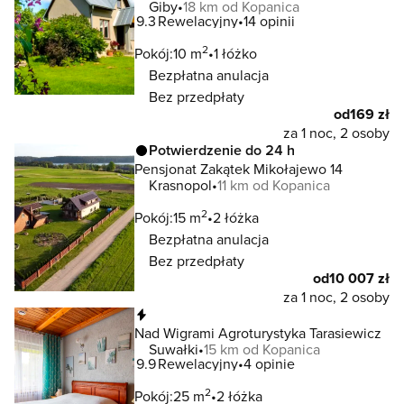
Giby
18 km od Kopanica
9.3
Rewelacyjny
14 opinii
2
Pokój:
10 m
1 łóżko
Bezpłatna anulacja
Bez przedpłaty
od
169 zł
za 1 noc, 2 osoby
Potwierdzenie do 24 h
Pensjonat Zakątek Mikołajewo 14
Krasnopol
11 km od Kopanica
2
Pokój:
15 m
2 łóżka
Bezpłatna anulacja
Bez przedpłaty
od
10 007 zł
za 1 noc, 2 osoby
Natychmiastowa rezerwacja
Nad Wigrami Agroturystyka Tarasiewicz
Suwałki
15 km od Kopanica
9.9
Rewelacyjny
4 opinie
2
Pokój:
25 m
2 łóżka