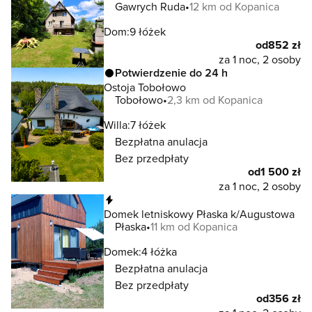
Gawrych Ruda
12 km od Kopanica
Dom:
9 łóżek
od
852 zł
za 1 noc, 2 osoby
Potwierdzenie do 24 h
Ostoja Tobołowo
Tobołowo
2,3 km od Kopanica
Willa:
7 łóżek
Bezpłatna anulacja
Bez przedpłaty
od
1 500 zł
za 1 noc, 2 osoby
Natychmiastowa rezerwacja
Domek letniskowy Płaska k/Augustowa
Płaska
11 km od Kopanica
Domek:
4 łóżka
Bezpłatna anulacja
Bez przedpłaty
od
356 zł