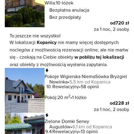
Willa:
10 łóżek
Bezpłatna anulacja
Bez przedpłaty
od
720 zł
za 1 noc, 2 osoby
To jeszcze nie wszystko!
W lokalizacji
Kopanicy
nie mamy więcej dostępnych
noclegów z możliwością rezerwacji online, ale nie martw
się - czekają na Ciebie obiekty
w pobliżu tej lokalizacji
oraz obiekty z możliwością wysłania zapytania.
Natychmiastowa rezerwacja
Pokoje Wigierska NiemaSówka Bryzgiel
Nowinka
5,5 km od Kopanica
10
Rewelacyjny
58 opinii
2
Pokój:
20 m
1 łóżko
od
228 zł
za 1 noc, 2 osoby
Natychmiastowa rezerwacja
Zielone Domki Serwy
Augustów
6,1 km od Kopanica
9.4
Rewelacyjny
13 opinii