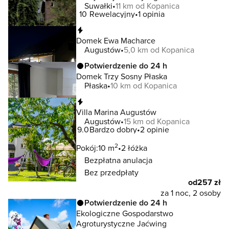
Suwałki
11 km od Kopanica
10
Rewelacyjny
1 opinia
Natychmiastowa rezerwacja
Domek Ewa Macharce
Augustów
5,0 km od Kopanica
Potwierdzenie do 24 h
Domek Trzy Sosny Płaska
Płaska
10 km od Kopanica
Natychmiastowa rezerwacja
Villa Marina Augustów
Augustów
15 km od Kopanica
9.0
Bardzo dobry
2 opinie
2
Pokój:
10 m
2 łóżka
Bezpłatna anulacja
Bez przedpłaty
od
257 zł
za 1 noc, 2 osoby
Potwierdzenie do 24 h
Ekologiczne Gospodarstwo
Agroturystyczne Jaćwing