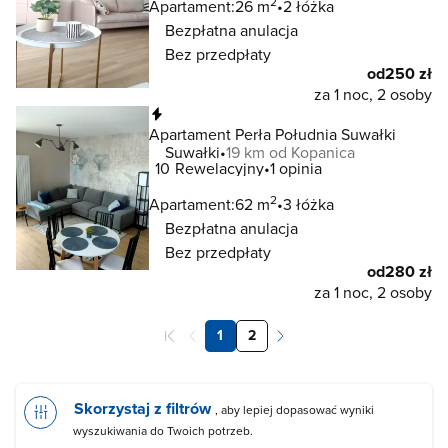
2
Apartament:
26 m
2 łóżka
Bezpłatna anulacja
Bez przedpłaty
od
250 zł
za 1 noc, 2 osoby
Natychmiastowa rezerwacja
Apartament Perła Południa Suwałki
Suwałki
19 km od Kopanica
10
Rewelacyjny
1 opinia
2
Apartament:
62 m
3 łóżka
Bezpłatna anulacja
Bez przedpłaty
od
280 zł
za 1 noc, 2 osoby
1
2
Skorzystaj z filtrów
, aby lepiej dopasować wyniki
wyszukiwania do Twoich potrzeb.