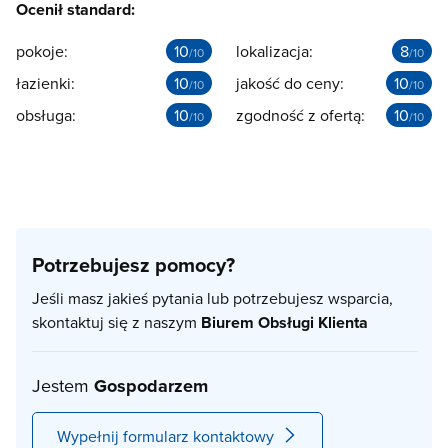
Ocenił standard:
pokoje:
10
lokalizacja:
8
/10
/10
łazienki:
10
jakość do ceny:
10
/10
/10
obsługa:
10
zgodność z ofertą:
10
/10
/10
Potrzebujesz pomocy?
Jeśli masz jakieś pytania lub potrzebujesz wsparcia,
skontaktuj się z naszym
Biurem Obsługi Klienta
Jestem
Gospodarzem
Wypełnij formularz kontaktowy