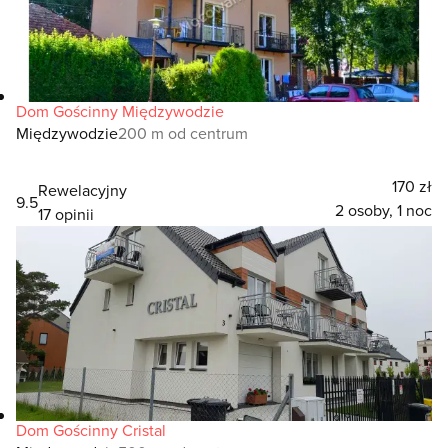
Dom Gościnny Międzywodzie
Międzywodzie
200 m od centrum
170 zł
Rewelacyjny
9.5
2 osoby, 1 noc
17 opinii
Dom Gościnny Cristal