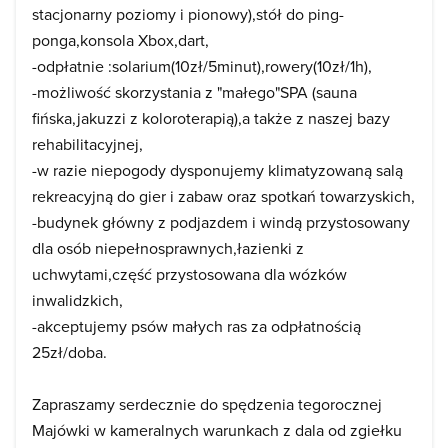
stacjonarny poziomy i pionowy),stół do ping-
ponga,konsola Xbox,dart,
-odpłatnie :solarium(10zł/5minut),rowery(10zł/1h),
-możliwość skorzystania z "małego"SPA (sauna
fińska,jakuzzi z koloroterapią),a także z naszej bazy
rehabilitacyjnej,
-w razie niepogody dysponujemy klimatyzowaną salą
rekreacyjną do gier i zabaw oraz spotkań towarzyskich,
-budynek główny z podjazdem i windą przystosowany
dla osób niepełnosprawnych,łazienki z
uchwytami,część przystosowana dla wózków
inwalidzkich,
-akceptujemy psów małych ras za odpłatnością
25zł/doba.
Zapraszamy serdecznie do spędzenia tegorocznej
Majówki w kameralnych warunkach z dala od zgiełku