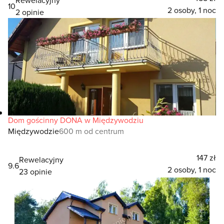
10
2 osoby, 1 noc
2 opinie
Dom gościnny DONA w Międzywodziu
Międzywodzie
600 m od centrum
147 zł
Rewelacyjny
9.6
2 osoby, 1 noc
23 opinie