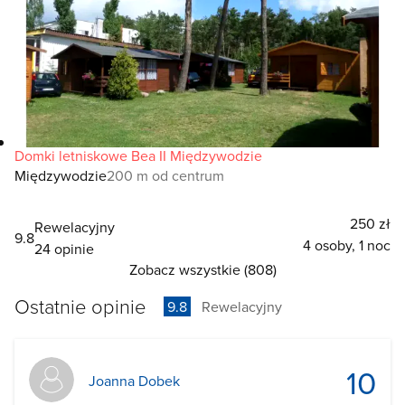
Domki letniskowe Bea II Międzywodzie
Międzywodzie
200 m od centrum
250 zł
Rewelacyjny
9.8
4 osoby, 1 noc
24 opinie
Zobacz wszystkie (808)
Ostatnie opinie
9.8
Rewelacyjny
10
Joanna Dobek