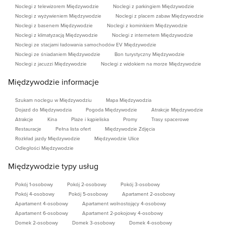
Noclegi z telewizorem Międzywodzie
Noclegi z parkingiem Międzywodzie
Noclegi z wyżywieniem Międzywodzie
Noclegi z placem zabaw Międzywodzie
Noclegi z basenem Międzywodzie
Noclegi z kominkiem Międzywodzie
Noclegi z klimatyzacją Międzywodzie
Noclegi z internetem Międzywodzie
Noclegi ze stacjami ładowania samochodów EV Międzywodzie
Noclegi ze śniadaniem Międzywodzie
Bon turystyczny Międzywodzie
Noclegi z jacuzzi Międzywodzie
Noclegi z widokiem na morze Międzywodzie
Międzywodzie informacje
Szukam noclegu w Międzywodziu
Mapa Międzywodzia
Dojazd do Międzywodzia
Pogoda Międzywodzie
Atrakcje Międzywodzie
Atrakcje
Kina
Plaże i kąpieliska
Promy
Trasy spacerowe
Restauracje
Pełna lista ofert
Międzywodzie Zdjęcia
Rozkład jazdy Międzywodzie
Międzywodzie Ulice
Odległości Międzywodzie
Międzywodzie typy usług
Pokój 1-osobowy
Pokój 2-osobowy
Pokój 3-osobowy
Pokój 4-osobowy
Pokój 5-osobowy
Apartament 2-osobowy
Apartament 4-osobowy
Apartament wolnostojący 4-osobowy
Apartament 6-osobowy
Apartament 2-pokojowy 4-osobowy
Domek 2-osobowy
Domek 3-osobowy
Domek 4-osobowy