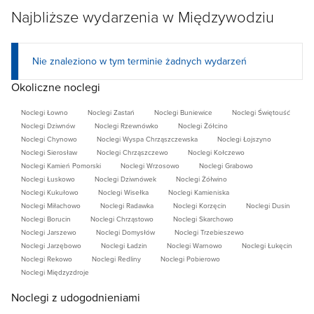
Najbliższe wydarzenia w Międzywodziu
Nie znaleziono w tym terminie żadnych wydarzeń
Okoliczne noclegi
Noclegi Łowno
Noclegi Zastań
Noclegi Buniewice
Noclegi Świętouść
Noclegi Dziwnów
Noclegi Rzewnówko
Noclegi Żółcino
Noclegi Chynowo
Noclegi Wyspa Chrząszczewska
Noclegi Łojszyno
Noclegi Sierosław
Noclegi Chrząszczewo
Noclegi Kołczewo
Noclegi Kamień Pomorski
Noclegi Wrzosowo
Noclegi Grabowo
Noclegi Łuskowo
Noclegi Dziwnówek
Noclegi Żółwino
Noclegi Kukułowo
Noclegi Wisełka
Noclegi Kamieniska
Noclegi Miłachowo
Noclegi Radawka
Noclegi Korzęcin
Noclegi Dusin
Noclegi Borucin
Noclegi Chrząstowo
Noclegi Skarchowo
Noclegi Jarszewo
Noclegi Domysłów
Noclegi Trzebieszewo
Noclegi Jarzębowo
Noclegi Ładzin
Noclegi Warnowo
Noclegi Łukęcin
Noclegi Rekowo
Noclegi Redliny
Noclegi Pobierowo
Noclegi Międzyzdroje
Noclegi z udogodnieniami