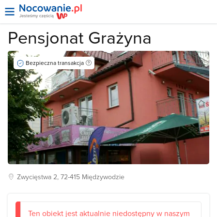
Pensjonat Grażyna
Bezpieczna transakcja
Zwycięstwa
2, 72-415
Międzywodzie
Ten obiekt jest aktualnie niedostępny w naszym