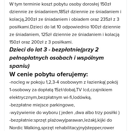
W tym terminie koszt pobytu osoby dorosłej 150zł
dziennie ze śniadaniem,185zł dziennie ze śniadaniem i
kolacją,200zł ze śniadaniem i obiadem oraz 235zł z 3
posiłkami.Dzieci do lat 10 odpowiednio 100zł dziennie
ze śniadaniem, 125zł dziennie ze śniadaniem i kolacją
150zł oraz 200zł z 3 posiłkami.
Dzieci do lat 3 - bezpłatnie(przy 2
pełnopłatnych osobach i wspólnym
spaniu)
W cenie pobytu oferujemy:
-nocleg w pokoju 1,2,3-4 osobowym z łazienką( pokój
1-osobowy za dopłatą 15zł/doba),TV lcd,czajnikiem
elektrycznym,bezpłatnym wi-fi,lodówką,
-bezpłatne miejsce parkingowe,
-wyżywienie do wyboru ( jeden ,dwa albo trzy posiłki )
-bezpłatnie:sprzęt plażowy(parawan,leżak),kijki do
Nordic Walking,sprzęt rehabilitacyjny(stepper,rower