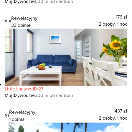
Międzywodzie
500 m od centrum
176 zł
Rewelacyjny
9.8
2 osoby, 1 noc
33 opinie
Little Laguna 1B/27
Międzywodzie
300 m od centrum
437 zł
Rewelacyjny
10
2 osoby, 1 noc
1 opinia