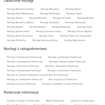
Okoliczne noclegi
Noclegi Myczków k/Soliny
Noclegi Myczków
Noclegi Rybne
Noclegi Wola Matiaszowa
Noclegi Wołkowyja
Noclegi Zawóz
Noclegi Werlas
Noclegi Berezka
Noclegi Horodek
Noclegi Bereżki
Noclegi Bereżnica Wyżna
Noclegi Górzanka
Noclegi Sakowczyk
Noclegi Rajskie
Noclegi Bóbrka
Noclegi Bukowiec
Noclegi Solina
Noclegi Średnia Wieś
Noclegi Łobozew Dolny
Noclegi Żernica Wyżna
Noclegi Wola Górzańska
Noclegi Terka
Noclegi Teleśnica Oszwarowa
Noclegi Żerdenka
Noclegi Łobozew Górny
Noclegi Myczkowce
Noclegi z udogodnieniami
Noclegi z telewizorem Polańczyk
Noclegi z parkingiem Polańczyk
Noclegi z wyżywieniem Polańczyk
Noclegi z placem zabaw Polańczyk
Noclegi z basenem Polańczyk
Noclegi z kominkiem Polańczyk
Noclegi z klimatyzacją Polańczyk
Noclegi z internetem Polańczyk
Noclegi ze stacjami ładowania samochodów EV Polańczyk
Noclegi ze śniadaniem Polańczyk
Bon turystyczny Polańczyk
Noclegi z jacuzzi Polańczyk
Noclegi z widokiem na góry Polańczyk
Polańczyk informacje
Szukam noclegu w Polańczyku
Mapa Polańczyka
Dojazd do Polańczyka