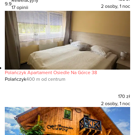
9.9
2 osoby, 1 noc
17 opinii
Polańczyk Apartament Osiedle Na Górce 38
Polańczyk
400 m od centrum
170 zł
2 osoby, 1 noc