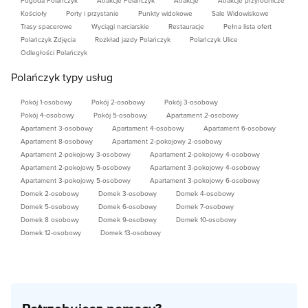
Pogoda Polańczyk
Atrakcje Polańczyk
Atrakcje
Atrakcje przyrodnicze
Kościoły
Porty i przystanie
Punkty widokowe
Sale Widowiskowe
Trasy spacerowe
Wyciągi narciarskie
Restauracje
Pełna lista ofert
Polańczyk Zdjęcia
Rozkład jazdy Polańczyk
Polańczyk Ulice
Odległości Polańczyk
Polańczyk typy usług
Pokój 1-osobowy
Pokój 2-osobowy
Pokój 3-osobowy
Pokój 4-osobowy
Pokój 5-osobowy
Apartament 2-osobowy
Apartament 3-osobowy
Apartament 4-osobowy
Apartament 6-osobowy
Apartament 8-osobowy
Apartament 2-pokojowy 2-osobowy
Apartament 2-pokojowy 3-osobowy
Apartament 2-pokojowy 4-osobowy
Apartament 2-pokojowy 5-osobowy
Apartament 3-pokojowy 4-osobowy
Apartament 3-pokojowy 5-osobowy
Apartament 3-pokojowy 6-osobowy
Domek 2-osobowy
Domek 3-osobowy
Domek 4-osobowy
Domek 5-osobowy
Domek 6-osobowy
Domek 7-osobowy
Domek 8 osobowy
Domek 9-osobowy
Domek 10-osobowy
Domek 12-osobowy
Domek 13-osobowy