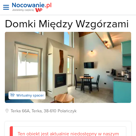
Domki Między Wzgórzami
Wirtualny spacer
Terka
66A, Terka, 38-610
Polańczyk
Ten obiekt jest aktualnie niedostępny w naszym