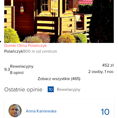
Domki Olina Polańczyk
Polańczyk
800 m od centrum
452 zł
Rewelacyjny
9.3
2 osoby, 1 noc
8 opinii
Zobacz wszystkie (465)
Ostatnie opinie
10
Rewelacyjny
10
Anna Kaniewska