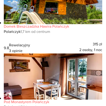
Domek Bieszczadzka Hawira Polańczyk
Polańczyk
1,7 km od centrum
315 zł
Rewelacyjny
9.8
2 osoby, 1 noc
3 opinie
Pod Monastyrem Polańczyk