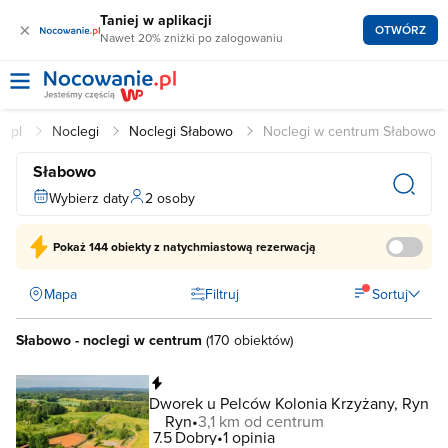
Taniej w aplikacji
×
OTWÓRZ
Nawet 20% zniżki po zalogowaniu
e.pl
Noclegi
Noclegi Słabowo
Noclegi w centrum Słabowo
Słabowo
Wybierz daty
2 osoby
Pokaż
144 obiekty
z natychmiastową rezerwacją
Mapa
Filtruj
Sortuj
Słabowo - noclegi w centrum
(
170 obiektów
)
Natychmiastowa rezerwacja
Dworek u Pelców Kolonia Krzyżany, Ryn
Ryn
3,1 km od centrum
7.5
Dobry
1 opinia