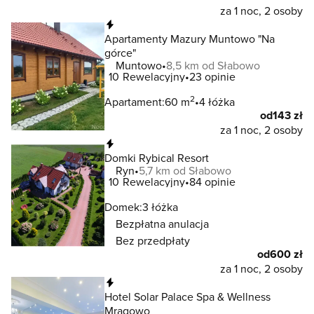
za 1 noc, 2 osoby
Natychmiastowa rezerwacja
Apartamenty Mazury Muntowo "Na
górce"
Muntowo
8,5 km od Słabowo
10
Rewelacyjny
23 opinie
2
Apartament:
60 m
4 łóżka
od
143 zł
za 1 noc, 2 osoby
Natychmiastowa rezerwacja
Domki Rybical Resort
Ryn
5,7 km od Słabowo
10
Rewelacyjny
84 opinie
Domek:
3 łóżka
Bezpłatna anulacja
Bez przedpłaty
od
600 zł
za 1 noc, 2 osoby
Natychmiastowa rezerwacja
Hotel Solar Palace Spa & Wellness
Mrągowo