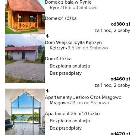
Domek z bala w Rynie
Ryn
7,1 km od Słabowo
Domek:
4 łóżka
od
380 zł
za 1 noc, 2 osoby
Natychmiastowa rezerwacja
Dom Wiejska Idylla Kętrzyn
Kętrzyn
3,5 km od Słabowo
Dom:
4 łóżka
Bezpłatna anulacja
Bez przedpłaty
od
460 zł
za 1 noc, 2 osoby
Natychmiastowa rezerwacja
Apartamenty Jezioro Czos Mrągowo
Mrągowo
13 km od Słabowo
2
Apartament:
25 m
1 łóżko
Bezpłatna anulacja
Bez przedpłaty
od
420 zł