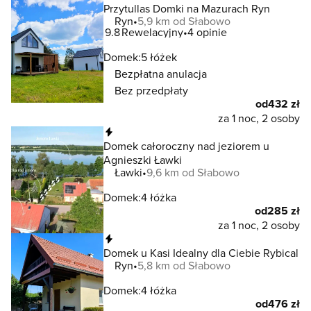
Przytullas Domki na Mazurach Ryn
Ryn
5,9 km od Słabowo
9.8
Rewelacyjny
4 opinie
Domek:
5 łóżek
Bezpłatna anulacja
Bez przedpłaty
od
432 zł
za 1 noc, 2 osoby
Natychmiastowa rezerwacja
Domek całoroczny nad jeziorem u
Agnieszki Ławki
Ławki
9,6 km od Słabowo
Domek:
4 łóżka
od
285 zł
za 1 noc, 2 osoby
Natychmiastowa rezerwacja
Domek u Kasi Idealny dla Ciebie Rybical
Ryn
5,8 km od Słabowo
Domek:
4 łóżka
od
476 zł