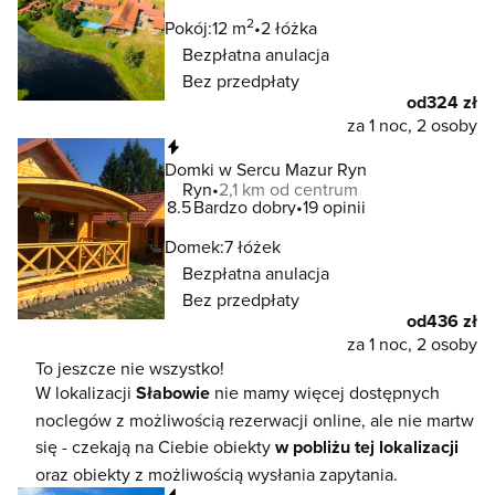
2
Pokój:
12 m
2 łóżka
Bezpłatna anulacja
Bez przedpłaty
od
324 zł
za 1 noc, 2 osoby
Natychmiastowa rezerwacja
Domki w Sercu Mazur Ryn
Ryn
2,1 km od centrum
8.5
Bardzo dobry
19 opinii
Domek:
7 łóżek
Bezpłatna anulacja
Bez przedpłaty
od
436 zł
za 1 noc, 2 osoby
To jeszcze nie wszystko!
W lokalizacji
Słabowie
nie mamy więcej dostępnych
noclegów z możliwością rezerwacji online, ale nie martw
się - czekają na Ciebie obiekty
w pobliżu tej lokalizacji
oraz obiekty z możliwością wysłania zapytania.