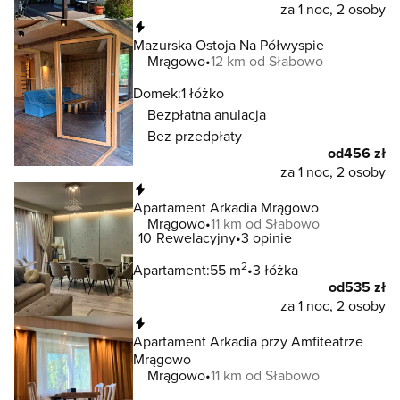
za 1 noc, 2 osoby
Natychmiastowa rezerwacja
Mazurska Ostoja Na Półwyspie
Mrągowo
12 km od Słabowo
Domek:
1 łóżko
Bezpłatna anulacja
Bez przedpłaty
od
456 zł
za 1 noc, 2 osoby
Natychmiastowa rezerwacja
Apartament Arkadia Mrągowo
Mrągowo
11 km od Słabowo
10
Rewelacyjny
3 opinie
2
Apartament:
55 m
3 łóżka
od
535 zł
za 1 noc, 2 osoby
Natychmiastowa rezerwacja
Apartament Arkadia przy Amfiteatrze
Mrągowo
Mrągowo
11 km od Słabowo