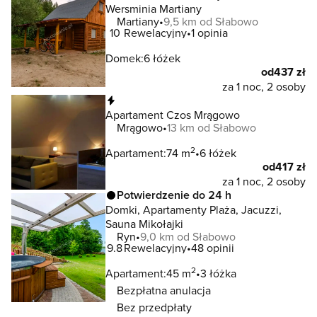
Wersminia Martiany
Martiany
9,5 km od Słabowo
10
Rewelacyjny
1 opinia
Domek:
6 łóżek
od
437 zł
za 1 noc, 2 osoby
Natychmiastowa rezerwacja
Apartament Czos Mrągowo
Mrągowo
13 km od Słabowo
2
Apartament:
74 m
6 łóżek
od
417 zł
za 1 noc, 2 osoby
Potwierdzenie do 24 h
Domki, Apartamenty Plaża, Jacuzzi,
Sauna Mikołajki
Ryn
9,0 km od Słabowo
9.8
Rewelacyjny
48 opinii
2
Apartament:
45 m
3 łóżka
Bezpłatna anulacja
Bez przedpłaty