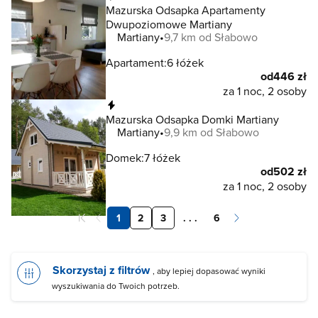
Mazurska Odsapka Apartamenty
Dwupoziomowe Martiany
Martiany
9,7 km od Słabowo
Apartament:
6 łóżek
od
446 zł
za 1 noc, 2 osoby
Natychmiastowa rezerwacja
Mazurska Odsapka Domki Martiany
Martiany
9,9 km od Słabowo
Domek:
7 łóżek
od
502 zł
za 1 noc, 2 osoby
1
2
3
. . .
6
Skorzystaj z filtrów
, aby lepiej dopasować wyniki
wyszukiwania do Twoich potrzeb.