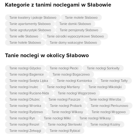
Kategorie z tanimi noclegami w Słabowie
Tanie kwatery i pokoje Słabowo
Tanie motele Słabowo
Tanie apartamenty Słabowo
Tanie domki Słabowo
Tanie agroturystyki Słabowo
Tanie pensjonaty Słabowo
Tanie wille Słabowo
Tanie ośrodki wypoczynkowe Słabowo
Tanie hotele Słabowo
Tanie domy wakacyjne Słabowo
Tanie noclegi w okolicy Słabowo
Tanie noclegi Giżycko
Tanie noclegi Piecki
Tanie noclegi Sorkwity
Tanie noclegi Bagienice
Tanie noclegi Bogaczewo
Tanie noclegi Święta Lipka
Tanie noclegi Kamionka
Tanie noclegi Tałty
Tanie noclegi Inulec
Tanie noclegi Martiany
Tanie noclegi Mikołajki
Tanie noclegi Ruciane-Nida
Tanie noclegi Węgorzewo
Tanie noclegi Dłużec
Tanie noclegi Faszcze
Tanie noclegi Wierzba
Tanie noclegi Wronka
Tanie noclegi Probark
Tanie noclegi Pierkunowo
Tanie noclegi Rydzewo
Tanie noclegi Wilkasy
Tanie noclegi Mrągowo
Tanie noclegi Ryn
Tanie noclegi Miłki
Tanie noclegi Wilkasy
Tanie noclegi Reszel
Tanie noclegi Sterławki
Tanie noclegi Koziny
Tanie noclegi Zełwągi
Tanie noclegi Rybical