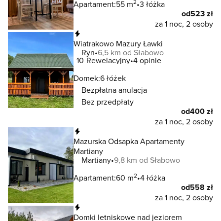
2
Apartament:
55 m
3 łóżka
od
523 zł
za 1 noc, 2 osoby
Natychmiastowa rezerwacja
Wiatrakowo Mazury Ławki
Ryn
6,5 km od Słabowo
10
Rewelacyjny
4 opinie
Domek:
6 łóżek
Bezpłatna anulacja
Bez przedpłaty
od
400 zł
za 1 noc, 2 osoby
Natychmiastowa rezerwacja
Mazurska Odsapka Apartamenty
Martiany
Martiany
9,8 km od Słabowo
2
Apartament:
60 m
4 łóżka
od
558 zł
za 1 noc, 2 osoby
Natychmiastowa rezerwacja
Domki letniskowe nad jeziorem