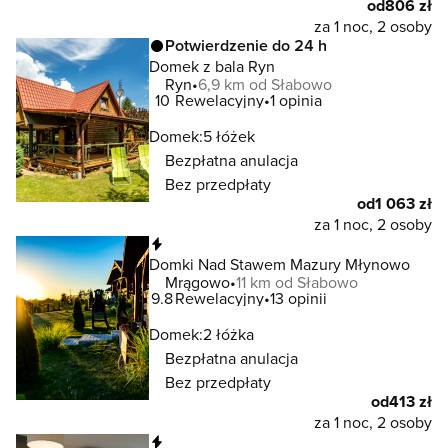
od
806 zł
za 1 noc, 2 osoby
Potwierdzenie do 24 h
Domek z bala Ryn
Ryn
6,9 km od Słabowo
10
Rewelacyjny
1 opinia
Domek:
5 łóżek
Bezpłatna anulacja
Bez przedpłaty
od
1 063 zł
za 1 noc, 2 osoby
Natychmiastowa rezerwacja
Domki Nad Stawem Mazury Młynowo
Mrągowo
11 km od Słabowo
9.8
Rewelacyjny
13 opinii
Domek:
2 łóżka
Bezpłatna anulacja
Bez przedpłaty
od
413 zł
za 1 noc, 2 osoby
Natychmiastowa rezerwacja