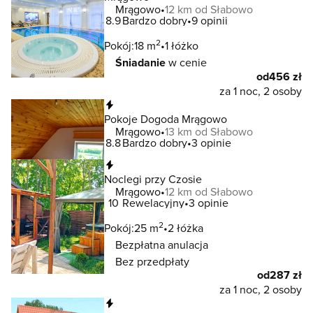
Mrągowo
12 km od Słabowo
8.9
Bardzo dobry
9 opinii
2
Pokój:
18 m
1 łóżko
Śniadanie
w cenie
od
456 zł
za 1 noc, 2 osoby
Natychmiastowa rezerwacja
Pokoje Dogoda Mrągowo
Mrągowo
13 km od Słabowo
8.8
Bardzo dobry
3 opinie
Natychmiastowa rezerwacja
Noclegi przy Czosie
Mrągowo
12 km od Słabowo
10
Rewelacyjny
3 opinie
2
Pokój:
25 m
2 łóżka
Bezpłatna anulacja
Bez przedpłaty
od
287 zł
za 1 noc, 2 osoby
Natychmiastowa rezerwacja