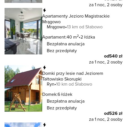
za 1 noc, 2 osoby
Natychmiastowa rezerwacja
Apartamenty Jezioro Magistrackie
Mrągowo
Mrągowo
13 km od Słabowo
2
Apartament:
40 m
2 łóżka
Bezpłatna anulacja
Bez przedpłaty
od
540 zł
za 1 noc, 2 osoby
Natychmiastowa rezerwacja
Domki przy lesie nad Jeziorem
Tałtowisko Skorupki
Ryn
10 km od Słabowo
Domek:
6 łóżek
Bezpłatna anulacja
Bez przedpłaty
od
526 zł
za 1 noc, 2 osoby
Natychmiastowa rezerwacja