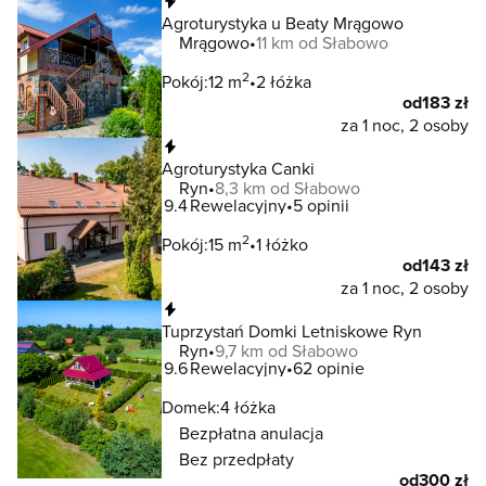
Natychmiastowa rezerwacja
Agroturystyka u Beaty Mrągowo
Mrągowo
11 km od Słabowo
2
Pokój:
12 m
2 łóżka
od
183 zł
za 1 noc, 2 osoby
Natychmiastowa rezerwacja
Agroturystyka Canki
Ryn
8,3 km od Słabowo
9.4
Rewelacyjny
5 opinii
2
Pokój:
15 m
1 łóżko
od
143 zł
za 1 noc, 2 osoby
Natychmiastowa rezerwacja
Tuprzystań Domki Letniskowe Ryn
Ryn
9,7 km od Słabowo
9.6
Rewelacyjny
62 opinie
Domek:
4 łóżka
Bezpłatna anulacja
Bez przedpłaty
od
300 zł