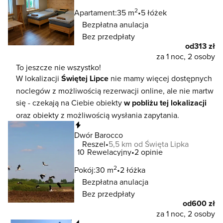
2
Apartament:
35 m
5 łóżek
Bezpłatna anulacja
Bez przedpłaty
od
313 zł
za 1 noc, 2 osoby
To jeszcze nie wszystko!
W lokalizacji
Świętej Lipce
nie mamy więcej dostępnych
noclegów z możliwością rezerwacji online, ale nie martw
się - czekają na Ciebie obiekty
w pobliżu tej lokalizacji
oraz obiekty z możliwością wysłania zapytania.
Natychmiastowa rezerwacja
Dwór Barocco
Reszel
5,5 km od Święta Lipka
10
Rewelacyjny
2 opinie
2
Pokój:
30 m
2 łóżka
Bezpłatna anulacja
Bez przedpłaty
od
600 zł
za 1 noc, 2 osoby