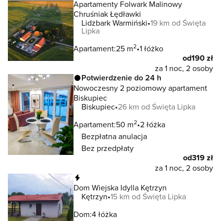
Apartamenty Folwark Malinowy
Chruśniak Łędławki
Lidzbark Warmiński
19 km od Święta
Lipka
2
Apartament:
25 m
1 łóżko
od
190 zł
za 1 noc, 2 osoby
Potwierdzenie do 24 h
Nowoczesny 2 poziomowy apartament
Biskupiec
Biskupiec
26 km od Święta Lipka
2
Apartament:
50 m
2 łóżka
Bezpłatna anulacja
Bez przedpłaty
od
319 zł
za 1 noc, 2 osoby
Natychmiastowa rezerwacja
Dom Wiejska Idylla Kętrzyn
Kętrzyn
15 km od Święta Lipka
Dom:
4 łóżka