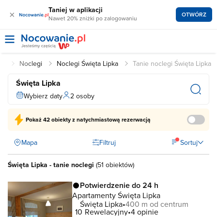
Taniej w aplikacji
×
OTWÓRZ
Nawet 20% zniżki po zalogowaniu
pl
Noclegi
Noclegi Święta Lipka
Tanie noclegi Święta Lipka
Święta Lipka
Wybierz daty
2 osoby
Pokaż
42 obiekty
z natychmiastową rezerwacją
Mapa
Filtruj
Sortuj
Święta Lipka - tanie noclegi
(
51 obiektów
)
Potwierdzenie do 24 h
Apartamenty Święta Lipka
Święta Lipka
400 m od centrum
10
Rewelacyjny
4 opinie