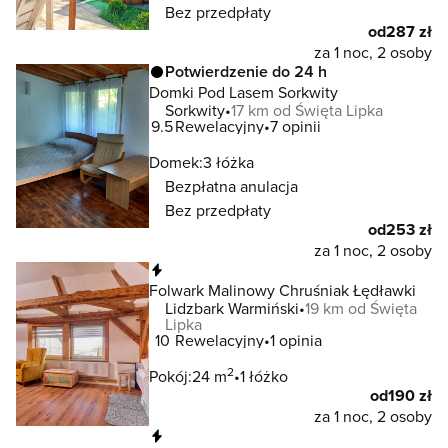
Bez przedpłaty
od
287 zł
za 1 noc, 2 osoby
Potwierdzenie do 24 h
Domki Pod Lasem Sorkwity
Sorkwity
17 km od Święta Lipka
9.5
Rewelacyjny
7 opinii
Domek:
3 łóżka
Bezpłatna anulacja
Bez przedpłaty
od
253 zł
za 1 noc, 2 osoby
Natychmiastowa rezerwacja
Folwark Malinowy Chruśniak Łędławki
Lidzbark Warmiński
19 km od Święta
Lipka
10
Rewelacyjny
1 opinia
2
Pokój:
24 m
1 łóżko
od
190 zł
za 1 noc, 2 osoby
Natychmiastowa rezerwacja