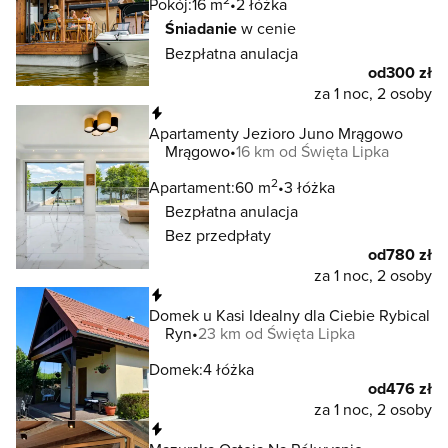
Pokój:
16 m
2 łóżka
Śniadanie
w cenie
Bezpłatna anulacja
od
300 zł
za 1 noc, 2 osoby
Natychmiastowa rezerwacja
Apartamenty Jezioro Juno Mrągowo
Mrągowo
16 km od Święta Lipka
2
Apartament:
60 m
3 łóżka
Bezpłatna anulacja
Bez przedpłaty
od
780 zł
za 1 noc, 2 osoby
Natychmiastowa rezerwacja
Domek u Kasi Idealny dla Ciebie Rybical
Ryn
23 km od Święta Lipka
Domek:
4 łóżka
od
476 zł
za 1 noc, 2 osoby
Natychmiastowa rezerwacja