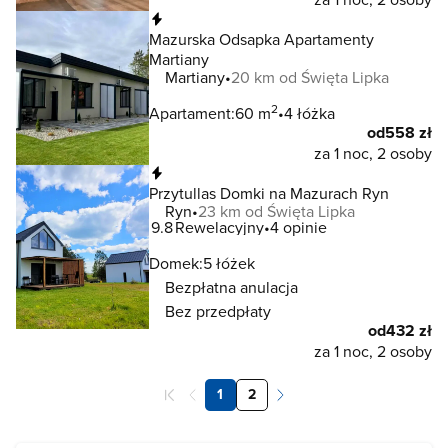
Natychmiastowa rezerwacja
Mazurska Odsapka Apartamenty
Martiany
Martiany
20 km od Święta Lipka
2
Apartament:
60 m
4 łóżka
od
558 zł
za 1 noc, 2 osoby
Natychmiastowa rezerwacja
Przytullas Domki na Mazurach Ryn
Ryn
23 km od Święta Lipka
9.8
Rewelacyjny
4 opinie
Domek:
5 łóżek
Bezpłatna anulacja
Bez przedpłaty
od
432 zł
za 1 noc, 2 osoby
1
2