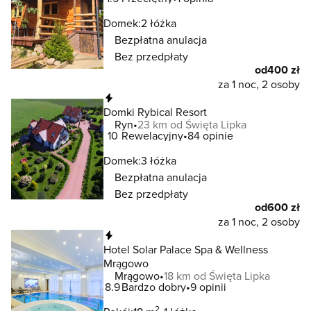
Domek:
2 łóżka
Bezpłatna anulacja
Bez przedpłaty
od
400 zł
za 1 noc, 2 osoby
Natychmiastowa rezerwacja
Domki Rybical Resort
Ryn
23 km od Święta Lipka
10
Rewelacyjny
84 opinie
Domek:
3 łóżka
Bezpłatna anulacja
Bez przedpłaty
od
600 zł
za 1 noc, 2 osoby
Natychmiastowa rezerwacja
Hotel Solar Palace Spa & Wellness
Mrągowo
Mrągowo
18 km od Święta Lipka
8.9
Bardzo dobry
9 opinii
2