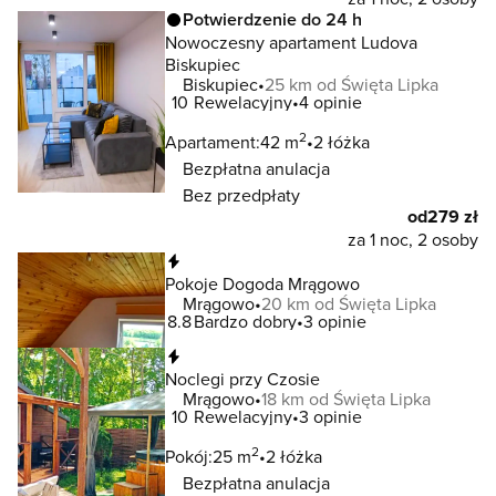
Potwierdzenie do 24 h
Nowoczesny apartament Ludova
Biskupiec
Biskupiec
25 km od Święta Lipka
10
Rewelacyjny
4 opinie
2
Apartament:
42 m
2 łóżka
Bezpłatna anulacja
Bez przedpłaty
od
279 zł
za 1 noc, 2 osoby
Natychmiastowa rezerwacja
Pokoje Dogoda Mrągowo
Mrągowo
20 km od Święta Lipka
8.8
Bardzo dobry
3 opinie
Natychmiastowa rezerwacja
Noclegi przy Czosie
Mrągowo
18 km od Święta Lipka
10
Rewelacyjny
3 opinie
2
Pokój:
25 m
2 łóżka
Bezpłatna anulacja