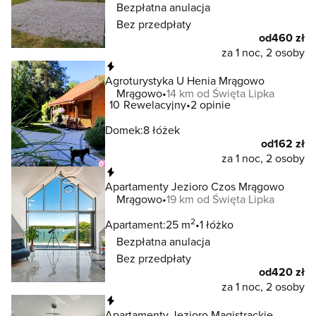
Bezpłatna anulacja
Bez przedpłaty
od
460 zł
za 1 noc, 2 osoby
Natychmiastowa rezerwacja
Agroturystyka U Henia Mrągowo
Mrągowo
14 km od Święta Lipka
10
Rewelacyjny
2 opinie
Domek:
8 łóżek
od
162 zł
za 1 noc, 2 osoby
Natychmiastowa rezerwacja
Apartamenty Jezioro Czos Mrągowo
Mrągowo
19 km od Święta Lipka
2
Apartament:
25 m
1 łóżko
Bezpłatna anulacja
Bez przedpłaty
od
420 zł
za 1 noc, 2 osoby
Natychmiastowa rezerwacja
Apartamenty Jezioro Magistrackie