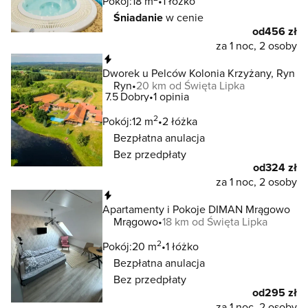
Pokój:
18 m
1 łóżko
Śniadanie
w cenie
od
456 zł
za 1 noc, 2 osoby
Natychmiastowa rezerwacja
Dworek u Pelców Kolonia Krzyżany, Ryn
Ryn
20 km od Święta Lipka
7.5
Dobry
1 opinia
2
Pokój:
12 m
2 łóżka
Bezpłatna anulacja
Bez przedpłaty
od
324 zł
za 1 noc, 2 osoby
Natychmiastowa rezerwacja
Apartamenty i Pokoje DIMAN Mrągowo
Mrągowo
18 km od Święta Lipka
2
Pokój:
20 m
1 łóżko
Bezpłatna anulacja
Bez przedpłaty
od
295 zł
za 1 noc, 2 osoby