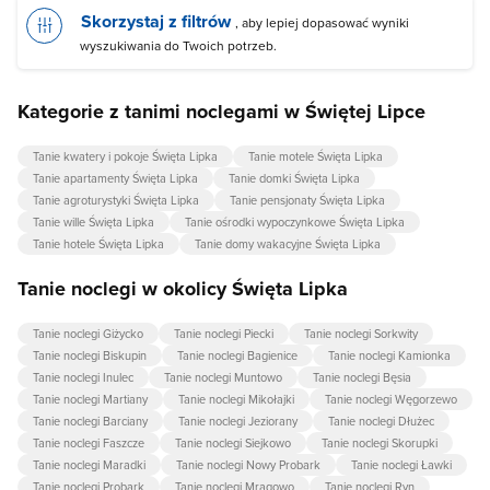
Skorzystaj z filtrów
, aby lepiej dopasować wyniki
wyszukiwania do Twoich potrzeb.
Kategorie z tanimi noclegami w Świętej Lipce
Tanie kwatery i pokoje Święta Lipka
Tanie motele Święta Lipka
Tanie apartamenty Święta Lipka
Tanie domki Święta Lipka
Tanie agroturystyki Święta Lipka
Tanie pensjonaty Święta Lipka
Tanie wille Święta Lipka
Tanie ośrodki wypoczynkowe Święta Lipka
Tanie hotele Święta Lipka
Tanie domy wakacyjne Święta Lipka
Tanie noclegi w okolicy Święta Lipka
Tanie noclegi Giżycko
Tanie noclegi Piecki
Tanie noclegi Sorkwity
Tanie noclegi Biskupin
Tanie noclegi Bagienice
Tanie noclegi Kamionka
Tanie noclegi Inulec
Tanie noclegi Muntowo
Tanie noclegi Bęsia
Tanie noclegi Martiany
Tanie noclegi Mikołajki
Tanie noclegi Węgorzewo
Tanie noclegi Barciany
Tanie noclegi Jeziorany
Tanie noclegi Dłużec
Tanie noclegi Faszcze
Tanie noclegi Siejkowo
Tanie noclegi Skorupki
Tanie noclegi Maradki
Tanie noclegi Nowy Probark
Tanie noclegi Ławki
Tanie noclegi Probark
Tanie noclegi Mrągowo
Tanie noclegi Ryn