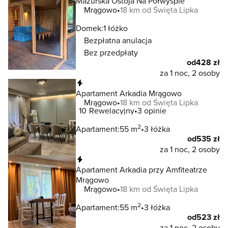
Mazurska Ostoja Na Półwyspie
Mrągowo
18 km od Święta Lipka
Domek:
1 łóżko
Bezpłatna anulacja
Bez przedpłaty
od
428 zł
za 1 noc, 2 osoby
Natychmiastowa rezerwacja
Apartament Arkadia Mrągowo
Mrągowo
18 km od Święta Lipka
10
Rewelacyjny
3 opinie
2
Apartament:
55 m
3 łóżka
od
535 zł
za 1 noc, 2 osoby
Natychmiastowa rezerwacja
Apartament Arkadia przy Amfiteatrze
Mrągowo
Mrągowo
18 km od Święta Lipka
2
Apartament:
55 m
3 łóżka
od
523 zł
za 1 noc, 2 osoby