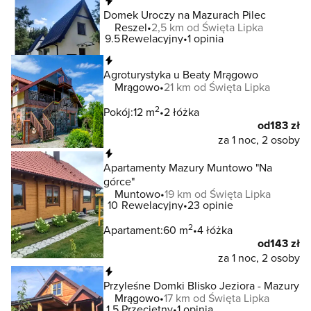
Natychmiastowa rezerwacja
Domek Uroczy na Mazurach Pilec
Reszel
2,5 km od Święta Lipka
9.5
Rewelacyjny
1 opinia
Natychmiastowa rezerwacja
Agroturystyka u Beaty Mrągowo
Mrągowo
21 km od Święta Lipka
2
Pokój:
12 m
2 łóżka
od
183 zł
za 1 noc, 2 osoby
Natychmiastowa rezerwacja
Apartamenty Mazury Muntowo "Na
górce"
Muntowo
19 km od Święta Lipka
10
Rewelacyjny
23 opinie
2
Apartament:
60 m
4 łóżka
od
143 zł
za 1 noc, 2 osoby
Natychmiastowa rezerwacja
Przyleśne Domki Blisko Jeziora - Mazury
Mrągowo
17 km od Święta Lipka
1.5
Przeciętny
1 opinia