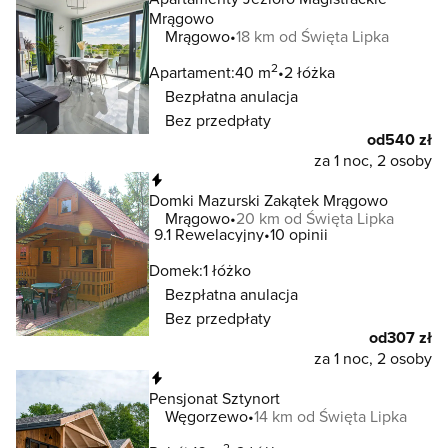
Mrągowo
Mrągowo
18 km od Święta Lipka
2
Apartament:
40 m
2 łóżka
Bezpłatna anulacja
Bez przedpłaty
od
540 zł
za 1 noc, 2 osoby
Natychmiastowa rezerwacja
Domki Mazurski Zakątek Mrągowo
Mrągowo
20 km od Święta Lipka
9.1
Rewelacyjny
10 opinii
Domek:
1 łóżko
Bezpłatna anulacja
Bez przedpłaty
od
307 zł
za 1 noc, 2 osoby
Natychmiastowa rezerwacja
Pensjonat Sztynort
Węgorzewo
14 km od Święta Lipka
2