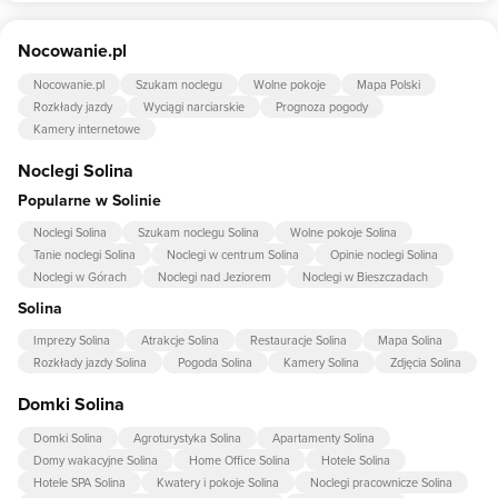
do kąpieli, pościel dla dzieci.
Tak, w obiekcie dla dzieci są przygotowane: plac zabaw dla dzieci,
Nocowanie.pl
piaskownica, huśtawka, namiot z róznymi atrakcjami dla dzieci ..
Nocowanie.pl
Szukam noclegu
Wolne pokoje
Mapa Polski
Rozkłady jazdy
Wyciągi narciarskie
Prognoza pogody
Kamery internetowe
Noclegi Solina
Popularne w Solinie
Noclegi Solina
Szukam noclegu Solina
Wolne pokoje Solina
Tanie noclegi Solina
Noclegi w centrum Solina
Opinie noclegi Solina
Noclegi w Górach
Noclegi nad Jeziorem
Noclegi w Bieszczadach
Solina
Imprezy Solina
Atrakcje Solina
Restauracje Solina
Mapa Solina
Rozkłady jazdy Solina
Pogoda Solina
Kamery Solina
Zdjęcia Solina
Domki Solina
Domki Solina
Agroturystyka Solina
Apartamenty Solina
Domy wakacyjne Solina
Home Office Solina
Hotele Solina
Hotele SPA Solina
Kwatery i pokoje Solina
Noclegi pracownicze Solina