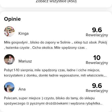
Zobacz wszystkie (450)
Opinie
9.6
Kinga
Rewelacyjny
Miła gospodyni , blisko do zapory w Solinie ., sklep tuż obok .Pokój
, łazienka czyste . Cicha okolica. Mile spędzony czas .
10
Mariusz
Rewelacyjny
Pobyt 1-10 sierpnia, mile spędzony czas, ładne i ciche miejsce,
korzystałem z domku, domki ładnie wyposażone, mili właściciele,
czysto, miejsce położone blisko zapory, 20 min spacerkiem. Warto
9.6
ich odwiedzić. Polecam
Ana
Rewelacyjny
Polecam, super miejsce :) czysto, blisko do tamy, do sklepu
spożywczego /z pysznymi drożdżówkami i wędzona rybą/kilka
kroków. Obiekt wyposażony w miejsce do grilowania, leżaki,