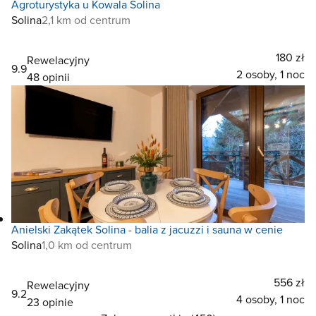
Agroturystyka u Kowala Solina
Solina
2,1 km od centrum
180 zł
Rewelacyjny
9.9
2 osoby, 1 noc
48 opinii
Anielski Zakątek Solina - balia z jacuzzi i sauna w cenie
Solina
1,0 km od centrum
556 zł
Rewelacyjny
9.2
4 osoby, 1 noc
23 opinie