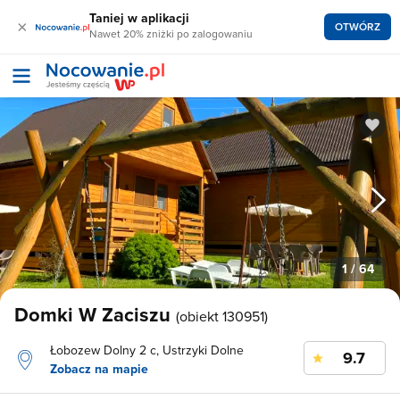
Taniej w aplikacji
×
OTWÓRZ
Nawet 20% zniżki po zalogowaniu
1
/ 64
Domki W Zaciszu
(obiekt 130951)
Łobozew Dolny 2 c, Ustrzyki Dolne
9.7
Zobacz na mapie