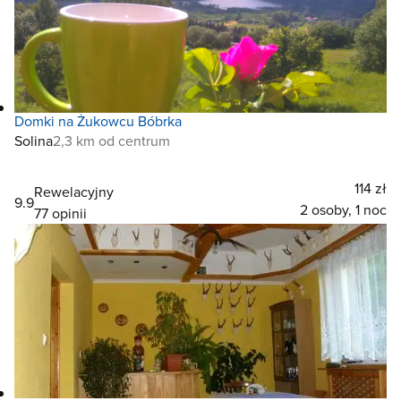
Domki na Żukowcu Bóbrka
Solina
2,3 km od centrum
114 zł
Rewelacyjny
9.9
2 osoby, 1 noc
77 opinii