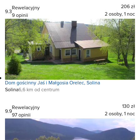
206 zł
Rewelacyjny
9.3
2 osoby, 1 noc
9 opinii
Dom gościnny Jaś i Małgosia Orelec, Solina
Solina
6,6 km od centrum
130 zł
Rewelacyjny
9.9
2 osoby, 1 noc
97 opinii