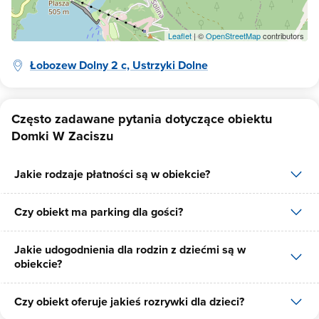
Leaflet
| ©
OpenStreetMap
contributors
Łobozew Dolny 2 c, Ustrzyki Dolne
Często zadawane pytania dotyczące obiektu
Domki W Zaciszu
Jakie rodzaje płatności są w obiekcie?
Czy obiekt ma parking dla gości?
W obiekcie dostępne są następujące formy płatności: gotówka,
płatność przelewem.
Jakie udogodnienia dla rodzin z dziećmi są w
Tak, Domki W Zaciszu posiada bezpłatny parking dla gości na 6
obiekcie?
miejsc.
Czy obiekt oferuje jakieś rozrywki dla dzieci?
Udogodnienia dla rodzin z dziećmi jakie oferuje Domki W Zaciszu
to: łóżeczko dla dziecka, krzesło do karmienia dziecka, wanienka