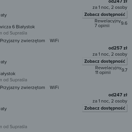
od
247 zł
za 1 noc, 2 osoby
Zobacz dostępność
łaty
Rewelacyjny
9.6
7 opinii
icza 6 Białystok
m od Supraśla
Przyjazny zwierzętom
WiFi
od
257 zł
za 1 noc, 2 osoby
Zobacz dostępność
łaty
Rewelacyjny
9.7
11 opinii
ałystok
m od Supraśla
Przyjazny zwierzętom
WiFi
od
247 zł
za 1 noc, 2 osoby
Zobacz dostępność
łaty
m od Supraśla