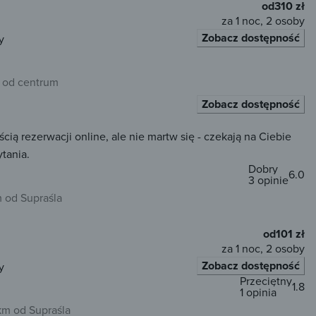
od
310 zł
za 1 noc, 2 osoby
Zobacz dostępność
y
m od centrum
Zobacz dostępność
 rezerwacji online, ale nie martw się - czekają na Ciebie
tania.
Dobry
6.0
3 opinie
m od Supraśla
od
101 zł
za 1 noc, 2 osoby
Zobacz dostępność
y
Przeciętny
1.8
1 opinia
km od Supraśla