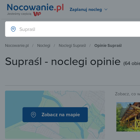
Zaplanuj nocleg
Nocowanie.pl
Noclegi
Noclegi Supraśl
Opinie Supraśl
Supraśl - noclegi opinie
(
64 obi
Zobacz, co 
Zobacz na mapie