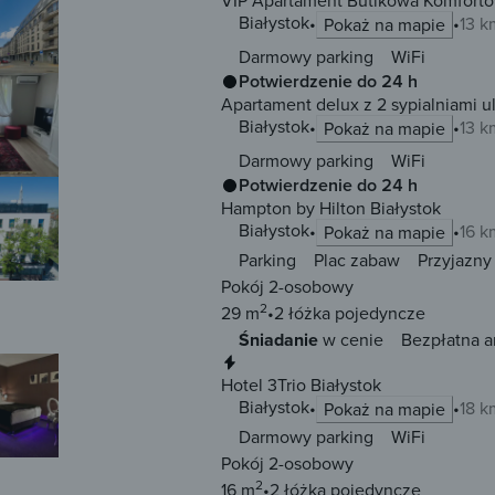
VIP Apartament Butikowa Komfortow
Białystok
13 k
Pokaż na mapie
Darmowy parking
WiFi
Potwierdzenie do 24 h
Apartament delux z 2 sypialniami u
Białystok
13 k
Pokaż na mapie
Darmowy parking
WiFi
Potwierdzenie do 24 h
Hampton by Hilton Białystok
Białystok
16 k
Pokaż na mapie
Parking
Plac zabaw
Przyjazny
Pokój 2-osobowy
2
29 m
2 łóżka
pojedyncze
Śniadanie
w cenie
Bezpłatna a
Natychmiastowa rezerwacja
Hotel 3Trio Białystok
Białystok
18 k
Pokaż na mapie
Darmowy parking
WiFi
Pokój 2-osobowy
2
16 m
2 łóżka
pojedyncze