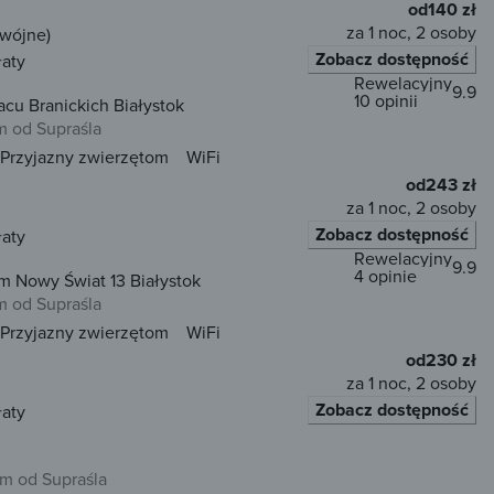
od
140 zł
za 1 noc, 2 osoby
dwójne)
Zobacz dostępność
łaty
Rewelacyjny
9.9
10 opinii
cu Branickich Białystok
m od Supraśla
Przyjazny zwierzętom
WiFi
od
243 zł
za 1 noc, 2 osoby
Zobacz dostępność
łaty
Rewelacyjny
9.9
4 opinie
 Nowy Świat 13 Białystok
m od Supraśla
Przyjazny zwierzętom
WiFi
od
230 zł
za 1 noc, 2 osoby
Zobacz dostępność
łaty
m od Supraśla