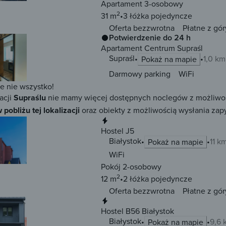
Apartament 3-osobowy
2
31 m
3 łóżka
pojedyncze
Oferta bezzwrotna
Płatne z gór
Potwierdzenie do 24 h
Apartament Centrum Supraśl
Supraśl
1,0 k
Pokaż na mapie
Darmowy parking
WiFi
ze nie wszystko!
acji
Supraślu
nie mamy więcej dostępnych noclegów z możliwością
 pobliżu tej lokalizacji
oraz obiekty z możliwością wysłania zapy
Natychmiastowa rezerwacja
Hostel J5
Białystok
11 k
Pokaż na mapie
WiFi
Pokój 2-osobowy
2
12 m
2 łóżka
pojedyncze
Oferta bezzwrotna
Płatne z gór
Natychmiastowa rezerwacja
Hostel B56 Białystok
Białystok
9,6 
Pokaż na mapie