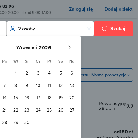
6 82 96
Zaloguj się
Dodaj obiekt
8:00-20:00 · sb-nd 9:00-17:00
Szukaj
2 osoby
Wrzesień
Pn
Wt
Śr
Cz
Pt
So
Nd
1
2
3
4
5
6
Sortuj:
Nasze propozycje
7
8
9
10
11
12
13
14
15
16
17
18
19
20
Rewelacyjny
9.9
28 opinii
śl
21
22
23
24
25
26
27
 od centrum
28
29
30
Przyjazny zwierzętom
WiFi
od
150 zł