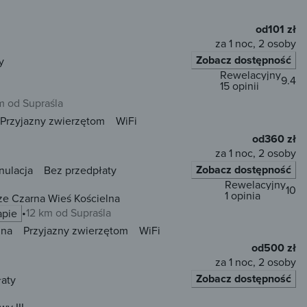
od
101 zł
za 1 noc, 2 osoby
Zobacz dostępność
y
Rewelacyjny
9.4
15 opinii
m od Supraśla
Przyjazny zwierzętom
WiFi
od
360 zł
za 1 noc, 2 osoby
Zobacz dostępność
nulacja
Bez przedpłaty
Rewelacyjny
10
1 opinia
e Czarna Wieś Kościelna
12 km od Supraśla
apie
una
Przyjazny zwierzętom
WiFi
od
500 zł
za 1 noc, 2 osoby
Zobacz dostępność
łaty