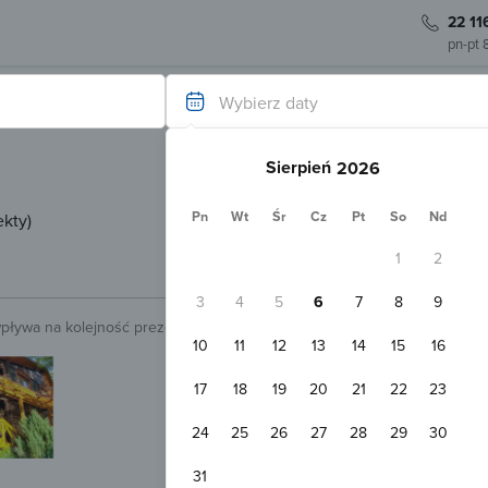
22 11
pn-pt 
Wybierz daty
Sierpień
Pn
Wt
Śr
Cz
Pt
So
Nd
ekty
)
1
2
3
4
5
6
7
8
9
wpływa na kolejność prezentowanych obiektów.
Sprawdź.
10
11
12
13
14
15
16
Natychmiastowa rezerwacja
Pokoje Wypoczynkowe Sowa Supra
17
18
19
20
21
22
23
Supraśl
1,6 km
Pokaż na mapie
24
25
26
27
28
29
30
Darmowy parking
Plac zabaw
Pokój 2-osobowy
31
2