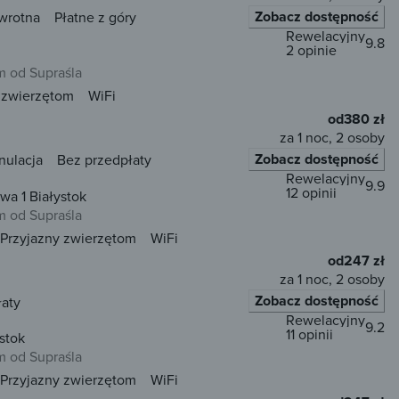
Zobacz dostępność
wrotna
Płatne z góry
Rewelacyjny
9.8
2 opinie
m od Supraśla
 zwierzętom
WiFi
od
380 zł
za 1 noc, 2 osoby
Zobacz dostępność
nulacja
Bez przedpłaty
Rewelacyjny
9.9
12 opinii
wa 1 Białystok
m od Supraśla
Przyjazny zwierzętom
WiFi
od
247 zł
za 1 noc, 2 osoby
Zobacz dostępność
łaty
Rewelacyjny
9.2
11 opinii
stok
m od Supraśla
Przyjazny zwierzętom
WiFi