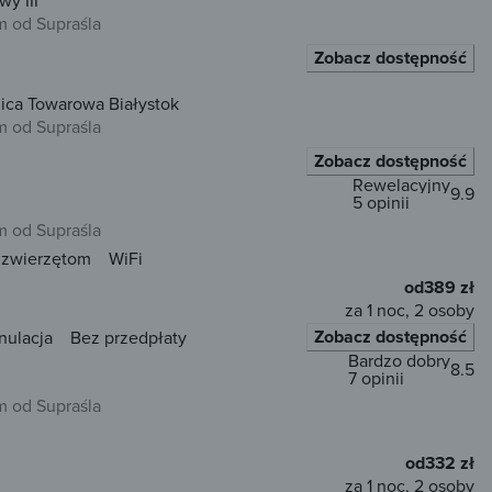
y III
m od Supraśla
Zobacz dostępność
lica Towarowa Białystok
m od Supraśla
Zobacz dostępność
Rewelacyjny
9.9
5 opinii
m od Supraśla
 zwierzętom
WiFi
od
389 zł
za 1 noc, 2 osoby
Zobacz dostępność
nulacja
Bez przedpłaty
Bardzo dobry
8.5
7 opinii
m od Supraśla
od
332 zł
za 1 noc, 2 osoby