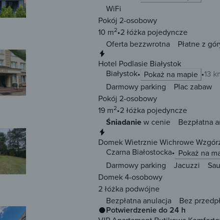
WiFi
Pokój 2-osobowy
2
10 m
2 łóżka
pojedyncze
Oferta bezzwrotna
Płatne z gór
Natychmiastowa rezerwacja
Hotel Podlasie Białystok
Białystok
13 k
Pokaż na mapie
Darmowy parking
Plac zabaw
Pokój 2-osobowy
2
19 m
2 łóżka
pojedyncze
Śniadanie
w cenie
Bezpłatna a
Natychmiastowa rezerwacja
Domek Wietrznie Wichrowe Wzgórz
Czarna Białostocka
Pokaż na m
Darmowy parking
Jacuzzi
Sa
Domek 4-osobowy
2 łóżka
podwójne
Bezpłatna anulacja
Bez przedp
Potwierdzenie do 24 h