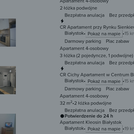
Apartament 4-osobowy
2 łóżka
podwójne
Bezpłatna anulacja
Bez przedp
Natychmiastowa rezerwacja
CR Apartament przy Rynku Sienkiew
Białystok
15 k
Pokaż na mapie
Darmowy parking
Plac zabaw
Apartament 4-osobowy
3 łóżka
(2 pojedyncze, 1 podwójne)
Bezpłatna anulacja
Bez przedp
Natychmiastowa rezerwacja
CR Cichy Apartament w Centrum Bi
Białystok
15 k
Pokaż na mapie
Darmowy parking
Plac zabaw
Apartament 4-osobowy
2
32 m
2 łóżka
podwójne
Bezpłatna anulacja
Bez przedp
Potwierdzenie do 24 h
Apartament Kleosin Białystok
Białystok
19 k
Pokaż na mapie