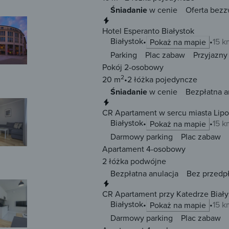
Śniadanie
w cenie
Oferta bezz
Natychmiastowa rezerwacja
Hotel Esperanto Białystok
Białystok
15 k
Pokaż na mapie
Parking
Plac zabaw
Przyjazny
Pokój 2-osobowy
2
20 m
2 łóżka
pojedyncze
Śniadanie
w cenie
Bezpłatna a
Natychmiastowa rezerwacja
CR Apartament w sercu miasta Lipo
Białystok
15 k
Pokaż na mapie
Darmowy parking
Plac zabaw
Apartament 4-osobowy
2 łóżka
podwójne
Bezpłatna anulacja
Bez przedp
Natychmiastowa rezerwacja
CR Apartament przy Katedrze Biały
Białystok
15 k
Pokaż na mapie
Darmowy parking
Plac zabaw