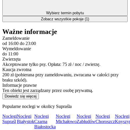
Wybierz termin pobytu
Zobacz wszystkie pokoje (1)
Ważne informacje
Zameldowanie
od 16:00
do 23:00
Wymeldowanie
do 11:00
Zwierzęta
Akceptowane tylko psy. Opłata: 75 zł / noc / zwierzę.
Kaucja zwrotna
200 zł (pobierana przy zameldowaniu, zwracana w całości przy
braku szkód).
Informacje prawne
Ten obiekt jest zarządzany przez osobę prywatną.
Dowiedz się więcej
Popularne noclegi w okolicy Supraśla
Noclegi
Noclegi
Noclegi
Noclegi
Noclegi
Noclegi
Noclegi
Supraśl
Białystok
Czarna
Michałowo
Zabłudów
Choroszcz
Knyszy
Białostocka