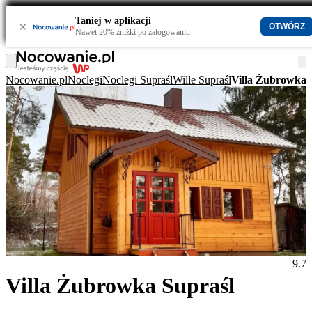
Taniej w aplikacji
×
OTWÓRZ
Nawet 20% zniżki po zalogowaniu
Nocowanie.pl
Noclegi
Noclegi Supraśl
Wille Supraśl
Villa Żubrowka 
9.7
Villa Żubrowka Supraśl