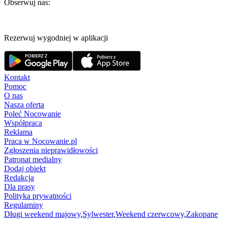
Obserwuj nas:
Rezerwuj wygodniej w aplikacji
Kontakt
Pomoc
O nas
Nasza oferta
Poleć Nocowanie
Współpraca
Reklama
Praca w Nocowanie.pl
Zgłoszenia nieprawidłowości
Patronat medialny
Dodaj obiekt
Redakcja
Dla prasy
Polityka prywatności
Regulaminy
Długi weekend majowy
,
Sylwester
,
Weekend czerwcowy
,
Zakopane