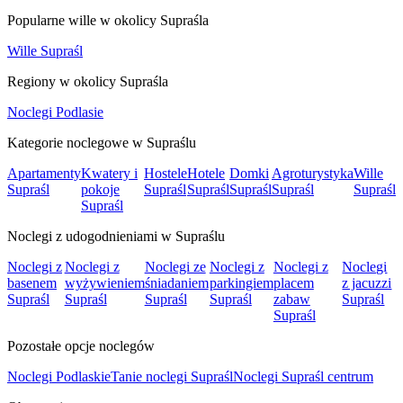
Popularne wille w okolicy Supraśla
Wille Supraśl
Regiony w okolicy Supraśla
Noclegi Podlasie
Kategorie noclegowe w Supraślu
Apartamenty
Kwatery i
Hostele
Hotele
Domki
Agroturystyka
Wille
Supraśl
pokoje
Supraśl
Supraśl
Supraśl
Supraśl
Supraśl
Supraśl
Noclegi z udogodnieniami w Supraślu
Noclegi z
Noclegi z
Noclegi ze
Noclegi z
Noclegi z
Noclegi
basenem
wyżywieniem
śniadaniem
parkingiem
placem
z jacuzzi
Supraśl
Supraśl
Supraśl
Supraśl
zabaw
Supraśl
Supraśl
Pozostałe opcje noclegów
Noclegi Podlaskie
Tanie noclegi Supraśl
Noclegi Supraśl centrum