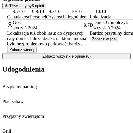
dostępne są również wypożyczalnie rowerów i łódek, jazda konna
9.7
Rewelacyjny
6
opinii
oraz trasy do narciarstwa biegowego.
9.7
/10
9.8
/10
9.3
/10
10
/10
10
/10
Cena/jakość
Personel
Czystość
Udogodnienia
Lokalizacja
Goście w swoich ocenach szczególnie wysoko oceniają lokalizację
Gość
Darek Gomolczyk
obiektu oraz standard świadczonych usług.
9.7
D
styczeń 2024
wrzesień 2024
Lokalizacja tuż obok lasu; do dyspozycji
Bardzo przytulny dom
cały domek I duża działa, na której można
Zobacz więcej
było bezproblemowo parkować; bardzo
przytulne wnętrze; domek drewniany ale
Zobacz więcej
dobrze ocieplony, było ciepło zimą; dobry
Zobacz wszystkie opinie (6)
standard łazienki I kuchni; wygodne łóżko.
Podczas zimy, śnieg przykrywa miejsce
Udogodnienia
ogniskowe, które jest praktycznie
niewidoczne i niedostatecznie oznakowane
- ryzyko wjazdu autem na pole i
Bezpłatny parking
potencjalnie zepsucie kół/podbicia auta.
Plac zabaw
Przyjazny zwierzętom
Grill