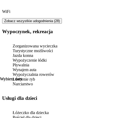
WiFi
Zobacz wszystkie udogodnienia (28)
Wypoczynek, rekreacja
Zorganizowana wycieczka
Turystyczne możliwości
Jazda konna
Wypożyczenie łódki
Pływalnia
Wynajem auta
Wypożyczalnia rowerów
Wybierz daty
Wybierz daty
Łowienie ryb
Narciarstwo
usługi dla dzieci
Łóżeczko dla dziecka
Pościel dla dzieci