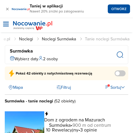
Taniej w aplikacji
×
OTWÓRZ
Nawet 20% zniżki po zalogowaniu
nie.pl
Noclegi
Noclegi Surmówka
Tanie noclegi Surmówka
Surmówka
Wybierz daty
2 osoby
Pokaż
42 obiekty
z natychmiastową rezerwacją
Mapa
Filtruj
Sortuj
Surmówka - tanie noclegi
(
52 obiekty
)
Natychmiastowa rezerwacja
Dom z ogrodem na Mazurach
Surmówka
900 m od centrum
10
Rewelacyjny
3 opinie