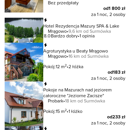
Bez przedpłaty
od
1 800 zł
za 1 noc, 2 osoby
Natychmiastowa rezerwacja
Hotel Rezydencja Mazury SPA & Lake
Mrągowo
9,6 km od Surmówka
8.0
Bardzo dobry
1 opinia
Natychmiastowa rezerwacja
Agroturystyka u Beaty Mrągowo
Mrągowo
16 km od Surmówka
2
Pokój:
12 m
2 łóżka
od
183 zł
za 1 noc, 2 osoby
Natychmiastowa rezerwacja
Pokoje na Mazurach nad jeziorem
całoroczne "Jeziorne Zacisze"
Probark
18 km od Surmówka
2
Pokój:
15 m
1 łóżko
od
233 zł
za 1 noc, 2 osoby
Natychmiastowa rezerwacja