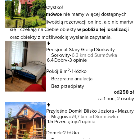
To jeszcze nie wszystko!
W lokalizacji
Surmówce
nie mamy więcej dostępnych
noclegów z możliwością rezerwacji online, ale nie martw
się - czekają na Ciebie obiekty
w pobliżu tej lokalizacji
oraz obiekty z możliwością wysłania zapytania.
Natychmiastowa rezerwacja
Pensjonat Stary Gieląd Sorkwity
Sorkwity
6,3 km od Surmówka
6.4
Dobry
3 opinie
2
Pokój:
8 m
1 łóżko
Bezpłatna anulacja
Bez przedpłaty
od
258 zł
za 1 noc, 2 osoby
Natychmiastowa rezerwacja
Przyleśne Domki Blisko Jeziora - Mazury
Mrągowo
9,7 km od Surmówka
1.5
Przeciętny
1 opinia
Domek:
2 łóżka