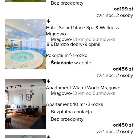
Bez przedpłaty
od
199 zł
za 1 noc, 2 osoby
Natychmiastowa rezerwacja
Hotel Solar Palace Spa & Wellness
Mrągowo
Mrągowo
13 km od Surmówka
8.9
Bardzo dobry
9 opinii
2
Pokój:
18 m
1 łóżko
Śniadanie
w cenie
od
456 zł
za 1 noc, 2 osoby
Natychmiastowa rezerwacja
Apartament Wiatr i Woda Mrągowo
Mrągowo
13 km od Surmówka
2
Apartament:
40 m
2 łóżka
Bezpłatna anulacja
Bez przedpłaty
od
450 zł
za 1 noc, 2 osoby
Natychmiastowa rezerwacja