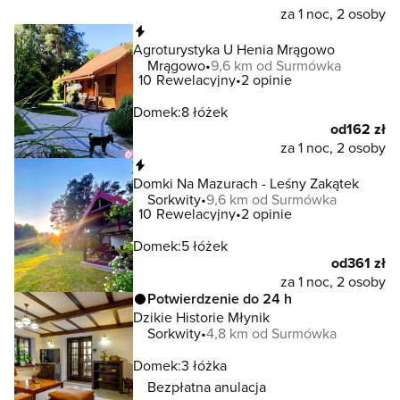
za 1 noc, 2 osoby
Natychmiastowa rezerwacja
Agroturystyka U Henia Mrągowo
Mrągowo
9,6 km od Surmówka
10
Rewelacyjny
2 opinie
Domek:
8 łóżek
od
162 zł
za 1 noc, 2 osoby
Natychmiastowa rezerwacja
Domki Na Mazurach - Leśny Zakątek
Sorkwity
9,6 km od Surmówka
10
Rewelacyjny
2 opinie
Domek:
5 łóżek
od
361 zł
za 1 noc, 2 osoby
Potwierdzenie do 24 h
Dzikie Historie Młynik
Sorkwity
4,8 km od Surmówka
Domek:
3 łóżka
Bezpłatna anulacja