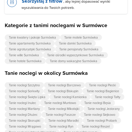
Skorzystaj z filtrów
, aby lepiej dopasować wyniki
wyszukiwania do Twoich potrzeb.
Kategorie z tanimi noclegami w Surmówce
Tanie kwatery i pokoje Surmówka
Tanie motele Surmówka
Tanie apartamenty Surmówka
Tanie domki Surmówka
Tanie agroturystyki Surmówka
Tanie pensjonaty Surmówka
Tanie wille Surmówka
Tanie ośrodki wypoczynkowe Surmówka
Tanie hotele Surmówka
Tanie domy wakacyjne Surmówka
Tanie noclegi w okolicy Surmówka
Tanie noclegi Szczytno
Tanie noclegi Barczewo
Tanie noclegi Piecki
Tanie noclegi Sorkwity
Tanie noclegi Biskupin
Tanie noclegi Bagienice
Tanie noclegi Święta Lipka
Tanie noclegi Kamionka
Tanie noclegi Tałty
Tanie noclegi Inulec
Tanie noclegi Muntowo
Tanie noclegi Bęsia
Tanie noclegi Martiany
Tanie noclegi Mikołajki
Tanie noclegi Jeziorany
Tanie noclegi Dłużec
Tanie noclegi Faszcze
Tanie noclegi Siejkowo
Tanie noclegi Skorupki
Tanie noclegi Maradki
Tanie noclegi Probark
Tanie noclegi Mrągowo
Tanie noclegi Ryn
Tanie noclegi Reszel