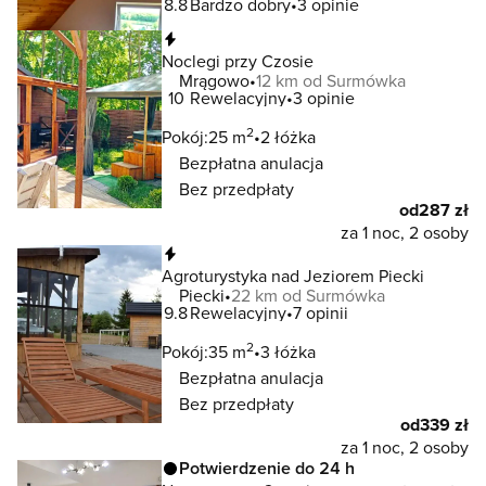
8.8
Bardzo dobry
3 opinie
Natychmiastowa rezerwacja
Noclegi przy Czosie
Mrągowo
12 km od Surmówka
10
Rewelacyjny
3 opinie
2
Pokój:
25 m
2 łóżka
Bezpłatna anulacja
Bez przedpłaty
od
287 zł
za 1 noc, 2 osoby
Natychmiastowa rezerwacja
Agroturystyka nad Jeziorem Piecki
Piecki
22 km od Surmówka
9.8
Rewelacyjny
7 opinii
2
Pokój:
35 m
3 łóżka
Bezpłatna anulacja
Bez przedpłaty
od
339 zł
za 1 noc, 2 osoby
Potwierdzenie do 24 h