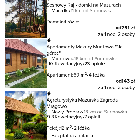
Sosnowy Raj - domki na Mazurach
Maradki
11 km od Surmówka
Domek:
4 łóżka
od
291 zł
za 1 noc, 2 osoby
Natychmiastowa rezerwacja
Apartamenty Mazury Muntowo "Na
górce"
Muntowo
16 km od Surmówka
10
Rewelacyjny
23 opinie
2
Apartament:
60 m
4 łóżka
od
143 zł
za 1 noc, 2 osoby
Natychmiastowa rezerwacja
Agroturystyka Mazurska Zagroda
Mrągowo
Nowy Probark
18 km od Surmówka
9.8
Rewelacyjny
7 opinii
2
Pokój:
12 m
2 łóżka
Bezpłatna anulacja