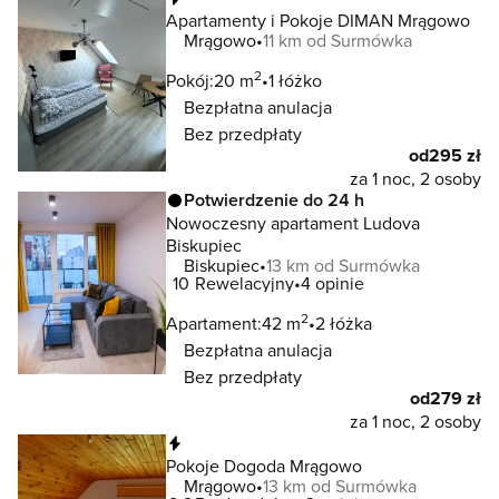
Apartamenty i Pokoje DIMAN Mrągowo
Mrągowo
11 km od Surmówka
2
Pokój:
20 m
1 łóżko
Bezpłatna anulacja
Bez przedpłaty
od
295 zł
za 1 noc, 2 osoby
Potwierdzenie do 24 h
Nowoczesny apartament Ludova
Biskupiec
Biskupiec
13 km od Surmówka
10
Rewelacyjny
4 opinie
2
Apartament:
42 m
2 łóżka
Bezpłatna anulacja
Bez przedpłaty
od
279 zł
za 1 noc, 2 osoby
Natychmiastowa rezerwacja
Pokoje Dogoda Mrągowo
Mrągowo
13 km od Surmówka