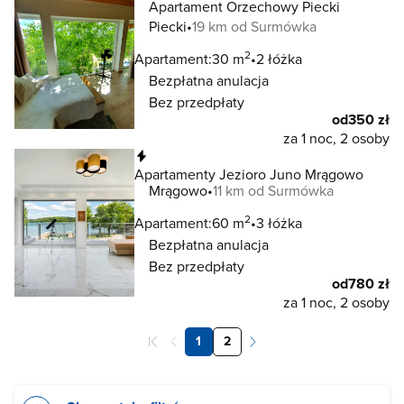
Apartament Orzechowy Piecki
Piecki
19 km od Surmówka
2
Apartament:
30 m
2 łóżka
Bezpłatna anulacja
Bez przedpłaty
od
350 zł
za 1 noc, 2 osoby
Natychmiastowa rezerwacja
Apartamenty Jezioro Juno Mrągowo
Mrągowo
11 km od Surmówka
2
Apartament:
60 m
3 łóżka
Bezpłatna anulacja
Bez przedpłaty
od
780 zł
za 1 noc, 2 osoby
1
2