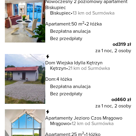
Nowoczesny 2 poziomowy apartament
Biskupiec
Biskupiec
13 km od Surmówka
2
Apartament:
50 m
2 łóżka
Bezpłatna anulacja
Bez przedpłaty
od
319 zł
za 1 noc, 2 osoby
Natychmiastowa rezerwacja
Dom Wiejska Idylla Kętrzyn
Kętrzyn
21 km od Surmówka
Dom:
4 łóżka
Bezpłatna anulacja
Bez przedpłaty
od
460 zł
za 1 noc, 2 osoby
Natychmiastowa rezerwacja
Apartamenty Jezioro Czos Mrągowo
Mrągowo
12 km od Surmówka
2
Apartament:
25 m
1 łóżko