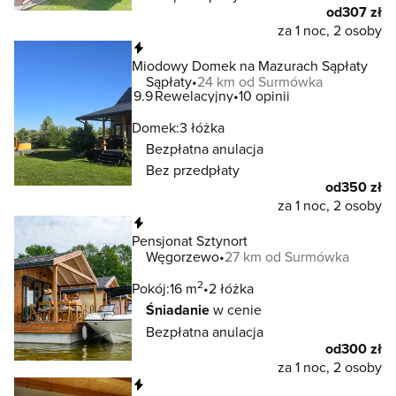
od
307 zł
za 1 noc, 2 osoby
Natychmiastowa rezerwacja
Miodowy Domek na Mazurach Sąpłaty
Sąpłaty
24 km od Surmówka
9.9
Rewelacyjny
10 opinii
Domek:
3 łóżka
Bezpłatna anulacja
Bez przedpłaty
od
350 zł
za 1 noc, 2 osoby
Natychmiastowa rezerwacja
Pensjonat Sztynort
Węgorzewo
27 km od Surmówka
2
Pokój:
16 m
2 łóżka
Śniadanie
w cenie
Bezpłatna anulacja
od
300 zł
za 1 noc, 2 osoby
Natychmiastowa rezerwacja