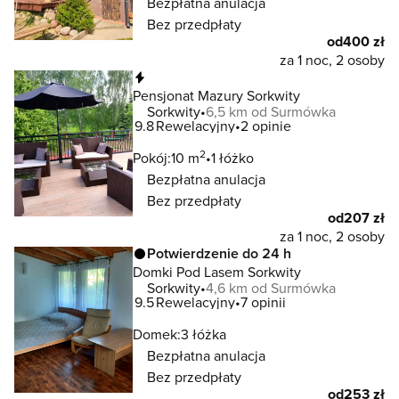
Bezpłatna anulacja
Bez przedpłaty
od
400 zł
za 1 noc, 2 osoby
Natychmiastowa rezerwacja
Pensjonat Mazury Sorkwity
Sorkwity
6,5 km od Surmówka
9.8
Rewelacyjny
2 opinie
2
Pokój:
10 m
1 łóżko
Bezpłatna anulacja
Bez przedpłaty
od
207 zł
za 1 noc, 2 osoby
Potwierdzenie do 24 h
Domki Pod Lasem Sorkwity
Sorkwity
4,6 km od Surmówka
9.5
Rewelacyjny
7 opinii
Domek:
3 łóżka
Bezpłatna anulacja
Bez przedpłaty
od
253 zł