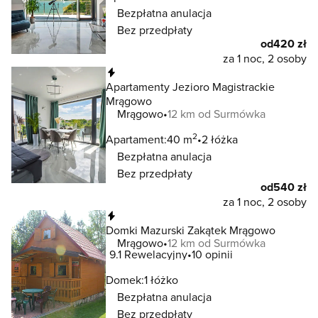
Bezpłatna anulacja
Bez przedpłaty
od
420 zł
za 1 noc, 2 osoby
Natychmiastowa rezerwacja
Apartamenty Jezioro Magistrackie
Mrągowo
Mrągowo
12 km od Surmówka
2
Apartament:
40 m
2 łóżka
Bezpłatna anulacja
Bez przedpłaty
od
540 zł
za 1 noc, 2 osoby
Natychmiastowa rezerwacja
Domki Mazurski Zakątek Mrągowo
Mrągowo
12 km od Surmówka
9.1
Rewelacyjny
10 opinii
Domek:
1 łóżko
Bezpłatna anulacja
Bez przedpłaty