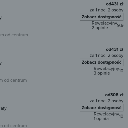
od
431 zł
za 1 noc, 2 osoby
Zobacz dostępność
y
Rewelacyjny
9.9
2 opinie
km od centrum
od
431 zł
za 1 noc, 2 osoby
Zobacz dostępność
y
Rewelacyjny
10
3 opinie
km od centrum
od
308 zł
za 1 noc, 2 osoby
Zobacz dostępność
łaty
Rewelacyjny
10
1 opinia
km od centrum