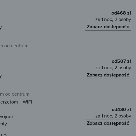
od
468 zł
za 1 noc, 2 osoby
Zobacz dostępność
y
km od centrum
od
507 zł
za 1 noc, 2 osoby
Zobacz dostępność
y
m od centrum
ierzętom
WiFi
od
430 zł
za 1 noc, 2 osoby
wójne)
Zobacz dostępność
łaty
 LD