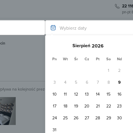
22 11
pn-pt 
Wybierz daty
cin
Sierpień
Pn
Wt
Śr
Cz
Pt
So
Nd
1
2
3
4
5
6
7
8
9
wpływa na kolejność prezentowanych obiektów.
Sprawdź.
10
11
12
13
14
15
16
Natychmiastowa rezerwacja
White Frog Apartamenty Szczecin
17
18
19
20
21
22
23
Szczecin
1,0 
Pokaż na mapie
24
25
26
27
28
29
30
WiFi
Apartament 4-osobowy
31
2