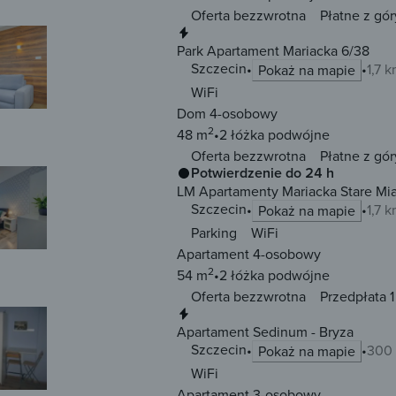
Oferta bezzwrotna
Płatne z gór
Natychmiastowa rezerwacja
Park Apartament Mariacka 6/38
Szczecin
1,7 
Pokaż na mapie
WiFi
Dom 4-osobowy
2
48 m
2 łóżka
podwójne
Oferta bezzwrotna
Płatne z gór
Potwierdzenie do 24 h
LM Apartamenty Mariacka Stare Mia
Szczecin
1,7 
Pokaż na mapie
Parking
WiFi
Apartament 4-osobowy
2
54 m
2 łóżka
podwójne
Oferta bezzwrotna
Przedpłata 1
Natychmiastowa rezerwacja
Apartament Sedinum - Bryza
Szczecin
300 
Pokaż na mapie
WiFi
Apartament 3-osobowy