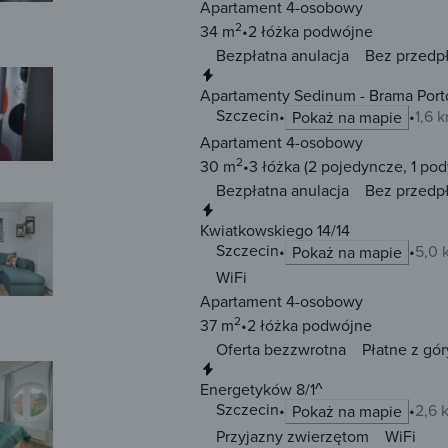
Apartament 4-osobowy
2
34 m
2 łóżka
podwójne
Bezpłatna anulacja
Bez przedp
Natychmiastowa rezerwacja
Apartamenty Sedinum - Brama Por
Szczecin
1,6 
Pokaż na mapie
Apartament 4-osobowy
2
30 m
3 łóżka
(2 pojedyncze, 1 po
Bezpłatna anulacja
Bez przedp
Natychmiastowa rezerwacja
Kwiatkowskiego 14/14
Szczecin
5,0 
Pokaż na mapie
WiFi
Apartament 4-osobowy
2
37 m
2 łóżka
podwójne
Oferta bezzwrotna
Płatne z gór
Natychmiastowa rezerwacja
Energetyków 8/1^
Szczecin
2,6 
Pokaż na mapie
Przyjazny zwierzętom
WiFi