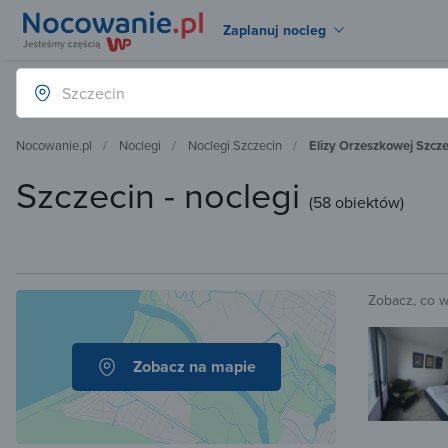
Zaplanuj nocleg
Nocowanie.pl
Noclegi
Noclegi Szczecin
Elizy Orzeszkowej Szcze
Szczecin - noclegi
(
58 obiektów
)
Zobacz, co 
Zobacz na mapie