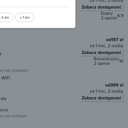
za 1 noc, 2 osoby
Zobacz dostępność
łaty
Dobry
6.9
2 opinie
± 3 dni
± 7 dni
km od centrum
od
197 zł
za 1 noc, 2 osoby
Zobacz dostępność
y
Rewelacyjny
10
2 opinie
m od centrum
WiFi
od
399 zł
za 1 noc, 2 osoby
Zobacz dostępność
łaty
ecin
km od centrum