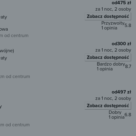
od
475 zł
za 1 noc, 2 osoby
Zobacz dostępność
łaty
Przyzwoity
5.8
1 opinia
towa
km od centrum
od
300 zł
za 1 noc, 2 osoby
dwójne)
Zobacz dostępność
łaty
Bardzo dobry
8.7
1 opinia
km od centrum
od
497 zł
za 1 noc, 2 osoby
Zobacz dostępność
y
Dobry
6.8
1 opinia
km od centrum