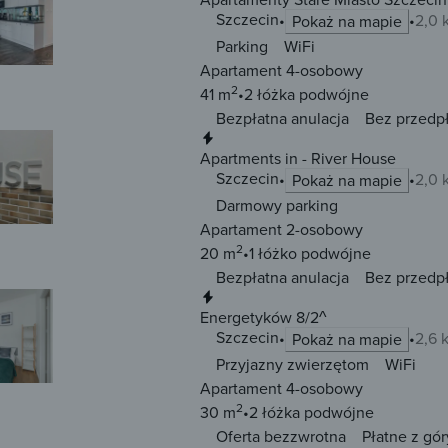
Szczecin
2,0 
Pokaż na mapie
Parking
WiFi
Apartament 4-osobowy
2
41 m
2 łóżka
podwójne
Bezpłatna anulacja
Bez przedp
Natychmiastowa rezerwacja
Apartments in - River House
Szczecin
2,0 
Pokaż na mapie
Darmowy parking
Apartament 2-osobowy
2
20 m
1 łóżko
podwójne
Bezpłatna anulacja
Bez przedp
Natychmiastowa rezerwacja
Energetyków 8/2^
Szczecin
2,6 
Pokaż na mapie
Przyjazny zwierzętom
WiFi
Apartament 4-osobowy
2
30 m
2 łóżka
podwójne
Oferta bezzwrotna
Płatne z gór