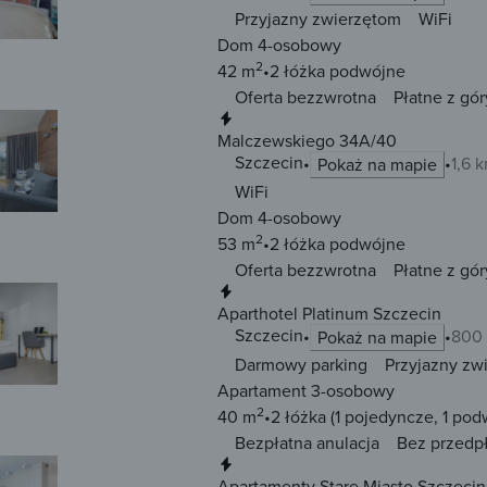
Przyjazny zwierzętom
WiFi
Dom 4-osobowy
2
42 m
2 łóżka
podwójne
Oferta bezzwrotna
Płatne z gór
Natychmiastowa rezerwacja
Malczewskiego 34A/40
Szczecin
1,6 
Pokaż na mapie
WiFi
Dom 4-osobowy
2
53 m
2 łóżka
podwójne
Oferta bezzwrotna
Płatne z gór
Natychmiastowa rezerwacja
Aparthotel Platinum Szczecin
Szczecin
800 
Pokaż na mapie
Darmowy parking
Przyjazny zw
Apartament 3-osobowy
2
40 m
2 łóżka
(1 pojedyncze, 1 pod
Bezpłatna anulacja
Bez przedp
Natychmiastowa rezerwacja
Apartamenty Stare Miasto Szczecin