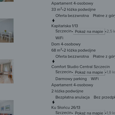
Apartament 4-osobowy
2
33 m
2 łóżka
podwójne
Oferta bezzwrotna
Płatne z gór
Natychmiastowa rezerwacja
Kapitańska 1/13
Szczecin
2,5 
Pokaż na mapie
WiFi
Dom 4-osobowy
2
68 m
2 łóżka
podwójne
Oferta bezzwrotna
Płatne z gór
Natychmiastowa rezerwacja
Comfort Studio Central Szczecin
Szczecin
1,8 
Pokaż na mapie
Darmowy parking
WiFi
Apartament 4-osobowy
2 łóżka
podwójne
Bezpłatna anulacja
Bez przedp
Natychmiastowa rezerwacja
Ku Słońcu 26/13
Szczecin
1,9 
Pokaż na mapie