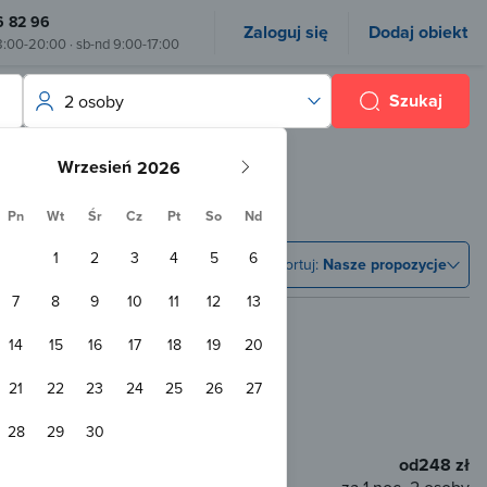
6 82 96
Zaloguj się
Dodaj obiekt
8:00-20:00 · sb-nd 9:00-17:00
Szukaj
2 osoby
Wrzesień
Pn
Wt
Śr
Cz
Pt
So
Nd
1
2
3
4
5
6
Sortuj:
Nasze propozycje
7
8
9
10
11
12
13
14
15
16
17
18
19
20
21
22
23
24
25
26
27
km od centrum
28
29
30
od
248 zł