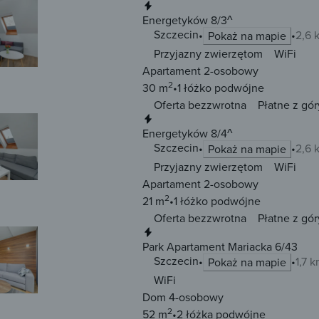
Natychmiastowa rezerwacja
Energetyków 8/3^
Szczecin
2,6 
Pokaż na mapie
Przyjazny zwierzętom
WiFi
Apartament 2-osobowy
2
30 m
1 łóżko
podwójne
Oferta bezzwrotna
Płatne z gór
Natychmiastowa rezerwacja
Energetyków 8/4^
Szczecin
2,6 
Pokaż na mapie
Przyjazny zwierzętom
WiFi
Apartament 2-osobowy
2
21 m
1 łóżko
podwójne
Oferta bezzwrotna
Płatne z gór
Natychmiastowa rezerwacja
Park Apartament Mariacka 6/43
Szczecin
1,7 
Pokaż na mapie
WiFi
Dom 4-osobowy
2
52 m
2 łóżka
podwójne