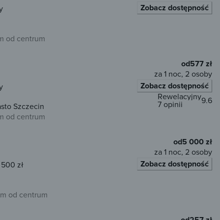
Zobacz dostępność
y
km od centrum
od
577 zł
za 1 noc, 2 osoby
Zobacz dostępność
y
Rewelacyjny
9.6
7 opinii
sto Szczecin
km od centrum
od
5 000 zł
za 1 noc, 2 osoby
Zobacz dostępność
 500 zł
m od centrum
od
257 zł