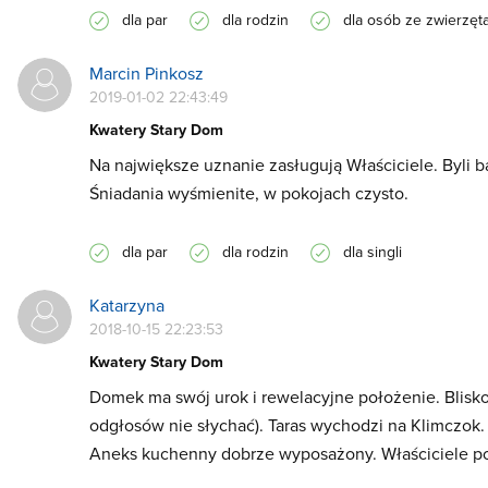
dla par
dla rodzin
dla osób ze zwierzęt
Marcin Pinkosz
2019-01-02 22:43:49
Kwatery Stary Dom
Na największe uznanie zasługują Właściciele. Byli 
Śniadania wyśmienite, w pokojach czysto.
dla par
dla rodzin
dla singli
Katarzyna
2018-10-15 22:23:53
Kwatery Stary Dom
Domek ma swój urok i rewelacyjne położenie. Blisko d
odgłosów nie słychać). Taras wychodzi na Klimczok.
Aneks kuchenny dobrze wyposażony. Właściciele pom