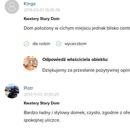
Kinga
2016-02-01 19:20:36
Kwatery Stary Dom
Dom położony w cichym miejscu jednak blisko centr
dla rodzin
wycieczkom
Odpowiedź właściciela obiektu:
Dziękujemy za przesłanie pozytywnej opinii
Piotr
2013-11-02 21:30:25
Kwatery Stary Dom
Bardzo ładny i stylowy domek, czysto, zgodnie z of
spokojnej uliczce.