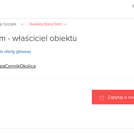
je Szczyrk
Kwatery Stary Dom
m - właściciel obiektu
o oferty głównej
pa
Cennik
Okolica
Zapytaj o no