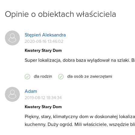
Opinie o obiektach właściciela
Stępień Aleksandra
2020-08-16 13:46:02
Kwatery Stary Dom
Super lokalizacja, dobra baza wylądował na szlaki. B
dla rodzin
dla osób ze zwierzętami
Adam
2019-08-12 18:34:34
Kwatery Stary Dom
Piękny, stary, klimatyczny dom w doskonałej lokaliz
kuchenny. Duży ogród. Mili właściciele, wszędzie b