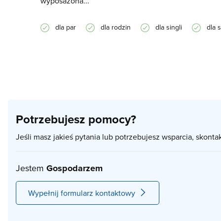
wyposażona...
dla par
dla rodzin
dla singli
dla 
Potrzebujesz pomocy?
Jeśli masz jakieś pytania lub potrzebujesz wsparcia, skonta
Jestem
Gospodarzem
Wypełnij formularz kontaktowy