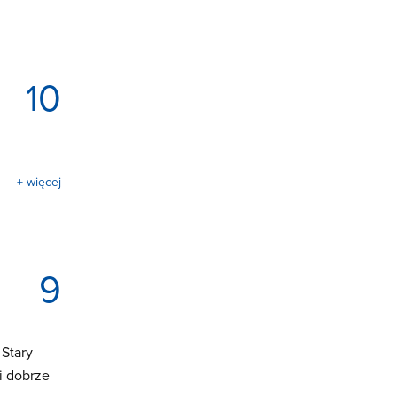
10
+ więcej
9
Stary
i dobrze