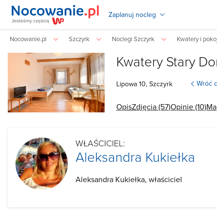
Zaplanuj nocleg
Nocowanie.pl
Szczyrk
Noclegi Szczyrk
Kwatery i poko
Kwatery Stary Do
Wróć d
Lipowa
10,
Szczyrk
Opis
Zdjęcia (57)
Opinie (10)
Ma
WŁAŚCICIEL:
Aleksandra Kukiełka
Aleksandra Kukiełka, właściciel