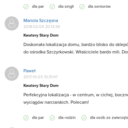
dla par
dla singli
dla seniorów
Mariola Szczęsna
2018-02-04 20:13:36
Kwatery Stary Dom
Doskonała lokalizacja domu, bardzo blisko do sklepó
do ośrodka Szczyrkowski. Właściciele bardo mili. Do
Paweł
2017-10-03 10:31:47
Kwatery Stary Dom
Perfekcyjna lokalizacja - w centrum, w cichej, boczn
wyciągów narciarskich. Polecam!
dla par
dla rodzin
dla osób ze zwierzęt