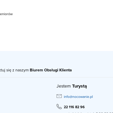
seniorów
ktuj się z naszym
Biurem Obsługi Klienta
Jestem
Turystą
info@nocowanie.pl
22 116 82 96