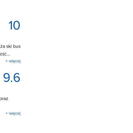
10
ża ski bus
ść...
+ więcej
9.6
 oraz
+ więcej