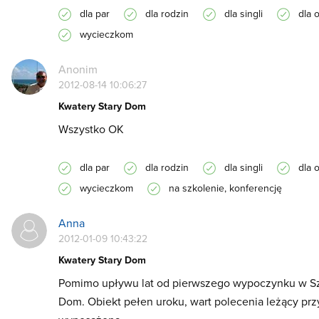
dla par
dla rodzin
dla singli
dla 
wycieczkom
Anonim
2012-08-14 10:06:27
Kwatery Stary Dom
Wszystko OK
dla par
dla rodzin
dla singli
dla 
wycieczkom
na szkolenie, konferencję
Anna
2012-01-09 10:43:22
Kwatery Stary Dom
Pomimo upływu lat od pierwszego wypoczynku w Sz
Dom. Obiekt pełen uroku, wart polecenia leżący prz