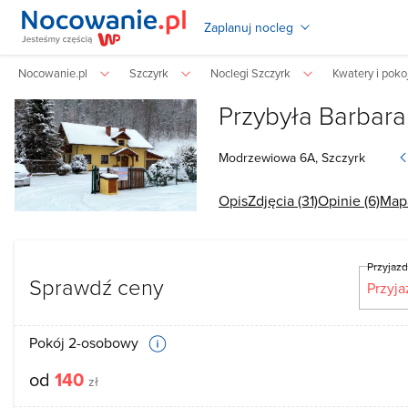
Zaplanuj nocleg
Nocowanie.pl
Szczyrk
Noclegi Szczyrk
Kwatery i poko
Przybyła Barbara
Modrzewiowa
6A,
Szczyrk
Opis
Zdjęcia (31)
Opinie (6)
Map
Przyjaz
Sprawdź ceny
Pokój 2-osobowy
od
140
zł