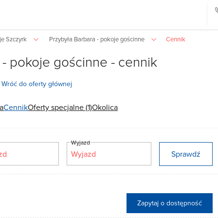
je Szczyrk
Przybyła Barbara - pokoje gościnne
Cennik
 - pokoje gościnne - cennik
Wróć do oferty głównej
a
Cennik
Oferty specjalne (1)
Okolica
d
Wyjazd
Sprawdź
Zapytaj o dostępność