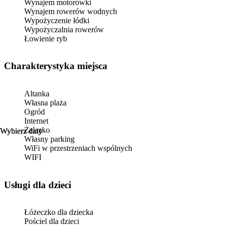
Wynajem motorówki
Wynajem rowerów wodnych
Wypożyczenie łódki
Wypożyczalnia rowerów
Łowienie ryb
Charakterystyka miejsca
Altanka
Własna plaża
Ogród
Internet
Żelazko
Wybierz daty
Wybierz daty
Własny parking
WiFi w przestrzeniach wspólnych
WIFI
usługi dla dzieci
Łóżeczko dla dziecka
Pościel dla dzieci