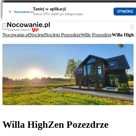
Taniej w aplikacji
×
OTWÓRZ
Nawet 20% zniżki po zalogowaniu
Nocowanie.pl
Noclegi
Noclegi Pozezdrze
Wille Pozezdrze
Willa High
Willa HighZen Pozezdrze