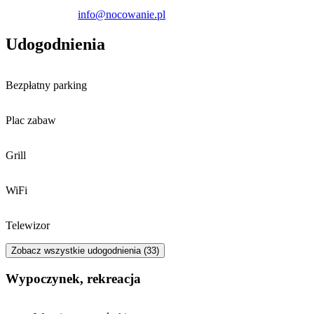
Obiekt akceptuje pobyt zwierząt domowych, z limitem do dwóch
info@nocowanie.pl
zwierząt na jeden dom.
Udogodnienia
Bezpłatny parking
Plac zabaw
Grill
WiFi
Telewizor
Zobacz wszystkie udogodnienia (33)
Wypoczynek, rekreacja