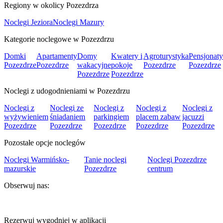
Regiony w okolicy Pozezdrza
Noclegi Jeziora
Noclegi Mazury
Kategorie noclegowe w Pozezdrzu
Domki
Apartamenty
Domy
Kwatery i
Agroturystyka
Pensjonaty
Pozezdrze
Pozezdrze
wakacyjne
pokoje
Pozezdrze
Pozezdrze
Pozezdrze
Pozezdrze
Noclegi z udogodnieniami w Pozezdrzu
Noclegi z
Noclegi ze
Noclegi z
Noclegi z
Noclegi z
wyżywieniem
śniadaniem
parkingiem
placem zabaw
jacuzzi
Pozezdrze
Pozezdrze
Pozezdrze
Pozezdrze
Pozezdrze
Pozostałe opcje noclegów
Noclegi Warmińsko-
Tanie noclegi
Noclegi Pozezdrze
mazurskie
Pozezdrze
centrum
Obserwuj nas:
Rezerwuj wygodniej w aplikacji