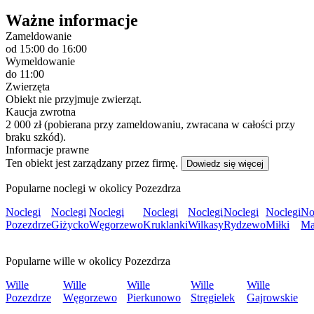
Ważne informacje
Zameldowanie
od 15:00
do 16:00
Wymeldowanie
do 11:00
Zwierzęta
Obiekt nie przyjmuje zwierząt.
Kaucja zwrotna
2 000 zł (pobierana przy zameldowaniu, zwracana w całości przy
braku szkód).
Informacje prawne
Ten obiekt jest zarządzany przez firmę.
Dowiedz się więcej
Popularne noclegi w okolicy Pozezdrza
Noclegi
Noclegi
Noclegi
Noclegi
Noclegi
Noclegi
Noclegi
No
Pozezdrze
Giżycko
Węgorzewo
Kruklanki
Wilkasy
Rydzewo
Miłki
Ma
Popularne wille w okolicy Pozezdrza
Wille
Wille
Wille
Wille
Wille
Pozezdrze
Węgorzewo
Pierkunowo
Stręgielek
Gajrowskie