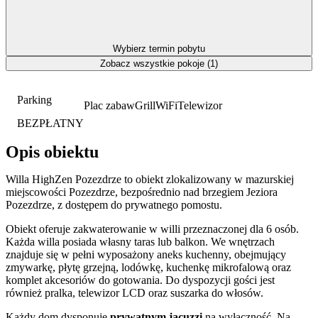
Wybierz termin pobytu
Zobacz wszystkie pokoje (1)
Parking
Plac zabaw
Grill
WiFi
Telewizor
BEZPŁATNY
Opis obiektu
Willa HighZen Pozezdrze to obiekt zlokalizowany w mazurskiej
miejscowości Pozezdrze, bezpośrednio nad brzegiem Jeziora
Pozezdrze, z dostępem do prywatnego pomostu.
Obiekt oferuje zakwaterowanie w willi przeznaczonej dla 6 osób.
Każda willa posiada własny taras lub balkon. We wnętrzach
znajduje się w pełni wyposażony aneks kuchenny, obejmujący
zmywarkę, płytę grzejną, lodówkę, kuchenkę mikrofalową oraz
komplet akcesoriów do gotowania. Do dyspozycji gości jest
również pralka, telewizor LCD oraz suszarka do włosów.
Każdy dom dysponuje
prywatnym jacuzzi
na wyłączność. Na