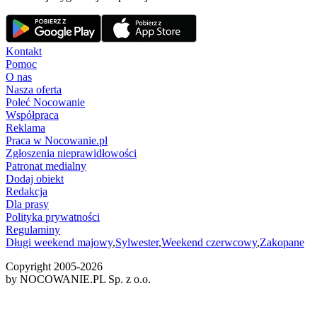
Kontakt
Pomoc
O nas
Nasza oferta
Poleć Nocowanie
Współpraca
Reklama
Praca w Nocowanie.pl
Zgłoszenia nieprawidłowości
Patronat medialny
Dodaj obiekt
Redakcja
Dla prasy
Polityka prywatności
Regulaminy
Długi weekend majowy
,
Sylwester
,
Weekend czerwcowy
,
Zakopane
Copyright 2005-
2026
by NOCOWANIE.PL Sp. z o.o.