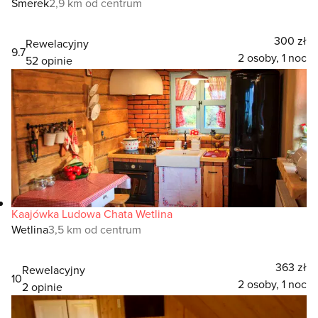
Smerek
2,9 km od centrum
300 zł
Rewelacyjny
9.7
2 osoby, 1 noc
52 opinie
Kaajówka Ludowa Chata Wetlina
Wetlina
3,5 km od centrum
363 zł
Rewelacyjny
10
2 osoby, 1 noc
2 opinie