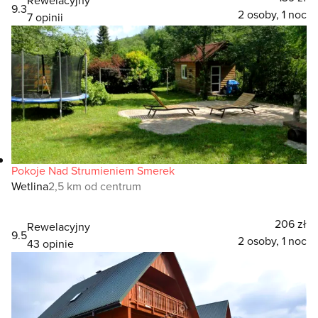
9.3
2 osoby, 1 noc
7 opinii
Pokoje Nad Strumieniem Smerek
Wetlina
2,5 km od centrum
206 zł
Rewelacyjny
9.5
2 osoby, 1 noc
43 opinie