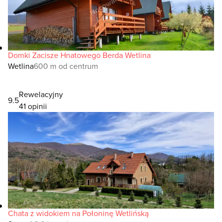
Domki Zacisze Hnatowego Berda Wetlina
Wetlina
600 m od centrum
Rewelacyjny
9.5
41 opinii
Chata z widokiem na Połoninę Wetlińską