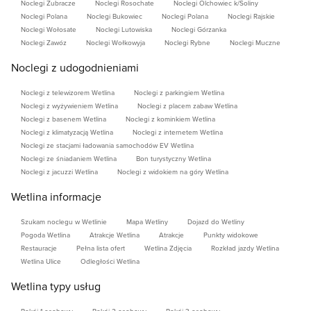
Noclegi Żubracze
Noclegi Rosochate
Noclegi Olchowiec k/Soliny
Noclegi Polana
Noclegi Bukowiec
Noclegi Polana
Noclegi Rajskie
Noclegi Wołosate
Noclegi Lutowiska
Noclegi Górzanka
Noclegi Zawóz
Noclegi Wołkowyja
Noclegi Rybne
Noclegi Muczne
Noclegi z udogodnieniami
Noclegi z telewizorem Wetlina
Noclegi z parkingiem Wetlina
Noclegi z wyżywieniem Wetlina
Noclegi z placem zabaw Wetlina
Noclegi z basenem Wetlina
Noclegi z kominkiem Wetlina
Noclegi z klimatyzacją Wetlina
Noclegi z internetem Wetlina
Noclegi ze stacjami ładowania samochodów EV Wetlina
Noclegi ze śniadaniem Wetlina
Bon turystyczny Wetlina
Noclegi z jacuzzi Wetlina
Noclegi z widokiem na góry Wetlina
Wetlina informacje
Szukam noclegu w Wetlinie
Mapa Wetliny
Dojazd do Wetliny
Pogoda Wetlina
Atrakcje Wetlina
Atrakcje
Punkty widokowe
Restauracje
Pełna lista ofert
Wetlina Zdjęcia
Rozkład jazdy Wetlina
Wetlina Ulice
Odległości Wetlina
Wetlina typy usług