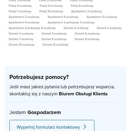
Pokój 1-osobowy
Pokój 2-osobowy
Pokój 3-osobowy
Pokój 4-osobowy
Pokój 5-osobowy
Pokój 6-osobowy
Pokój 7-osobowy
Pokój 10-osobowy
Apartament 2-osobowy
Apartament 3-osobowy
Apartament 4-osobowy
Apartament 5-osobowy
Apartament 6-osobowy
Apartament 2-pokojowy 3-osobowy
Apartament 2-pokojowy 4-osobowy
Domek 2-osobowy
Domek 3-osobowy
Domek 4-osobowy
Domek 5-osobowy
Domek 6-osobowy
Domek 7-osobowy
Domek 8 osobowy
Domek 9-osobowy
Domek 10-osobowy
Domek 12-osobowy
Potrzebujesz pomocy?
Jeśli masz jakieś pytania lub potrzebujesz wsparcia,
skontaktuj się z naszym
Biurem Obsługi Klienta
Jestem
Gospodarzem
Wypełnij formularz kontaktowy