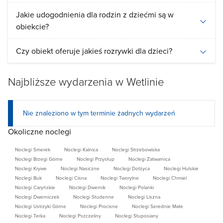
Jakie udogodnienia dla rodzin z dziećmi są w
obiekcie?
Czy obiekt oferuje jakieś rozrywki dla dzieci?
Najbliższe wydarzenia w Wetlinie
Nie znaleziono w tym terminie żadnych wydarzeń
Okoliczne noclegi
Noclegi Smerek
Noclegi Kalnica
Noclegi Strzebowiska
Noclegi Brzegi Górne
Noclegi Przysłup
Noclegi Zatwarnica
Noclegi Krywe
Noclegi Nasiczne
Noclegi Dołżyca
Noclegi Hulskie
Noclegi Buk
Noclegi Cisna
Noclegi Tworylne
Noclegi Chmiel
Noclegi Caryńskie
Noclegi Dwernik
Noclegi Polanki
Noclegi Dwerniczek
Noclegi Studenne
Noclegi Liszna
Noclegi Ustrzyki Górne
Noclegi Procisne
Noclegi Serednie Małe
Noclegi Terka
Noclegi Pszczeliny
Noclegi Stuposiany