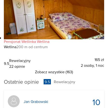
Pensjonat Wetlinka Wetlina
Wetlina
200 m od centrum
165 zł
Rewelacyjny
9.5
2 osoby, 1 noc
22 opinie
Zobacz wszystkie (163)
Ostatnie opinie
9.5
Rewelacyjny
10
Jan Grabowski