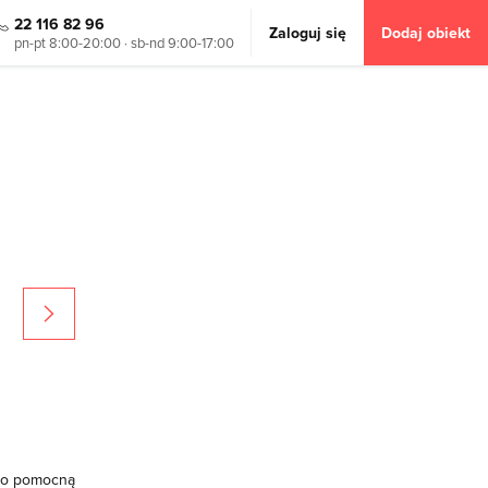
22 116 82 96
Zaloguj się
Dodaj obiekt
pn-pt 8:00-20:00 · sb-nd 9:00-17:00
następna
ako pomocną