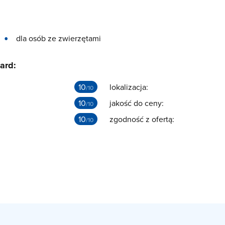
dla osób ze zwierzętami
ard:
10
lokalizacja:
/10
10
jakość do ceny:
/10
10
zgodność z ofertą:
/10