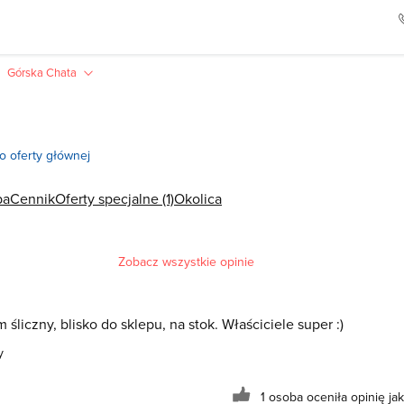
Górska Chata
o oferty głównej
pa
Cennik
Oferty specjalne (1)
Okolica
Zobacz wszystkie opinie
poprzednia
śliczny, blisko do sklepu, na stok. Właściciele super :)
y
1 osoba oceniła opinię j