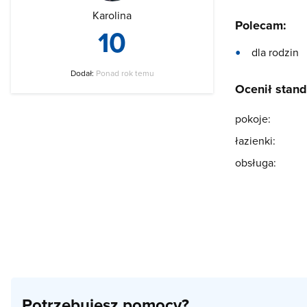
Karolina
Polecam:
10
dla rodzin
Dodał:
Ponad rok temu
Ocenił stand
pokoje:
łazienki:
obsługa:
Potrzebujesz pomocy?