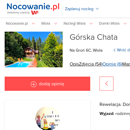
Zaplanuj nocleg
Nocowanie.pl
Wisła
Noclegi Wisła
Domki Wisła
Górska Chata
Wróć d
Na Groń
6C,
Wisła
Opis
Zdjęcia (54)
Opinie (6)
Ma
dodaj opinię
Rewelacja. Dom 
Wyjazd:
rodzinn