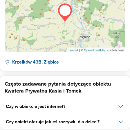
Leaflet
| ©
OpenStreetMap
contributors
Krzelków 43B, Ziębice
Często zadawane pytania dotyczące obiektu
Kwatera Prywatna Kasia i Tomek
Czy w obiekcie jest internet?
Czy obiekt oferuje jakieś rozrywki dla dzieci?
Tak, Kwatera Prywatna Kasia i Tomek udostępnia dla swoich gości
internet.