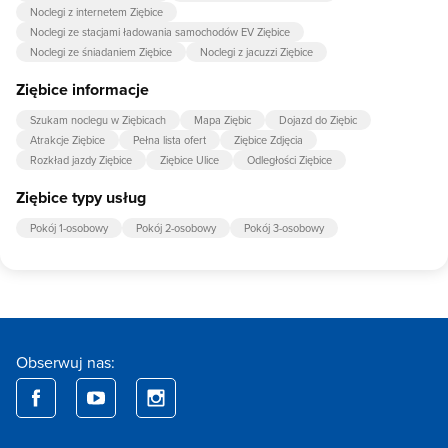
Noclegi z internetem Ziębice
Noclegi ze stacjami ładowania samochodów EV Ziębice
Noclegi ze śniadaniem Ziębice
Noclegi z jacuzzi Ziębice
Ziębice informacje
Szukam noclegu w Ziębicach
Mapa Ziębic
Dojazd do Ziębic
Atrakcje Ziębice
Pełna lista ofert
Ziębice Zdjęcia
Rozkład jazdy Ziębice
Ziębice Ulice
Odległości Ziębice
Ziębice typy usług
Pokój 1-osobowy
Pokój 2-osobowy
Pokój 3-osobowy
Obserwuj nas: