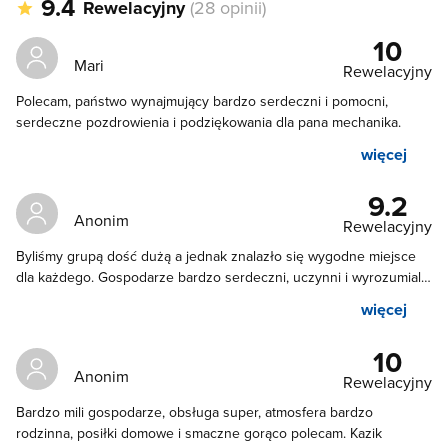
9.4
Rewelacyjny
(28 opinii)
10
Mari
Rewelacyjny
Polecam, państwo wynajmujący bardzo serdeczni i pomocni,
serdeczne pozdrowienia i podziękowania dla pana mechanika.
więcej
9.2
Anonim
Rewelacyjny
Byliśmy grupą dość dużą a jednak znalazło się wygodne miejsce
dla każdego. Gospodarze bardzo serdeczni, uczynni i wyrozumiali (
zwoziliśmy kamory) Jedzenie tak dobre, że mogą spokojnie
więcej
otwierać restauracje 5 gwiazdkową( pyszne, domowe, świeże)
porcje ogromne więc po całym dniu biegania w terenie nawet
10
największy głodomór mógł się najeść :) Bardzo polecam
Anonim
Rewelacyjny
Bardzo mili gospodarze, obsługa super, atmosfera bardzo
rodzinna, posiłki domowe i smaczne gorąco polecam. Kazik