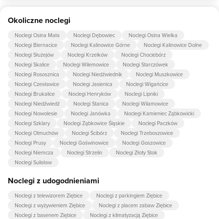
Tak, w obiekcie dla dzieci są przygotowane: piaskownica,
Okoliczne noclegi
huśtawka.
Noclegi Osina Mała
Noclegi Dębowiec
Noclegi Osina Wielka
Noclegi Biernacice
Noclegi Kalinowice Górne
Noclegi Kalinowice Dolne
Noclegi Służejów
Noclegi Krzelków
Noclegi Chociebórz
Noclegi Skalice
Noclegi Wilemowice
Noclegi Starczówek
Noclegi Rososznica
Noclegi Niedźwiednik
Noclegi Muszkowice
Noclegi Czesławice
Noclegi Jasienica
Noclegi Wigańcice
Noclegi Brukalice
Noclegi Henryków
Noclegi Lipniki
Noclegi Niedźwiedź
Noclegi Stanica
Noclegi Wilamowice
Noclegi Nowolesie
Noclegi Janówka
Noclegi Kamieniec Ząbkowicki
Noclegi Szklary
Noclegi Ząbkowice Śląskie
Noclegi Paczków
Noclegi Otmuchów
Noclegi Ścibórz
Noclegi Trzeboszowice
Noclegi Prusy
Noclegi Goświnowice
Noclegi Goszowice
Noclegi Niemcza
Noclegi Strzelin
Noclegi Złoty Stok
Noclegi Sulisław
Noclegi z udogodnieniami
Noclegi z telewizorem Ziębice
Noclegi z parkingiem Ziębice
Noclegi z wyżywieniem Ziębice
Noclegi z placem zabaw Ziębice
Noclegi z basenem Ziębice
Noclegi z klimatyzacją Ziębice