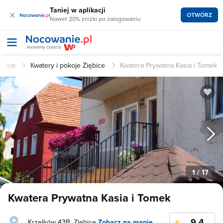
Taniej w aplikacji
×
OTWÓRZ
Nawet 20% zniżki po zalogowaniu
iębice
Kwatery i pokoje Ziębice
Kwatera Prywatna Kasia i Tomek
1
/ 17
Kwatera Prywatna Kasia i Tomek
9.4
Krzelków 43B, Ziębice
Zobacz na mapie