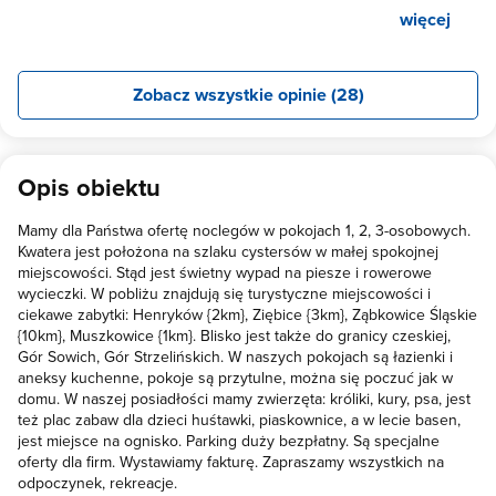
więcej
Zobacz wszystkie opinie (28)
Opis obiektu
Mamy dla Państwa ofertę noclegów w pokojach 1, 2, 3-osobowych.
Kwatera jest położona na szlaku cystersów w małej spokojnej
miejscowości. Stąd jest świetny wypad na piesze i rowerowe
wycieczki. W pobliżu znajdują się turystyczne miejscowości i
ciekawe zabytki: Henryków {2km}, Ziębice {3km}, Ząbkowice Śląskie
{10km}, Muszkowice {1km}. Blisko jest także do granicy czeskiej,
Gór Sowich, Gór Strzelińskich. W naszych pokojach są łazienki i
aneksy kuchenne, pokoje są przytulne, można się poczuć jak w
domu. W naszej posiadłości mamy zwierzęta: króliki, kury, psa, jest
też plac zabaw dla dzieci huśtawki, piaskownice, a w lecie basen,
jest miejsce na ognisko. Parking duży bezpłatny. Są specjalne
oferty dla firm. Wystawiamy fakturę. Zapraszamy wszystkich na
odpoczynek, rekreacje.