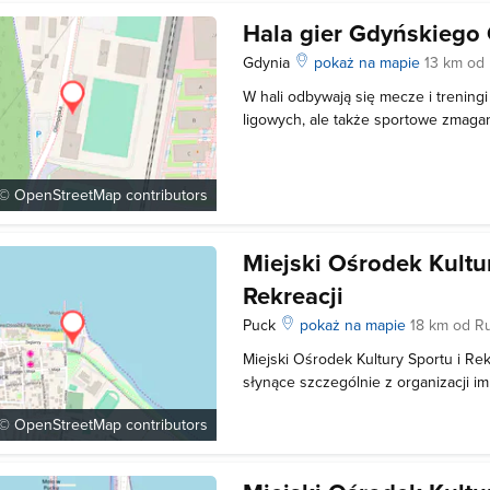
Hala gier Gdyńskiego
Gdynia
pokaż na mapie
13 km od
W hali odbywają się mecze i trenin
ligowych, ale także sportowe zmagan
szkół. Wymiary parkietu: 42 x 24 m I
1416
 ©
OpenStreetMap
contributors
Miejski Ośrodek Kultur
Rekreacji
Puck
pokaż na mapie
18 km od R
Miejski Ośrodek Kultury Sportu i Re
słynące szczególnie z organizacji im
Odbywają się tu zawody żeglarskie
 ©
OpenStreetMap
contributors
krajowym jak i międzynarodowym. 
organizuje również obozy sportowe 