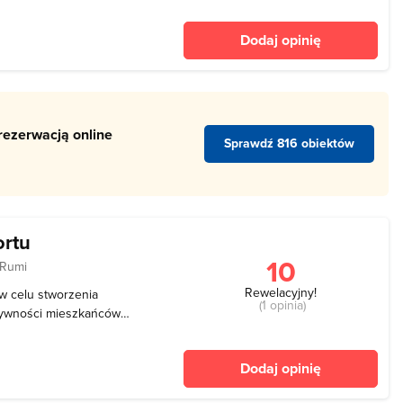
kańskiego Seahawks
iczne mecze, w tym również
Dodaj opinię
ty
rezerwacją online
Sprawdź 816 obiektów
ortu
10
 Rumi
Rewelacyjny!
w celu stworzenia
(1 opinia)
tywności mieszkańców
ajlepsza recepta na życie
 starają się organizować tu
Dodaj opinię
i fi