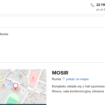
22 11
pn-pt 
 Rumia
MOSIR
Rumia
pokaż na mapie
Kompleks składa się z hali sportowo
fitness, sala konferencyjna, siłownia
imprezach widowiskowych, stadionu,
kortów, skate parku, boiska Orlik o