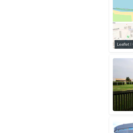
Leaflet
|