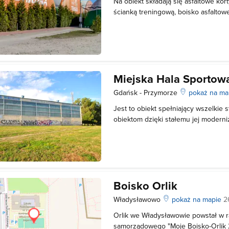
Na obiekt składają się asfaltowe kor
ścianką treningową, boisko asfaltow
boisko do gry w koszykówkę. Obiekt
Miejska Hala Sportow
Gdańsk - Przymorze
pokaż na ma
Jest to obiekt spełniający wszelkie 
obiektom dzięki stałemu jej modern
42 m x 24 m. Możliwe jest tu rozgry
koszykówki, piłki siatkowej i tenisa
miejsc siedzących dla widz
Boisko Orlik
Władysławowo
pokaż na mapie
2
Orlik we Władysławowie powstał w
samorządowego "Moje Boisko-Orlik 2