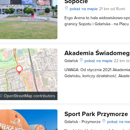
Sopocie
pokaż na mapie
21 km od Rumi
Ergo Arena to hala widowiskowo-sp
granicy Sopotu i Gdańska - na Placu
hala to miejsce, gdzie mieszkańcy 
koncerty, spektakle, imprezy sporto
promowane na skalę ogólnopolską.
Akademia Świadomeg
Gdańsk
pokaż na mapie
22 km o
UWAGA: Od stycznia 2021 Akademi
Gdańsku, kończy działalność. Aka
Człowieka to miejsce, które powstało
profilaktyki prozdrowotnej. Znajduję
3A/lok.16 w Gdańsku. To miejsce gd
 ©
OpenStreetMap
contributors
Sport Park Przymorze
Gdańsk - Przymorze
pokaż na ma