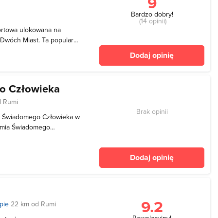
9
Bardzo dobry!
(14 opinii)
ortowa ulokowana na
 Dwóch Miast. Ta popularna
Pomorza mogą oglądać
Dodaj opinię
we oraz inne wydarzenia
 Występo
o Człowieka
d Rumi
Brak opinii
a Świadomego Człowieka w
demia Świadomego
 z misją edukacji i
 się przy ulicy Kaprów
Dodaj opinię
zie promowane j
9.2
pie
22 km od Rumi
Rewelacyjny!