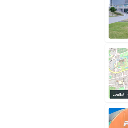
Leaflet
|