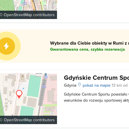
także przez drużynę futbolu amery
Gdynia. Na stadionie odbywają się l
mecze charytatywne, jak np. Charyta
 ©
OpenStreetMap
contributors
Wybrane dla Ciebie obiekty w Rumi z 
Gwarantowana cena, szybka rezerwacja
Gdyńskie Centrum Sp
Gdynia
pokaż na mapie
13 km od
Gdyńskie Centrum Sportu powstało 
warunków do rozwoju sportowej ak
Gdyni. Według założycieli sport to n
dla każdego z nas. A to własnie oni,
imprezy zrzeszające fanów aktywnośc
 ©
OpenStreetMap
contributors