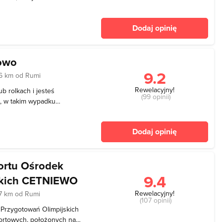
 do 2012 roku. Przed
korzystywany jest przez
Dodaj opinię
ne i zajęcia
owo
9.2
6 km od Rumi
Rewelacyjny!
b rolkach i jesteś
(99 opinii)
, w takim wypadku
dzenia świetnego
ąć jeśli jesteś prawdziwym
Dodaj opinię
ortu Ośrodek
9.4
skich CETNIEWO
Rewelacyjny!
7 km od Rumi
(107 opinii)
 Przygotowań Olimpijskich
rtowych, położonych nad