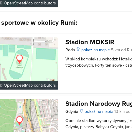
(jedenaście pokoi o wysokim
 ©
OpenStreetMap
contributors
 sportowe w okolicy Rumi:
Stadion MOKSIR
Reda
pokaż na mapie
5 km od R
W skład kompleksu wchodzi: Hotelik 
trzyosobowych, korty tenisowe - czt
siłownia - po remoncie, wielofunkcy
dla gier drużynowych, sauna, sala 
kompleks boisk Orlik - ze sztu
 ©
OpenStreetMap
contributors
Stadion Narodowy Ru
Gdynia
pokaż na mapie
13 km od
Obecnie stadion wykorzystywany jes
Gdynia, piłkarzy Bałtyku Gdynia, jun