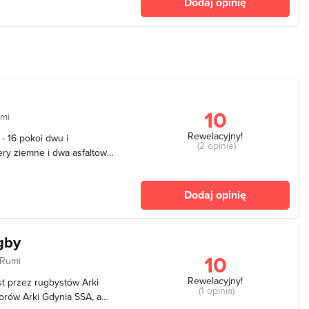
Dodaj opinię
10
umi
Rewelacyjny!
- 16 pokoi dwu i
(2 opinie)
ery ziemne i dwa asfaltowe,
jna hala sportowa - głównie
widowiskowo-konferencyjna,
Dodaj opinię
gby
10
 Rumi
Rewelacyjny!
t przez rugbystów Arki
(1 opinia)
iorów Arki Gdynia SSA, a