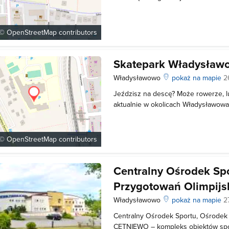
wybudowanie boisk w każdej gminie
południem i wczesnym południem wy
uczniów mających wychowanie fizycz
 ©
OpenStreetMap
contributors
Skatepark Władysław
Władysławowo
pokaż na mapie
2
Jeździsz na descę? Może rowerze, lu
aktualnie w okolicach Władysławowa
zapraszam cię serdecznie do odwie
skateparku! Nie może cię tu zabrakn
zajawkowiczem!
 ©
OpenStreetMap
contributors
Centralny Ośrodek Sp
Przygotowań Olimpij
Władysławowo
pokaż na mapie
2
Centralny Ośrodek Sportu, Ośrodek
CETNIEWO – kompleks obiektów spo