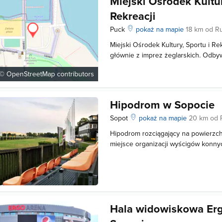
Miejski Ośrodek Kultur
Rekreacji
Puck
pokaż na mapie
18 km od R
Miejski Ośrodek Kultury, Sportu i Re
głównie z imprez żeglarskich. Odbyw
randze światowej. MOKSIR ma równ
 ©
OpenStreetMap
contributors
organizowaniu imprez rekreacyjnyc
Atrakcyjność pobytu w tym Ośrodku 
Hipodrom w Sopocie
Sopot
pokaż na mapie
20 km od 
Hipodrom rozciągający na powierzch
miejsce organizacji wyścigów konnyc
koncertów. W tym miejscu została t
przez Jana Pawła II msza święta dl
Hipodrom to miejsce z ponad 1
Hala widowiskowa Er