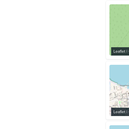
Leaflet
|
Leaflet
|