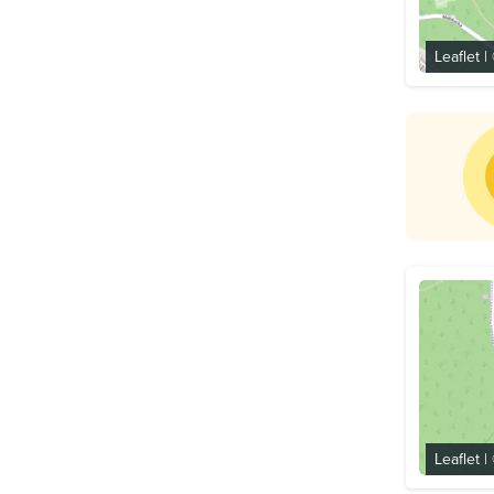
Leaflet
|
Leaflet
|