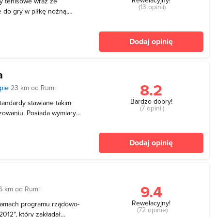
ty tenisowe wraz ze
(13 opinii)
e do gry w piłkę nożną,
 jest ogólnodostępny.
Dodaj opinię
a
8.2
pie
23 km od Rumi
Bardzo dobry!
standardy stawiane takim
(7 opinii)
izowaniu. Posiada wymiary
wanie meczów piłki ręcznej,
. Trybuna zapewnia 250
Dodaj opinię
9.4
6 km od Rumi
Rewelacyjny!
 ramach programu rządowo-
(72 opinie)
012", który zakładał