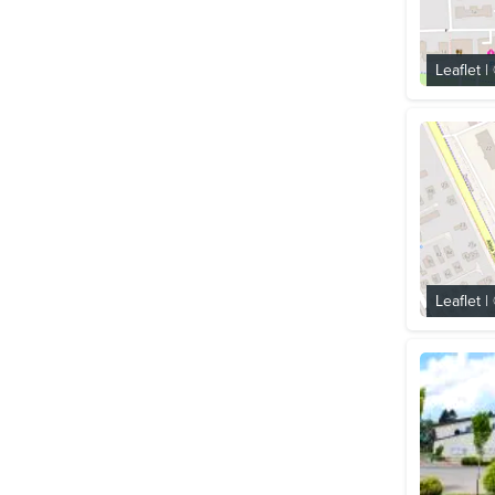
Leaflet
|
Leaflet
|