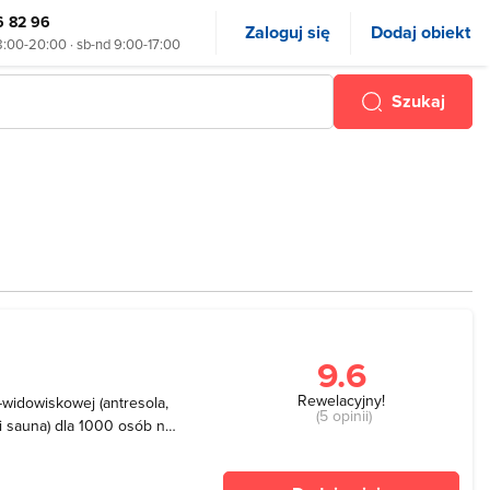
6 82 96
Zaloguj się
Dodaj obiekt
8:00-20:00 · sb-nd 9:00-17:00
Szukaj
9.6
Rewelacyjny!
-widowiskowej (antresola,
(5 opinii)
 i sauna) dla 1000 osób na
 pływalni, dwóch boisk,
raz pokojów gościnnych