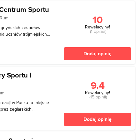
 Centrum Sportu
10
 Rumi
Rewelacyjny!
gi gdyńskich zespołów
(1 opinia)
ia uczniów trójmiejskich
lość miejsc na trybunach:
Dodaj opinię
y Sportu i
9.4
Rewelacyjny!
umi
(15 opinii)
kreacji w Pucku to miejsce
prez żeglarskich.
 zarówno na szczeblu
Dodaj opinię
Oprócz tego MOKSiR
oraz inne impr