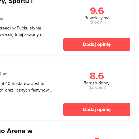
y, Sportu i
9.6
Rewelacyjny!
umi
(8 opinii)
kreacji w Pucku słynie
ają się tutaj zawody o
ież doświadczenie w
Dodaj opinię
h i obozów sportowych.
jest równi
8.6
Rumi
Bardzo dobry!
ni 40 hektarów. Jest to
(12 opinii)
h oraz licznych festynów i
eż w roku 1999 odprawiona
a ponad 700 000 wiernych.
Dodaj opinię
go Arena w