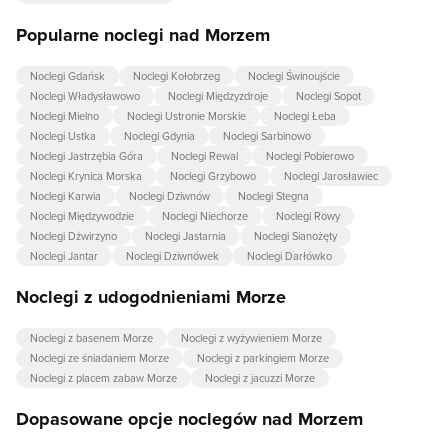
Popularne noclegi nad Morzem
Noclegi Gdańsk
Noclegi Kołobrzeg
Noclegi Świnoujście
Noclegi Władysławowo
Noclegi Międzyzdroje
Noclegi Sopot
Noclegi Mielno
Noclegi Ustronie Morskie
Noclegi Łeba
Noclegi Ustka
Noclegi Gdynia
Noclegi Sarbinowo
Noclegi Jastrzębia Góra
Noclegi Rewal
Noclegi Pobierowo
Noclegi Krynica Morska
Noclegi Grzybowo
Noclegi Jarosławiec
Noclegi Karwia
Noclegi Dziwnów
Noclegi Stegna
Noclegi Międzywodzie
Noclegi Niechorze
Noclegi Rowy
Noclegi Dźwirzyno
Noclegi Jastarnia
Noclegi Sianożęty
Noclegi Jantar
Noclegi Dziwnówek
Noclegi Darłówko
Noclegi z udogodnieniami Morze
Noclegi z basenem Morze
Noclegi z wyżywieniem Morze
Noclegi ze śniadaniem Morze
Noclegi z parkingiem Morze
Noclegi z placem zabaw Morze
Noclegi z jacuzzi Morze
Dopasowane opcje noclegów nad Morzem