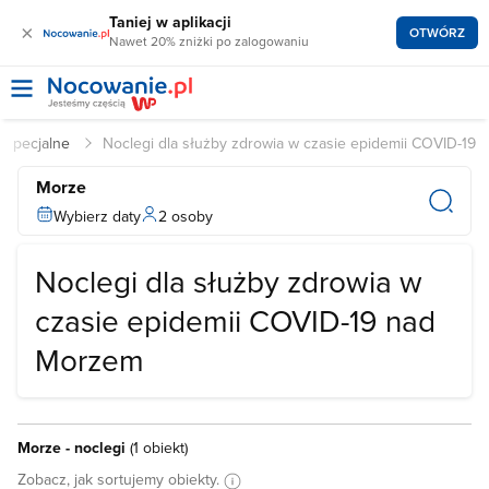
Taniej w aplikacji
×
OTWÓRZ
Nawet 20% zniżki po zalogowaniu
y specjalne
Noclegi dla służby zdrowia w czasie epidemii COVID-19
Morze
Wybierz daty
2 osoby
Noclegi dla służby zdrowia w
czasie epidemii COVID-19 nad
Morzem
Morze - noclegi
(
1 obiekt
)
Zobacz, jak sortujemy obiekty.