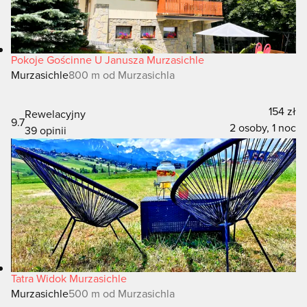
Pokoje Gościnne U Janusza Murzasichle
Murzasichle
800 m od Murzasichla
154 zł
Rewelacyjny
9.7
2 osoby, 1 noc
39 opinii
Tatra Widok Murzasichle
Murzasichle
500 m od Murzasichla