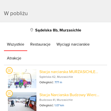
W pobliżu
Sądelska 8b, Murzasichle
Wszystkie
Restauracje
Wyciągi narciarskie
Atrakcje
Stacja narciarska MURZASICHLESKI
Sądelska 42, Murzasichle
Odległość:
777 m
Stacja Narciarska Budzowy Wierch WYCIĄG U KUBY
Budzowa 41, Murzasichle
Odległość:
1.07 km