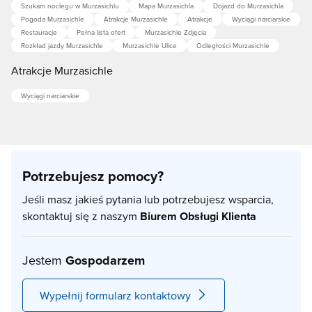
Szukam noclegu w Murzasichlu
Mapa Murzasichla
Dojazd do Murzasichla
Pogoda Murzasichle
Atrakcje Murzasichle
Atrakcje
Wyciągi narciarskie
Restauracje
Pełna lista ofert
Murzasichle Zdjęcia
Rozkład jazdy Murzasichle
Murzasichle Ulice
Odległości Murzasichle
Atrakcje Murzasichle
Wyciągi narciarskie
Potrzebujesz pomocy?
Jeśli masz jakieś pytania lub potrzebujesz wsparcia,
skontaktuj się z naszym
Biurem Obsługi Klienta
Jestem
Gospodarzem
Wypełnij formularz kontaktowy