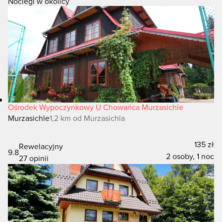
Noclegi w okolicy
Ośrodek Wypoczynkowy U Chowańca Murzasichle
Murzasichle
1,2 km od Murzasichla
135 zł
Rewelacyjny
9.8
2 osoby, 1 noc
27 opinii