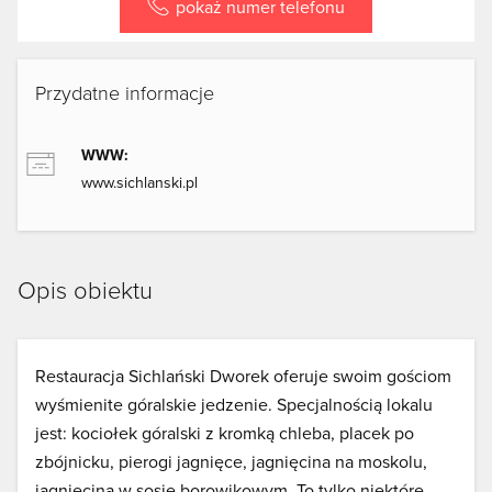
pokaż numer telefonu
Przydatne informacje
WWW:
www.sichlanski.pl
Opis obiektu
Restauracja Sichlański Dworek oferuje swoim gościom
wyśmienite góralskie jedzenie. Specjalnością lokalu
jest: kociołek góralski z kromką chleba, placek po
zbójnicku, pierogi jagnięce, jagnięcina na moskolu,
jagnięcina w sosie borowikowym. To tylko niektóre