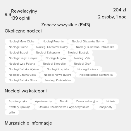
204 zł
Rewelacyjny
9.9
2 osoby, 1 noc
139 opinii
Zobacz wszystkie (1943)
Okoliczne noclegi
Noclegi Małe Ciche
Noclegi Poronin
Noclegi Gliczarów Górny
Noclegi Suche
Noclegi Gliczarów Dolny
Noclegi Bukowina Tatrzańska
Noclegi Brzegi
Noclegi Zakopane
Noclegi Bustryk
Noclegi Biały Dunajec
Noclegi Jurgów
Noclegi Ząb
Noclegi Łysa Polana
Noclegi Sierockie
Noclegi Groń
Noclegi Bańska Wyżna
Noclegi Rzepiska
Noclegi Leśnica
Noclegi Czarna Góra
Noclegi Nowe Bystre
Noclegi Białka Tatrzańska
Noclegi Bańska Niżna
Noclegi Kościelisko
Noclegi wg kategorii
Agroturystyka
Apartamenty
Domki
Domy wakacyjne
Hotele
Kwatery i pokoje
Ośrodki Szkoleniowe i Wypoczynkowe
Pensjonaty
Wille
Murzasichle informacje