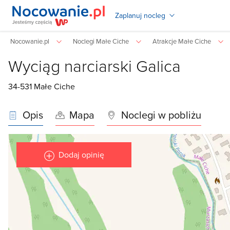
Zaplanuj nocleg
Nocowanie.pl
Noclegi Małe Ciche
Atrakcje Małe Ciche
Wyciąg narciarski Galica
34-531
Małe Ciche
Opis
Mapa
Noclegi w pobliżu
Dodaj opinię