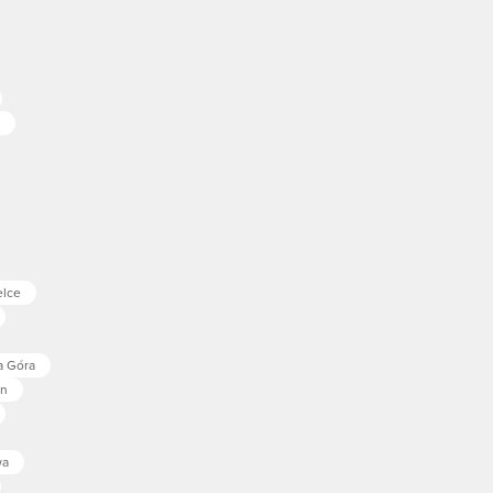
elce
a Góra
in
wa