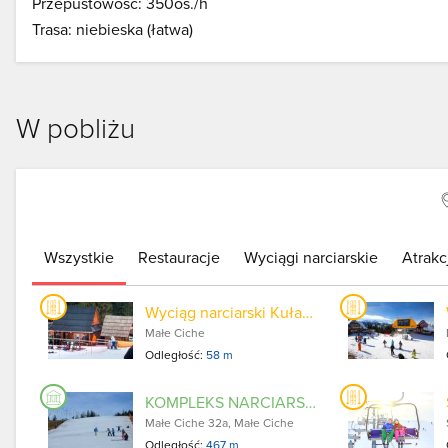
Przepustowość: 350os./h
Trasa: niebieska (łatwa)
W pobliżu
Wszystkie
Restauracje
Wyciągi narciarskie
Atrakc
Wyciąg narciarski Kułach Polana Błociska
Małe Ciche
Odległość:
58 m
KOMPLEKS NARCIARSKI PANORAMAski
Małe Ciche 32a, Małe Ciche
Odległość:
467 m