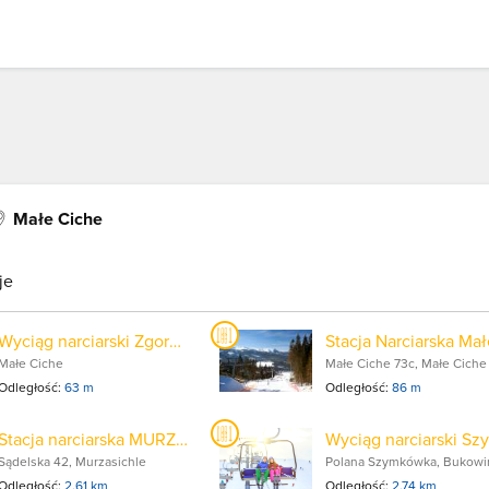
Małe Ciche
je
Wyciąg narciarski Zgorzelisko
Małe Ciche
Małe Ciche 73c, Małe Ciche
Odległość:
63 m
Odległość:
86 m
Stacja narciarska MURZASICHLESKI
Sądelska 42, Murzasichle
Odległość:
2.61 km
Odległość:
2.74 km