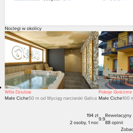
Noclegi w okolicy
Willa Dziubas
Pokoje Gościnne 
Małe Ciche
50 m od Wyciąg narciarski Galica
Małe Ciche
100 
194 zł
Rewelacyjny
9.9
2 osoby, 1 noc
88 opinii
Zobac