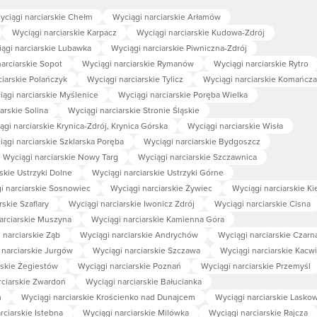
yciągi narciarskie Chełm
Wyciągi narciarskie Arłamów
Wyciągi narciarskie Karpacz
Wyciągi narciarskie Kudowa-Zdrój
ągi narciarskie Lubawka
Wyciągi narciarskie Piwniczna-Zdrój
arciarskie Sopot
Wyciągi narciarskie Rymanów
Wyciągi narciarskie Rytro
ciarskie Polańczyk
Wyciągi narciarskie Tylicz
Wyciągi narciarskie Komańcza
iągi narciarskie Myślenice
Wyciągi narciarskie Poręba Wielka
arskie Solina
Wyciągi narciarskie Stronie Śląskie
ągi narciarskie Krynica-Zdrój, Krynica Górska
Wyciągi narciarskie Wisła
ągi narciarskie Szklarska Poręba
Wyciągi narciarskie Bydgoszcz
Wyciągi narciarskie Nowy Targ
Wyciągi narciarskie Szczawnica
skie Ustrzyki Dolne
Wyciągi narciarskie Ustrzyki Górne
i narciarskie Sosnowiec
Wyciągi narciarskie Żywiec
Wyciągi narciarskie Ki
rskie Szaflary
Wyciągi narciarskie Iwonicz Zdrój
Wyciągi narciarskie Cisna
arciarskie Muszyna
Wyciągi narciarskie Kamienna Góra
 narciarskie Ząb
Wyciągi narciarskie Andrychów
Wyciągi narciarskie Czarn
 narciarskie Jurgów
Wyciągi narciarskie Szczawa
Wyciągi narciarskie Kacw
rskie Żegiestów
Wyciągi narciarskie Poznań
Wyciągi narciarskie Przemyśl
rciarskie Zwardoń
Wyciągi narciarskie Bałucianka
m
Wyciągi narciarskie Krościenko nad Dunajcem
Wyciągi narciarskie Lasko
rciarskie Istebna
Wyciągi narciarskie Milówka
Wyciągi narciarskie Rajcza