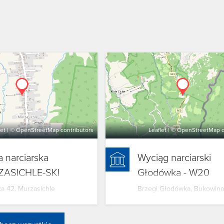
let
| ©
OpenStreetMap
contributors
Leaflet
| ©
OpenStreetMap
c
a narciarska
Wyciąg narciarski
ASICHLE-SKI
Głodówka - W20
a 42, Murzasichle
Brzegi Głodówka, Bukowin
Tatrzańska