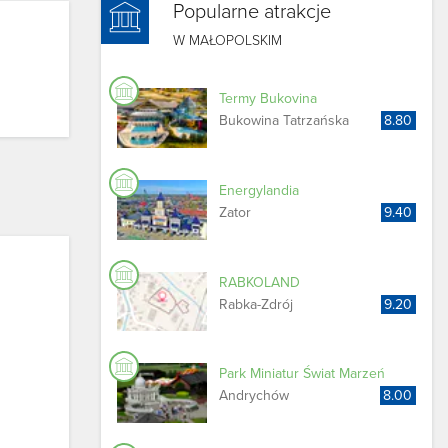
Popularne atrakcje
W MAŁOPOLSKIM
Termy Bukovina
Bukowina Tatrzańska
8.80
Energylandia
Zator
9.40
RABKOLAND
Rabka-Zdrój
9.20
Park Miniatur Świat Marzeń
Andrychów
8.00