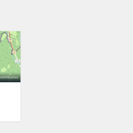
ontributors
a