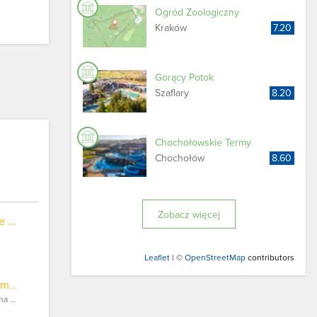
Ogród Zoologiczny
Kraków
7.20
Gorący Potok
Szaflary
8.20
Chochołowskie Termy
Chochołów
8.60
Zobacz więcej
Stacja Narciarska Małe Ciche
Leaflet
| ©
OpenStreetMap
contributors
Wyciąg narciarski Szymkówka Baca
Polana Szymkówka, Bukowina Tatrzańska