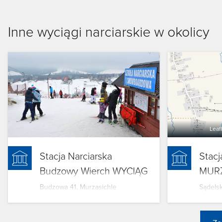
Inne wyciągi narciarskie w okolicy
Leaf
Stacja Narciarska
Stacj
Budzowy Wierch WYCIĄG
MURZ
U KUBY
Budzowa 41, Murzasichle
Sądelsk