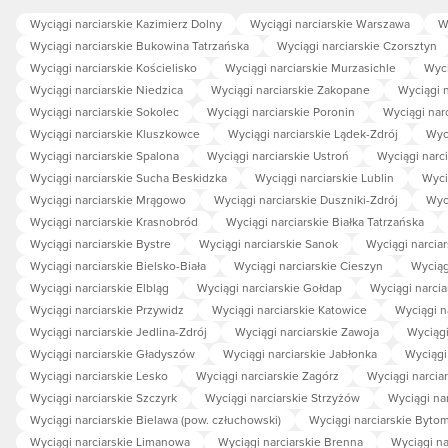
Wyciągi narciarskie Kazimierz Dolny
Wyciągi narciarskie Warszawa
W
Wyciągi narciarskie Bukowina Tatrzańska
Wyciągi narciarskie Czorsztyn
Wyciągi narciarskie Kościelisko
Wyciągi narciarskie Murzasichle
Wyci
Wyciągi narciarskie Niedzica
Wyciągi narciarskie Zakopane
Wyciągi n
Wyciągi narciarskie Sokolec
Wyciągi narciarskie Poronin
Wyciągi nar
Wyciągi narciarskie Kluszkowce
Wyciągi narciarskie Lądek-Zdrój
Wyc
Wyciągi narciarskie Spalona
Wyciągi narciarskie Ustroń
Wyciągi narci
Wyciągi narciarskie Sucha Beskidzka
Wyciągi narciarskie Lublin
Wyci
Wyciągi narciarskie Mrągowo
Wyciągi narciarskie Duszniki-Zdrój
Wyci
Wyciągi narciarskie Krasnobród
Wyciągi narciarskie Białka Tatrzańska
Wyciągi narciarskie Bystre
Wyciągi narciarskie Sanok
Wyciągi narciar
Wyciągi narciarskie Bielsko-Biała
Wyciągi narciarskie Cieszyn
Wyciąg
Wyciągi narciarskie Elbląg
Wyciągi narciarskie Gołdap
Wyciągi narcia
Wyciągi narciarskie Przywidz
Wyciągi narciarskie Katowice
Wyciągi n
Wyciągi narciarskie Jedlina-Zdrój
Wyciągi narciarskie Zawoja
Wyciągi
Wyciągi narciarskie Gładyszów
Wyciągi narciarskie Jabłonka
Wyciągi
Wyciągi narciarskie Lesko
Wyciągi narciarskie Zagórz
Wyciągi narcia
Wyciągi narciarskie Szczyrk
Wyciągi narciarskie Strzyżów
Wyciągi na
Wyciągi narciarskie Bielawa (pow. człuchowski)
Wyciągi narciarskie Byto
Wyciągi narciarskie Limanowa
Wyciągi narciarskie Brenna
Wyciągi na