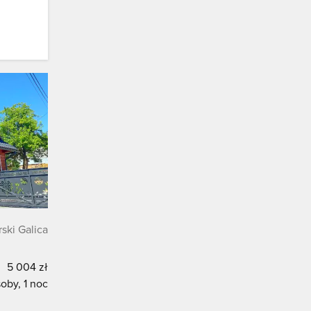
ski Galica
5 004 zł
oby, 1 noc