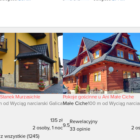
Stanek Murzasichle
Pokoje gościnne u Ani Małe Ciche
m od Wyciąg narciarski Galica
Małe Ciche
100 m od Wyciąg narciar
135 zł
Rewelacyjny
9.5
2 osoby, 1 noc
2 os
33 opinie
z wszystkie (1245)