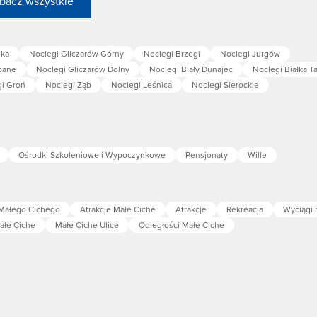
bacz wszystkie
ska
Noclegi Gliczarów Górny
Noclegi Brzegi
Noclegi Jurgów
pane
Noclegi Gliczarów Dolny
Noclegi Biały Dunajec
Noclegi Białka T
i Groń
Noclegi Ząb
Noclegi Leśnica
Noclegi Sierockie
Ośrodki Szkoleniowe i Wypoczynkowe
Pensjonaty
Wille
 Małego Cichego
Atrakcje Małe Ciche
Atrakcje
Rekreacja
Wyciągi 
ałe Ciche
Małe Ciche Ulice
Odległości Małe Ciche