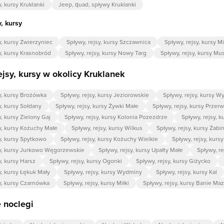
y, kursy Kruklanki
Jeep, quad, spływy Kruklanki
y, kursy
y, kursy Zwierzyniec
Spływy, rejsy, kursy Szczawnica
Spływy, rejsy, kursy Mi
y, kursy Krasnobród
Spływy, rejsy, kursy Nowy Targ
Spływy, rejsy, kursy Mu
ejsy, kursy w okolicy Kruklanek
y, kursy Brożówka
Spływy, rejsy, kursy Jeziorowskie
Spływy, rejsy, kursy W
y, kursy Sołdany
Spływy, rejsy, kursy Żywki Małe
Spływy, rejsy, kursy Przer
y, kursy Zielony Gaj
Spływy, rejsy, kursy Kolonia Pozezdrze
Spływy, rejsy, k
y, kursy Kożuchy Małe
Spływy, rejsy, kursy Wilkus
Spływy, rejsy, kursy Żabin
y, kursy Spytkowo
Spływy, rejsy, kursy Kożuchy Wielkie
Spływy, rejsy, kursy
sy, kursy Jurkowo Węgorzewskie
Spływy, rejsy, kursy Upałty Małe
Spływy, re
y, kursy Harsz
Spływy, rejsy, kursy Ogonki
Spływy, rejsy, kursy Giżycko
y, kursy Łękuk Mały
Spływy, rejsy, kursy Wydminy
Spływy, rejsy, kursy Kal
y, kursy Czarnówka
Spływy, rejsy, kursy Miłki
Spływy, rejsy, kursy Banie Ma
 noclegi