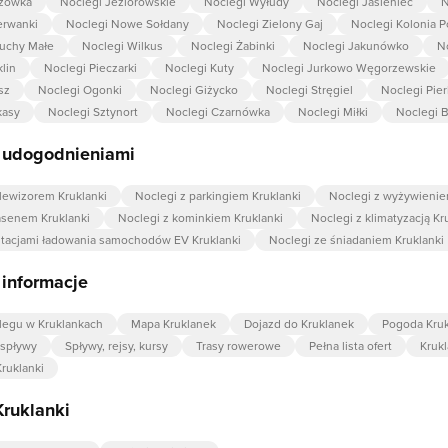
ożówka
Noclegi Jeziorowskie
Noclegi Wyłudy
Noclegi Jasieniec
N
erwanki
Noclegi Nowe Sołdany
Noclegi Zielony Gaj
Noclegi Kolonia 
uchy Małe
Noclegi Wilkus
Noclegi Żabinki
Noclegi Jakunówko
N
lin
Noclegi Pieczarki
Noclegi Kuty
Noclegi Jurkowo Węgorzewskie
sz
Noclegi Ogonki
Noclegi Giżycko
Noclegi Stręgiel
Noclegi Pie
kasy
Noclegi Sztynort
Noclegi Czarnówka
Noclegi Miłki
Noclegi 
z udogodnieniami
elewizorem Kruklanki
Noclegi z parkingiem Kruklanki
Noclegi z wyżywienie
asenem Kruklanki
Noclegi z kominkiem Kruklanki
Noclegi z klimatyzacją Kr
stacjami ładowania samochodów EV Kruklanki
Noclegi ze śniadaniem Kruklanki
 informacje
legu w Kruklankach
Mapa Kruklanek
Dojazd do Kruklanek
Pogoda Kruk
 spływy
Spływy, rejsy, kursy
Trasy rowerowe
Pełna lista ofert
Krukl
ruklanki
Kruklanki