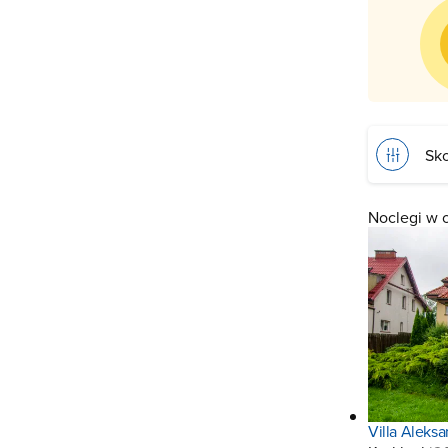
Sko
Noclegi w 
Villa Alek