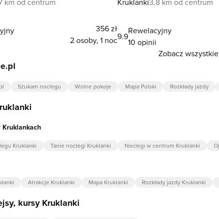
,7 km od centrum
Kruklanki
3,8 km od centrum
356 zł
yjny
Rewelacyjny
9.9
2 osoby, 1 noc
10 opinii
Zobacz wszystkie 
e.pl
pl
Szukam noclegu
Wolne pokoje
Mapa Polski
Rozkłady jazdy
ruklanki
 Kruklankach
egu Kruklanki
Tanie noclegi Kruklanki
Noclegi w centrum Kruklanki
Op
klanki
Atrakcje Kruklanki
Mapa Kruklanki
Rozkłady jazdy Kruklanki
ejsy, kursy Kruklanki