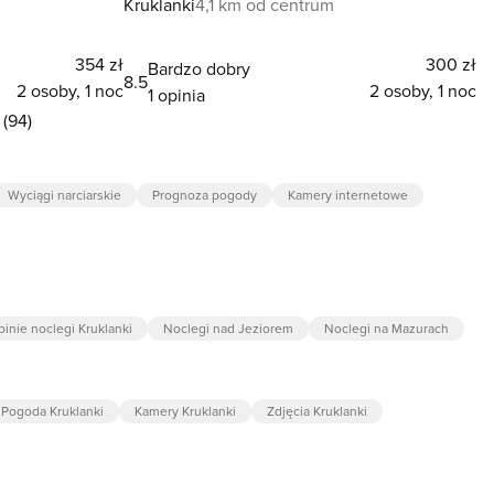
Kruklanki
4,1 km od centrum
354 zł
300 zł
Bardzo dobry
8.5
2 osoby, 1 noc
2 osoby, 1 noc
1 opinia
(94)
Wyciągi narciarskie
Prognoza pogody
Kamery internetowe
inie noclegi Kruklanki
Noclegi nad Jeziorem
Noclegi na Mazurach
Pogoda Kruklanki
Kamery Kruklanki
Zdjęcia Kruklanki