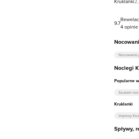
Kruklanki
2
Rewelac
9.7
4 opinie
Nocowani
Nocowanie.
Noclegi K
Popularne w
Szukam nocl
Kruklanki
Imprezy Kru
Spływy, r