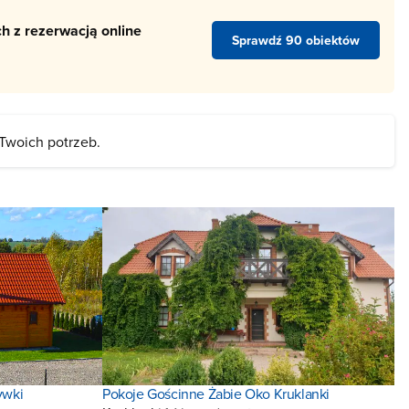
h z rezerwacją online
Sprawdź 90 obiektów
 Twoich potrzeb.
ywki
Pokoje Gościnne Żabie Oko Kruklanki