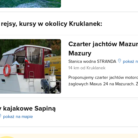
Krukin do jeziora Stręgiel objęta jest 
kajakowy prowadzi przez b
 rejsy, kursy w okolicy Kruklanek:
Czarter jachtów Mazu
Mazury
Stanica wodna STRANDA
pokaż n
14 km od Kruklanek
Proponujemy czarter jachtów motor
żaglowych Maxus 24 na Mazurach. Ż
do Mazur to pasja, która sprawia że
sprawny, zadbany i bezpieczny. Jacht
zbudowane zostały w stoczniach, M
 kajakowe Sapiną
pokaż na mapie