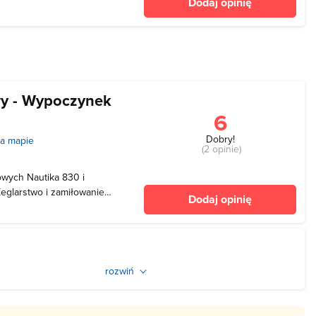
Dodaj opinię
strefą ciszy. Szlak
ry - Wypoczynek
6
Dobry!
a mapie
(2 opinie)
owych Nautika 830 i
eglarstwo i zamiłowanie
Dodaj opinię
 nasz sprzęt jest zawsze
y posiadają Certyfikat CE i
ax
rozwiń