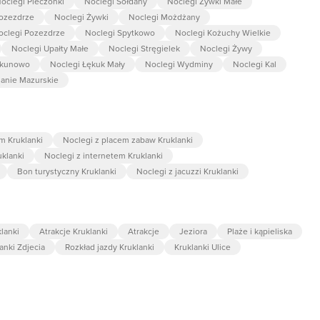
oclegi Pieczonki
Noclegi Sołdany
Noclegi Żywki Małe
Pozezdrze
Noclegi Żywki
Noclegi Możdżany
oclegi Pozezdrze
Noclegi Spytkowo
Noclegi Kożuchy Wielkie
Noclegi Upałty Małe
Noclegi Stręgielek
Noclegi Żywy
rkunowo
Noclegi Łękuk Mały
Noclegi Wydminy
Noclegi Kal
Banie Mazurskie
m Kruklanki
Noclegi z placem zabaw Kruklanki
uklanki
Noclegi z internetem Kruklanki
Bon turystyczny Kruklanki
Noclegi z jacuzzi Kruklanki
lanki
Atrakcje Kruklanki
Atrakcje
Jeziora
Plaże i kąpieliska
anki Zdjecia
Rozkład jazdy Kruklanki
Kruklanki Ulice