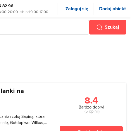
6 82 96
Zaloguj się
Dodaj obiekt
8:00-20:00 · sb-nd 9:00-17:00
Szukaj
lanki na
8.4
Bardzo dobry!
(5 opinii)
znie rzeką Sapiną, która
elnię, Gołdopiwo, Wilkus,
ora Święcajty. Od jeziora