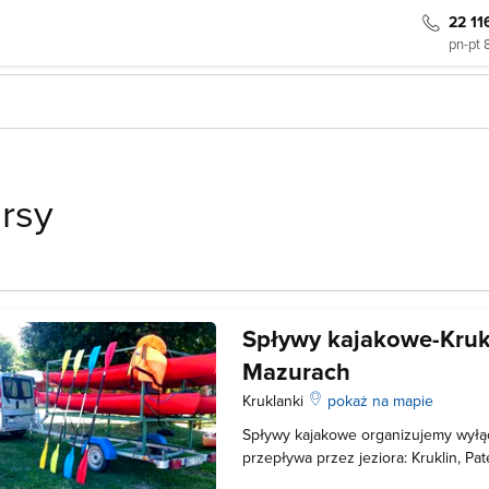
22 11
pn-pt 
ursy
Spływy kajakowe-Kruk
Mazurach
Kruklanki
pokaż na mapie
Spływy kajakowe organizujemy wyłąc
przepływa przez jeziora: Kruklin, Pat
Pozezdrze, Stręgiel i uchodzi do jezi