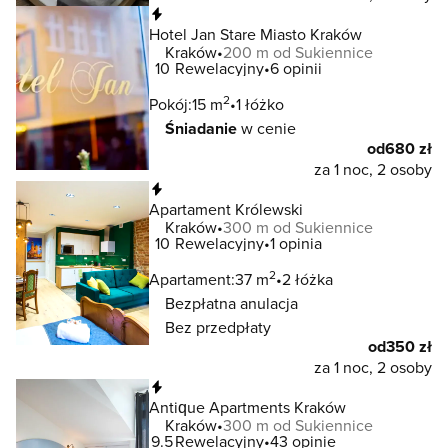
Natychmiastowa rezerwacja
Hotel Jan Stare Miasto Kraków
Kraków
200 m od Sukiennice
10
Rewelacyjny
6 opinii
2
Pokój:
15 m
1 łóżko
Śniadanie
w cenie
od
680 zł
za 1 noc, 2 osoby
Natychmiastowa rezerwacja
Apartament Królewski
Kraków
300 m od Sukiennice
10
Rewelacyjny
1 opinia
2
Apartament:
37 m
2 łóżka
Bezpłatna anulacja
Bez przedpłaty
od
350 zł
za 1 noc, 2 osoby
Natychmiastowa rezerwacja
Antique Apartments Kraków
Kraków
300 m od Sukiennice
9.5
Rewelacyjny
43 opinie