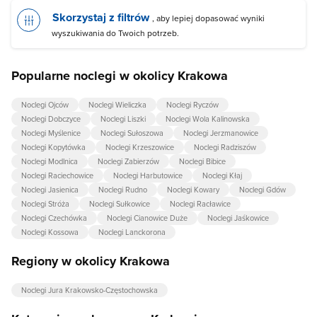
Skorzystaj z filtrów
, aby lepiej dopasować wyniki
wyszukiwania do Twoich potrzeb.
Popularne noclegi w okolicy Krakowa
Noclegi Ojców
Noclegi Wieliczka
Noclegi Ryczów
Noclegi Dobczyce
Noclegi Liszki
Noclegi Wola Kalinowska
Noclegi Myślenice
Noclegi Sułoszowa
Noclegi Jerzmanowice
Noclegi Kopytówka
Noclegi Krzeszowice
Noclegi Radziszów
Noclegi Modlnica
Noclegi Zabierzów
Noclegi Bibice
Noclegi Raciechowice
Noclegi Harbutowice
Noclegi Kłaj
Noclegi Jasienica
Noclegi Rudno
Noclegi Kowary
Noclegi Gdów
Noclegi Stróża
Noclegi Sułkowice
Noclegi Racławice
Noclegi Czechówka
Noclegi Cianowice Duże
Noclegi Jaśkowice
Noclegi Kossowa
Noclegi Lanckorona
Regiony w okolicy Krakowa
Noclegi Jura Krakowsko-Częstochowska