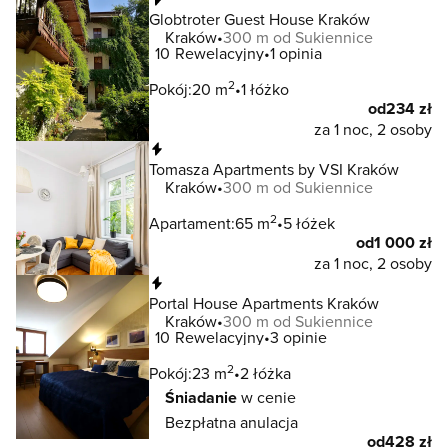
Globtroter Guest House Kraków
Kraków
300 m od Sukiennice
10
Rewelacyjny
1 opinia
2
Pokój:
20 m
1 łóżko
od
234 zł
za 1 noc, 2 osoby
Natychmiastowa rezerwacja
Tomasza Apartments by VSI Kraków
Kraków
300 m od Sukiennice
2
Apartament:
65 m
5 łóżek
od
1 000 zł
za 1 noc, 2 osoby
Natychmiastowa rezerwacja
Portal House Apartments Kraków
Kraków
300 m od Sukiennice
10
Rewelacyjny
3 opinie
2
Pokój:
23 m
2 łóżka
Śniadanie
w cenie
Bezpłatna anulacja
od
428 zł