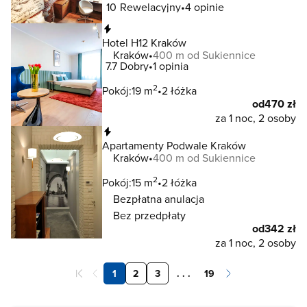
10
Rewelacyjny
4 opinie
Natychmiastowa rezerwacja
Hotel H12 Kraków
Kraków
400 m od Sukiennice
7.7
Dobry
1 opinia
2
Pokój:
19 m
2 łóżka
od
470 zł
za 1 noc, 2 osoby
Natychmiastowa rezerwacja
Apartamenty Podwale Kraków
Kraków
400 m od Sukiennice
2
Pokój:
15 m
2 łóżka
Bezpłatna anulacja
Bez przedpłaty
od
342 zł
za 1 noc, 2 osoby
1
2
3
. . .
19