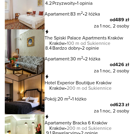
4.2
Przyzwoity
1 opinia
2
Apartament:
83 m
2 łóżka
od
489 zł
za 1 noc, 2 osoby
Natychmiastowa rezerwacja
The Spiski Palace Apartments Kraków
Kraków
100 m od Sukiennice
8.4
Bardzo dobry
2 opinie
2
Apartament:
30 m
2 łóżka
od
426 zł
za 1 noc, 2 osoby
Natychmiastowa rezerwacja
Hotel Experior Boutique Kraków
Kraków
200 m od Sukiennice
2
Pokój:
20 m
1 łóżko
od
623 zł
za 1 noc, 2 osoby
Natychmiastowa rezerwacja
Apartamenty Bracka 6 Kraków
Kraków
200 m od Sukiennice
9.1
Rewelacyjny
2 opinie