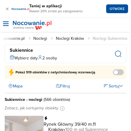
Taniej w aplikacji
×
OTWÓRZ
Nawet 20% zniżki po zalogowaniu
Nocowanie.pl
Noclegi
Noclegi Kraków
Noclegi Sukiennice
Sukiennice
Wybierz daty
2 osoby
Pokaż
519 obiektów
z natychmiastową rezerwacją
Mapa
Filtruj
Sortuj
Sukiennice - noclegi
(
566 obiektów
)
Zobacz, jak sortujemy obiekty.
Natychmiastowa rezerwacja
Rynek Główny 39/40 m.11
Kraków
100 m od Sukiennice