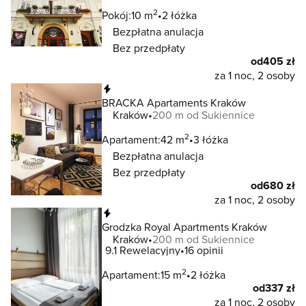
2
Pokój:
10 m
2 łóżka
Bezpłatna anulacja
Bez przedpłaty
od
405 zł
za 1 noc, 2 osoby
Natychmiastowa rezerwacja
BRACKA Apartaments Kraków
Kraków
200 m od Sukiennice
2
Apartament:
42 m
3 łóżka
Bezpłatna anulacja
Bez przedpłaty
od
680 zł
za 1 noc, 2 osoby
Natychmiastowa rezerwacja
Grodzka Royal Apartments Kraków
Kraków
200 m od Sukiennice
9.1
Rewelacyjny
16 opinii
2
Apartament:
15 m
2 łóżka
od
337 zł
za 1 noc, 2 osoby