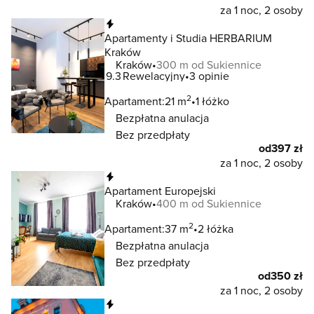
za 1 noc, 2 osoby
Natychmiastowa rezerwacja
Apartamenty i Studia HERBARIUM
Kraków
Kraków
300 m od Sukiennice
9.3
Rewelacyjny
3 opinie
2
Apartament:
21 m
1 łóżko
Bezpłatna anulacja
Bez przedpłaty
od
397 zł
za 1 noc, 2 osoby
Natychmiastowa rezerwacja
Apartament Europejski
Kraków
400 m od Sukiennice
2
Apartament:
37 m
2 łóżka
Bezpłatna anulacja
Bez przedpłaty
od
350 zł
za 1 noc, 2 osoby
Natychmiastowa rezerwacja