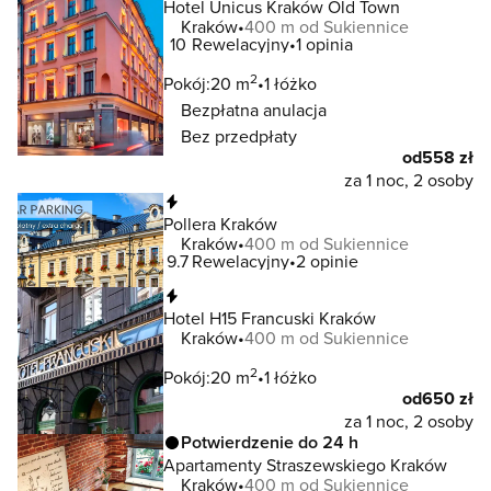
Hotel Unicus Kraków Old Town
Kraków
400 m od Sukiennice
10
Rewelacyjny
1 opinia
2
Pokój:
20 m
1 łóżko
Bezpłatna anulacja
Bez przedpłaty
od
558 zł
za 1 noc, 2 osoby
Natychmiastowa rezerwacja
Pollera Kraków
Kraków
400 m od Sukiennice
9.7
Rewelacyjny
2 opinie
Natychmiastowa rezerwacja
Hotel H15 Francuski Kraków
Kraków
400 m od Sukiennice
2
Pokój:
20 m
1 łóżko
od
650 zł
za 1 noc, 2 osoby
Potwierdzenie do 24 h
Apartamenty Straszewskiego Kraków
Kraków
400 m od Sukiennice