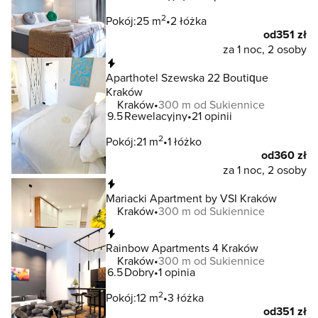
2
Pokój:
25 m
2 łóżka
od
351 zł
za 1 noc, 2 osoby
Natychmiastowa rezerwacja
Aparthotel Szewska 22 Boutique
Kraków
Kraków
300 m od Sukiennice
9.5
Rewelacyjny
21 opinii
2
Pokój:
21 m
1 łóżko
od
360 zł
za 1 noc, 2 osoby
Natychmiastowa rezerwacja
Mariacki Apartment by VSI Kraków
Kraków
300 m od Sukiennice
Natychmiastowa rezerwacja
Rainbow Apartments 4 Kraków
Kraków
300 m od Sukiennice
6.5
Dobry
1 opinia
2
Pokój:
12 m
3 łóżka
od
351 zł