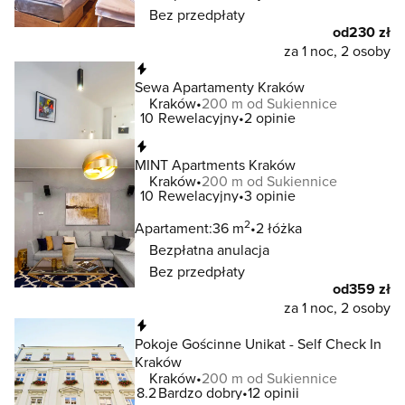
Bez przedpłaty
od
230 zł
za 1 noc, 2 osoby
Natychmiastowa rezerwacja
Sewa Apartamenty Kraków
Kraków
200 m od Sukiennice
10
Rewelacyjny
2 opinie
Natychmiastowa rezerwacja
MINT Apartments Kraków
Kraków
200 m od Sukiennice
10
Rewelacyjny
3 opinie
2
Apartament:
36 m
2 łóżka
Bezpłatna anulacja
Bez przedpłaty
od
359 zł
za 1 noc, 2 osoby
Natychmiastowa rezerwacja
Pokoje Gościnne Unikat - Self Check In
Kraków
Kraków
200 m od Sukiennice
8.2
Bardzo dobry
12 opinii