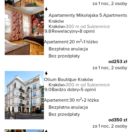
za 1 noc, 2 osoby
Natychmiastowa rezerwacja
Apartamenty Mikołajska 5 Apartments
Kraków
Kraków
300 m od Sukiennice
9.8
Rewelacyjny
8 opinii
2
Apartament:
20 m
1 łóżko
Bezpłatna anulacja
Bez przedpłaty
od
253 zł
za 1 noc, 2 osoby
Natychmiastowa rezerwacja
Otium Boutique Kraków
Kraków
300 m od Sukiennice
9.0
Bardzo dobry
5 opinii
2
Apartament:
30 m
2 łóżka
Bezpłatna anulacja
Bez przedpłaty
od
350 zł
za 1 noc, 2 osoby
Natychmiastowa rezerwacja