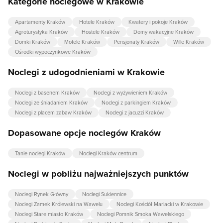
Kategorie noclegowe w Krakowie
Apartamenty Kraków
Hotele Kraków
Kwatery i pokoje Kraków
Agroturystyka Kraków
Hostele Kraków
Domy wakacyjne Kraków
Domki Kraków
Motele Kraków
Pensjonaty Kraków
Wille Kraków
Ośrodki wypoczynkowe Kraków
Noclegi z udogodnieniami w Krakowie
Noclegi z basenem Kraków
Noclegi z wyżywieniem Kraków
Noclegi ze śniadaniem Kraków
Noclegi z parkingiem Kraków
Noclegi z placem zabaw Kraków
Noclegi z jacuzzi Kraków
Dopasowane opcje noclegów Kraków
Tanie noclegi Kraków
Noclegi Kraków centrum
Noclegi w pobliżu najważniejszych punktów
Noclegi Rynek Główny
Noclegi Sukiennice
Noclegi Zamek Królewski na Wawelu
Noclegi Kościół Mariacki w Krakowie
Noclegi Stare miasto Kraków
Noclegi Pomnik Smoka Wawelskiego