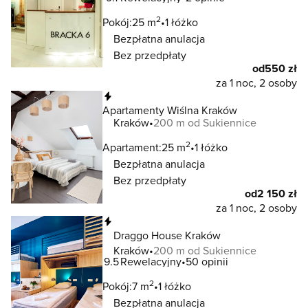
2
Pokój:
25 m
1 łóżko
Bezpłatna anulacja
Bez przedpłaty
od
550 zł
za 1 noc, 2 osoby
Natychmiastowa rezerwacja
Apartamenty Wiślna Kraków
Kraków
200 m od Sukiennice
2
Apartament:
25 m
1 łóżko
Bezpłatna anulacja
Bez przedpłaty
od
2 150 zł
za 1 noc, 2 osoby
Natychmiastowa rezerwacja
Draggo House Kraków
Kraków
200 m od Sukiennice
9.5
Rewelacyjny
50 opinii
2
Pokój:
7 m
1 łóżko
Bezpłatna anulacja