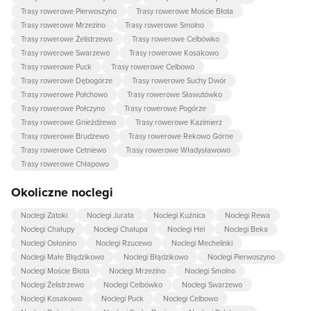
Trasy rowerowe Pierwoszyno
Trasy rowerowe Moście Błota
Trasy rowerowe Mrzezino
Trasy rowerowe Smolno
Trasy rowerowe Żelistrzewo
Trasy rowerowe Celbówko
Trasy rowerowe Swarzewo
Trasy rowerowe Kosakowo
Trasy rowerowe Puck
Trasy rowerowe Celbowo
Trasy rowerowe Dębogórze
Trasy rowerowe Suchy Dwór
Trasy rowerowe Połchowo
Trasy rowerowe Sławutówko
Trasy rowerowe Połczyno
Trasy rowerowe Pogórze
Trasy rowerowe Gnieżdżewo
Trasy rowerowe Kazimierz
Trasy rowerowe Brudzewo
Trasy rowerowe Rekowo Górne
Trasy rowerowe Cetniewo
Trasy rowerowe Władysławowo
Trasy rowerowe Chłapowo
Okoliczne noclegi
Noclegi Zatoki
Noclegi Jurata
Noclegi Kuźnica
Noclegi Rewa
Noclegi Chałupy
Noclegi Chałupa
Noclegi Hel
Noclegi Beka
Noclegi Osłonino
Noclegi Rzucewo
Noclegi Mechelinki
Noclegi Małe Błądzikowo
Noclegi Błądzikowo
Noclegi Pierwoszyno
Noclegi Moście Błota
Noclegi Mrzezino
Noclegi Smolno
Noclegi Żelistrzewo
Noclegi Celbówko
Noclegi Swarzewo
Noclegi Kosakowo
Noclegi Puck
Noclegi Celbowo