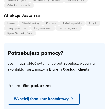
Jastarnia Zdjecia
Rozkład jazdy Jastarnia
Jastarnia Ulice
Odległości Jastarnia
Atrakcje Jastarnia
Muzea
Ośrodki kultury
Kościoły
Plaże i kąpieliska
Zabytki
Trasy spacerowe
Trasy rowerowe
Porty i przystanie
Rynki, Starówki, Place
Potrzebujesz pomocy?
Jeśli masz jakieś pytania lub potrzebujesz wsparcia,
skontaktuj się z naszym
Biurem Obsługi Klienta
Jestem
Gospodarzem
Wypełnij formularz kontaktowy