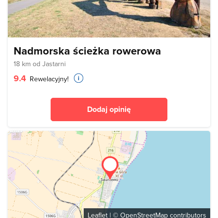
Nadmorska ścieżka rowerowa
18 km od Jastarni
9.4
Rewelacyjny!
Dodaj opinię
Leaflet
| ©
OpenStreetMap
contributors