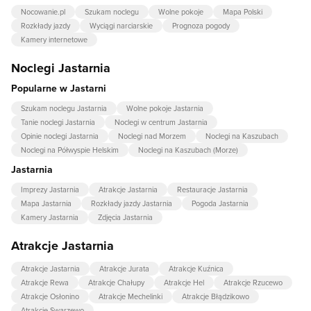
Nocowanie.pl
Szukam noclegu
Wolne pokoje
Mapa Polski
Rozkłady jazdy
Wyciągi narciarskie
Prognoza pogody
Kamery internetowe
Noclegi Jastarnia
Popularne w Jastarni
Szukam noclegu Jastarnia
Wolne pokoje Jastarnia
Tanie noclegi Jastarnia
Noclegi w centrum Jastarnia
Opinie noclegi Jastarnia
Noclegi nad Morzem
Noclegi na Kaszubach
Noclegi na Półwyspie Helskim
Noclegi na Kaszubach (Morze)
Jastarnia
Imprezy Jastarnia
Atrakcje Jastarnia
Restauracje Jastarnia
Mapa Jastarnia
Rozkłady jazdy Jastarnia
Pogoda Jastarnia
Kamery Jastarnia
Zdjęcia Jastarnia
Atrakcje Jastarnia
Atrakcje Jastarnia
Atrakcje Jurata
Atrakcje Kuźnica
Atrakcje Rewa
Atrakcje Chałupy
Atrakcje Hel
Atrakcje Rzucewo
Atrakcje Osłonino
Atrakcje Mechelinki
Atrakcje Błądzikowo
Atrakcje Swarzewo