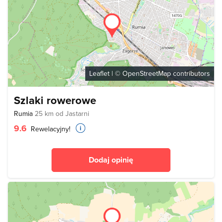
Leaflet
| ©
OpenStreetMap
contributors
Szlaki rowerowe
Rumia
25 km od Jastarni
9.6
Rewelacyjny!
Dodaj opinię