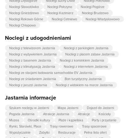
Noclegi Dębogórze
Noclegi Suchy Dwór
Noclegi Połchowo
Noclegi Sławutówko
Noclegi Połczyno
Noclegi Pogórze
Noclegi Gnieżdżewo
Noclegi Kazimierz
Noclegi Brudzewo
Noclegi Rekowo Górne
Noclegi Cetniewo
Noclegi Władysławowo
Noclegi Chłapowo
Noclegi z udogodnieniami
Noclegi z telewizorem Jastarnia
Noclegi z parkingiem Jastarnia
Noclegi z wyżywieniem Jastarnia
Noclegi z placem zabaw Jastarnia
Noclegi z basenem Jastarnia
Noclegi z kominkiem Jastarnia
Noclegi z klimatyzacją Jastarnia
Noclegi z internetem Jastarnia
Noclegi ze stacjami ładowania samochodów EV Jastarnia
Noclegi ze śniadaniem Jastarnia
Bon turystyczny Jastarnia
Noclegi z jacuzzi Jastarnia
Noclegi z widokiem na morze Jastarnia
Jastarnia informacje
Szukam noclegu w Jastarni
Mapa Jastarni
Dojazd do Jastarni
Pogoda Jastarnia
Atrakcje Jastarnia
Atrakcje
Kościoły
Muzea
Ośrodki kultury
Plaże i kąpieliska
Porty i przystanie
Rynki, Starówki, Place
Trasy rowerowe
Trasy spacerowe
Wypożyczalnie
Zabytki
Restauracje
Pełna lista ofert