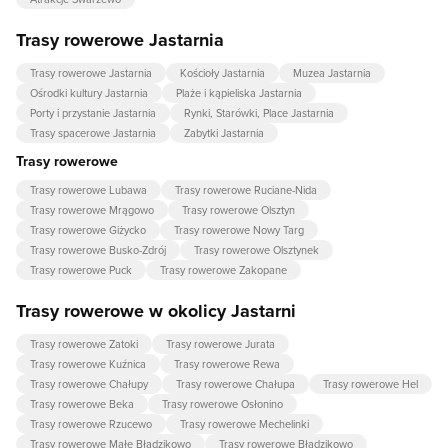
Trasy rowerowe Jastarnia
Trasy rowerowe Jastarnia
Kościoły Jastarnia
Muzea Jastarnia
Ośrodki kultury Jastarnia
Plaże i kąpieliska Jastarnia
Porty i przystanie Jastarnia
Rynki, Starówki, Place Jastarnia
Trasy spacerowe Jastarnia
Zabytki Jastarnia
Trasy rowerowe
Trasy rowerowe Lubawa
Trasy rowerowe Ruciane-Nida
Trasy rowerowe Mrągowo
Trasy rowerowe Olsztyn
Trasy rowerowe Giżycko
Trasy rowerowe Nowy Targ
Trasy rowerowe Busko-Zdrój
Trasy rowerowe Olsztynek
Trasy rowerowe Puck
Trasy rowerowe Zakopane
Trasy rowerowe w okolicy Jastarni
Trasy rowerowe Zatoki
Trasy rowerowe Jurata
Trasy rowerowe Kuźnica
Trasy rowerowe Rewa
Trasy rowerowe Chałupy
Trasy rowerowe Chałupa
Trasy rowerowe Hel
Trasy rowerowe Beka
Trasy rowerowe Osłonino
Trasy rowerowe Rzucewo
Trasy rowerowe Mechelinki
Trasy rowerowe Małe Błądzikowo
Trasy rowerowe Błądzikowo