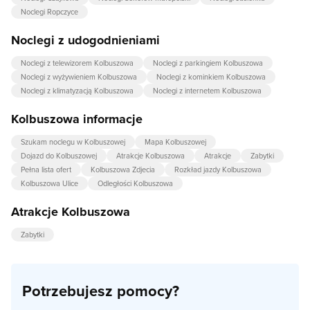
Noclegi Ropczyce
Noclegi z udogodnieniami
Noclegi z telewizorem Kolbuszowa
Noclegi z parkingiem Kolbuszowa
Noclegi z wyżywieniem Kolbuszowa
Noclegi z kominkiem Kolbuszowa
Noclegi z klimatyzacją Kolbuszowa
Noclegi z internetem Kolbuszowa
Kolbuszowa informacje
Szukam noclegu w Kolbuszowej
Mapa Kolbuszowej
Dojazd do Kolbuszowej
Atrakcje Kolbuszowa
Atrakcje
Zabytki
Pełna lista ofert
Kolbuszowa Zdjecia
Rozkład jazdy Kolbuszowa
Kolbuszowa Ulice
Odległości Kolbuszowa
Atrakcje Kolbuszowa
Zabytki
Potrzebujesz pomocy?