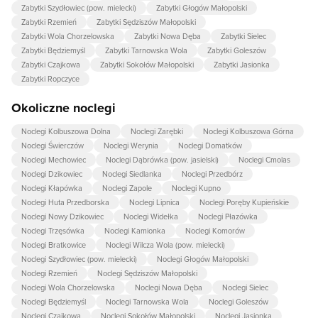
Zabytki Szydłowiec (pow. mielecki)
Zabytki Głogów Małopolski
Zabytki Rzemień
Zabytki Sędziszów Małopolski
Zabytki Wola Chorzelowska
Zabytki Nowa Dęba
Zabytki Sielec
Zabytki Będziemyśl
Zabytki Tarnowska Wola
Zabytki Goleszów
Zabytki Czajkowa
Zabytki Sokołów Małopolski
Zabytki Jasionka
Zabytki Ropczyce
Okoliczne noclegi
Noclegi Kolbuszowa Dolna
Noclegi Zarębki
Noclegi Kolbuszowa Górna
Noclegi Świerczów
Noclegi Werynia
Noclegi Domatków
Noclegi Mechowiec
Noclegi Dąbrówka (pow. jasielski)
Noclegi Cmolas
Noclegi Dzikowiec
Noclegi Siedlanka
Noclegi Przedbórz
Noclegi Kłapówka
Noclegi Zapole
Noclegi Kupno
Noclegi Huta Przedborska
Noclegi Lipnica
Noclegi Poręby Kupieńskie
Noclegi Nowy Dzikowiec
Noclegi Widełka
Noclegi Płazówka
Noclegi Trzęsówka
Noclegi Kamionka
Noclegi Komorów
Noclegi Bratkowice
Noclegi Wilcza Wola (pow. mielecki)
Noclegi Szydłowiec (pow. mielecki)
Noclegi Głogów Małopolski
Noclegi Rzemień
Noclegi Sędziszów Małopolski
Noclegi Wola Chorzelowska
Noclegi Nowa Dęba
Noclegi Sielec
Noclegi Będziemyśl
Noclegi Tarnowska Wola
Noclegi Goleszów
Noclegi Czajkowa
Noclegi Sokołów Małopolski
Noclegi Jasionka