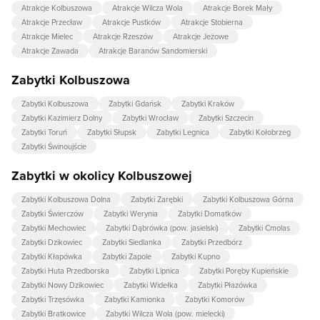
Atrakcje Kolbuszowa
Atrakcje Wilcza Wola
Atrakcje Borek Mały
Atrakcje Przecław
Atrakcje Pustków
Atrakcje Stobierna
Atrakcje Mielec
Atrakcje Rzeszów
Atrakcje Jeżowe
Atrakcje Zawada
Atrakcje Baranów Sandomierski
Zabytki Kolbuszowa
Zabytki Kolbuszowa
Zabytki Gdańsk
Zabytki Kraków
Zabytki Kazimierz Dolny
Zabytki Wrocław
Zabytki Szczecin
Zabytki Toruń
Zabytki Słupsk
Zabytki Legnica
Zabytki Kołobrzeg
Zabytki Świnoujście
Zabytki w okolicy Kolbuszowej
Zabytki Kolbuszowa Dolna
Zabytki Zarębki
Zabytki Kolbuszowa Górna
Zabytki Świerczów
Zabytki Werynia
Zabytki Domatków
Zabytki Mechowiec
Zabytki Dąbrówka (pow. jasielski)
Zabytki Cmolas
Zabytki Dzikowiec
Zabytki Siedlanka
Zabytki Przedbórz
Zabytki Kłapówka
Zabytki Zapole
Zabytki Kupno
Zabytki Huta Przedborska
Zabytki Lipnica
Zabytki Poręby Kupieńskie
Zabytki Nowy Dzikowiec
Zabytki Widełka
Zabytki Płazówka
Zabytki Trzęsówka
Zabytki Kamionka
Zabytki Komorów
Zabytki Bratkowice
Zabytki Wilcza Wola (pow. mielecki)