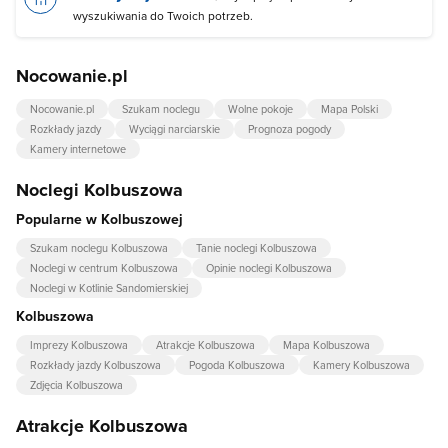
wyszukiwania do Twoich potrzeb.
Nocowanie.pl
Nocowanie.pl
Szukam noclegu
Wolne pokoje
Mapa Polski
Rozkłady jazdy
Wyciągi narciarskie
Prognoza pogody
Kamery internetowe
Noclegi Kolbuszowa
Popularne w Kolbuszowej
Szukam noclegu Kolbuszowa
Tanie noclegi Kolbuszowa
Noclegi w centrum Kolbuszowa
Opinie noclegi Kolbuszowa
Noclegi w Kotlinie Sandomierskiej
Kolbuszowa
Imprezy Kolbuszowa
Atrakcje Kolbuszowa
Mapa Kolbuszowa
Rozkłady jazdy Kolbuszowa
Pogoda Kolbuszowa
Kamery Kolbuszowa
Zdjęcia Kolbuszowa
Atrakcje Kolbuszowa