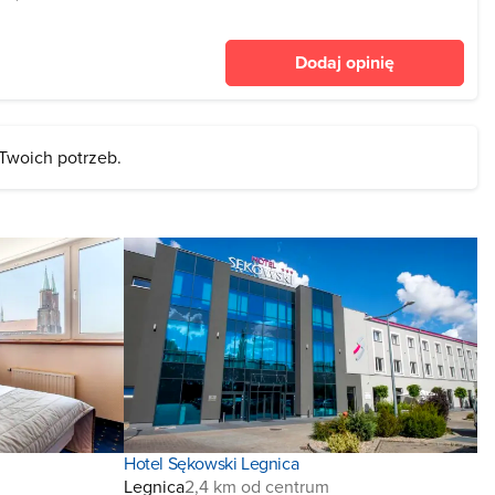
 więzienie oraz muzeum
iekt pełnił rolę schroniska
Dodaj opinię
e
 Twoich potrzeb.
Hotel Sękowski Legnica
Legnica
2,4 km od centrum