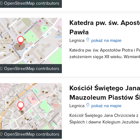
 ©
OpenStreetMap
contributors
Kościołem Mariackim oraz Kościołe
położenie w dolnej części miasta.
Katedra pw. św. Apost
Pawła
Legnica
pokaż na mapie
Katedra pw. św. Apostołów Piotra i 
założeniem sięga XII wieku. Wzmian
pierwszy w dokumencie z 1208 roku. W
 ©
OpenStreetMap
contributors
murowany kościół pw. św. Piotra. O
latach 1333-1380, a konserwowany o
Kościół Świętego Jana
Mauzoleum Piastów Śl
Kolegium Jezuitów
Legnica
pokaż na mapie
Kościół Świętego Jana Chrzciciela 
Śląskich i dawne Kolegium Jezuitów 
wiąże z Kazimierzem Odnowicielem, 
 ©
OpenStreetMap
contributors
wieku. Około 1284 r. należał już do