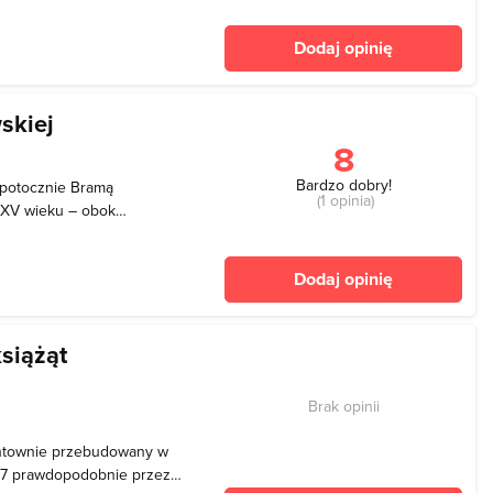
kryta dość wysokim
ym tu w drugiej połowie
Dodaj opinię
ysok
skiej
8
Bardzo dobry!
 potocznie Bramą
(1 opinia)
 XV wieku – obok
okątny o wymiarach 8,00 x
ic oraz pierwotnych
Dodaj opinię
 oryginalny ceglany
siążąt
Brak opinii
runtownie przebudowany w
47 prawdopodobnie przez