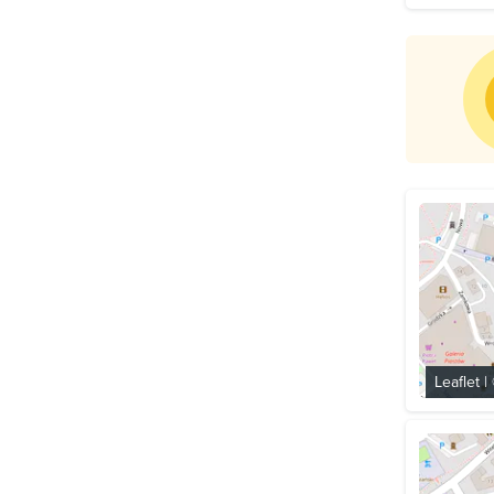
Leaflet
|