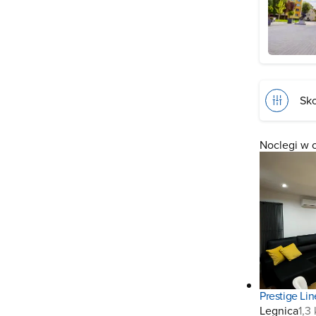
Sko
Noclegi w 
Prestige Li
Legnica
1,3