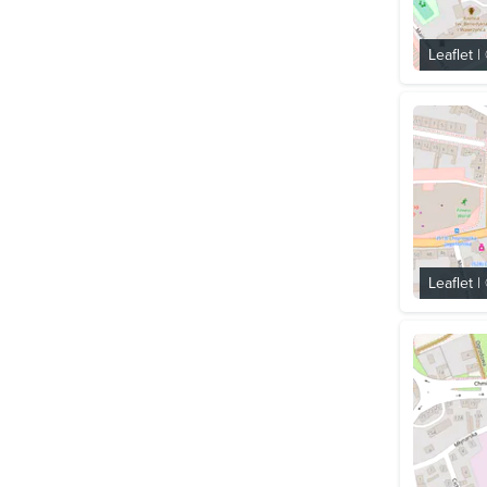
Leaflet
|
Leaflet
|