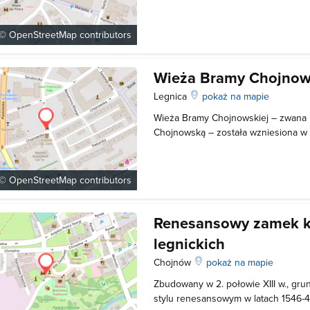
o wymiarach rzutu 8,20 m x 8,20m, 
czworobocznym dachem-wprowadzon
XIX wieku-posiada w dolnej partii w
 ©
OpenStreetMap
contributors
Wieża Bramy Chojnow
Legnica
pokaż na mapie
Wieża Bramy Chojnowskiej – zwana
Chojnowską – została wzniesiona w
właściwej bramy. Posiada rzut prost
7,40 m. Zachowały się ślady strzeln
otworów okiennych, okiennych także
 ©
OpenStreetMap
contributors
Renesansowy zamek k
legnickich
Chojnów
pokaż na mapie
Zbudowany w 2. połowie XIII w., g
stylu renesansowym w latach 1546-