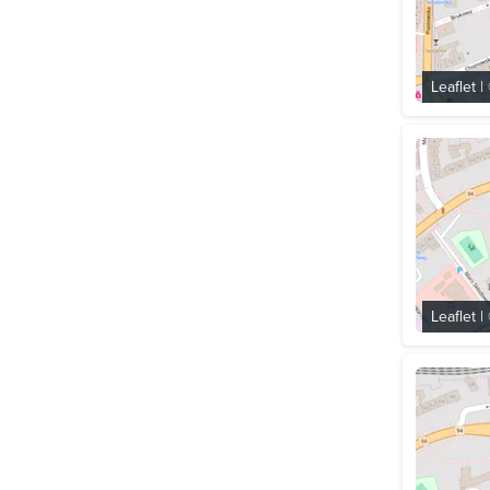
Leaflet
|
Leaflet
|