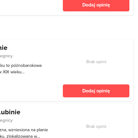
odzi portal z popiersiami
Dodaj opinię
 i jego żony Katarzyny
nie
Legnicy
Brak opinii
nku to późnobarokowa
w XIX wieku
iony na planie prostokąta
arożu elewacji zachodniej.
Dodaj opinię
nacyjną z podpiwni
ubinie
Legnicy
Brak opinii
zna, wzniesiona na planie
ku, zlokalizowana w