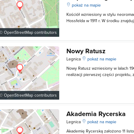
pokaż na mapie
Kościół wzniesiony w stylu neorom
Hossfelda w 1911 r. W środku znajduj
Buergera, witraże i malowidła braci
 ©
OpenStreetMap
contributors
białym marmurze tronującej Matki Bo
Oficjalny Portal Miasta Legnicy
Nowy Ratusz
Legnica
pokaż na mapie
Nowy Ratusz wzniesiony w lalach 19
realizacji pierwszej części projektu
powstanie czteroskrzydłowego zes
wewnętrznymi oraz monumentalną w
braku funduszy, nigdy nie została z
 ©
OpenStreetMap
contributors
Akademia Rycerska
Legnica
pokaż na mapie
Akademię Rycerską założono 11 list