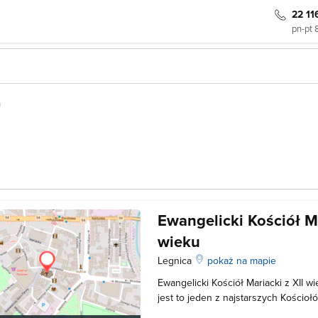
22 11
pn-pt 
a
Ewangelicki Kościół Ma
wieku
Legnica
pokaż na mapie
Ewangelicki Kościół Mariacki z XII w
jest to jeden z najstarszych Kościoł
Jego początki sięgają XII wieku. Św