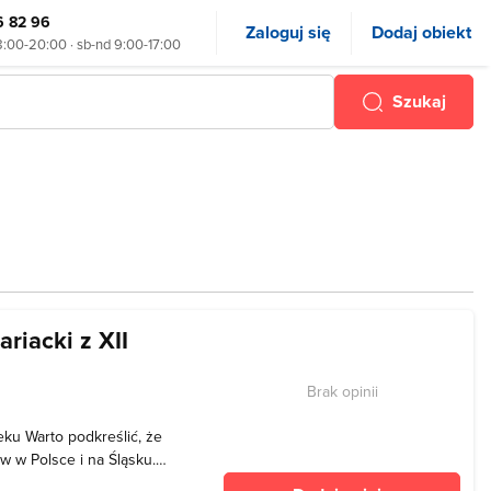
6 82 96
Zaloguj się
Dodaj obiekt
8:00-20:00 · sb-nd 9:00-17:00
Szukaj
riacki z XII
Brak opinii
ieku Warto podkreślić, że
ów w Polsce i na Śląsku.
iątynia bywa nazywana