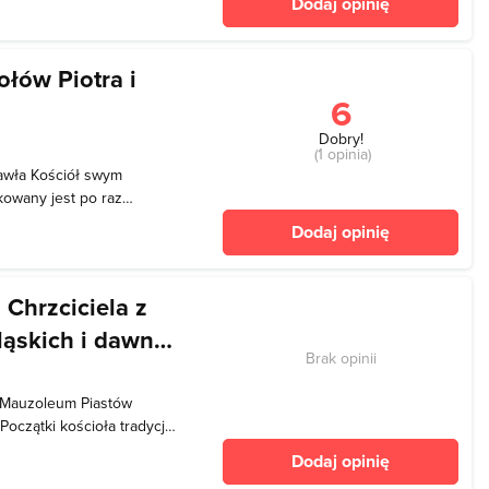
Dodaj opinię
m Niskim ze względu na
ołów Piotra i
6
Dobry!
(1 opinia)
Pawła Kościół swym
kowany jest po raz
 XIII wieku istniał już
Dodaj opinię
becny został wzniesiony w
k. 1341
 Chrzciciela z
ąskich i dawne
Brak opinii
z Mauzoleum Piastów
Początki kościoła tradycja
władcą Polski z połowy XI
Dodaj opinię
 zakonu OO. Franciszkanów.