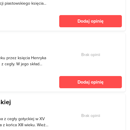
ji piastowskiego księcia
lfa. Jako uczelnia wyższa
kończonym 16 roku życia.
Dodaj opinię
Brak opinii
ieku przez księcia Henryka
z cegły. W jego skład
zy wieże, wał drewniano–
ompleks ten należało
Dodaj opinię
i
kiej
Brak opinii
a z cegły gotyckiej w XV
a z końca XIII wieku. Wieża