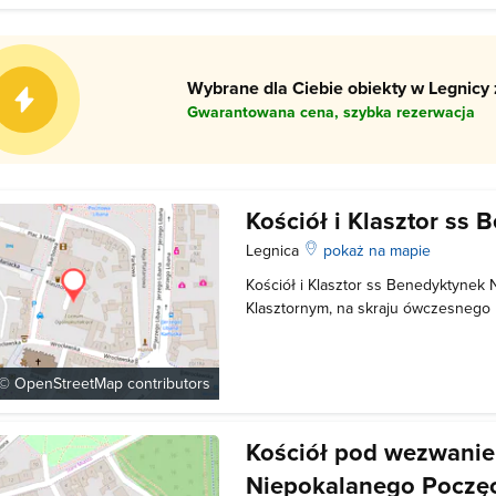
W 1294 r. rozpoczęto budowę mał
Wybrane dla Ciebie obiekty w Legnicy 
Gwarantowana cena, szybka rezerwacja
Kościół i Klasztor ss
Legnica
pokaż na mapie
Kościół i Klasztor ss Benedyktynek 
Klasztornym, na skraju ówczesnego m
Rogatka fundował klasztor Dominik
Św. Krzyża już w roku 1277. Zespół 
został odbudowany. W kościele zna
 ©
OpenStreetMap
contributors
Kościół pod wezwani
Niepokalanego Poczę