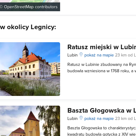
Franciszka Paara. Z tego czasu poch
 ©
OpenStreetMap
contributors
Fryderyka III (inicjatora przebudowy)
meklemburskiej. Po pożarach wieku
 w okolicy Legnicy:
Ratusz miejski w Lubi
Lubin
pokaż na mapie
23 km od 
Ratusz w Lubinie zbudowany na Ry
budowla wzniesiona w 1768 roku, a 
przebudowana. Gmach został wznies
z wydatnym ryzalitem w północnym n
Jest budowlą murowaną, dwukondyg
Baszta Głogowska w L
Lubin
pokaż na mapie
23 km od 
Baszta Głogowska to charakterystyc
kwadratu budowla gotycka z XIV wie