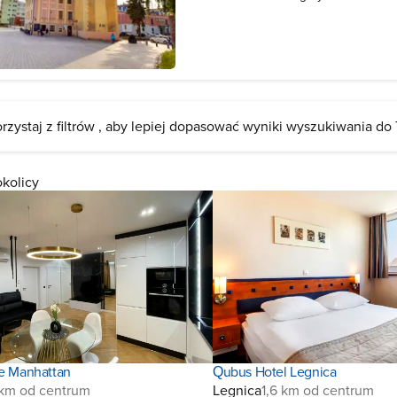
Lubinie. Niegdyś znajdowało się tu
miejskie. Po remoncie w 1957 roku ob
młodzieżowego PTTK. Dziś swoją si
rzystaj z filtrów , aby lepiej dopasować wyniki wyszukiwania do
okolicy
ne Manhattan
Qubus Hotel Legnica
 km od centrum
Legnica
1,6 km od centrum