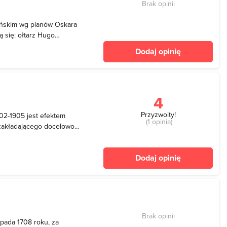
Brak opinii
ańskim wg planów Oskara
ą się: ołtarz Hugo
 Linnemann oraz rzeźba w
Dodaj opinię
skiej Buergera. Źródło:
4
Przyzwoity!
02-1905 jest efektem
(1 opinia)
, zakładającego docelowo
połu z dwoma dziedzińcami
ieżą. Budowa, zapewne z
Dodaj opinię
akoń
Brak opinii
opada 1708 roku, za