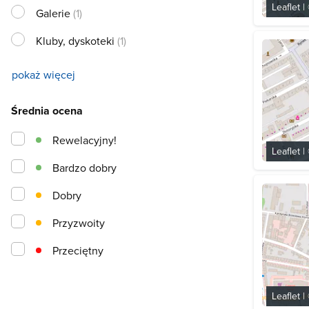
Leaflet
|
Galerie
(1)
Kluby, dyskoteki
(1)
pokaż więcej
Średnia ocena
Rewelacyjny!
Leaflet
|
Bardzo dobry
Dobry
Przyzwoity
Przeciętny
Leaflet
|