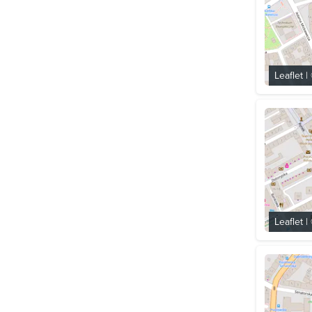
Leaflet
|
Leaflet
|