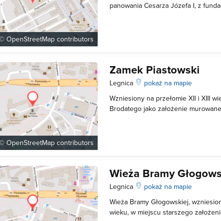
panowania Cesarza Józefa I, z fundac
Legnicko - Brzeskiego Jerzego Rudo
kształciła młodzież szlachecką po u
Grono studentów w znacznej części
 ©
OpenStreetMap
contributors
Zamek Piastowski
Legnica
pokaż na mapie
Wzniesiony na przełomie XII i XIII w
Brodatego jako założenie murowane 
wchodził pałac książęcy, kaplica, tr
ziemny i częściowo mur obronne. K
najpotężniejszych na ziemiach polsk
 ©
OpenStreetMap
contributors
Wieża Bramy Głogows
Legnica
pokaż na mapie
Wieża Bramy Głogowskiej, wzniesion
wieku, w miejscu starszego założeni