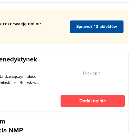
z rezerwacją online
Sprawdź 10 obiektów
 Benedyktynek
Brak opinii
Na dzisiejszym placu
iasta, ks. Bolesław
anów Dominikanów kościół
ten po pożarze w 1291 roku
Dodaj opinię
jdowa
em
cia NMP