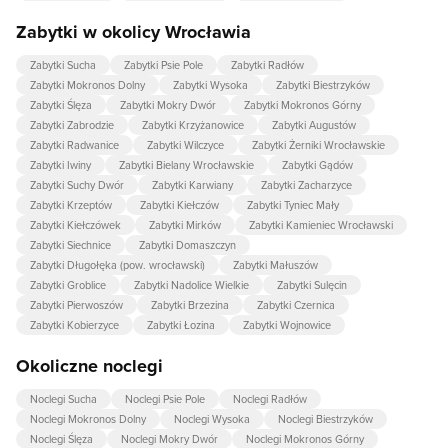
Zabytki w okolicy Wrocławia
Zabytki Sucha
Zabytki Psie Pole
Zabytki Radłów
Zabytki Mokronos Dolny
Zabytki Wysoka
Zabytki Biestrzyków
Zabytki Ślęza
Zabytki Mokry Dwór
Zabytki Mokronos Górny
Zabytki Zabrodzie
Zabytki Krzyżanowice
Zabytki Augustów
Zabytki Radwanice
Zabytki Wilczyce
Zabytki Żerniki Wrocławskie
Zabytki Iwiny
Zabytki Bielany Wrocławskie
Zabytki Gądów
Zabytki Suchy Dwór
Zabytki Karwiany
Zabytki Zacharzyce
Zabytki Krzeptów
Zabytki Kiełczów
Zabytki Tyniec Mały
Zabytki Kiełczówek
Zabytki Mirków
Zabytki Kamieniec Wrocławski
Zabytki Siechnice
Zabytki Domaszczyn
Zabytki Długołęka (pow. wrocławski)
Zabytki Małuszów
Zabytki Groblice
Zabytki Nadolice Wielkie
Zabytki Sulęcin
Zabytki Pierwoszów
Zabytki Brzezina
Zabytki Czernica
Zabytki Kobierzyce
Zabytki Łozina
Zabytki Wojnowice
Okoliczne noclegi
Noclegi Sucha
Noclegi Psie Pole
Noclegi Radłów
Noclegi Mokronos Dolny
Noclegi Wysoka
Noclegi Biestrzyków
Noclegi Ślęza
Noclegi Mokry Dwór
Noclegi Mokronos Górny