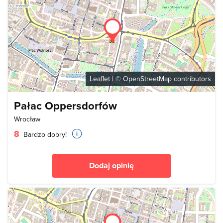
Leaflet
| ©
OpenStreetMap
contributors
Pałac Oppersdorfów
Wrocław
8
Bardzo dobry!
Dodaj opinię