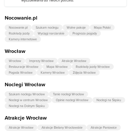
wyszukiwania do Twoich potrzeb.
Nocowanie.pl
Nocowanie.pl
Szukam noclegu
Wolne pokoje
Mapa Polski
Rozkłady jazdy
Wyciągi narciarskie
Prognoza pogody
Kamery internetowe
Wrocław
Wrocław
Imprezy Wrocław
Atrakcje Wrocław
Restauracje Wrocław
Mapa Wrocław
Rozkłady jazdy Wrocław
Pogoda Wrocław
Kamery Wrocław
Zdjęcia Wrocław
Noclegi Wrocław
Szukam noclegu Wrocław
Tanie noclegi Wrocław
Noclegi w centrum Wrocław
Opinie noclegi Wrocław
Noclegi na Śląsku
Noclegi na Dolnym Śląsku
Atrakcje Wrocław
Atrakcje Wrocław
Atrakcje Bielany Wrocławskie
Atrakcje Paniowice