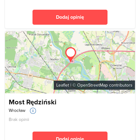
Dodaj opinię
Leaflet
| ©
OpenStreetMap
contributors
Most Rędziński
Wrocław
Brak opinii
Dodaj opinię