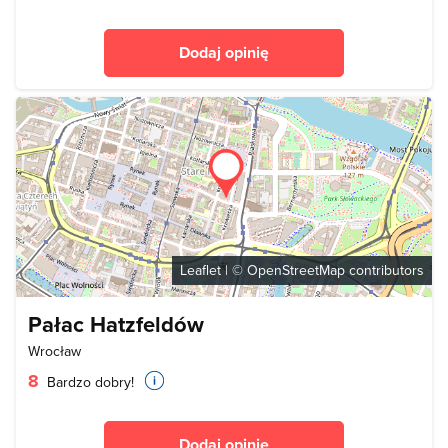
Dodaj opinię
Leaflet
| ©
OpenStreetMap
contributors
Pałac Hatzfeldów
Wrocław
8
Bardzo dobry!
Dodaj opinię