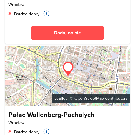
Wrocław
8
Bardzo dobry!
Dodaj opinię
Leaflet
| ©
OpenStreetMap
contributors
Pałac Wallenberg-Pachalych
Wrocław
8
Bardzo dobry!