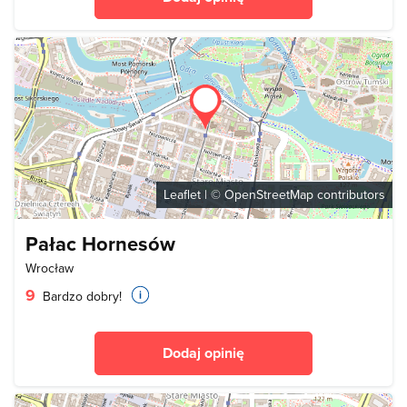
Leaflet
| ©
OpenStreetMap
contributors
Pałac Hornesów
Wrocław
9
Bardzo dobry!
Dodaj opinię