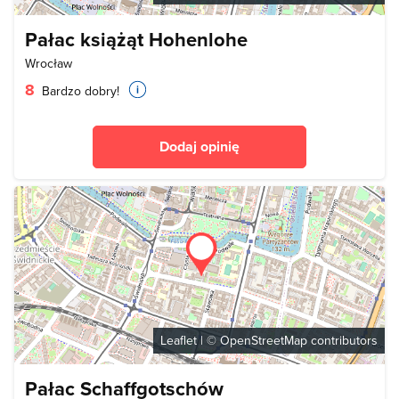
Pałac książąt Hohenlohe
Wrocław
8
Bardzo dobry!
Dodaj opinię
Leaflet
| ©
OpenStreetMap
contributors
Pałac Schaffgotschów