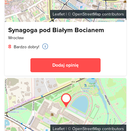
Leaflet
| ©
OpenStreetMap
contributors
Synagoga pod Białym Bocianem
Wrocław
8
Bardzo dobry!
Dodaj opinię
Leaflet
| ©
OpenStreetMap
contributors