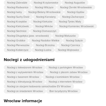
Noclegi Zabrodzie
Noclegi Krzyżanowice
Noclegi Augustów
Noclegi Radwanice
Noclegi Wilczyce
Noclegi Żerniki Wrocławskie
Noclegi Iwiny
Noclegi Bielany Wrocławskie
Noclegi Gądów
Noclegi Suchy Dwór
Noclegi Karwiany
Noclegi Zacharzyce
Noclegi Krzeptów
Noclegi Kiełczów
Noclegi Tyniec Mały
Noclegi Kiełczówek
Noclegi Mirków
Noclegi Kamieniec Wrocławski
Noclegi Siechnice
Noclegi Domaszczyn
Noclegi Długołęka (pow. wrocławski)
Noclegi Małuszów
Noclegi Groblice
Noclegi Nadolice Wielkie
Noclegi Sulęcin
Noclegi Pierwoszów
Noclegi Brzezina
Noclegi Czernica
Noclegi Kobierzyce
Noclegi Łozina
Noclegi Wojnowice
Noclegi z udogodnieniami
Noclegi z telewizorem Wrocław
Noclegi z parkingiem Wrocław
Noclegi z wyżywieniem Wrocław
Noclegi z placem zabaw Wrocław
Noclegi z basenem Wrocław
Noclegi z kominkiem Wrocław
Noclegi z klimatyzacją Wrocław
Noclegi z internetem Wrocław
Noclegi ze stacjami ładowania samochodów EV Wrocław
Noclegi ze śniadaniem Wrocław
Bon turystyczny Wrocław
Wrocław informacje