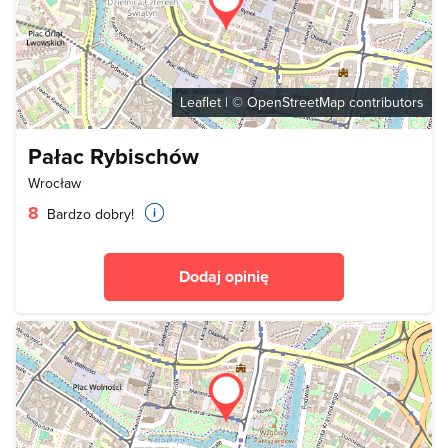
Leaflet
| ©
OpenStreetMap
contributors
Pałac Rybischów
Wrocław
8
Bardzo dobry!
Dodaj opinię