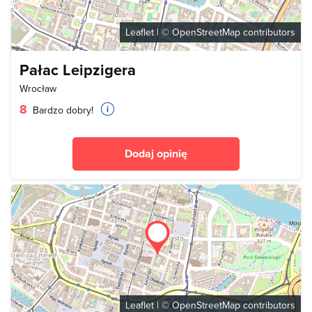
Leaflet
| ©
OpenStreetMap
contributors
Pałac Leipzigera
Wrocław
8
Bardzo dobry!
Dodaj opinię
Leaflet
| ©
OpenStreetMap
contributors