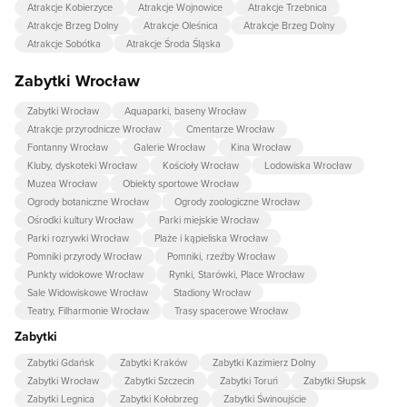
Atrakcje Kobierzyce
Atrakcje Wojnowice
Atrakcje Trzebnica
Atrakcje Brzeg Dolny
Atrakcje Oleśnica
Atrakcje Brzeg Dolny
Atrakcje Sobótka
Atrakcje Środa Śląska
Zabytki Wrocław
Zabytki Wrocław
Aquaparki, baseny Wrocław
Atrakcje przyrodnicze Wrocław
Cmentarze Wrocław
Fontanny Wrocław
Galerie Wrocław
Kina Wrocław
Kluby, dyskoteki Wrocław
Kościoły Wrocław
Lodowiska Wrocław
Muzea Wrocław
Obiekty sportowe Wrocław
Ogrody botaniczne Wrocław
Ogrody zoologiczne Wrocław
Ośrodki kultury Wrocław
Parki miejskie Wrocław
Parki rozrywki Wrocław
Plaże i kąpieliska Wrocław
Pomniki przyrody Wrocław
Pomniki, rzeźby Wrocław
Punkty widokowe Wrocław
Rynki, Starówki, Place Wrocław
Sale Widowiskowe Wrocław
Stadiony Wrocław
Teatry, Filharmonie Wrocław
Trasy spacerowe Wrocław
Zabytki
Zabytki Gdańsk
Zabytki Kraków
Zabytki Kazimierz Dolny
Zabytki Wrocław
Zabytki Szczecin
Zabytki Toruń
Zabytki Słupsk
Zabytki Legnica
Zabytki Kołobrzeg
Zabytki Świnoujście