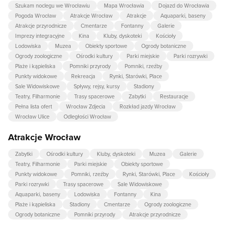
Szukam noclegu we Wrocławiu
Mapa Wrocławia
Dojazd do Wrocławia
Pogoda Wrocław
Atrakcje Wrocław
Atrakcje
Aquaparki, baseny
Atrakcje przyrodnicze
Cmentarze
Fontanny
Galerie
Imprezy integracyjne
Kina
Kluby, dyskoteki
Kościoły
Lodowiska
Muzea
Obiekty sportowe
Ogrody botaniczne
Ogrody zoologiczne
Ośrodki kultury
Parki miejskie
Parki rozrywki
Plaże i kąpieliska
Pomniki przyrody
Pomniki, rzeźby
Punkty widokowe
Rekreacja
Rynki, Starówki, Place
Sale Widowiskowe
Spływy, rejsy, kursy
Stadiony
Teatry, Filharmonie
Trasy spacerowe
Zabytki
Restauracje
Pełna lista ofert
Wrocław Zdjecia
Rozkład jazdy Wrocław
Wrocław Ulice
Odległości Wrocław
Atrakcje Wrocław
Zabytki
Ośrodki kultury
Kluby, dyskoteki
Muzea
Galerie
Teatry, Filharmonie
Parki miejskie
Obiekty sportowe
Punkty widokowe
Pomniki, rzeźby
Rynki, Starówki, Place
Kościoły
Parki rozrywki
Trasy spacerowe
Sale Widowiskowe
Aquaparki, baseny
Lodowiska
Fontanny
Kina
Plaże i kąpieliska
Stadiony
Cmentarze
Ogrody zoologiczne
Ogrody botaniczne
Pomniki przyrody
Atrakcje przyrodnicze