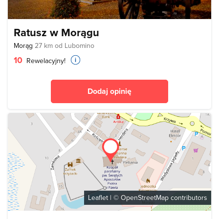
Ratusz w Morągu
Morąg
27 km od Lubomino
10
Rewelacyjny!
Dodaj opinię
Leaflet
| ©
OpenStreetMap
contributors