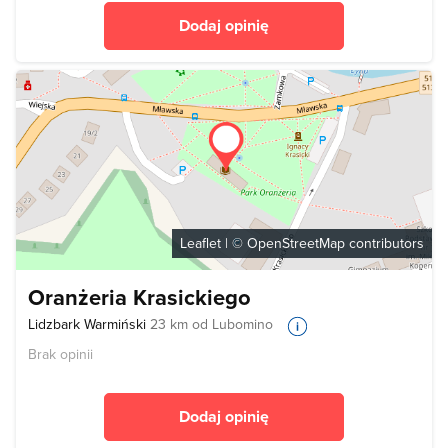
Dodaj opinię
Leaflet
| ©
OpenStreetMap
contributors
Oranżeria Krasickiego
Lidzbark Warmiński
23 km od Lubomino
Brak opinii
Dodaj opinię