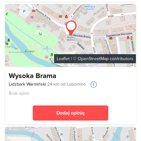
Leaflet
| ©
OpenStreetMap
contributors
Wysoka Brama
Lidzbark Warmiński
24 km od Lubomino
Brak opinii
Dodaj opinię