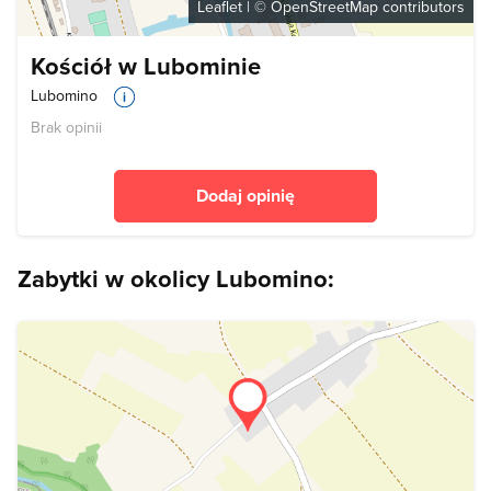
Leaflet
| ©
OpenStreetMap
contributors
Kościół w Lubominie
Lubomino
Brak opinii
Dodaj opinię
Zabytki w okolicy Lubomino: