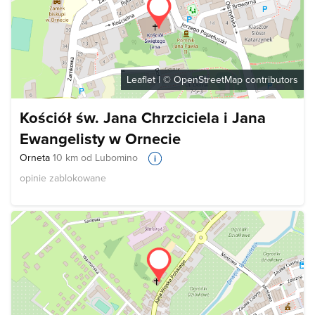
Leaflet
| ©
OpenStreetMap
contributors
Kościół św. Jana Chrzciciela i Jana
Ewangelisty w Ornecie
Orneta
10 km od Lubomino
opinie zablokowane