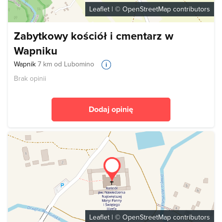
Leaflet
| ©
OpenStreetMap
contributors
Zabytkowy kościół i cmentarz w
Wapniku
Wapnik
7 km od Lubomino
Brak opinii
Dodaj opinię
Leaflet
| ©
OpenStreetMap
contributors