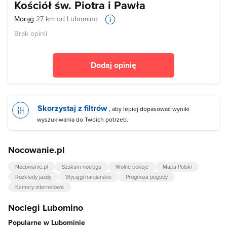
Kościół św. Piotra i Pawła
Morąg
27 km od Lubomino
Brak opinii
Dodaj opinię
Skorzystaj z filtrów
, aby lepiej dopasować wyniki
wyszukiwania do Twoich potrzeb.
Nocowanie.pl
Nocowanie.pl
Szukam noclegu
Wolne pokoje
Mapa Polski
Rozkłady jazdy
Wyciągi narciarskie
Prognoza pogody
Kamery internetowe
Noclegi Lubomino
Popularne w Lubominie