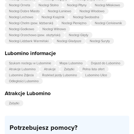
Noclegi Orneta
Noclegi Stolno
Noclegi Pityny
Noclegi Miłakowo
Noclegi Dobre Miasto
Noclegi Łaniewo
Noclegi Włodowo
Noclegi Lechowo
Noclegi Książnik
Noclegi Swobodna
Noclegi Chełm (pow. lidzbarski)
Noclegi Pieniężno
Noclegi Cerkiewnik
Noclegi Godkowo
Noclegi Wilnowo
Noclegi Orzechowo (pow. olsztyński)
Noclegi Ględy
Noclegi Lidzbark Warmiński
Noclegi Gładysze
Noclegi Suryty
Lubomino informacje
Szukam noclegu w Lubominie
Mapa Lubomino
Dojazd do Lubomino
Atrakcje Lubomino
Atrakcje
Zabytki
Pełna lista ofert
Lubomino Zdjecia
Rozkład jazdy Lubomino
Lubomino Ulice
Odległości Lubomino
Atrakcje Lubomino
Zabytki
Potrzebujesz pomocy?