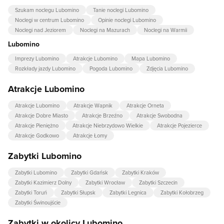
Szukam noclegu Lubomino
Tanie noclegi Lubomino
Noclegi w centrum Lubomino
Opinie noclegi Lubomino
Noclegi nad Jeziorem
Noclegi na Mazurach
Noclegi na Warmii
Lubomino
Imprezy Lubomino
Atrakcje Lubomino
Mapa Lubomino
Rozkłady jazdy Lubomino
Pogoda Lubomino
Zdjęcia Lubomino
Atrakcje Lubomino
Atrakcje Lubomino
Atrakcje Wapnik
Atrakcje Orneta
Atrakcje Dobre Miasto
Atrakcje Brzeźno
Atrakcje Swobodna
Atrakcje Pieniężno
Atrakcje Niebrzydowo Wielkie
Atrakcje Pojezierce
Atrakcje Godkowo
Atrakcje Łomy
Zabytki Lubomino
Zabytki Lubomino
Zabytki Gdańsk
Zabytki Kraków
Zabytki Kazimierz Dolny
Zabytki Wrocław
Zabytki Szczecin
Zabytki Toruń
Zabytki Słupsk
Zabytki Legnica
Zabytki Kołobrzeg
Zabytki Świnoujście
Zabytki w okolicy Lubomino