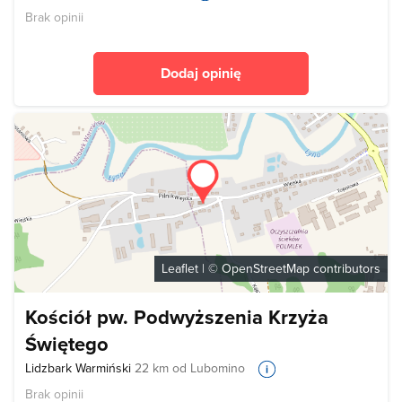
Brak opinii
Dodaj opinię
Leaflet
| ©
OpenStreetMap
contributors
Kościół pw. Podwyższenia Krzyża
Świętego
Lidzbark Warmiński
22 km od Lubomino
Brak opinii