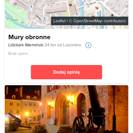
Leaflet
| ©
OpenStreetMap
contributors
Mury obronne
Lidzbark Warmiński
24 km od Lubomino
Brak opinii
Dodaj opinię