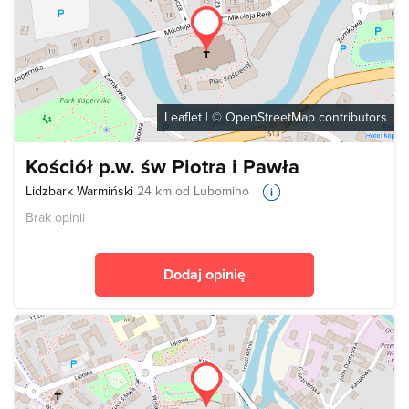
Leaflet
| ©
OpenStreetMap
contributors
Kościół p.w. św Piotra i Pawła
Lidzbark Warmiński
24 km od Lubomino
Brak opinii
Dodaj opinię