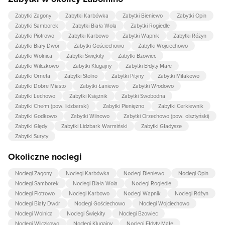
Zabytki Zagony
Zabytki Karbówka
Zabytki Bieniewo
Zabytki Opin
Zabytki Samborek
Zabytki Biała Wola
Zabytki Rogiedle
Zabytki Piotrowo
Zabytki Karbowo
Zabytki Wapnik
Zabytki Różyn
Zabytki Biały Dwór
Zabytki Gościechowo
Zabytki Wojciechowo
Zabytki Wolnica
Zabytki Świękity
Zabytki Bzowiec
Zabytki Wilczkowo
Zabytki Klugajny
Zabytki Ełdyty Małe
Zabytki Orneta
Zabytki Stolno
Zabytki Pityny
Zabytki Miłakowo
Zabytki Dobre Miasto
Zabytki Łaniewo
Zabytki Włodowo
Zabytki Lechowo
Zabytki Książnik
Zabytki Swobodna
Zabytki Chełm (pow. lidzbarski)
Zabytki Pieniężno
Zabytki Cerkiewnik
Zabytki Godkowo
Zabytki Wilnowo
Zabytki Orzechowo (pow. olsztyński)
Zabytki Ględy
Zabytki Lidzbark Warmiński
Zabytki Gładysze
Zabytki Suryty
Okoliczne noclegi
Noclegi Zagony
Noclegi Karbówka
Noclegi Bieniewo
Noclegi Opin
Noclegi Samborek
Noclegi Biała Wola
Noclegi Rogiedle
Noclegi Piotrowo
Noclegi Karbowo
Noclegi Wapnik
Noclegi Różyn
Noclegi Biały Dwór
Noclegi Gościechowo
Noclegi Wojciechowo
Noclegi Wolnica
Noclegi Świękity
Noclegi Bzowiec
Noclegi Wilczkowo
Noclegi Klugajny
Noclegi Ełdyty Małe