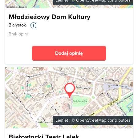
Leaflet
| ©
OpenStreetMap
contributors
Młodzieżowy Dom Kultury
Białystok
Brak opinii
Dodaj opinię
Leaflet
| ©
OpenStreetMap
contributors
Białostocki Teatr Lalek