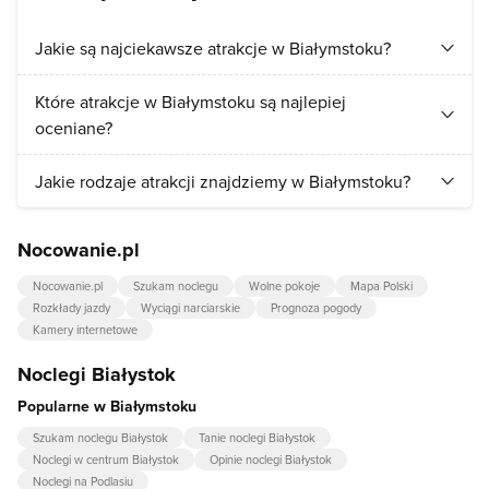
Jakie są najciekawsze atrakcje w Białymstoku?
Turyści najchętniej odwiedzają:
Pałac Branickich
,
Rynek
Które atrakcje w Białymstoku są najlepiej
Kościuszki
.
oceniane?
Najlepiej ocenianymi atrakcjami w Białymstoku są:
Pałac
Jakie rodzaje atrakcji znajdziemy w Białymstoku?
Branickich
,
Rynek Kościuszki
.
W Białymstoku przede wszystkim znajdziemy atrakcje z
Nocowanie.pl
kategorii:
ośrodki kultury
,
kluby, dyskoteki
.
Nocowanie.pl
Szukam noclegu
Wolne pokoje
Mapa Polski
Rozkłady jazdy
Wyciągi narciarskie
Prognoza pogody
Kamery internetowe
Noclegi Białystok
Popularne w Białymstoku
Szukam noclegu Białystok
Tanie noclegi Białystok
Noclegi w centrum Białystok
Opinie noclegi Białystok
Noclegi na Podlasiu