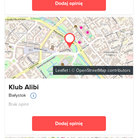
Dodaj opinię
Leaflet
| ©
OpenStreetMap
contributors
Klub Alibi
Białystok
Brak opinii
Dodaj opinię