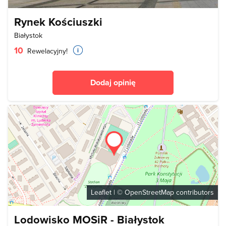
Rynek Kościuszki
Białystok
10
Rewelacyjny!
Dodaj opinię
Leaflet
| ©
OpenStreetMap
contributors
Lodowisko MOSiR - Białystok