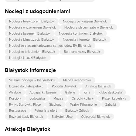
Noclegi z udogodnieniami
Noclegi z telewizorem Białystok
Noclegi z parkingiem Białystok
Noclegi z wyżywieniem Białystok
Noclegi z placem zabaw Białystok
Noclegi z basenem Białystok
Noclegi z kominkiem Białystok
Noclegi z klimatyzacją Białystok
Noclegi z internetem Białystok
Noclegi ze stacjami ładowania samochodów EV Białystok
Noclegi ze śniadaniem Białystok
Bon turystyczny Białystok
Noclegi z jacuzzi Białystok
Białystok informacje
Szukam noclegu w Białymstoku
Mapa Białegostoku
Dojazd do Białegostoku
Pogoda Białystok
Atrakcje Białystok
Atrakcje
Aquaparki, baseny
Galerie
Kina
Kluby, dyskoteki
Kościoły
Lodowiska
Muzea
Ośrodki kultury
Plaże i kąpieliska
Rynki, Starówki, Place
Stadiony
Teatry, Filharmonie
Zabytki
Restauracje
Pełna lista ofert
Białystok Zdjecia
Rozkład jazdy Białystok
Białystok Ulice
Odległości Białystok
Atrakcje Białystok