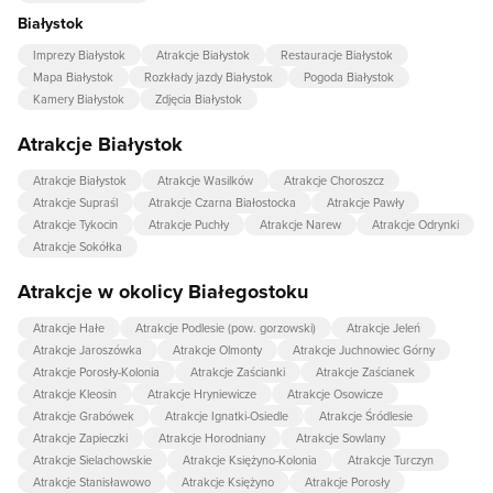
Białystok
Imprezy Białystok
Atrakcje Białystok
Restauracje Białystok
Mapa Białystok
Rozkłady jazdy Białystok
Pogoda Białystok
Kamery Białystok
Zdjęcia Białystok
Atrakcje Białystok
Atrakcje Białystok
Atrakcje Wasilków
Atrakcje Choroszcz
Atrakcje Supraśl
Atrakcje Czarna Białostocka
Atrakcje Pawły
Atrakcje Tykocin
Atrakcje Puchły
Atrakcje Narew
Atrakcje Odrynki
Atrakcje Sokółka
Atrakcje w okolicy Białegostoku
Atrakcje Hałe
Atrakcje Podlesie (pow. gorzowski)
Atrakcje Jeleń
Atrakcje Jaroszówka
Atrakcje Olmonty
Atrakcje Juchnowiec Górny
Atrakcje Porosły-Kolonia
Atrakcje Zaścianki
Atrakcje Zaścianek
Atrakcje Kleosin
Atrakcje Hryniewicze
Atrakcje Osowicze
Atrakcje Grabówek
Atrakcje Ignatki-Osiedle
Atrakcje Śródlesie
Atrakcje Zapieczki
Atrakcje Horodniany
Atrakcje Sowlany
Atrakcje Sielachowskie
Atrakcje Księżyno-Kolonia
Atrakcje Turczyn
Atrakcje Stanisławowo
Atrakcje Księżyno
Atrakcje Porosły