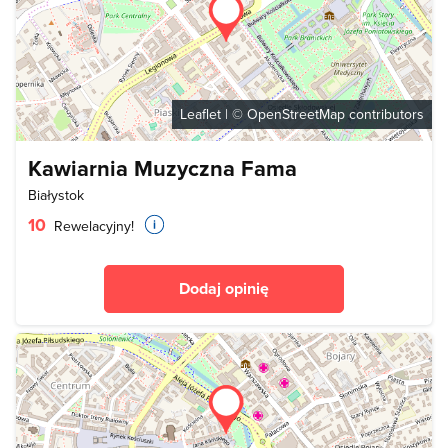
Leaflet
| ©
OpenStreetMap
contributors
Kawiarnia Muzyczna Fama
Białystok
10
Rewelacyjny!
Dodaj opinię