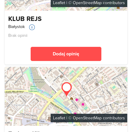
Leaflet
| ©
OpenStreetMap
contributors
KLUB REJS
Białystok
Brak opinii
Dodaj opinię
Leaflet
| ©
OpenStreetMap
contributors