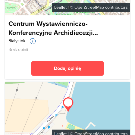
Leaflet
| ©
OpenStreetMap
contributors
Centrum Wystawienniczo-
Konferencyjne Archidiecezji
Białostockiej
Białystok
Brak opinii
Dodaj opinię
Leaflet
| ©
OpenStreetMap
contributors