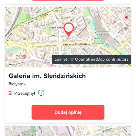
Leaflet
| ©
OpenStreetMap
contributors
Galeria im. Sleńdzińskich
Białystok
2
Przeciętny!
Dodaj opinię