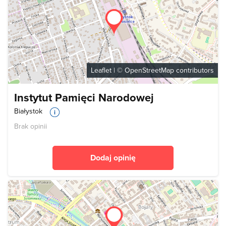
Leaflet
| ©
OpenStreetMap
contributors
Instytut Pamięci Narodowej
Białystok
Brak opinii
Dodaj opinię