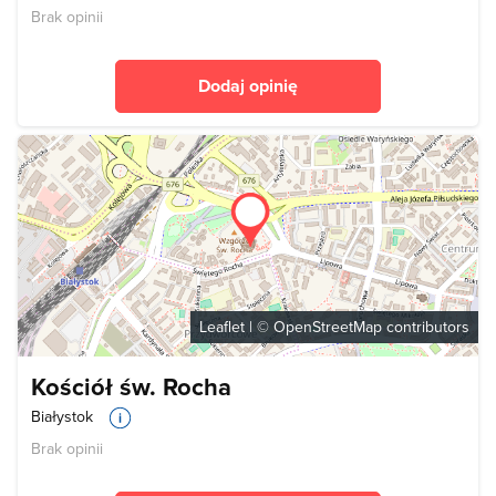
Brak opinii
Dodaj opinię
Leaflet
| ©
OpenStreetMap
contributors
Kościół św. Rocha
Białystok
Brak opinii