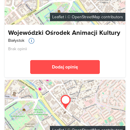
Leaflet
| ©
OpenStreetMap
contributors
Wojewódzki Ośrodek Animacji Kultury
Białystok
Brak opinii
Dodaj opinię