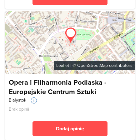
Leaflet
| ©
OpenStreetMap
contributors
Opera i Filharmonia Podlaska -
Europejskie Centrum Sztuki
Białystok
Brak opinii
Dodaj opinię