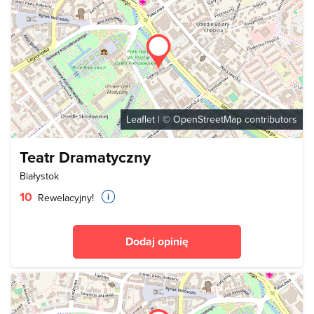
Leaflet
| ©
OpenStreetMap
contributors
Teatr Dramatyczny
Białystok
10
Rewelacyjny!
Dodaj opinię