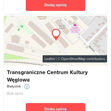
Dodaj opinię
Leaflet
| ©
OpenStreetMap
contributors
Transgraniczne Centrum Kultury
Węglowa
Białystok
Brak opinii
Dodaj opinię