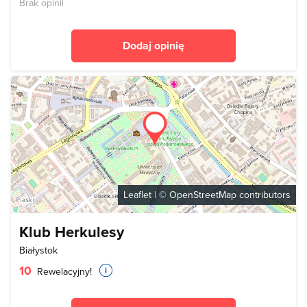
Brak opinii
Dodaj opinię
Leaflet
| ©
OpenStreetMap
contributors
Klub Herkulesy
Białystok
10
Rewelacyjny!