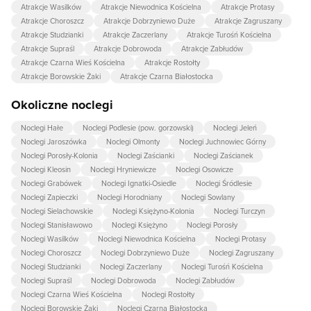
Atrakcje Wasilków
Atrakcje Niewodnica Kościelna
Atrakcje Protasy
Atrakcje Choroszcz
Atrakcje Dobrzyniewo Duże
Atrakcje Zagruszany
Atrakcje Studzianki
Atrakcje Zaczerlany
Atrakcje Turośń Kościelna
Atrakcje Supraśl
Atrakcje Dobrowoda
Atrakcje Zabłudów
Atrakcje Czarna Wieś Kościelna
Atrakcje Rostołty
Atrakcje Borowskie Żaki
Atrakcje Czarna Białostocka
Okoliczne noclegi
Noclegi Hałe
Noclegi Podlesie (pow. gorzowski)
Noclegi Jeleń
Noclegi Jaroszówka
Noclegi Olmonty
Noclegi Juchnowiec Górny
Noclegi Porosły-Kolonia
Noclegi Zaścianki
Noclegi Zaścianek
Noclegi Kleosin
Noclegi Hryniewicze
Noclegi Osowicze
Noclegi Grabówek
Noclegi Ignatki-Osiedle
Noclegi Śródlesie
Noclegi Zapieczki
Noclegi Horodniany
Noclegi Sowlany
Noclegi Sielachowskie
Noclegi Księżyno-Kolonia
Noclegi Turczyn
Noclegi Stanisławowo
Noclegi Księżyno
Noclegi Porosły
Noclegi Wasilków
Noclegi Niewodnica Kościelna
Noclegi Protasy
Noclegi Choroszcz
Noclegi Dobrzyniewo Duże
Noclegi Zagruszany
Noclegi Studzianki
Noclegi Zaczerlany
Noclegi Turośń Kościelna
Noclegi Supraśl
Noclegi Dobrowoda
Noclegi Zabłudów
Noclegi Czarna Wieś Kościelna
Noclegi Rostołty
Noclegi Borowskie Żaki
Noclegi Czarna Białostocka