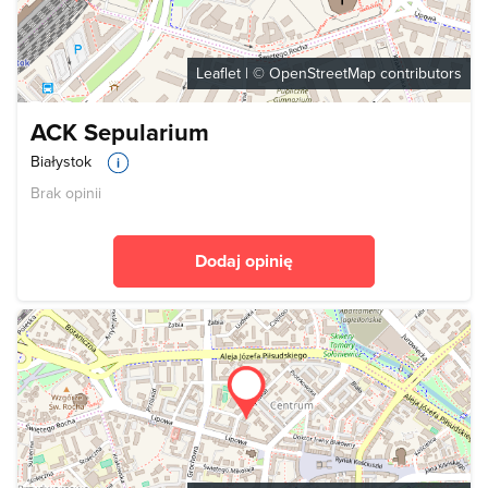
Leaflet
| ©
OpenStreetMap
contributors
ACK Sepularium
Białystok
Brak opinii
Dodaj opinię