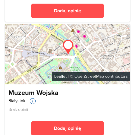
Dodaj opinię
Leaflet
| ©
OpenStreetMap
contributors
Muzeum Wojska
Białystok
Brak opinii
Dodaj opinię