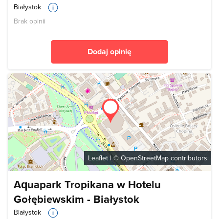
Białystok
Brak opinii
Dodaj opinię
Leaflet
| ©
OpenStreetMap
contributors
Aquapark Tropikana w Hotelu
Gołębiewskim - Białystok
Białystok