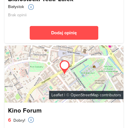
Białystok
Brak opinii
Dodaj opinię
Leaflet
| ©
OpenStreetMap
contributors
Kino Forum
6
Dobry!