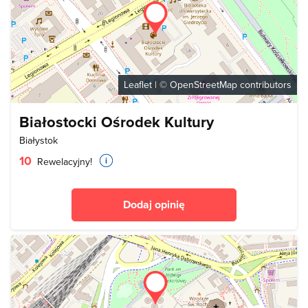
Leaflet
| ©
OpenStreetMap
contributors
Białostocki Ośrodek Kultury
Białystok
10
Rewelacyjny!
Dodaj opinię