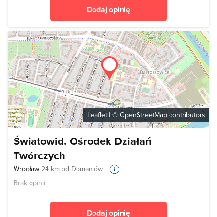
Dodaj opinię
Leaflet
| ©
OpenStreetMap
contributors
Światowid. Ośrodek Działań
Twórczych
Wrocław
24 km od Domaniów
Brak opinii
Dodaj opinię