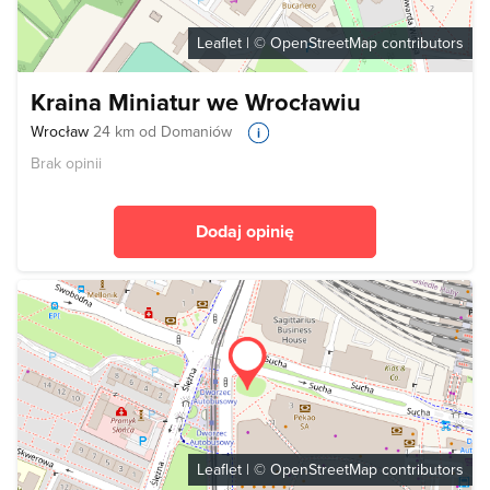
Leaflet
| ©
OpenStreetMap
contributors
Kraina Miniatur we Wrocławiu
Wrocław
24 km od Domaniów
Brak opinii
Dodaj opinię
Leaflet
| ©
OpenStreetMap
contributors