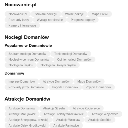
Nocowanie.pl
Nocowanie.pl
Szukam noclegu
Wolne pokoje
Mapa Polski
Rozkłady jazdy
Wyciągi narciarskie
Prognoza pogody
Kamery internetowe
Noclegi Domaniów
Popularne w Domaniowie
Szukam noclegu Domaniów
Tanie noclegi Domaniów
Noclegi w centrum Domaniów
Opinie noclegi Domaniów
Noclegi na Śląsku
Noclegi na Dolnym Śląsku
Domaniów
Imprezy Domaniów
Atrakcje Domaniów
Mapa Domaniów
Rozkłady jazdy Domaniów
Pogoda Domaniów
Zdjęcia Domaniów
Atrakcje Domaniów
Atrakcje Domaniów
Atrakcje Strzelin
Atrakcje Kobierzyce
Atrakcje Małujowice
Atrakcje Bielany Wrocławskie
Atrakcje Wojnowice
Atrakcje Brzeg (pow. brzeski)
Atrakcje Wrocław
Atrakcje Sobótka
Atrakcje Osiek Grodkowski
Atrakcje Paniowice