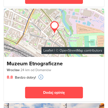
Leaflet
| ©
OpenStreetMap
contributors
Muzeum Etnograficzne
Wrocław
24 km od Domaniów
8.8
Bardzo dobry!
Dodaj opinię