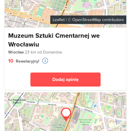
Leaflet
| ©
OpenStreetMap
contributors
Muzeum Sztuki Cmentarnej we
Wrocławiu
Wrocław
23 km od Domaniów
10
Rewelacyjny!
Dodaj opinię