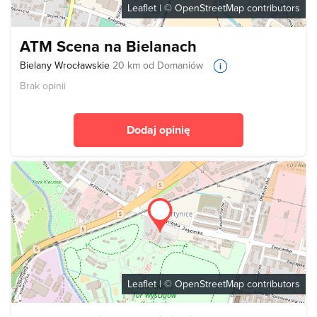
Leaflet
| ©
OpenStreetMap
contributors
ATM Scena na Bielanach
Bielany Wrocławskie
20 km od Domaniów
Brak opinii
Dodaj opinię
Leaflet
| ©
OpenStreetMap
contributors