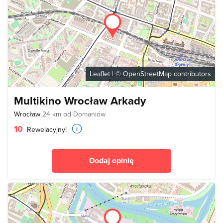
Leaflet
| ©
OpenStreetMap
contributors
Multikino Wrocław Arkady
Wrocław
24 km od Domaniów
10
Rewelacyjny!
Dodaj opinię