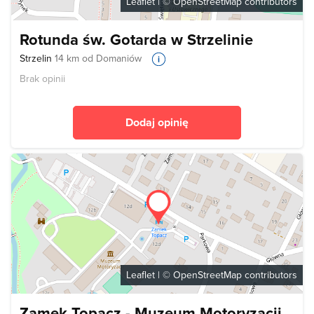
Leaflet
| ©
OpenStreetMap
contributors
Rotunda św. Gotarda w Strzelinie
Strzelin
14 km od Domaniów
Brak opinii
Dodaj opinię
Leaflet
| ©
OpenStreetMap
contributors
Zamek Topacz - Muzeum Motoryzacji