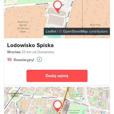
Leaflet
| ©
OpenStreetMap
contributors
Lodowisko Spiska
Wrocław
23 km od Domaniów
10
Rewelacyjny!
Dodaj opinię