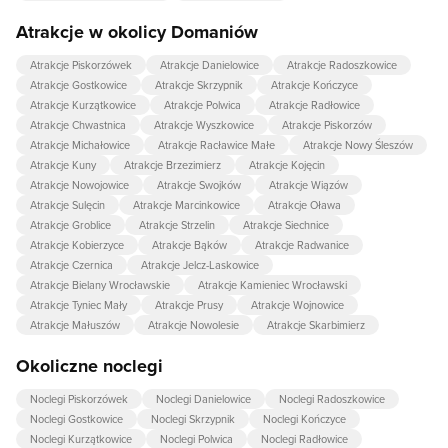
Atrakcje w okolicy Domaniów
Atrakcje Piskorzówek
Atrakcje Danielowice
Atrakcje Radoszkowice
Atrakcje Gostkowice
Atrakcje Skrzypnik
Atrakcje Kończyce
Atrakcje Kurzątkowice
Atrakcje Polwica
Atrakcje Radłowice
Atrakcje Chwastnica
Atrakcje Wyszkowice
Atrakcje Piskorzów
Atrakcje Michałowice
Atrakcje Racławice Małe
Atrakcje Nowy Śleszów
Atrakcje Kuny
Atrakcje Brzezimierz
Atrakcje Kojęcin
Atrakcje Nowojowice
Atrakcje Swojków
Atrakcje Wiązów
Atrakcje Sulęcin
Atrakcje Marcinkowice
Atrakcje Oława
Atrakcje Groblice
Atrakcje Strzelin
Atrakcje Siechnice
Atrakcje Kobierzyce
Atrakcje Bąków
Atrakcje Radwanice
Atrakcje Czernica
Atrakcje Jelcz-Laskowice
Atrakcje Bielany Wrocławskie
Atrakcje Kamieniec Wrocławski
Atrakcje Tyniec Mały
Atrakcje Prusy
Atrakcje Wojnowice
Atrakcje Małuszów
Atrakcje Nowolesie
Atrakcje Skarbimierz
Okoliczne noclegi
Noclegi Piskorzówek
Noclegi Danielowice
Noclegi Radoszkowice
Noclegi Gostkowice
Noclegi Skrzypnik
Noclegi Kończyce
Noclegi Kurzątkowice
Noclegi Polwica
Noclegi Radłowice