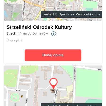
Leaflet
| ©
OpenStreetMap
contributors
Strzeliński Ośrodek Kultury
Strzelin
14 km od Domaniów
Brak opinii
Dodaj opinię