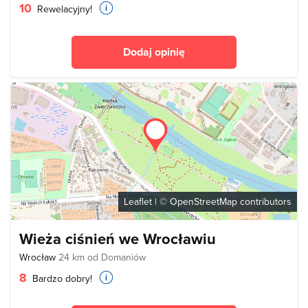
10
Rewelacyjny!
Dodaj opinię
Leaflet
| ©
OpenStreetMap
contributors
Wieża ciśnień we Wrocławiu
Wrocław
24 km od Domaniów
8
Bardzo dobry!