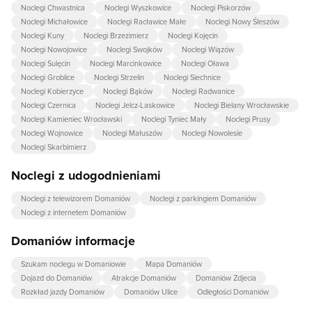
Noclegi Chwastnica
Noclegi Wyszkowice
Noclegi Piskorzów
Noclegi Michałowice
Noclegi Racławice Małe
Noclegi Nowy Śleszów
Noclegi Kuny
Noclegi Brzezimierz
Noclegi Kojęcin
Noclegi Nowojowice
Noclegi Swojków
Noclegi Wiązów
Noclegi Sulęcin
Noclegi Marcinkowice
Noclegi Oława
Noclegi Groblice
Noclegi Strzelin
Noclegi Siechnice
Noclegi Kobierzyce
Noclegi Bąków
Noclegi Radwanice
Noclegi Czernica
Noclegi Jelcz-Laskowice
Noclegi Bielany Wrocławskie
Noclegi Kamieniec Wrocławski
Noclegi Tyniec Mały
Noclegi Prusy
Noclegi Wojnowice
Noclegi Małuszów
Noclegi Nowolesie
Noclegi Skarbimierz
Noclegi z udogodnieniami
Noclegi z telewizorem Domaniów
Noclegi z parkingiem Domaniów
Noclegi z internetem Domaniów
Domaniów informacje
Szukam noclegu w Domaniowie
Mapa Domaniów
Dojazd do Domaniów
Atrakcje Domaniów
Domaniów Zdjecia
Rozkład jazdy Domaniów
Domaniów Ulice
Odległości Domaniów