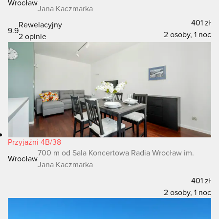
Wrocław
Jana Kaczmarka
401 zł
Rewelacyjny
9.9
2 osoby, 1 noc
2 opinie
Przyjaźni 4B/38
700 m od Sala Koncertowa Radia Wrocław im.
Wrocław
Jana Kaczmarka
401 zł
2 osoby, 1 noc