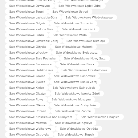
Sale Widowiskowe Dźwirzyno
Sale Widowiskowe Lądek-Zdrój
Sale Widowiskowe Toruń
Sale Widowiskowe Ustroń
Sale Widowiskowe Jastrzębia Góra
Sale Widowiskowe Władysławowo
Sale Widowiskowe Gdynia
Sale Widowiskowe Szczecin
Sale Widowiskowe Zielona Góra
Sale Widowiskowe Łódź
Sale Widowiskowe Lublin
Sale Widowiskowe Wisła
Sale Widowiskowe Jastrzębie Zdrój
Sale Widowiskowe Mikołajki
Sale Widowiskowe Giżycko
Sale Widowiskowe Malbork
Sale Widowiskowe Wrocław
Sale Widowiskowe Bydgoszcz
Sale Widowiskowe Biała Podlaska
Sale Widowiskowe Nowy Sącz
Sale Widowiskowe Szczawnica
Sale Widowiskowe Płock
Sale Widowiskowe Bielsko-Biała
Sale Widowiskowe Częstochowa
Sale Widowiskowe Gliwice
Sale Widowiskowe Sosnowiec
Sale Widowiskowe Żywiec
Sale Widowiskowe Busko-Zdrój
Sale Widowiskowe Kielce
Sale Widowiskowe Świnoujście
Sale Widowiskowe Olsztyn
Sale Widowiskowe Iwonicz Zdrój
Sale Widowiskowe Rowy
Sale Widowiskowe Muszyna
Sale Widowiskowe Olkusz
Sale Widowiskowe Andrychów
Sale Widowiskowe Poznań
Sale Widowiskowe Zabrze
Sale Widowiskowe Krościenko nad Dunajcem
Sale Widowiskowe Chojnice
Sale Widowiskowe Milówka
Sale Widowiskowe Kętrzyn
Sale Widowiskowe Wejherowo
Sale Widowiskowe Ostróda
Sale Widowiskowe Ostrołęka
Sale Widowiskowe Słupsk