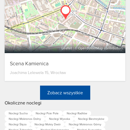
Leaflet
| ©
OpenStreetMap
contributors
Scena Kamienica
Joachima Lelewela 15, Wrocław
Zobacz wszystkie
Okoliczne noclegi
Noclegi Sucha
Noclegi Psie Pole
Noclegi Radłów
Noclegi Mokronos Dolny
Noclegi Wysoka
Noclegi Biestrzyków
Noclegi Ślęza
Noclegi Mokry Dwór
Noclegi Mokronos Górny
Noclegi Zabrodzie
Noclegi Krzyżanowice
Noclegi Augustów