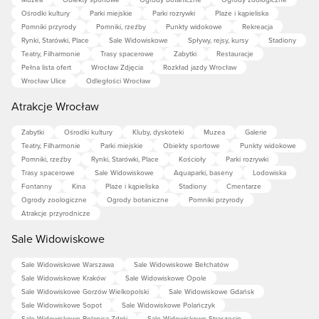
Ośrodki kultury
Parki miejskie
Parki rozrywki
Plaże i kąpieliska
Pomniki przyrody
Pomniki, rzeźby
Punkty widokowe
Rekreacja
Rynki, Starówki, Place
Sale Widowiskowe
Spływy, rejsy, kursy
Stadiony
Teatry, Filharmonie
Trasy spacerowe
Zabytki
Restauracje
Pełna lista ofert
Wrocław Zdjęcia
Rozkład jazdy Wrocław
Wrocław Ulice
Odległości Wrocław
Atrakcje Wrocław
Zabytki
Ośrodki kultury
Kluby, dyskoteki
Muzea
Galerie
Teatry, Filharmonie
Parki miejskie
Obiekty sportowe
Punkty widokowe
Pomniki, rzeźby
Rynki, Starówki, Place
Kościoły
Parki rozrywki
Trasy spacerowe
Sale Widowiskowe
Aquaparki, baseny
Lodowiska
Fontanny
Kina
Plaże i kąpieliska
Stadiony
Cmentarze
Ogrody zoologiczne
Ogrody botaniczne
Pomniki przyrody
Atrakcje przyrodnicze
Sale Widowiskowe
Sale Widowiskowe Warszawa
Sale Widowiskowe Bełchatów
Sale Widowiskowe Kraków
Sale Widowiskowe Opole
Sale Widowiskowe Gorzów Wielkopolski
Sale Widowiskowe Gdańsk
Sale Widowiskowe Sopot
Sale Widowiskowe Polańczyk
Sale Widowiskowe Polanica-Zdrój
Sale Widowiskowe Straszęcin