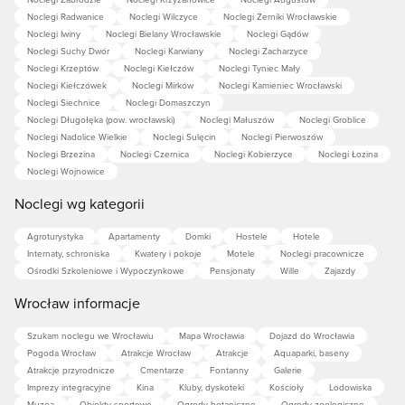
Noclegi Radwanice
Noclegi Wilczyce
Noclegi Żerniki Wrocławskie
Noclegi Iwiny
Noclegi Bielany Wrocławskie
Noclegi Gądów
Noclegi Suchy Dwór
Noclegi Karwiany
Noclegi Zacharzyce
Noclegi Krzeptów
Noclegi Kiełczów
Noclegi Tyniec Mały
Noclegi Kiełczówek
Noclegi Mirków
Noclegi Kamieniec Wrocławski
Noclegi Siechnice
Noclegi Domaszczyn
Noclegi Długołęka (pow. wrocławski)
Noclegi Małuszów
Noclegi Groblice
Noclegi Nadolice Wielkie
Noclegi Sulęcin
Noclegi Pierwoszów
Noclegi Brzezina
Noclegi Czernica
Noclegi Kobierzyce
Noclegi Łozina
Noclegi Wojnowice
Noclegi wg kategorii
Agroturystyka
Apartamenty
Domki
Hostele
Hotele
Internaty, schroniska
Kwatery i pokoje
Motele
Noclegi pracownicze
Ośrodki Szkoleniowe i Wypoczynkowe
Pensjonaty
Wille
Zajazdy
Wrocław informacje
Szukam noclegu we Wrocławiu
Mapa Wrocławia
Dojazd do Wrocławia
Pogoda Wrocław
Atrakcje Wrocław
Atrakcje
Aquaparki, baseny
Atrakcje przyrodnicze
Cmentarze
Fontanny
Galerie
Imprezy integracyjne
Kina
Kluby, dyskoteki
Kościoły
Lodowiska
Muzea
Obiekty sportowe
Ogrody botaniczne
Ogrody zoologiczne