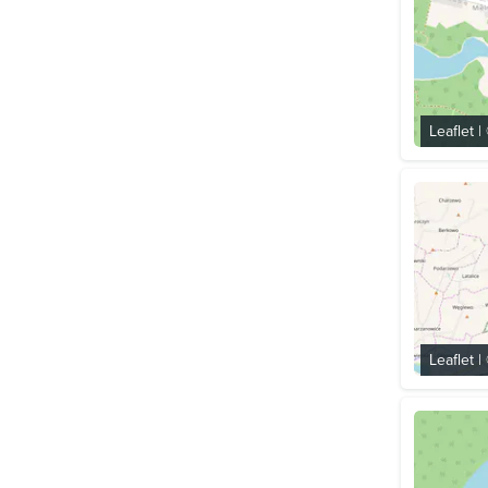
Leaflet
|
Leaflet
|