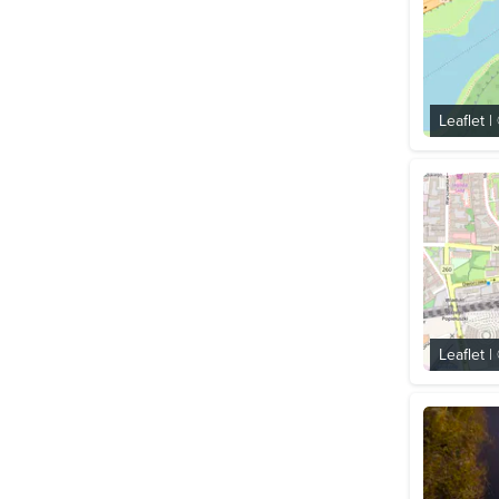
Leaflet
|
Leaflet
|