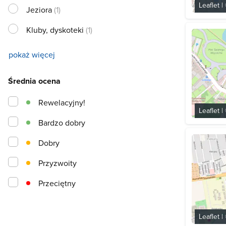
Leaflet
|
Jeziora
(1)
Kluby, dyskoteki
(1)
pokaż więcej
Średnia ocena
Rewelacyjny!
Leaflet
|
Bardzo dobry
Dobry
Przyzwoity
Przeciętny
Leaflet
|