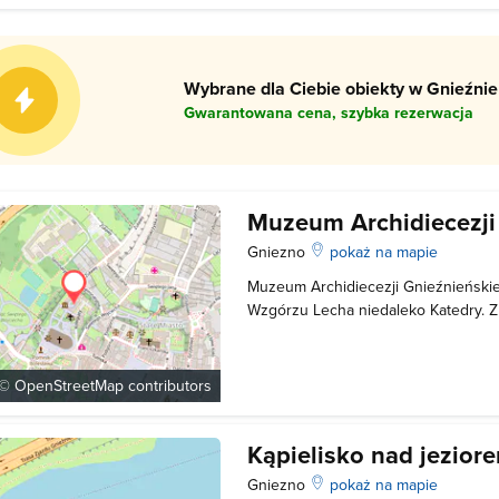
zbiorach muzeum znajdziemy ekspo
Wybrane dla Ciebie obiekty w Gnieźnie
Gwarantowana cena, szybka rezerwacja
Muzeum Archidiecezji
Gniezno
pokaż na mapie
Muzeum Archidiecezji Gnieźnieńskiej
Wzgórzu Lecha niedaleko Katedry. Z
dawny skarbiec katedralny w który
były niezwykle cenne eksponaty sak
muzealnej stanowią kielichy, puszki,
 ©
OpenStreetMap
contributors
Kąpielisko nad jezior
Gniezno
pokaż na mapie