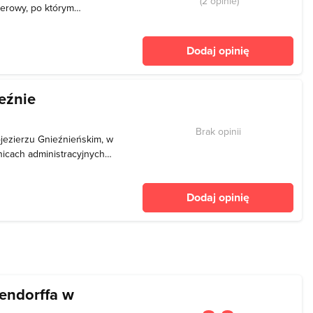
(2 opinie)
cerowy, po którym
ących do najważniejszych
 Na trasie znajdują się
Dodaj opinię
ostaci z 2 pias
eźnie
Brak opinii
ojezierzu Gnieźnieńskim, w
nicach administracyjnych
wynosi 15 ha, a
ioro Jelonek zwane jest
Dodaj opinię
hód od zb
endorffa w