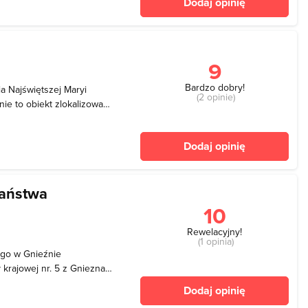
Dodaj opinię
9
Bardzo dobry!
a Najświętszej Maryi
(2 opinie)
ie to obiekt zlokalizowany
tyckiej budowli w obecnym
 XV w. Wcześniej istniały
Dodaj opinię
aństwa
10
Rewelacyjny!
(1 opinia)
go w Gnieźnie
y krajowej nr. 5 z Gniezna
zapoznamy się z historią
Dodaj opinię
 oraz historią Gniezna. W