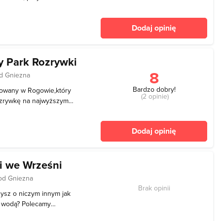
ją działalność w maju 1998
ur budowli Szlaku
Dodaj opinię
nanyc
y Park Rozrywki
8
d Gniezna
Bardzo dobry!
izowany w Rogowie,który
(2 opinie)
ozrywkę na najwyższym
znajdziemy tu blisko
dinozaurów, ustawionych
Dodaj opinię
erowej wz
i we Wrześni
od Gniezna
Brak opinii
rzysz o niczym innym jak
d wodą? Polecamy
m Łazienki we Wrześni. To