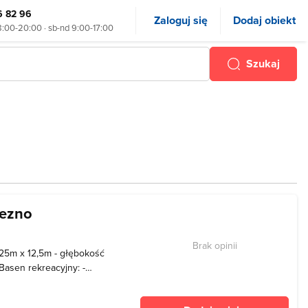
6 82 96
Zaloguj się
Dodaj obiekt
8:00-20:00 · sb-nd 9:00-17:00
Szukaj
iezno
Brak opinii
 25m x 12,5m - głębokość
 Basen rekreacyjny: -
1m - temperatura 28 - 32°C -
ybek wodny - kanapa