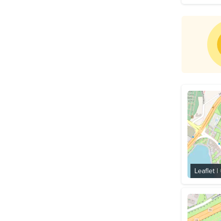
Leaflet
|