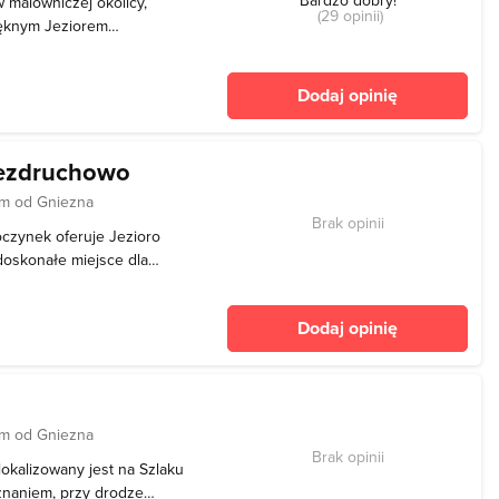
w malowniczej okolicy,
(29 opinii)
ięknym Jeziorem
a każdego na wakacje w
zuje się wspaniałymi
Dodaj opinię
. Miejsce j
iezdruchowo
m od Gniezna
Brak opinii
czynek oferuje Jezioro
doskonałe miejsce dla
u, jak i wędkarzy. Co roku
ećmi, jak i grupy
Dodaj opinię
lnie p
m od Gniezna
Brak opinii
okalizowany jest na Szlaku
naniem, przy drodze