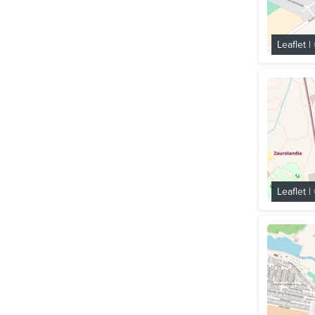
Leaflet
|
Leaflet
|