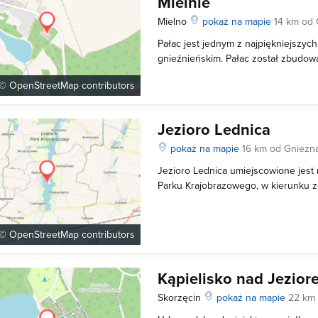
Mielnie
Mielno
pokaż na mapie
14 km od
Pałac jest jednym z najpiękniejszyc
gnieźnieńskim. Pałac został zbudo
projektu architektów Erdmana i Spin
 ©
OpenStreetMap
contributors
Wendorffa. Budynek zawiera elemen
zaś reprezentuje styl stworzony prz
Jezioro Lednica
pokaż na mapie
16 km od Gniezn
Jezioro Lednica umiejscowione jest 
Parku Krajobrazowego, w kierunku 
Wchodzi w skład Pojezierza Gnieźni
jeziorem rynnowym powstałym wsku
wód. Lustro wody ma powierzchnię 3
 ©
OpenStreetMap
contributors
Kąpielisko nad Jezior
Skorzęcin
pokaż na mapie
22 km