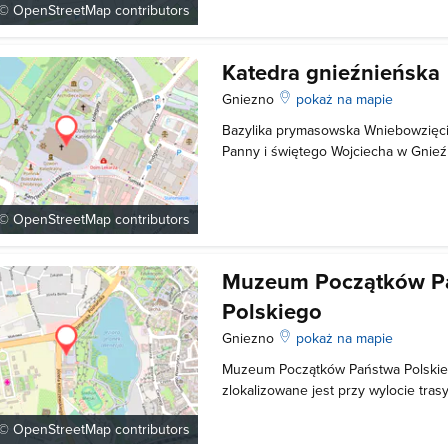
powietrzna * Jacuzzi: - dwie wan
 ©
OpenStreetMap
contributors
Katedra gnieźnieńska
Gniezno
pokaż na mapie
Bazylika prymasowska Wniebowzięci
Panny i świętego Wojciecha w Gnieźn
na Wzgórzu Lecha. Powstanie tej go
kształcie datuje się na przełom XIV i
na tym miejscu dwie świątynie.
 ©
OpenStreetMap
contributors
Muzeum Początków P
Polskiego
Gniezno
pokaż na mapie
Muzeum Początków Państwa Polskie
zlokalizowane jest przy wylocie tras
do Poznania. Jest to miejsce gdzie 
 ©
OpenStreetMap
contributors
średniowiecznego państwa polskiego