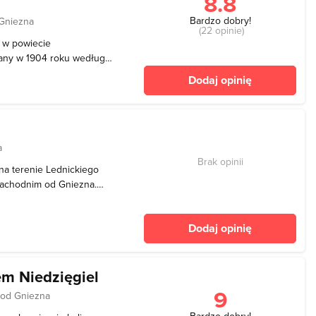
8.8
Bardzo dobry!
 Gniezna
(22 opinie)
h w powiecie
wany w 1904 roku według
dera dla Wilhelma von
Dodaj opinię
ty neobarokowe, całość
ez Niemców, tzw.
a
Brak opinii
na terenie Lednickiego
zachodnim od Gniezna.
eńskiego. Jest ono
tek polodowcowej erozji
Dodaj opinię
48 ha, a dług
em Niedzięgiel
9
 od Gniezna
Bardzo dobry!