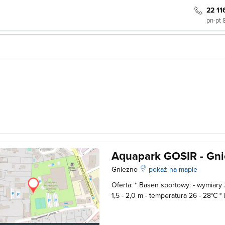
22 11
pn-pt 
Aquapark GOSIR - Gn
Gniezno
pokaż na mapie
Oferta: * Basen sportowy: - wymiary
1,5 - 2,0 m - temperatura 26 - 28°C *
wymiary 16 x 8m - głębokość 0,9 - 1,
gejzery wodne - bicze wodne - grz