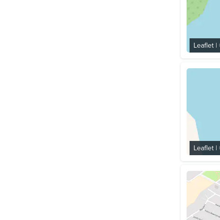
Leaflet
|
Leaflet
|