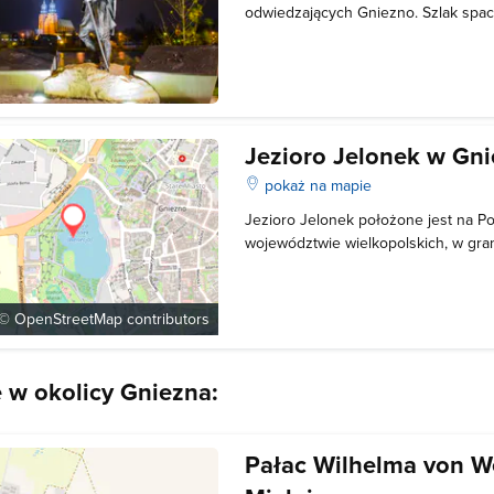
odwiedzających Gniezno. Szlak spa
prowadzą rzeźby królików, nawiązuj
momentów i postaci z dziejów miasta.
posągi 5 pierwszych królów Polski, p
Jezioro Jelonek w Gni
pokaż na mapie
Jezioro Jelonek położone jest na P
województwie wielkopolskich, w gra
miasta Gniezno. Jego powierzchnia 
maksymalna głębokość to 2,4 m. Jez
również Jeziorem Wenecja. Na wsc
 ©
OpenStreetMap
contributors
e w okolicy Gniezna:
Pałac Wilhelma von W