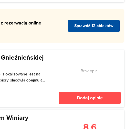
naty arc
 z rezerwacją online
Sprawdź 12 obiektów
 Gnieźnieńskiej
Brak opinii
 zlokalizowane jest na
biory placówki obejmują
m przez wieki gromadzone
ralne. Podstawę kolekcji
Dodaj opinię
em Winiary
8.6