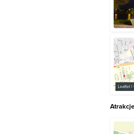
Leaflet
|
Atrakcj