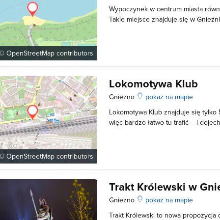
Wypoczynek w centrum miasta równ
Takie miejsce znajduje się w Gnieźni
gdzie w okresie letnim funkcjonuje 
kąpielisko. Wydzielone zostały stref
pływać i potrafiących pływać. Nad b
 ©
OpenStreetMap
contributors
Lokomotywa Klub
Gniezno
pokaż na mapie
Lokomotywa Klub znajduje się tylko
więc bardzo łatwo tu trafić – i doje
Gnieźnie za kultowy. Można tu przyj
przyjaciółmi przy kuflu piwa, ale ni
organizowane są bowiem różnego r
 ©
OpenStreetMap
contributors
Trakt Królewski w Gni
Gniezno
pokaż na mapie
Trakt Królewski to nowa propozycja 