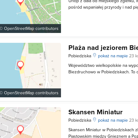
Urlop z dala od miejskiego zgiełku, 
pośród wspaniałej przyrody i nad p
Niedzięgiel - to doskonała opcja dl
Wielkopolsce. Kąpielisko charaktery
warunkami do wypoczynku i rekreacji
 ©
OpenStreetMap
contributors
Plaża nad jeziorem B
Pobiedziska
pokaż na mapie
23 k
Województwo wielkopolskie na wypo
Biezdruchowo w Pobiedziskach. To 
amatorów kąpieli, miłośników plażing
chętnie wypoczywają tu rodziny z dzi
znajomych. Plaża została profesjona
 ©
OpenStreetMap
contributors
Skansen Miniatur
Pobiedziska
pokaż na mapie
23 k
Skansen Miniatur w Pobiedziskach zl
Piastowskim między Gnieznem a Poz