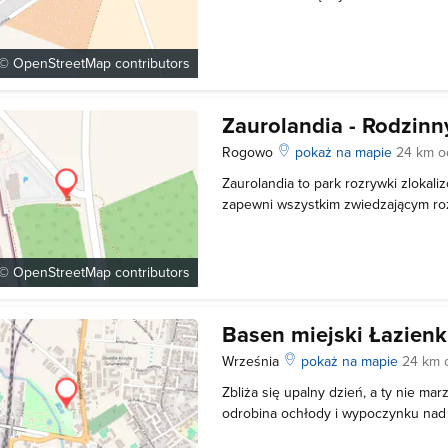
krajowej nr 5. Obiekt rozpoczął swo
roku. Znajdziemy tu ponad 30 miniat
Piastowskiego i Wielkopolski, wyko
 ©
OpenStreetMap
contributors
Zaurolandia - Rodzinn
Rogowo
pokaż na mapie
24 km o
Zaurolandia to park rozrywki zlokal
zapewni wszystkim zwiedzającym r
poziomie. Na dwudziestu hektarach 
osiemdziesiąt naturalnej wielkości 
wzdłuż dwukilometrowej trasy spac
 ©
OpenStreetMap
contributors
Basen miejski Łazienk
Września
pokaż na mapie
24 km 
Zbliża się upalny dzień, a ty nie ma
odrobina ochłody i wypoczynku na
spędzenie czasu na Basenie Miejski