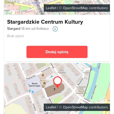
Leaflet
| ©
OpenStreetMap
contributors
Stargardzkie Centrum Kultury
Stargard
16 km od Kołbacz
Brak opinii
Dodaj opinię
Leaflet
| ©
OpenStreetMap
contributors