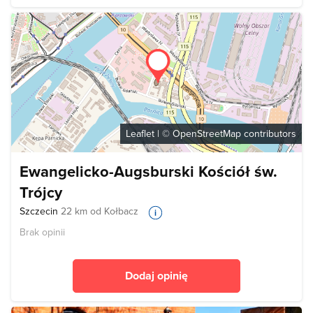
Leaflet
| ©
OpenStreetMap
contributors
Ewangelicko-Augsburski Kościół św.
Trójcy
Szczecin
22 km od Kołbacz
Brak opinii
Dodaj opinię