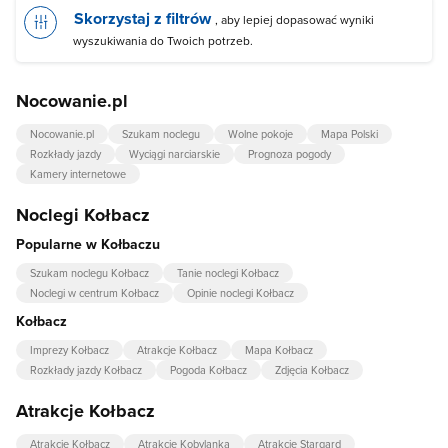
Skorzystaj z filtrów
, aby lepiej dopasować wyniki
wyszukiwania do Twoich potrzeb.
Nocowanie.pl
Nocowanie.pl
Szukam noclegu
Wolne pokoje
Mapa Polski
Rozkłady jazdy
Wyciągi narciarskie
Prognoza pogody
Kamery internetowe
Noclegi Kołbacz
Popularne w Kołbaczu
Szukam noclegu Kołbacz
Tanie noclegi Kołbacz
Noclegi w centrum Kołbacz
Opinie noclegi Kołbacz
Kołbacz
Imprezy Kołbacz
Atrakcje Kołbacz
Mapa Kołbacz
Rozkłady jazdy Kołbacz
Pogoda Kołbacz
Zdjęcia Kołbacz
Atrakcje Kołbacz
Atrakcje Kołbacz
Atrakcje Kobylanka
Atrakcje Stargard