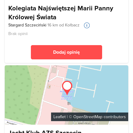
Kolegiata Najświętszej Marii Panny
Królowej Świata
Stargard Szczeciński
16 km od Kołbacz
Brak opinii
Dodaj opinię
Leaflet
| ©
OpenStreetMap
contributors
Jacht Klub AZS Szczecin