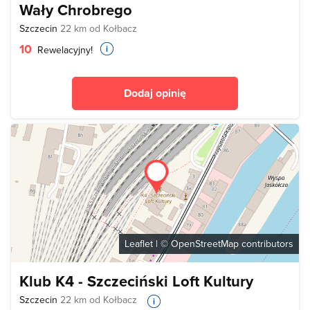
Wały Chrobrego
Szczecin
22 km od Kołbacz
10
Rewelacyjny!
Dodaj opinię
Leaflet
| ©
OpenStreetMap
contributors
Klub K4 - Szczeciński Loft Kultury
Szczecin
22 km od Kołbacz