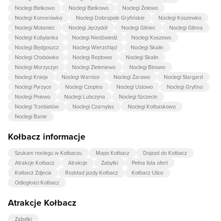
Noclegi Bielkowo
Noclegi Bielkowo
Noclegi Żelewo
Noclegi Komorówko
Noclegi Dobropole Gryfińskie
Noclegi Koszewko
Noclegi Motaniec
Noclegi Jęczydół
Noclegi Gliniec
Noclegi Glinna
Noclegi Kobylanka
Noclegi Niedźwiedź
Noclegi Koszewo
Noclegi Będgoszcz
Noclegi Wierzchląd
Noclegi Skalin
Noclegi Chabówko
Noclegi Reptowo
Noclegi Skalin
Noclegi Morzyczyn
Noclegi Zieleniewo
Noclegi Binowo
Noclegi Knieja
Noclegi Warnice
Noclegi Żarowo
Noclegi Stargard
Noclegi Pyrzyce
Noclegi Czepino
Noclegi Ustowo
Noclegi Gryfino
Noclegi Pniewo
Noclegi Lubczyna
Noclegi Szczecin
Noclegi Trzebiatów
Noclegi Czarnylas
Noclegi Kołbaskowo
Noclegi Banie
Kołbacz informacje
Szukam noclegu w Kołbaczu
Mapa Kołbacz
Dojazd do Kołbacz
Atrakcje Kołbacz
Atrakcje
Zabytki
Pełna lista ofert
Kołbacz Zdjecia
Rozkład jazdy Kołbacz
Kołbacz Ulice
Odległości Kołbacz
Atrakcje Kołbacz
Zabytki