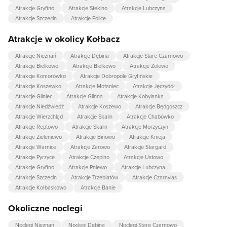
Atrakcje Gryfino
Atrakcje Steklno
Atrakcje Lubczyna
Atrakcje Szczecin
Atrakcje Police
Atrakcje w okolicy Kołbacz
Atrakcje Nieznań
Atrakcje Dębina
Atrakcje Stare Czarnowo
Atrakcje Bielkowo
Atrakcje Bielkowo
Atrakcje Żelewo
Atrakcje Komorówko
Atrakcje Dobropole Gryfińskie
Atrakcje Koszewko
Atrakcje Motaniec
Atrakcje Jęczydół
Atrakcje Gliniec
Atrakcje Glinna
Atrakcje Kobylanka
Atrakcje Niedźwiedź
Atrakcje Koszewo
Atrakcje Będgoszcz
Atrakcje Wierzchląd
Atrakcje Skalin
Atrakcje Chabówko
Atrakcje Reptowo
Atrakcje Skalin
Atrakcje Morzyczyn
Atrakcje Zieleniewo
Atrakcje Binowo
Atrakcje Knieja
Atrakcje Warnice
Atrakcje Żarowo
Atrakcje Stargard
Atrakcje Pyrzyce
Atrakcje Czepino
Atrakcje Ustowo
Atrakcje Gryfino
Atrakcje Pniewo
Atrakcje Lubczyna
Atrakcje Szczecin
Atrakcje Trzebiatów
Atrakcje Czarnylas
Atrakcje Kołbaskowo
Atrakcje Banie
Okoliczne noclegi
Noclegi Nieznań
Noclegi Dębina
Noclegi Stare Czarnowo