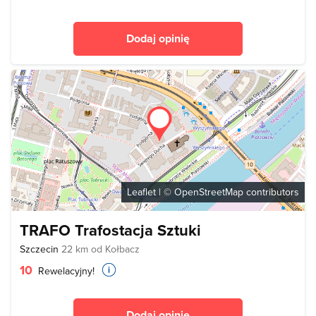
Dodaj opinię
Leaflet
| ©
OpenStreetMap
contributors
TRAFO Trafostacja Sztuki
Szczecin
22 km od Kołbacz
10
Rewelacyjny!
Dodaj opinię