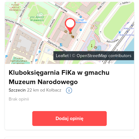
Leaflet
| ©
OpenStreetMap
contributors
Kluboksięgarnia FiKa w gmachu
Muzeum Narodowego
Szczecin
22 km od Kołbacz
Brak opinii
Dodaj opinię