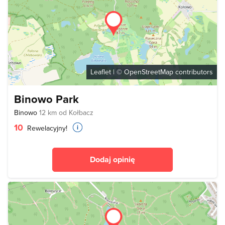
Leaflet
| ©
OpenStreetMap
contributors
Binowo Park
Binowo
12 km od Kołbacz
10
Rewelacyjny!
Dodaj opinię