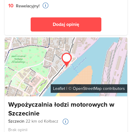
10
Rewelacyjny!
Dodaj opinię
Leaflet
| ©
OpenStreetMap
contributors
Wypożyczalnia łodzi motorowych w
Szczecinie
Szczecin
22 km od Kołbacz
Brak opinii