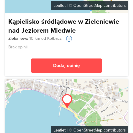
Leaflet
| ©
OpenStreetMap
contributors
Kąpielisko śródlądowe w Zieleniewie
nad Jeziorem Miedwie
Zieleniewo
10 km od Kołbacz
Brak opinii
Dodaj opinię
Leaflet
| ©
OpenStreetMap
contributors