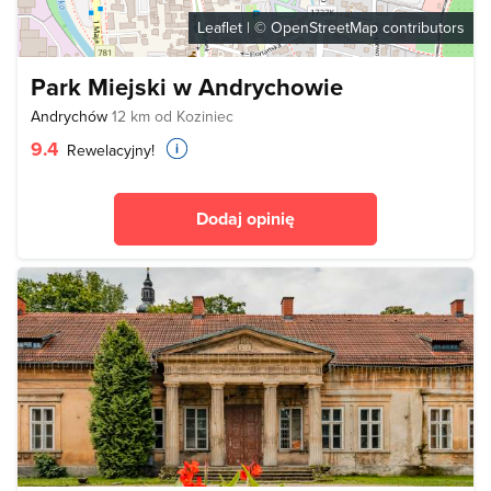
Leaflet
| ©
OpenStreetMap
contributors
Park Miejski w Andrychowie
Andrychów
12 km od Koziniec
9.4
Rewelacyjny!
Dodaj opinię