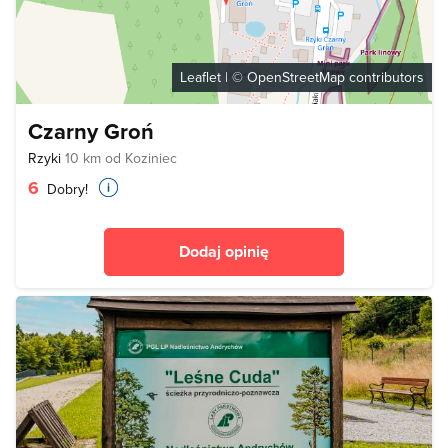
Leaflet
| ©
OpenStreetMap
contributors
Czarny Groń
Rzyki
10 km od Koziniec
6
Dobry!
Dodaj opinię