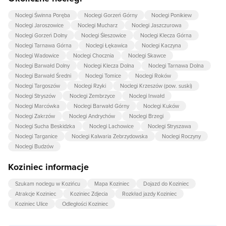
Noclegi Świnna Poręba
Noclegi Gorzeń Górny
Noclegi Ponikiew
Noclegi Jaroszowice
Noclegi Mucharz
Noclegi Jaszczurowa
Noclegi Gorzeń Dolny
Noclegi Śleszowice
Noclegi Klecza Górna
Noclegi Tarnawa Górna
Noclegi Łękawica
Noclegi Kaczyna
Noclegi Wadowice
Noclegi Chocznia
Noclegi Skawce
Noclegi Barwałd Dolny
Noclegi Klecza Dolna
Noclegi Tarnawa Dolna
Noclegi Barwałd Średni
Noclegi Tomice
Noclegi Roków
Noclegi Targoszów
Noclegi Rzyki
Noclegi Krzeszów (pow. suski)
Noclegi Stryszów
Noclegi Zembrzyce
Noclegi Inwałd
Noclegi Marcówka
Noclegi Barwałd Górny
Noclegi Kuków
Noclegi Zakrzów
Noclegi Andrychów
Noclegi Brzegi
Noclegi Sucha Beskidzka
Noclegi Lachowice
Noclegi Stryszawa
Noclegi Targanice
Noclegi Kalwaria Zebrzydowska
Noclegi Roczyny
Noclegi Budzów
Koziniec informacje
Szukam noclegu w Kozińcu
Mapa Koziniec
Dojazd do Koziniec
Atrakcje Koziniec
Koziniec Zdjecia
Rozkład jazdy Koziniec
Koziniec Ulice
Odległości Koziniec