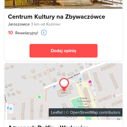
Centrum Kultury na Zbywaczówce
Jaroszowice
3 km od Koziniec
10
Rewelacyjny!
Dodaj opinię
Leaflet
| ©
OpenStreetMap
contributors