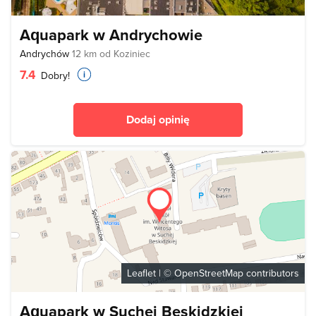
Aquapark w Andrychowie
Andrychów
12 km od Koziniec
7.4
Dobry!
Dodaj opinię
Leaflet
| ©
OpenStreetMap
contributors
Aquapark w Suchej Beskidzkiej