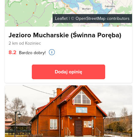
Leaflet
| ©
OpenStreetMap
contributors
Jezioro Mucharskie (Świnna Poręba)
2 km od Koziniec
8.2
Bardzo dobry!
Dodaj opinię