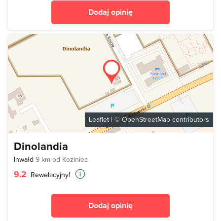
Dodaj opinię
Leaflet
| ©
OpenStreetMap
contributors
Dinolandia
Inwałd
9 km od Koziniec
9.2
Rewelacyjny!
Dodaj opinię