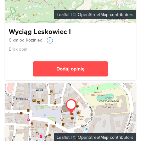
Leaflet
| ©
OpenStreetMap
contributors
Wyciąg Leskowiec I
6 km od Koziniec
Brak opinii
Dodaj opinię
Leaflet
| ©
OpenStreetMap
contributors