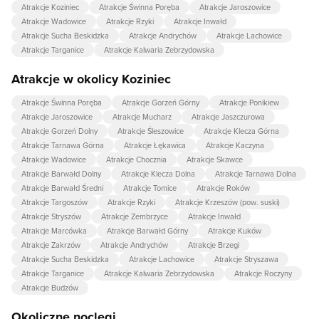
Atrakcje Koziniec
Atrakcje Świnna Poręba
Atrakcje Jaroszowice
Atrakcje Wadowice
Atrakcje Rzyki
Atrakcje Inwałd
Atrakcje Sucha Beskidzka
Atrakcje Andrychów
Atrakcje Lachowice
Atrakcje Targanice
Atrakcje Kalwaria Zebrzydowska
Atrakcje w okolicy Koziniec
Atrakcje Świnna Poręba
Atrakcje Gorzeń Górny
Atrakcje Ponikiew
Atrakcje Jaroszowice
Atrakcje Mucharz
Atrakcje Jaszczurowa
Atrakcje Gorzeń Dolny
Atrakcje Śleszowice
Atrakcje Klecza Górna
Atrakcje Tarnawa Górna
Atrakcje Łękawica
Atrakcje Kaczyna
Atrakcje Wadowice
Atrakcje Chocznia
Atrakcje Skawce
Atrakcje Barwałd Dolny
Atrakcje Klecza Dolna
Atrakcje Tarnawa Dolna
Atrakcje Barwałd Średni
Atrakcje Tomice
Atrakcje Roków
Atrakcje Targoszów
Atrakcje Rzyki
Atrakcje Krzeszów (pow. suski)
Atrakcje Stryszów
Atrakcje Zembrzyce
Atrakcje Inwałd
Atrakcje Marcówka
Atrakcje Barwałd Górny
Atrakcje Kuków
Atrakcje Zakrzów
Atrakcje Andrychów
Atrakcje Brzegi
Atrakcje Sucha Beskidzka
Atrakcje Lachowice
Atrakcje Stryszawa
Atrakcje Targanice
Atrakcje Kalwaria Zebrzydowska
Atrakcje Roczyny
Atrakcje Budzów
Okoliczne noclegi