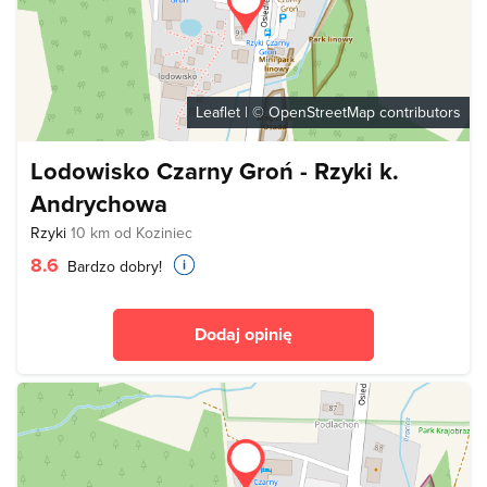
Leaflet
| ©
OpenStreetMap
contributors
Lodowisko Czarny Groń - Rzyki k.
Andrychowa
Rzyki
10 km od Koziniec
8.6
Bardzo dobry!
Dodaj opinię