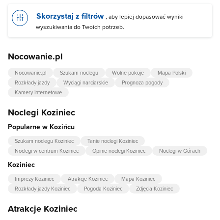
Skorzystaj z filtrów
, aby lepiej dopasować wyniki
wyszukiwania do Twoich potrzeb.
Nocowanie.pl
Nocowanie.pl
Szukam noclegu
Wolne pokoje
Mapa Polski
Rozkłady jazdy
Wyciągi narciarskie
Prognoza pogody
Kamery internetowe
Noclegi Koziniec
Popularne w Kozińcu
Szukam noclegu Koziniec
Tanie noclegi Koziniec
Noclegi w centrum Koziniec
Opinie noclegi Koziniec
Noclegi w Górach
Koziniec
Imprezy Koziniec
Atrakcje Koziniec
Mapa Koziniec
Rozkłady jazdy Koziniec
Pogoda Koziniec
Zdjęcia Koziniec
Atrakcje Koziniec