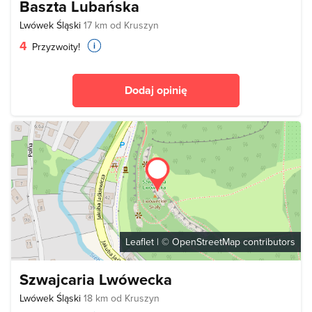
Baszta Lubańska
Lwówek Śląski
17 km od Kruszyn
4
Przyzwoity!
Dodaj opinię
Leaflet
| ©
OpenStreetMap
contributors
Szwajcaria Lwówecka
Lwówek Śląski
18 km od Kruszyn