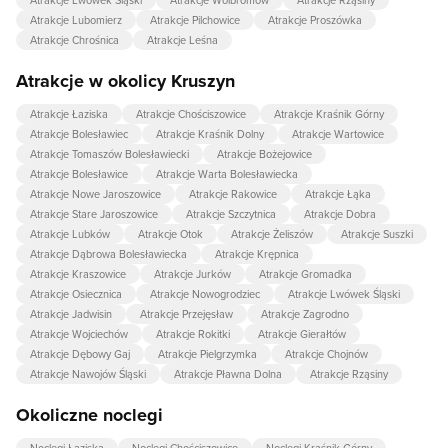
Atrakcje Lubomierz
Atrakcje Pilchowice
Atrakcje Proszówka
Atrakcje Chrośnica
Atrakcje Leśna
Atrakcje w okolicy Kruszyn
Atrakcje Łaziska
Atrakcje Chościszowice
Atrakcje Kraśnik Górny
Atrakcje Bolesławiec
Atrakcje Kraśnik Dolny
Atrakcje Wartowice
Atrakcje Tomaszów Bolesławiecki
Atrakcje Bożejowice
Atrakcje Bolesławice
Atrakcje Warta Bolesławiecka
Atrakcje Nowe Jaroszowice
Atrakcje Rakowice
Atrakcje Łąka
Atrakcje Stare Jaroszowice
Atrakcje Szczytnica
Atrakcje Dobra
Atrakcje Lubków
Atrakcje Otok
Atrakcje Żeliszów
Atrakcje Suszki
Atrakcje Dąbrowa Bolesławiecka
Atrakcje Krępnica
Atrakcje Kraszowice
Atrakcje Jurków
Atrakcje Gromadka
Atrakcje Osiecznica
Atrakcje Nowogrodziec
Atrakcje Lwówek Śląski
Atrakcje Jadwisin
Atrakcje Przejęsław
Atrakcje Zagrodno
Atrakcje Wojciechów
Atrakcje Rokitki
Atrakcje Gierałtów
Atrakcje Dębowy Gaj
Atrakcje Pielgrzymka
Atrakcje Chojnów
Atrakcje Nawojów Śląski
Atrakcje Pławna Dolna
Atrakcje Rząsiny
Okoliczne noclegi
Noclegi Łaziska
Noclegi Chościszowice
Noclegi Kraśnik Górny