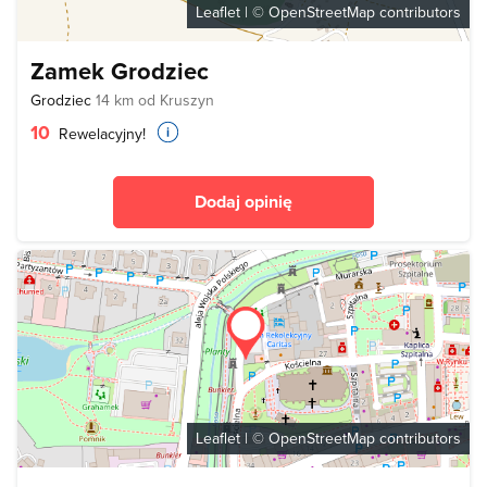
Leaflet
| ©
OpenStreetMap
contributors
Zamek Grodziec
Grodziec
14 km od Kruszyn
10
Rewelacyjny!
Dodaj opinię
Leaflet
| ©
OpenStreetMap
contributors