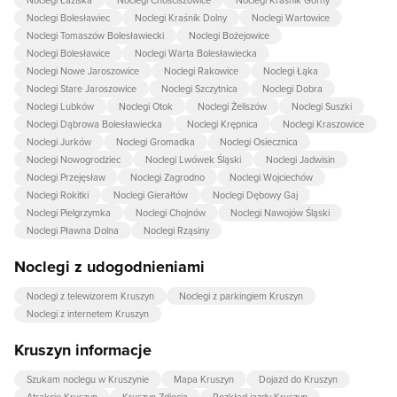
Noclegi Bolesławiec
Noclegi Kraśnik Dolny
Noclegi Wartowice
Noclegi Tomaszów Bolesławiecki
Noclegi Bożejowice
Noclegi Bolesławice
Noclegi Warta Bolesławiecka
Noclegi Nowe Jaroszowice
Noclegi Rakowice
Noclegi Łąka
Noclegi Stare Jaroszowice
Noclegi Szczytnica
Noclegi Dobra
Noclegi Lubków
Noclegi Otok
Noclegi Żeliszów
Noclegi Suszki
Noclegi Dąbrowa Bolesławiecka
Noclegi Krępnica
Noclegi Kraszowice
Noclegi Jurków
Noclegi Gromadka
Noclegi Osiecznica
Noclegi Nowogrodziec
Noclegi Lwówek Śląski
Noclegi Jadwisin
Noclegi Przejęsław
Noclegi Zagrodno
Noclegi Wojciechów
Noclegi Rokitki
Noclegi Gierałtów
Noclegi Dębowy Gaj
Noclegi Pielgrzymka
Noclegi Chojnów
Noclegi Nawojów Śląski
Noclegi Pławna Dolna
Noclegi Rząsiny
Noclegi z udogodnieniami
Noclegi z telewizorem Kruszyn
Noclegi z parkingiem Kruszyn
Noclegi z internetem Kruszyn
Kruszyn informacje
Szukam noclegu w Kruszynie
Mapa Kruszyn
Dojazd do Kruszyn
Atrakcje Kruszyn
Kruszyn Zdjecia
Rozkład jazdy Kruszyn