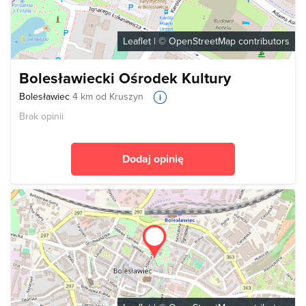
Leaflet
| ©
OpenStreetMap
contributors
Bolesławiecki Ośrodek Kultury
Bolesławiec
4 km od Kruszyn
Brak opinii
Dodaj opinię