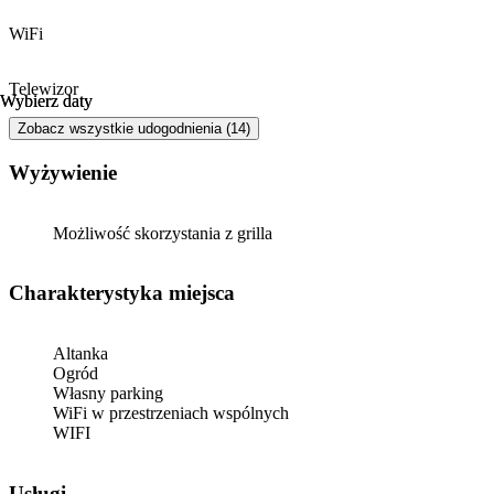
WiFi
Telewizor
Wybierz daty
Wybierz daty
Zobacz wszystkie udogodnienia (14)
Wyżywienie
Możliwość skorzystania z grilla
Charakterystyka miejsca
Altanka
Ogród
Własny parking
WiFi w przestrzeniach wspólnych
WIFI
Usługi