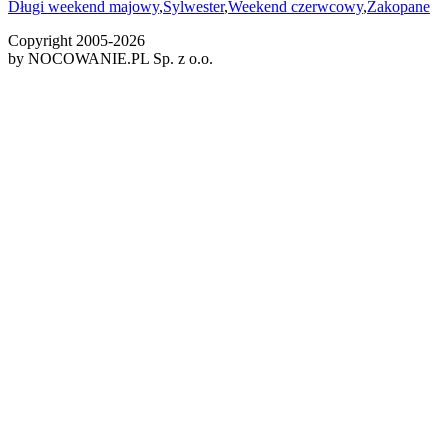
Długi weekend majowy
,
Sylwester
,
Weekend czerwcowy
,
Zakopane
Copyright 2005-
2026
by NOCOWANIE.PL Sp. z o.o.