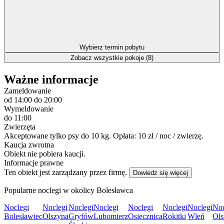
Wybierz termin pobytu
Zobacz wszystkie pokoje (8)
Ważne informacje
Zameldowanie
od 14:00
do 20:00
Wymeldowanie
do 11:00
Zwierzęta
Akceptowane tylko psy do 10 kg. Opłata: 10 zł / noc / zwierzę.
Kaucja zwrotna
Obiekt nie pobiera kaucji.
Informacje prawne
Ten obiekt jest zarządzany przez firmę.
Dowiedz się więcej
Popularne noclegi w okolicy Bolesławca
Noclegi
Noclegi
Noclegi
Noclegi
Noclegi
Noclegi
Noclegi
Noc
Bolesławiec
Olszyna
Gryfów
Lubomierz
Osiecznica
Rokitki
Wleń
Ols