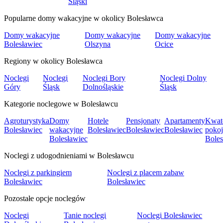
Śląski
Popularne domy wakacyjne w okolicy Bolesławca
Domy wakacyjne
Domy wakacyjne
Domy wakacyjne
Bolesławiec
Olszyna
Ocice
Regiony w okolicy Bolesławca
Noclegi
Noclegi
Noclegi Bory
Noclegi Dolny
Góry
Śląsk
Dolnośląskie
Śląsk
Kategorie noclegowe w Bolesławcu
Agroturystyka
Domy
Hotele
Pensjonaty
Apartamenty
Kwate
Bolesławiec
wakacyjne
Bolesławiec
Bolesławiec
Bolesławiec
pokoj
Bolesławiec
Boles
Noclegi z udogodnieniami w Bolesławcu
Noclegi z parkingiem
Noclegi z placem zabaw
Bolesławiec
Bolesławiec
Pozostałe opcje noclegów
Noclegi
Tanie noclegi
Noclegi Bolesławiec