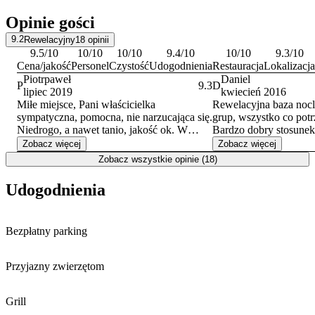
Doba hotelowa rozpoczyna się o godzinie 14:00 w dniu przyjazdu i
Opinie gości
trwa do 11:00 w dniu wyjazdu. Obiekt akceptuje płatności gotówką
oraz przelewem bankowym. Personel posługuje się językiem
9.2
Rewelacyjny
18
opinii
polskim i niemieckim, co ułatwia komunikację z gośćmi z zagranicy.
9.5
/10
10
/10
10
/10
9.4
/10
10
/10
9.3
/10
Cena/jakość
Personel
Czystość
Udogodnienia
Restauracja
Lokalizacja
Piotrpaweł
Daniel
P
9.3
D
lipiec 2019
kwiecień 2016
Miłe miejsce, Pani właścicielka
Rewelacyjna baza noc
sympatyczna, pomocna, nie narzucająca się.
grup, wszystko co potr
Niedrogo, a nawet tanio, jakość ok. W
Bardzo dobry stosunek 
kuchni wszystko co potrzeba, łazienka
będąc nastepnym raze
Zobacz więcej
Zobacz więcej
podobnie - prysznic. Jest nawet kominek,
pewno skorzystamy p
Zobacz wszystkie opinie (18)
więc na zimowe wyjazdy super. W sumie to
lokalizacja przemiła o
opłotki Bolesławca, więc wszędzie dość
Udogodnienia
blisko, do zamku w Kliczkowie ok 16km,
to jakieś 15-20 minut autem.
Bezpłatny parking
Przyjazny zwierzętom
Grill