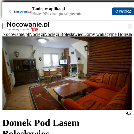
Taniej w aplikacji
×
OTWÓRZ
Nawet 20% zniżki po zalogowaniu
Nocowanie.pl
Noclegi
Noclegi Bolesławiec
Domy wakacyjne Bolesła
9.2
Domek Pod Lasem
Bolesławiec