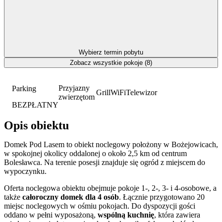
Wybierz termin pobytu
Zobacz wszystkie pokoje (8)
Przyjazny
Parking
Grill
WiFi
Telewizor
zwierzętom
BEZPŁATNY
Opis obiektu
Domek Pod Lasem to obiekt noclegowy położony w Bożejowicach,
w spokojnej okolicy oddalonej o około 2,5 km od centrum
Bolesławca. Na terenie posesji znajduje się ogród z miejscem do
wypoczynku.
Oferta noclegowa obiektu obejmuje pokoje 1-, 2-, 3- i 4-osobowe, a
także
całoroczny domek dla 4 osób
. Łącznie przygotowano 20
miejsc noclegowych w ośmiu pokojach. Do dyspozycji gości
oddano w pełni wyposażoną,
wspólną kuchnię
, która zawiera