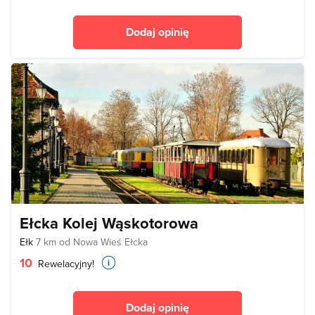
Dodaj opinię
Ełcka Kolej Wąskotorowa
Ełk
7 km od Nowa Wieś Ełcka
10
Rewelacyjny!
Dodaj opinię