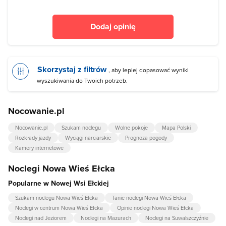
Dodaj opinię
Skorzystaj z filtrów
, aby lepiej dopasować wyniki
wyszukiwania do Twoich potrzeb.
Nocowanie.pl
Nocowanie.pl
Szukam noclegu
Wolne pokoje
Mapa Polski
Rozkłady jazdy
Wyciągi narciarskie
Prognoza pogody
Kamery internetowe
Noclegi Nowa Wieś Ełcka
Popularne w Nowej Wsi Ełckiej
Szukam noclegu Nowa Wieś Ełcka
Tanie noclegi Nowa Wieś Ełcka
Noclegi w centrum Nowa Wieś Ełcka
Opinie noclegi Nowa Wieś Ełcka
Noclegi nad Jeziorem
Noclegi na Mazurach
Noclegi na Suwalszczyźnie