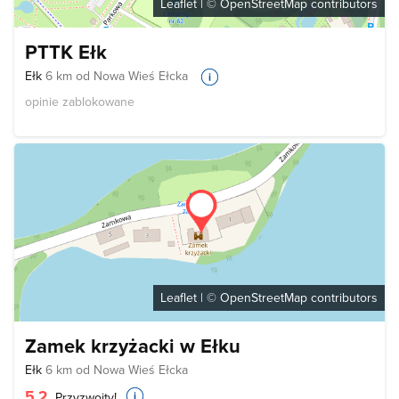
Leaflet
| ©
OpenStreetMap
contributors
PTTK Ełk
Ełk
6 km od Nowa Wieś Ełcka
opinie zablokowane
Leaflet
| ©
OpenStreetMap
contributors
Zamek krzyżacki w Ełku
Ełk
6 km od Nowa Wieś Ełcka
5.2
Przyzwoity!