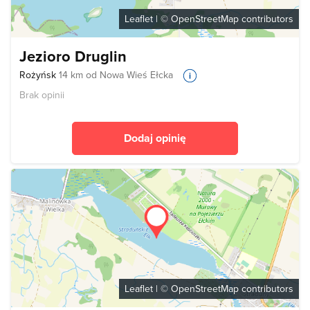
Leaflet
| ©
OpenStreetMap
contributors
Jezioro Druglin
Rożyńsk
14 km od Nowa Wieś Ełcka
Brak opinii
Dodaj opinię
Leaflet
| ©
OpenStreetMap
contributors