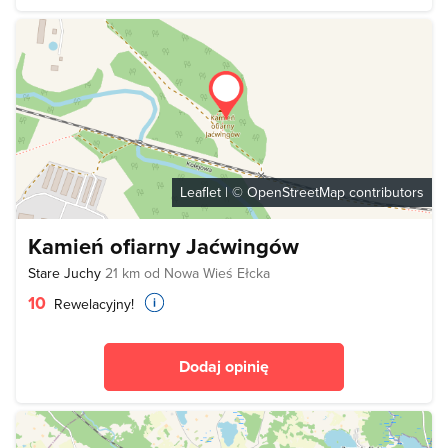
Leaflet
| ©
OpenStreetMap
contributors
Kamień ofiarny Jaćwingów
Stare Juchy
21 km od Nowa Wieś Ełcka
10
Rewelacyjny!
Dodaj opinię