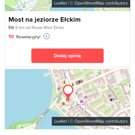
Leaflet
| ©
OpenStreetMap
contributors
Most na jeziorze Ełckim
Ełk
6 km od Nowa Wieś Ełcka
10
Rewelacyjny!
Dodaj opinię
Leaflet
| ©
OpenStreetMap
contributors