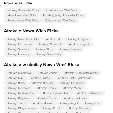
Nowa Wieś Ełcka
Imprezy Nowa Wieś Ełcka
Atrakcje Nowa Wieś Ełcka
Mapa Nowa Wieś Ełcka
Rozkłady jazdy Nowa Wieś Ełcka
Pogoda Nowa Wieś Ełcka
Zdjęcia Nowa Wieś Ełcka
Atrakcje Nowa Wieś Ełcka
Atrakcje Nowa Wieś Ełcka
Atrakcje Ełk
Atrakcje Ostrykół
Atrakcje Chrzanowo
Atrakcje Woszczele
Atrakcje Rożyńsk
Atrakcje Straduny
Atrakcje Klusy
Atrakcje Grajewo
Atrakcje Łaśmiady
Atrakcje Stare Juchy
Atrakcje w okolicy Nowa Wieś Ełcka
Atrakcje Maleczewo
Atrakcje Zdunki
Atrakcje Sikory Ostrokolskie
Atrakcje Mąki
Atrakcje Szarejki
Atrakcje Rostki Bajtkowskie
Atrakcje Bobry
Atrakcje Niekrasy
Atrakcje Chruściele
Atrakcje Miechowo
Atrakcje Szarek
Atrakcje Mącze
Atrakcje Niedźwiedzkie
Atrakcje Lipińskie Małe
Atrakcje Karbowskie
Atrakcje Bogdaniec
Atrakcje Śniepie
Atrakcje Bajtkowo
Atrakcje Tracze
Atrakcje Miłusze
Atrakcje Regiel
Atrakcje Ełk
Atrakcje Długochorzele
Atrakcje Prostki
Atrakcje Małkinie