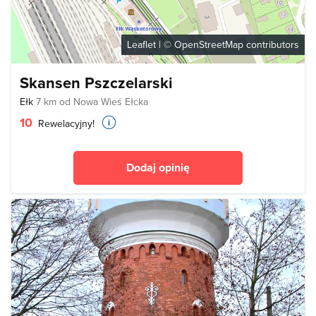
Leaflet
| ©
OpenStreetMap
contributors
Skansen Pszczelarski
Ełk
7 km od Nowa Wieś Ełcka
10
Rewelacyjny!
Dodaj opinię