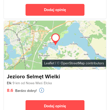
Dodaj opinię
Leaflet
| ©
OpenStreetMap
contributors
Jezioro Selmęt Wielki
Ełk
9 km od Nowa Wieś Ełcka
8.6
Bardzo dobry!
Dodaj opinię