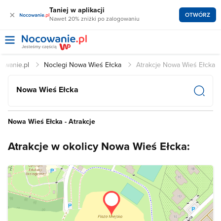
Taniej w aplikacji
×
OTWÓRZ
Nawet 20% zniżki po zalogowaniu
owanie.pl
Noclegi Nowa Wieś Ełcka
Atrakcje Nowa Wieś Ełcka
Nowa Wieś Ełcka
Nowa Wieś Ełcka - Atrakcje
Atrakcje w okolicy Nowa Wieś Ełcka: