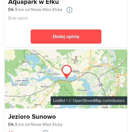
Aquapark w Ełku
Ełk
8 km od Nowa Wieś Ełcka
Brak opinii
Dodaj opinię
Leaflet
| ©
OpenStreetMap
contributors
Jezioro Sunowo
Ełk
8 km od Nowa Wieś Ełcka