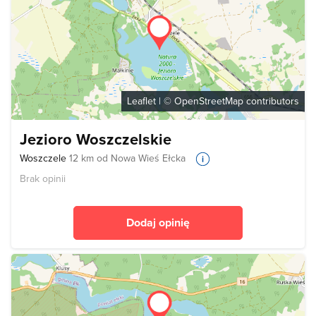
Leaflet
| ©
OpenStreetMap
contributors
Jezioro Woszczelskie
Woszczele
12 km od Nowa Wieś Ełcka
Brak opinii
Dodaj opinię