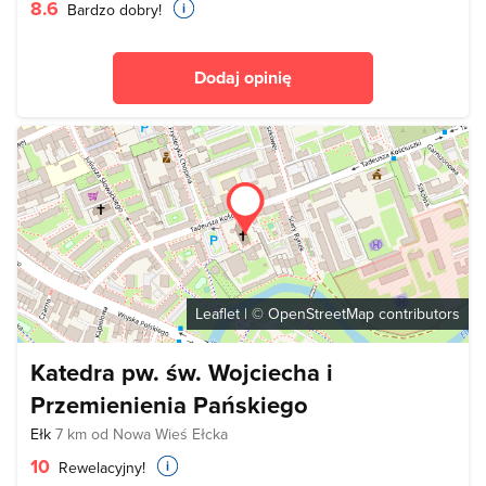
8.6
Bardzo dobry!
Dodaj opinię
Leaflet
| ©
OpenStreetMap
contributors
Katedra pw. św. Wojciecha i
Przemienienia Pańskiego
Ełk
7 km od Nowa Wieś Ełcka
10
Rewelacyjny!