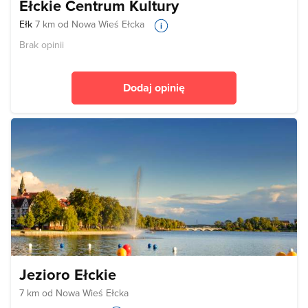
Ełckie Centrum Kultury
Ełk
7 km od Nowa Wieś Ełcka
Brak opinii
Dodaj opinię
Jezioro Ełckie
7 km od Nowa Wieś Ełcka