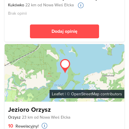
Kukówko
22 km od Nowa Wieś Ełcka
Brak opinii
Dodaj opinię
Leaflet
| ©
OpenStreetMap
contributors
Jezioro Orzysz
Orzysz
23 km od Nowa Wieś Ełcka
10
Rewelacyjny!