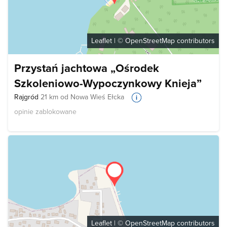
Leaflet
| ©
OpenStreetMap
contributors
Przystań jachtowa „Ośrodek
Szkoleniowo-Wypoczynkowy Knieja”
Rajgród
21 km od Nowa Wieś Ełcka
opinie zablokowane
Leaflet
| ©
OpenStreetMap
contributors