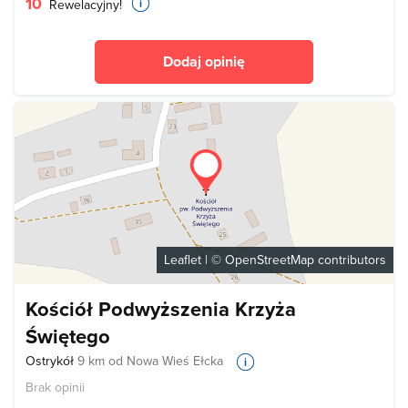
10
Rewelacyjny!
Dodaj opinię
Leaflet
| ©
OpenStreetMap
contributors
Kościół Podwyższenia Krzyża
Świętego
Ostrykół
9 km od Nowa Wieś Ełcka
Brak opinii