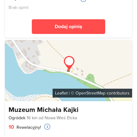
Brak opinii
Dodaj opinię
Leaflet
| ©
OpenStreetMap
contributors
Muzeum Michała Kajki
Ogródek
16 km od Nowa Wieś Ełcka
10
Rewelacyjny!