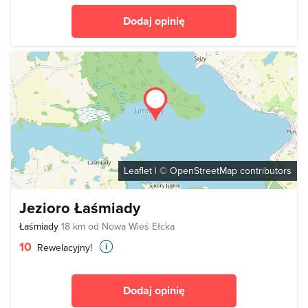
Dodaj opinię
Leaflet
| ©
OpenStreetMap
contributors
Jezioro Łaśmiady
Łaśmiady
18 km od Nowa Wieś Ełcka
10
Rewelacyjny!
Dodaj opinię