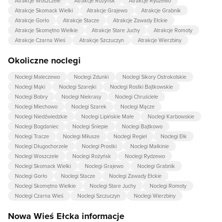
Atrakcje Woszczele
Atrakcje Rożyńsk
Atrakcje Rydzewo
Atrakcje Skomack Wielki
Atrakcje Grajewo
Atrakcje Grabnik
Atrakcje Gorło
Atrakcje Stacze
Atrakcje Zawady Ełckie
Atrakcje Skomętno Wielkie
Atrakcje Stare Juchy
Atrakcje Romoty
Atrakcje Czarna Wieś
Atrakcje Szczuczyn
Atrakcje Wierzbiny
Okoliczne noclegi
Noclegi Maleczewo
Noclegi Zdunki
Noclegi Sikory Ostrokolskie
Noclegi Mąki
Noclegi Szarejki
Noclegi Rostki Bajtkowskie
Noclegi Bobry
Noclegi Niekrasy
Noclegi Chruściele
Noclegi Miechowo
Noclegi Szarek
Noclegi Mącze
Noclegi Niedźwiedzkie
Noclegi Lipińskie Małe
Noclegi Karbowskie
Noclegi Bogdaniec
Noclegi Śniepie
Noclegi Bajtkowo
Noclegi Tracze
Noclegi Miłusze
Noclegi Regiel
Noclegi Ełk
Noclegi Długochorzele
Noclegi Prostki
Noclegi Małkinie
Noclegi Woszczele
Noclegi Rożyńsk
Noclegi Rydzewo
Noclegi Skomack Wielki
Noclegi Grajewo
Noclegi Grabnik
Noclegi Gorło
Noclegi Stacze
Noclegi Zawady Ełckie
Noclegi Skomętno Wielkie
Noclegi Stare Juchy
Noclegi Romoty
Noclegi Czarna Wieś
Noclegi Szczuczyn
Noclegi Wierzbiny
Nowa Wieś Ełcka informacje