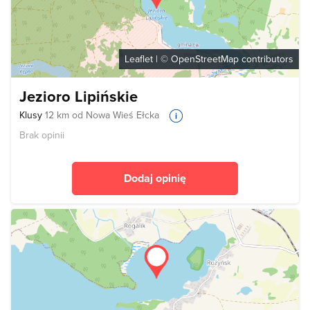
Leaflet
| ©
OpenStreetMap
contributors
Jezioro Lipińskie
Klusy
12 km od Nowa Wieś Ełcka
Brak opinii
Dodaj opinię