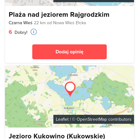
Plaża nad jeziorem Rajgrodzkim
Czarna Wieś
22 km od Nowa Wieś Ełcka
6
Dobry!
Dodaj opinię
Leaflet
| ©
OpenStreetMap
contributors
Jezioro Kukowino (Kukowskie)