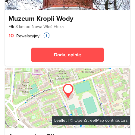
Muzeum Kropli Wody
Ełk
8 km od Nowa Wieś Ełcka
10
Rewelacyjny!
Dodaj opinię
Leaflet
| ©
OpenStreetMap
contributors