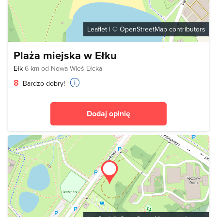
Leaflet
| ©
OpenStreetMap
contributors
Plaża miejska w Ełku
Ełk
6 km od Nowa Wieś Ełcka
8
Bardzo dobry!
Dodaj opinię