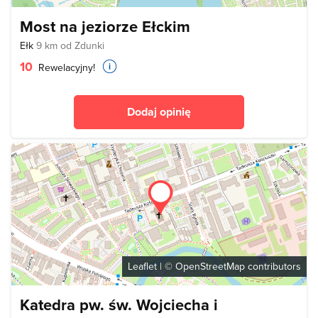
Most na jeziorze Ełckim
Ełk
9 km od Zdunki
10
Rewelacyjny!
Dodaj opinię
Leaflet
| ©
OpenStreetMap
contributors
Katedra pw. św. Wojciecha i