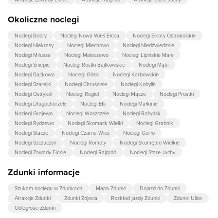
Okoliczne noclegi
Noclegi Bobry
Noclegi Nowa Wieś Ełcka
Noclegi Sikory Ostrokolskie
Noclegi Niekrasy
Noclegi Miechowo
Noclegi Niedźwiedzkie
Noclegi Miłusze
Noclegi Maleczewo
Noclegi Lipińskie Małe
Noclegi Śniepie
Noclegi Rostki Bajtkowskie
Noclegi Mąki
Noclegi Bajtkowo
Noclegi Glinki
Noclegi Karbowskie
Noclegi Szarejki
Noclegi Chruściele
Noclegi Kobylin
Noclegi Ostrykół
Noclegi Regiel
Noclegi Mącze
Noclegi Prostki
Noclegi Długochorzele
Noclegi Ełk
Noclegi Małkinie
Noclegi Grajewo
Noclegi Woszczele
Noclegi Rożyńsk
Noclegi Rydzewo
Noclegi Skomack Wielki
Noclegi Grabnik
Noclegi Stacze
Noclegi Czarna Wieś
Noclegi Gorło
Noclegi Szczuczyn
Noclegi Romoty
Noclegi Skomętno Wielkie
Noclegi Zawady Ełckie
Noclegi Rajgród
Noclegi Stare Juchy
Zdunki informacje
Szukam noclegu w Zdunkach
Mapa Zdunki
Dojazd do Zdunki
Atrakcje Zdunki
Zdunki Zdjecia
Rozkład jazdy Zdunki
Zdunki Ulice
Odległości Zdunki