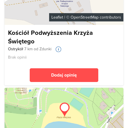
Leaflet
| ©
OpenStreetMap
contributors
Kościół Podwyższenia Krzyża
Świętego
Ostrykół
7 km od Zdunki
Brak opinii
Dodaj opinię