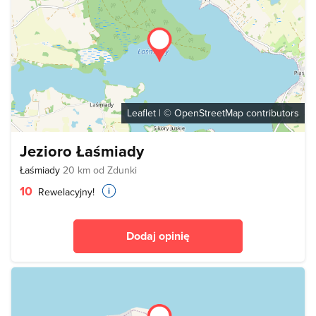
Leaflet
| ©
OpenStreetMap
contributors
Jezioro Łaśmiady
Łaśmiady
20 km od Zdunki
10
Rewelacyjny!
Dodaj opinię