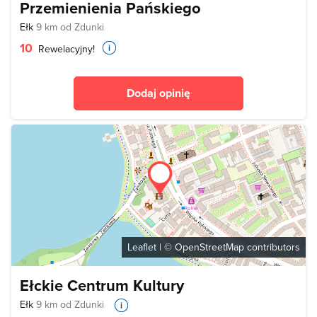
Przemienienia Pańskiego
Ełk
9 km od Zdunki
10
Rewelacyjny!
Dodaj opinię
Leaflet
| ©
OpenStreetMap
contributors
Ełckie Centrum Kultury
Ełk
9 km od Zdunki