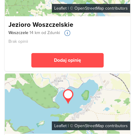
Leaflet
| ©
OpenStreetMap
contributors
Jezioro Woszczelskie
Woszczele
14 km od Zdunki
Brak opinii
Dodaj opinię
Leaflet
| ©
OpenStreetMap
contributors