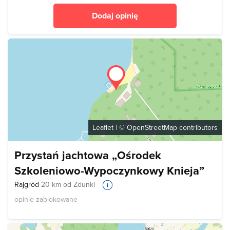
Dodaj opinię
Leaflet
| ©
OpenStreetMap
contributors
Przystań jachtowa „Ośrodek
Szkoleniowo-Wypoczynkowy Knieja”
Rajgród
20 km od Zdunki
opinie zablokowane