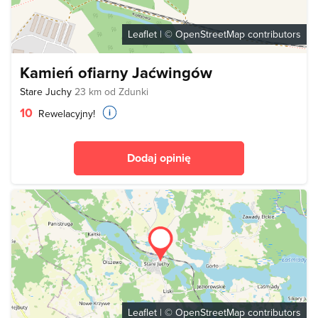
Leaflet
| ©
OpenStreetMap
contributors
Kamień ofiarny Jaćwingów
Stare Juchy
23 km od Zdunki
10
Rewelacyjny!
Dodaj opinię
Leaflet
| ©
OpenStreetMap
contributors