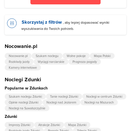
Skorzystaj z filtrów
, aby lepiej dopasować wyniki
wyszukiwania do Twoich potrzeb.
Nocowanie.pl
Nocowanie.pl
Szukam noclegu
Wolne pokoje
Mapa Polski
Rozkłady jazdy
Wyciągi narciarskie
Prognoza pogody
Kamery internetowe
Noclegi Zdunki
Popularne w Zdunkach
Szukam noclegu Zdunki
Tanie noclegi Zdunki
Noclegi w centrum Zdunki
Opinie noclegi Zdunki
Noclegi nad Jeziorem
Noclegi na Mazurach
Noclegi na Suwalszczyźnie
Zdunki
Imprezy Zdunki
Atrakcje Zdunki
Mapa Zdunki
Rozkłady jazdy Zdunki
Pogoda Zdunki
Zdjęcia Zdunki