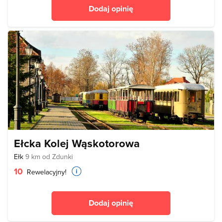
Dodaj opinię
Ełcka Kolej Wąskotorowa
Ełk
9 km od Zdunki
10
Rewelacyjny!
Dodaj opinię