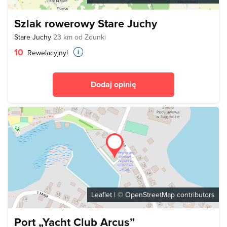
Szlak rowerowy Stare Juchy
Stare Juchy
23 km od Zdunki
10
Rewelacyjny!
Dodaj opinię
Leaflet
| ©
OpenStreetMap
contributors
Port „Yacht Club Arcus”