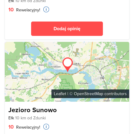
Ełk
10 km od Zdunki
10
Rewelacyjny!
Dodaj opinię
Leaflet
| ©
OpenStreetMap
contributors
Jezioro Sunowo
Ełk
10 km od Zdunki
10
Rewelacyjny!