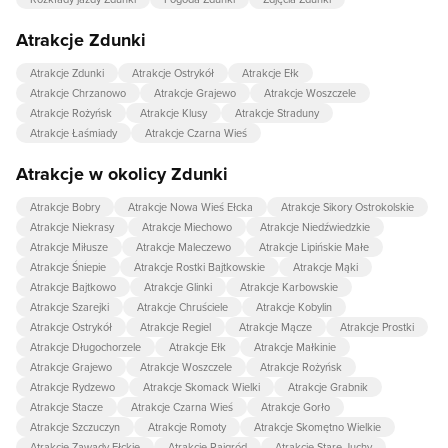
Atrakcje Zdunki
Atrakcje Zdunki
Atrakcje Ostrykół
Atrakcje Ełk
Atrakcje Chrzanowo
Atrakcje Grajewo
Atrakcje Woszczele
Atrakcje Rożyńsk
Atrakcje Klusy
Atrakcje Straduny
Atrakcje Łaśmiady
Atrakcje Czarna Wieś
Atrakcje w okolicy Zdunki
Atrakcje Bobry
Atrakcje Nowa Wieś Ełcka
Atrakcje Sikory Ostrokolskie
Atrakcje Niekrasy
Atrakcje Miechowo
Atrakcje Niedźwiedzkie
Atrakcje Miłusze
Atrakcje Maleczewo
Atrakcje Lipińskie Małe
Atrakcje Śniepie
Atrakcje Rostki Bajtkowskie
Atrakcje Mąki
Atrakcje Bajtkowo
Atrakcje Glinki
Atrakcje Karbowskie
Atrakcje Szarejki
Atrakcje Chruściele
Atrakcje Kobylin
Atrakcje Ostrykół
Atrakcje Regiel
Atrakcje Mącze
Atrakcje Prostki
Atrakcje Długochorzele
Atrakcje Ełk
Atrakcje Małkinie
Atrakcje Grajewo
Atrakcje Woszczele
Atrakcje Rożyńsk
Atrakcje Rydzewo
Atrakcje Skomack Wielki
Atrakcje Grabnik
Atrakcje Stacze
Atrakcje Czarna Wieś
Atrakcje Gorło
Atrakcje Szczuczyn
Atrakcje Romoty
Atrakcje Skomętno Wielkie
Atrakcje Zawady Ełckie
Atrakcje Rajgród
Atrakcje Stare Juchy