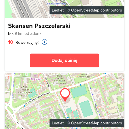
Leaflet
| ©
OpenStreetMap
contributors
Skansen Pszczelarski
Ełk
9 km od Zdunki
10
Rewelacyjny!
Dodaj opinię
Leaflet
| ©
OpenStreetMap
contributors