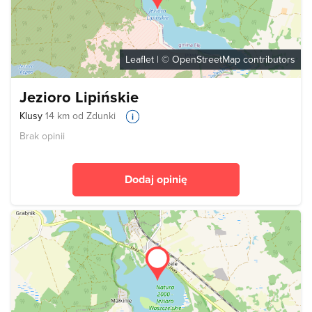
Leaflet
| ©
OpenStreetMap
contributors
Jezioro Lipińskie
Klusy
14 km od Zdunki
Brak opinii
Dodaj opinię