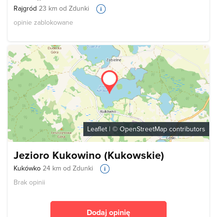
Rajgród
23 km od Zdunki
opinie zablokowane
Leaflet
| ©
OpenStreetMap
contributors
Jezioro Kukowino (Kukowskie)
Kukówko
24 km od Zdunki
Brak opinii
Dodaj opinię