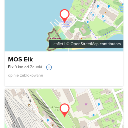
Leaflet
| ©
OpenStreetMap
contributors
MOS Ełk
Ełk
9 km od Zdunki
opinie zablokowane