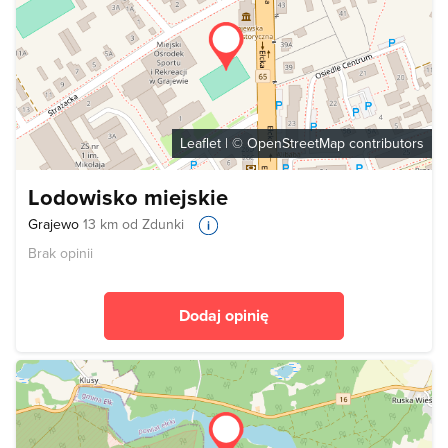
Leaflet
| ©
OpenStreetMap
contributors
Lodowisko miejskie
Grajewo
13 km od Zdunki
Brak opinii
Dodaj opinię