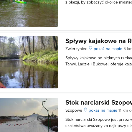
z okazji, by zobaczyć okolice miaste
mogą skorzystać z oferty firmy Pagaj
profesjonalną organizacją spływów 
Firma zapewnia: – nowoczesny, bez
Spływy kajakowe na R
Zwierzyniec
pokaż na mapie
5 km
Spływy kajakowe po pięknych rzeka
Tanwi, Ładzie i Bukowej, oferuje ka
Podczas kajakowaych wypraw możn
widoki na okolice Zwierzyńca. W zale
jest pobyt w Zwierzyńcu, firma organ
Stok narciarski Szop
Szopowe
pokaż na mapie
11 km 
Stok narciarski Szopowe jest przez 
szaleństwa uważany za najlepszy d
poczatkujących narciarzy i snowboa