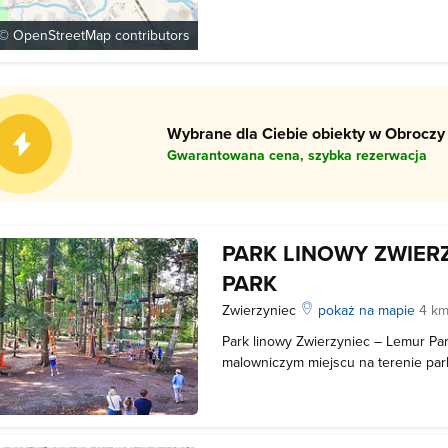
Zwierzyniec był znaną miejscowości
dlatego urządzono tu park zwany o
 ©
OpenStreetMap
contributors
Wybrane dla Ciebie obiekty w Obroczy 
Gwarantowana cena, szybka rezerwacja
PARK LINOWY ZWIERZ
PARK
Zwierzyniec
pokaż na mapie
4 km
Park linowy Zwierzyniec – Lemur Par
malowniczym miejscu na terenie par
ważniejszych atrakcji turystycznych 
dzieci miejsce pozwala w bezpieczn
tylko swoją kondycję fizyczną