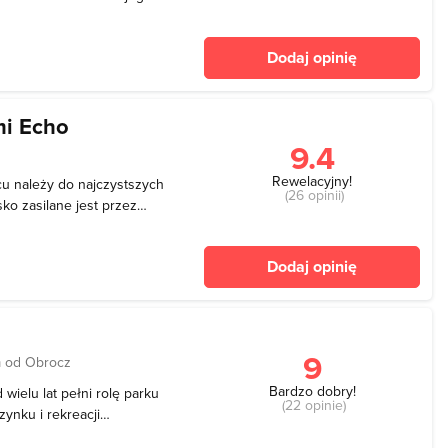
bszary Roztocza. Park ten
woim zasięgiem obszar 4801
Dodaj opinię
mi Echo
9.4
Rewelacyjny!
u należy do najczystszych
(26 opinii)
sko zasilane jest przez
rdzo czyste i dość ciepłe.
tu osób przez całe lato
Dodaj opinię
9
 od Obrocz
Bardzo dobry!
ielu lat pełni rolę parku
(22 opinie)
ynku i rekreacji
h tu turystów. Od wieków