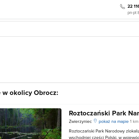
22 11
pn-pt 
e w okolicy Obrocz:
Roztoczański Park N
Zwierzyniec
pokaż na mapie
1 km
Roztoczański Park Narodowy zlokali
wschodniej części Polski, w wojewód