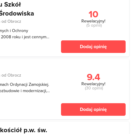
u Szkół
10
 Środowiska
Rewelacyjny!
 od Obrocz
(5 opinii)
nych i Ochrony
 2008 roku i jest cennym
atem usilnych starań
Dodaj opinię
ego i Rodziców, a także
powiatu zamojskieg
9.4
 od Obrocz
Rewelacyjny!
mach Ordynacji Zamojskiej.
(30 opinii)
zbudowie i modernizacji,
(pożar 1810, I wojna
wej browarem zajmował się
Dodaj opinię
kościół p.w. św.