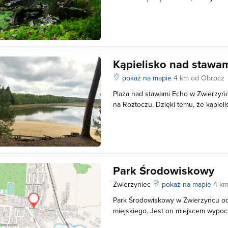
terenie znajdują się najcenniejsze o
powstał w 1974 roku i obejmował s
ha. Obecnie jego powierzchnia
Kąpielisko nad stawa
pokaż na mapie
4 km od Obrocz
Plaża nad stawami Echo w Zwierzyńc
na Roztoczu. Dzięki temu, że kąpieli
strumień Świerszcz, jego wody są ba
O bezpieczeństwo wypoczywających 
dbają ratownicy z zamojskiego
Park Środowiskowy
Zwierzyniec
pokaż na mapie
4 km
Park Środowiskowy w Zwierzyńcu od w
miejskiego. Jest on miejscem wypocz
mieszkańców miasta i przebywającyc