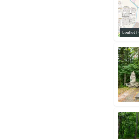
Leaflet
|