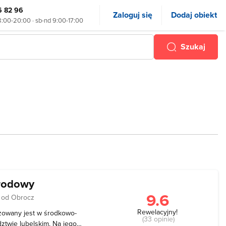
6 82 96
Zaloguj się
Dodaj obiekt
8:00-20:00 · sb-nd 9:00-17:00
Szukaj
arodowy
9.6
 od Obrocz
Rewelacyjny!
zowany jest w środkowo-
(33 opinie)
ztwie lubelskim. Na jego