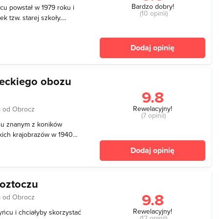
Bardzo dobry!
u powstał w 1979 roku i
(10 opinii)
k tzw. starej szkoły.
ilnie angażował się w
o organizować Dni
Dodaj opinię
amojszczyzny
ieckiego obozu
9.8
Rewelacyjny!
 od Obrocz
(7 opinii)
cu znanym z koników
skich krajobrazów w 1940
ejściowy dla robotników
Dodaj opinię
u obóz przesiedleńczy. To
ą wy
oztoczu
9.8
 od Obrocz
Rewelacyjny!
ńcu i chciałyby skorzystać
(12 opinii)