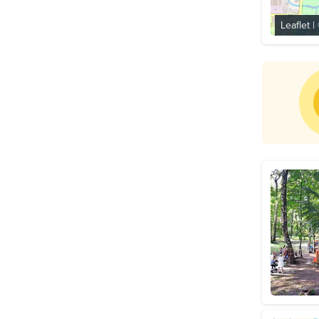
Leaflet
|