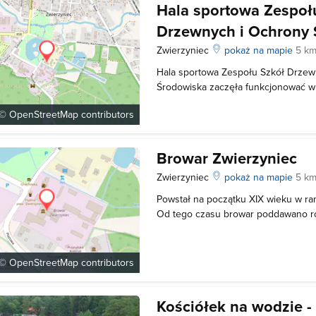
Hala sportowa Zespoł
Drzewnych i Ochrony
Zwierzyniec
pokaż na mapie
5 km
Hala sportowa Zespołu Szkół Drzew
Środowiska zaczęła funkcjonować w
sportowym obiektem będącym rezult
 ©
OpenStreetMap
contributors
Dyrekcji Szkoły, Grona Pedagogiczn
władz samorządowych Zwierzyńca i 
Browar Zwierzyniec
Zwierzyniec
pokaż na mapie
5 km
Powstał na początku XIX wieku w ra
Od tego czasu browar poddawano ro
chociaż nie omijały go nieszczęścia 
światowa). Podczas II wojny świato
zarząd niemiecki, natomiast po wo
 ©
OpenStreetMap
contributors
Kościółek na wodzie - 