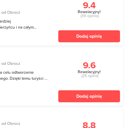
9.4
Rewelacyjny!
 od Obrocz
(34 opinie)
ardziej
erzyńcu i na całym
yni z niego obowiązkowy
Dodaj opinię
 i wyspa, na której
ekawą historię. Zostały wy
9.6
 od Obrocz
Rewelacyjny!
na celu odtworzenie
(25 opinii)
go. Dzięki temu turyści i
 pięknym parkiem,
 Na miejscu czekają
Dodaj opinię
giem wodnych z
8.8
 od Obrocz