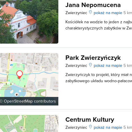
Jana Nepomucena
Zwierzyniec
pokaż na mapie
5 km
Kościółek na wodzie to jeden z najb
charakterystycznych zabytków w Zwi
Roztoczu. Malownicze położenie cz
punkt do zwiedzania w mieście. Staw
wybudowano świątynię, także mają ci
Park Zwierzyńczyk
Zwierzyniec
pokaż na mapie
5 km
Zwierzyńczyk to projekt, który miał 
zabytkowego układu wodno-pałacowe
mieszkańcy miasta mogą cieszyć się
powstałym za zwierzyniecką szkołą.
urokliwe alejki, biegnące nad brze
 ©
OpenStreetMap
contributors
Centrum Kultury
Zwierzyniec
pokaż na mapie
5 km