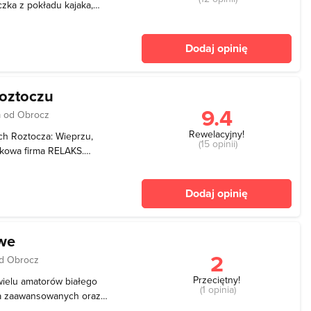
czka z pokładu kajaka,
. Zajmuje się ona
kajakowych po Roztoczu.
Dodaj opinię
piec
oztoczu
9.4
 od Obrocz
Rewelacyjny!
ch Roztocza: Wieprzu,
(15 opinii)
jakowa firma RELAKS.
a podziwać cudowne
żności od tego, jak długi
Dodaj opinię
izuje spły
owe
2
od Obrocz
Przeciętny!
wielu amatorów białego
(1 opinia)
la zaawansowanych oraz
rdzistów. Odwiedzający