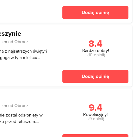
możliwość spacerowania po
Dodaj opinię
ę pa
eszynie
8.4
1 km od Obrocz
Bardzo dobry!
a z najsatrszych świątyń
(10 opinii)
agoga w tym miejscu
wiadczą miejscowe zapiski
rystyczny i wyróżniający
Dodaj opinię
nago
9.4
1 km od Obrocz
Rewelacyjny!
ie został odsłonięty w
(9 opinii)
nku przed ratuszem.
gmunt Jarmuł. Drugi pomnik
jduje się u podnóża Góry