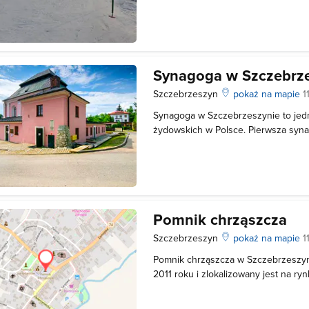
urokliwe okolice stoku mają także 
Górze Młynarce skąd rozpościera si
Synagoga w Szczebrz
Szczebrzeszyn
pokaż na mapie
1
Synagoga w Szczebrzeszynie to jedn
żydowskich w Polsce. Pierwsza syn
powstała już w XVI wieku, o czym ś
pochodzące z 1584 roku. To charakte
się element zabudowy miejskie. Sy
Pomnik chrząszcza
Szczebrzeszyn
pokaż na mapie
1
Pomnik chrząszcza w Szczebrzeszyn
2011 roku i zlokalizowany jest na ry
Autorem 2-metrowej rzeźby jest Zy
został odsłonięty w 2002 roku i zna