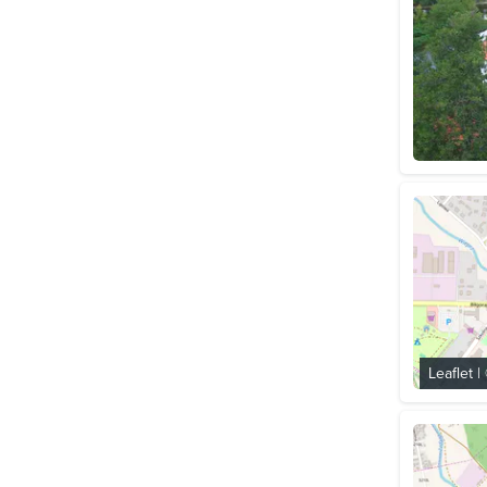
Leaflet
|