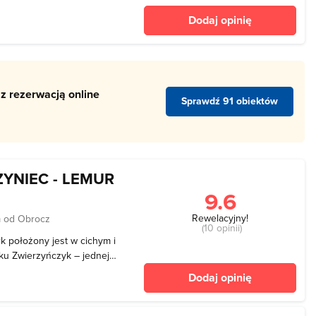
ą letniskową na Roztoczu
Dodaj opinię
grode
z rezerwacją online
Sprawdź 91 obiektów
YNIEC - LEMUR
9.6
Rewelacyjny!
 od Obrocz
(10 opinii)
k położony jest w cichym i
ku Zwierzyńczyk – jednej z
Roztocza. Przyjazne dla
Dodaj opinię
y sposób sprawdzić nie