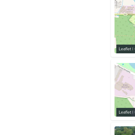
Leaflet
|
Leaflet
|