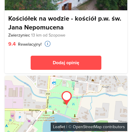
Kościółek na wodzie - kościół p.w. św.
Jana Nepomucena
Zwierzyniec
13 km od Szopowe
9.4
Rewelacyjny!
Dodaj opinię
Leaflet
| ©
OpenStreetMap
contributors