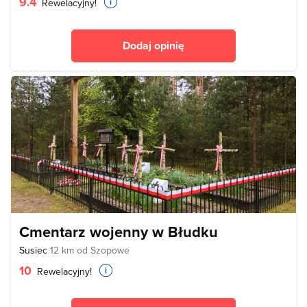
9.4
Rewelacyjny!
Dodaj opinię
Cmentarz wojenny w Błudku
Susiec
12 km od Szopowe
10
Rewelacyjny!