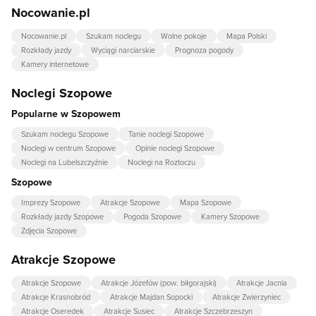
Nocowanie.pl
Nocowanie.pl
Szukam noclegu
Wolne pokoje
Mapa Polski
Rozkłady jazdy
Wyciągi narciarskie
Prognoza pogody
Kamery internetowe
Noclegi Szopowe
Popularne w Szopowem
Szukam noclegu Szopowe
Tanie noclegi Szopowe
Noclegi w centrum Szopowe
Opinie noclegi Szopowe
Noclegi na Lubelszczyźnie
Noclegi na Roztoczu
Szopowe
Imprezy Szopowe
Atrakcje Szopowe
Mapa Szopowe
Rozkłady jazdy Szopowe
Pogoda Szopowe
Kamery Szopowe
Zdjęcia Szopowe
Atrakcje Szopowe
Atrakcje Szopowe
Atrakcje Józefów (pow. biłgorajski)
Atrakcje Jacnia
Atrakcje Krasnobród
Atrakcje Majdan Sopocki
Atrakcje Zwierzyniec
Atrakcje Oseredek
Atrakcje Susiec
Atrakcje Szczebrzeszyn