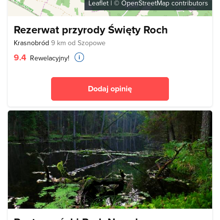
Leaflet
| ©
OpenStreetMap
contributors
Rezerwat przyrody Święty Roch
Krasnobród
9 km od Szopowe
9.4
Rewelacyjny!
Dodaj opinię