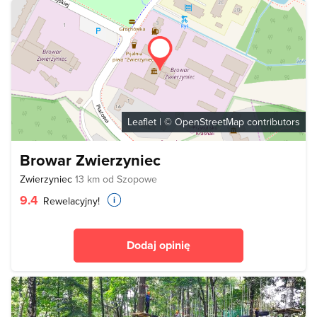
Leaflet
| ©
OpenStreetMap
contributors
Browar Zwierzyniec
Zwierzyniec
13 km od Szopowe
9.4
Rewelacyjny!
Dodaj opinię