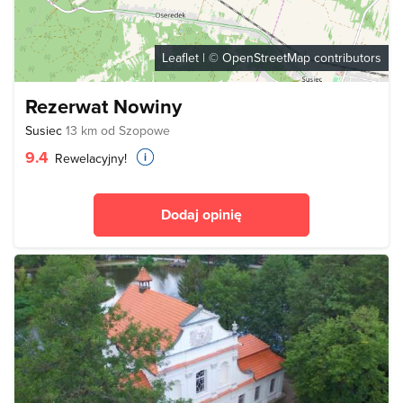
Leaflet
| ©
OpenStreetMap
contributors
Rezerwat Nowiny
Susiec
13 km od Szopowe
9.4
Rewelacyjny!
Dodaj opinię