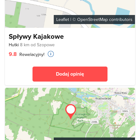
Leaflet
| ©
OpenStreetMap
contributors
Spływy Kajakowe
Hutki
8 km od Szopowe
9.8
Rewelacyjny!
Dodaj opinię