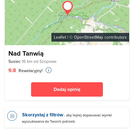
Leaflet
| ©
OpenStreetMap
contributors
Nad Tanwią
Susiec
16 km od Szopowe
9.8
Rewelacyjny!
Dodaj opinię
Skorzystaj z filtrów
, aby lepiej dopasować wyniki
wyszukiwania do Twoich potrzeb.