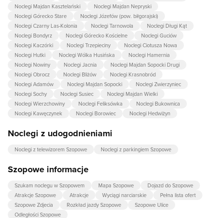
Noclegi Majdan Kasztelański
Noclegi Majdan Nepryski
Noclegi Górecko Stare
Noclegi Józefów (pow. biłgorajski)
Noclegi Czarny Las-Kolonia
Noclegi Tarnowola
Noclegi Długi Kąt
Noclegi Bondyrz
Noclegi Górecko Kościelne
Noclegi Guciów
Noclegi Kaczórki
Noclegi Trzepieciny
Noclegi Ciotusza Nowa
Noclegi Hutki
Noclegi Wólka Husińska
Noclegi Hamernia
Noclegi Nowiny
Noclegi Jacnia
Noclegi Majdan Sopocki Drugi
Noclegi Obrocz
Noclegi Bliżów
Noclegi Krasnobród
Noclegi Adamów
Noclegi Majdan Sopocki
Noclegi Zwierzyniec
Noclegi Sochy
Noclegi Susiec
Noclegi Majdan Wielki
Noclegi Wierzchowiny
Noclegi Feliksówka
Noclegi Bukownica
Noclegi Kawęczynek
Noclegi Borowiec
Noclegi Hedwiżyn
Noclegi z udogodnieniami
Noclegi z telewizorem Szopowe
Noclegi z parkingiem Szopowe
Szopowe informacje
Szukam noclegu w Szopowem
Mapa Szopowe
Dojazd do Szopowe
Atrakcje Szopowe
Atrakcje
Wyciągi narciarskie
Pełna lista ofert
Szopowe Zdjecia
Rozkład jazdy Szopowe
Szopowe Ulice
Odległości Szopowe