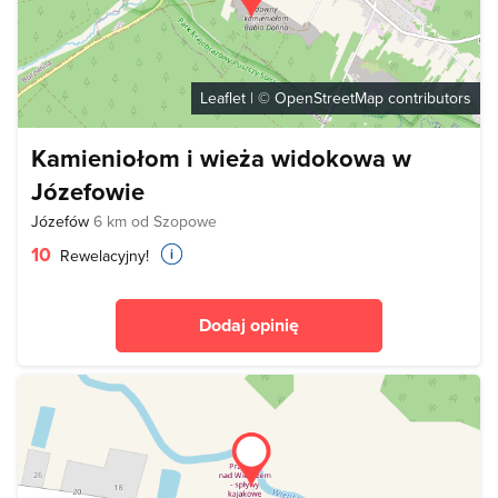
Leaflet
| ©
OpenStreetMap
contributors
Kamieniołom i wieża widokowa w
Józefowie
Józefów
6 km od Szopowe
10
Rewelacyjny!
Dodaj opinię