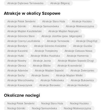
Atrakcje Dąbrowa Tarnawacka
Atrakcje Biłgoraj
Atrakcje w okolicy Szopowe
Atrakcje Potok Senderki
Atrakcje Stara Huta
Atrakcje Hucisko
Atrakcje Górniki
Atrakcje Samsonówka
Atrakcje Malewszczyzna
Atrakcje Majdan Kasztelański
Atrakcje Majdan Nepryski
Atrakcje Górecko Stare
Atrakcje Józefów (pow. biłgorajski)
Atrakcje Czarny Las-Kolonia
Atrakcje Tarnowola
Atrakcje Długi Kąt
Atrakcje Bondyrz
Atrakcje Górecko Kościelne
Atrakcje Guciów
Atrakcje Kaczórki
Atrakcje Trzepieciny
Atrakcje Ciotusza Nowa
Atrakcje Hutki
Atrakcje Wólka Husińska
Atrakcje Hamernia
Atrakcje Nowiny
Atrakcje Jacnia
Atrakcje Majdan Sopocki Drugi
Atrakcje Obrocz
Atrakcje Bliżów
Atrakcje Krasnobród
Atrakcje Adamów
Atrakcje Majdan Sopocki
Atrakcje Zwierzyniec
Atrakcje Sochy
Atrakcje Susiec
Atrakcje Majdan Wielki
Atrakcje Wierzchowiny
Atrakcje Feliksówka
Atrakcje Bukownica
Atrakcje Kawęczynek
Atrakcje Borowiec
Atrakcje Hedwiżyn
Okoliczne noclegi
Noclegi Potok Senderki
Noclegi Stara Huta
Noclegi Hucisko
Noclegi Górniki
Noclegi Samsonówka
Noclegi Malewszczyzna