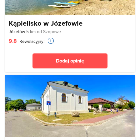
Kąpielisko w Józefowie
Józefów
5 km od Szopowe
9.8
Rewelacyjny!
Dodaj opinię