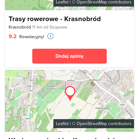
Leaflet
| ©
OpenStreetMap
contributors
Trasy rowerowe - Krasnobród
Krasnobród
11 km od Szopowe
9.2
Rewelacyjny!
Dodaj opinię
Leaflet
| ©
OpenStreetMap
contributors