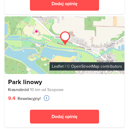
Dodaj opinię
Leaflet
| ©
OpenStreetMap
contributors
Park linowy
Krasnobród
10 km od Szopowe
9.4
Rewelacyjny!
Dodaj opinię