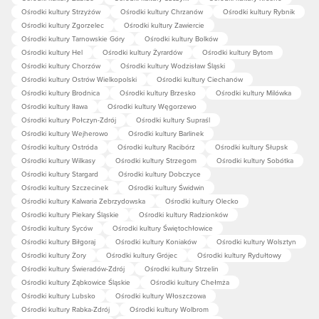
Ośrodki kultury Strzyżów
Ośrodki kultury Chrzanów
Ośrodki kultury Rybnik
Ośrodki kultury Zgorzelec
Ośrodki kultury Zawiercie
Ośrodki kultury Tarnowskie Góry
Ośrodki kultury Bolków
Ośrodki kultury Hel
Ośrodki kultury Żyrardów
Ośrodki kultury Bytom
Ośrodki kultury Chorzów
Ośrodki kultury Wodzisław Śląski
Ośrodki kultury Ostrów Wielkopolski
Ośrodki kultury Ciechanów
Ośrodki kultury Brodnica
Ośrodki kultury Brzesko
Ośrodki kultury Milówka
Ośrodki kultury Iława
Ośrodki kultury Węgorzewo
Ośrodki kultury Połczyn-Zdrój
Ośrodki kultury Supraśl
Ośrodki kultury Wejherowo
Ośrodki kultury Barlinek
Ośrodki kultury Ostróda
Ośrodki kultury Racibórz
Ośrodki kultury Słupsk
Ośrodki kultury Wilkasy
Ośrodki kultury Strzegom
Ośrodki kultury Sobótka
Ośrodki kultury Stargard
Ośrodki kultury Dobczyce
Ośrodki kultury Szczecinek
Ośrodki kultury Świdwin
Ośrodki kultury Kalwaria Zebrzydowska
Ośrodki kultury Olecko
Ośrodki kultury Piekary Śląskie
Ośrodki kultury Radzionków
Ośrodki kultury Syców
Ośrodki kultury Świętochłowice
Ośrodki kultury Biłgoraj
Ośrodki kultury Koniaków
Ośrodki kultury Wolsztyn
Ośrodki kultury Żory
Ośrodki kultury Grójec
Ośrodki kultury Rydułtowy
Ośrodki kultury Świeradów-Zdrój
Ośrodki kultury Strzelin
Ośrodki kultury Ząbkowice Śląskie
Ośrodki kultury Chełmża
Ośrodki kultury Lubsko
Ośrodki kultury Włoszczowa
Ośrodki kultury Rabka-Zdrój
Ośrodki kultury Wolbrom