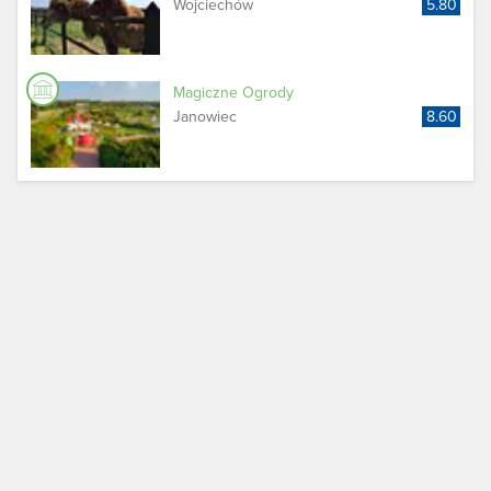
Wojciechów
5.80
Magiczne Ogrody
Janowiec
8.60