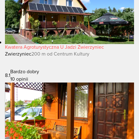
Kwatera Agroturystyczna U Jadzi Zwierzyniec
Zwierzyniec
200 m od Centrum Kultury
Bardzo dobry
8.1
10 opinii