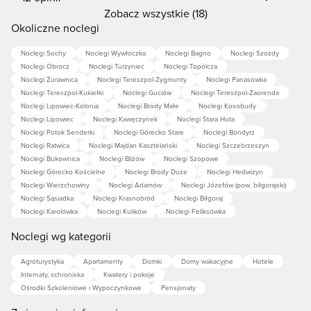
Zobacz wszystkie (18)
Okoliczne noclegi
Noclegi Sochy
Noclegi Wywłoczka
Noclegi Bagno
Noclegi Szozdy
Noclegi Obrocz
Noclegi Turzyniec
Noclegi Topólcza
Noclegi Żurawnica
Noclegi Tereszpol-Zygmunty
Noclegi Panasówka
Noclegi Tereszpol-Kukiełki
Noclegi Guciów
Noclegi Tereszpol-Zaorenda
Noclegi Lipowiec-Kolonia
Noclegi Brody Małe
Noclegi Kosobudy
Noclegi Lipowiec
Noclegi Kawęczynek
Noclegi Stara Huta
Noclegi Potok Senderki
Noclegi Górecko Stare
Noclegi Bondyrz
Noclegi Ratwica
Noclegi Majdan Kasztelański
Noclegi Szczebrzeszyn
Noclegi Bukownica
Noclegi Bliżów
Noclegi Szopowe
Noclegi Górecko Kościelne
Noclegi Brody Duże
Noclegi Hedwiżyn
Noclegi Wierzchowiny
Noclegi Adamów
Noclegi Józefów (pow. biłgorajski)
Noclegi Sąsiadka
Noclegi Krasnobród
Noclegi Biłgoraj
Noclegi Karolówka
Noclegi Kulików
Noclegi Feliksówka
Noclegi wg kategorii
Agroturystyka
Apartamenty
Domki
Domy wakacyjne
Hotele
Internaty, schroniska
Kwatery i pokoje
Ośrodki Szkoleniowe i Wypoczynkowe
Pensjonaty