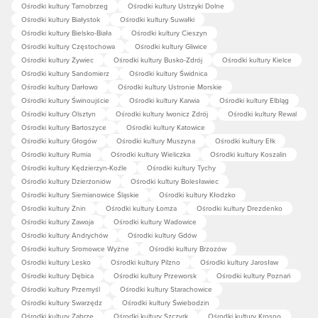
Ośrodki kultury Tarnobrzeg
Ośrodki kultury Ustrzyki Dolne
Ośrodki kultury Białystok
Ośrodki kultury Suwałki
Ośrodki kultury Bielsko-Biała
Ośrodki kultury Cieszyn
Ośrodki kultury Częstochowa
Ośrodki kultury Gliwice
Ośrodki kultury Żywiec
Ośrodki kultury Busko-Zdrój
Ośrodki kultury Kielce
Ośrodki kultury Sandomierz
Ośrodki kultury Świdnica
Ośrodki kultury Darłowo
Ośrodki kultury Ustronie Morskie
Ośrodki kultury Świnoujście
Ośrodki kultury Karwia
Ośrodki kultury Elbląg
Ośrodki kultury Olsztyn
Ośrodki kultury Iwonicz Zdrój
Ośrodki kultury Rewal
Ośrodki kultury Bartoszyce
Ośrodki kultury Katowice
Ośrodki kultury Głogów
Ośrodki kultury Muszyna
Ośrodki kultury Ełk
Ośrodki kultury Rumia
Ośrodki kultury Wieliczka
Ośrodki kultury Koszalin
Ośrodki kultury Kędzierzyn-Koźle
Ośrodki kultury Tychy
Ośrodki kultury Dzierżoniów
Ośrodki kultury Bolesławiec
Ośrodki kultury Siemianowice Śląskie
Ośrodki kultury Kłodzko
Ośrodki kultury Żnin
Ośrodki kultury Łomża
Ośrodki kultury Drezdenko
Ośrodki kultury Zawoja
Ośrodki kultury Wadowice
Ośrodki kultury Andrychów
Ośrodki kultury Gdów
Ośrodki kultury Sromowce Wyżne
Ośrodki kultury Brzozów
Ośrodki kultury Lesko
Ośrodki kultury Pilzno
Ośrodki kultury Jarosław
Ośrodki kultury Dębica
Ośrodki kultury Przeworsk
Ośrodki kultury Poznań
Ośrodki kultury Przemyśl
Ośrodki kultury Starachowice
Ośrodki kultury Swarzędz
Ośrodki kultury Świebodzin
Ośrodki kultury Zabrze
Ośrodki kultury Szczyrk
Ośrodki kultury Krosno