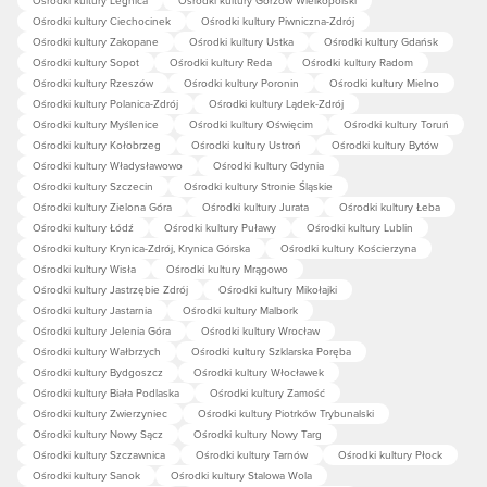
Ośrodki kultury Ciechocinek
Ośrodki kultury Piwniczna-Zdrój
Ośrodki kultury Zakopane
Ośrodki kultury Ustka
Ośrodki kultury Gdańsk
Ośrodki kultury Sopot
Ośrodki kultury Reda
Ośrodki kultury Radom
Ośrodki kultury Rzeszów
Ośrodki kultury Poronin
Ośrodki kultury Mielno
Ośrodki kultury Polanica-Zdrój
Ośrodki kultury Lądek-Zdrój
Ośrodki kultury Myślenice
Ośrodki kultury Oświęcim
Ośrodki kultury Toruń
Ośrodki kultury Kołobrzeg
Ośrodki kultury Ustroń
Ośrodki kultury Bytów
Ośrodki kultury Władysławowo
Ośrodki kultury Gdynia
Ośrodki kultury Szczecin
Ośrodki kultury Stronie Śląskie
Ośrodki kultury Zielona Góra
Ośrodki kultury Jurata
Ośrodki kultury Łeba
Ośrodki kultury Łódź
Ośrodki kultury Puławy
Ośrodki kultury Lublin
Ośrodki kultury Krynica-Zdrój, Krynica Górska
Ośrodki kultury Kościerzyna
Ośrodki kultury Wisła
Ośrodki kultury Mrągowo
Ośrodki kultury Jastrzębie Zdrój
Ośrodki kultury Mikołajki
Ośrodki kultury Jastarnia
Ośrodki kultury Malbork
Ośrodki kultury Jelenia Góra
Ośrodki kultury Wrocław
Ośrodki kultury Wałbrzych
Ośrodki kultury Szklarska Poręba
Ośrodki kultury Bydgoszcz
Ośrodki kultury Włocławek
Ośrodki kultury Biała Podlaska
Ośrodki kultury Zamość
Ośrodki kultury Zwierzyniec
Ośrodki kultury Piotrków Trybunalski
Ośrodki kultury Nowy Sącz
Ośrodki kultury Nowy Targ
Ośrodki kultury Szczawnica
Ośrodki kultury Tarnów
Ośrodki kultury Płock
Ośrodki kultury Sanok
Ośrodki kultury Stalowa Wola