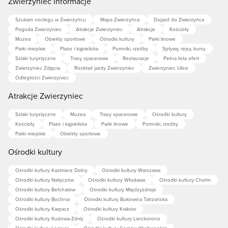
Zwierzyniec informacje
Szukam noclegu w Zwierzyńcu
Mapa Zwierzyńca
Dojazd do Zwierzyńca
Pogoda Zwierzyniec
Atrakcje Zwierzyniec
Atrakcje
Kościoły
Muzea
Obiekty sportowe
Ośrodki kultury
Parki linowe
Parki miejskie
Plaże i kąpieliska
Pomniki, rzeźby
Spływy, rejsy, kursy
Szlaki turystyczne
Trasy spacerowe
Restauracje
Pełna lista ofert
Zwierzyniec Zdjęcia
Rozkład jazdy Zwierzyniec
Zwierzyniec Ulice
Odległości Zwierzyniec
Atrakcje Zwierzyniec
Szlaki turystyczne
Muzea
Trasy spacerowe
Ośrodki kultury
Kościoły
Plaże i kąpieliska
Parki linowe
Pomniki, rzeźby
Parki miejskie
Obiekty sportowe
Ośrodki kultury
Ośrodki kultury Kazimierz Dolny
Ośrodki kultury Warszawa
Ośrodki kultury Nałęczów
Ośrodki kultury Włodawa
Ośrodki kultury Chełm
Ośrodki kultury Bełchatów
Ośrodki kultury Międzyzdroje
Ośrodki kultury Bochnia
Ośrodki kultury Bukowina Tatrzańska
Ośrodki kultury Karpacz
Ośrodki kultury Kraków
Ośrodki kultury Kudowa-Zdrój
Ośrodki kultury Lanckorona
Ośrodki kultury Legnica
Ośrodki kultury Gorzów Wielkopolski