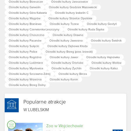
Ośrodki kultury Brzeszcze
Ośrodki kultury Jaroszowice
Ośrodki kultury Garwolin
Ośrodki kultury Grodzisk Mazowiecki
Ośrodki kultury Góra Kalwaria
Ośrodki kultury Izabelin C
Ośrodki kultury Węgrów
Ośrodki kultury Strzelce Opolskie
Ośrodki kultury Braniewo
Ośrodki kultury Tczew
Ośrodki kultury Gostyń
Ośrodki kultury Czerwionka-Leszczyny
Ośrodki kultury Ruda Śląska
Ośrodki kultury Choszczno
Ośrodki kultury Drawno
Ośrodki kultury Pacanów
Ośrodki kultury Jaworzno
Ośrodki kultury Świdnik
Ośrodki kultury Sulęcin
Ośrodki kultury Dębowa Kłoda
Ośrodki kultury Police
Ośrodki kultury Brzeg (pow. brzeski)
Ośrodki kultury Rogóźno
Ośrodki kultury Jawor
Ośrodki kultury Hajnówka
Ośrodki kultury Ludźmierz
Ośrodki kultury Orońsko
Ośrodki kultury Wołów
Ośrodki kultury Mysłowice
Ośrodki kultury Żychlin
Ośrodki kultury Kalisz
Ośrodki kultury Szczawno-Zdrój
Ośrodki kultury Bircza
Ośrodki kultury Września
Ośrodki kultury Konin
Ośrodki kultury Brzeg Dolny
Popularne atrakcje
W LUBELSKIM
Zoo w Wojciechowie