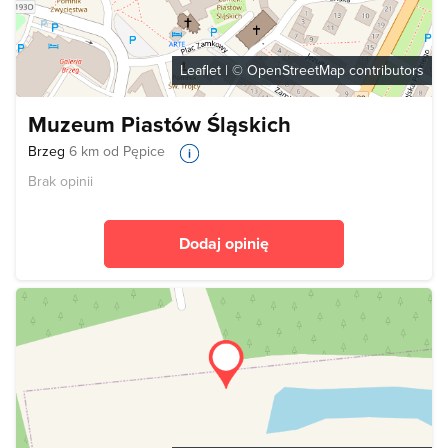
Leaflet
| ©
OpenStreetMap
contributors
Muzeum Piastów Śląskich
Brzeg
6 km od Pępice
Brak opinii
Dodaj opinię