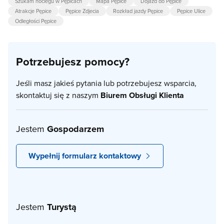
Szukam noclegu w Pępicach
Mapa Pępice
Dojazd do Pępice
Atrakcje Pępice
Pępice Zdjecia
Rozkład jazdy Pępice
Pępice Ulice
Odległości Pępice
Potrzebujesz pomocy?
Jeśli masz jakieś pytania lub potrzebujesz wsparcia,
skontaktuj się z naszym
Biurem Obsługi Klienta
Jestem
Gospodarzem
Wypełnij formularz kontaktowy
Jestem
Turystą