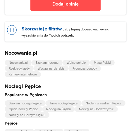
Dodaj opinię
Skorzystaj z filtrów
, aby lepiej dopasować wyniki
wyszukiwania do Twoich potrzeb.
Nocowanie.pl
Nocowanie.pl
Szukam noclegu
Wolne pokoje
Mapa Polski
Rozkłady jazdy
Wyciągi narciarskie
Prognoza pogody
Kamery internetowe
Noclegi Pępice
Popularne w Pępicach
Szukam noclegu Pępice
Tanie noclegi Pępice
Noclegi w centrum Pępice
Opinie noclegi Pępice
Noclegi na Śląsku
Noclegi na Opolszczyźnie
Noclegi na Górnym Śląsku
Pępice