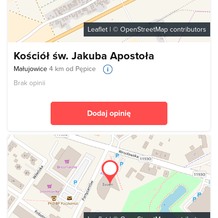
Leaflet
| ©
OpenStreetMap
contributors
Kościół św. Jakuba Apostoła
Małujowice
4 km od Pępice
Brak opinii
Dodaj opinię