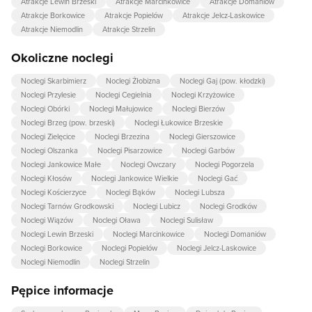
Atrakcje Lewin Brzeski
Atrakcje Marcinkowice
Atrakcje Domaniów
Atrakcje Borkowice
Atrakcje Popielów
Atrakcje Jelcz-Laskowice
Atrakcje Niemodlin
Atrakcje Strzelin
Okoliczne noclegi
Noclegi Skarbimierz
Noclegi Żłobizna
Noclegi Gaj (pow. kłodzki)
Noclegi Przylesie
Noclegi Cegielnia
Noclegi Krzyżowice
Noclegi Obórki
Noclegi Małujowice
Noclegi Bierzów
Noclegi Brzeg (pow. brzeski)
Noclegi Łukowice Brzeskie
Noclegi Zielęcice
Noclegi Brzezina
Noclegi Gierszowice
Noclegi Olszanka
Noclegi Pisarzowice
Noclegi Garbów
Noclegi Jankowice Małe
Noclegi Owczary
Noclegi Pogorzela
Noclegi Kłosów
Noclegi Jankowice Wielkie
Noclegi Gać
Noclegi Kościerzyce
Noclegi Bąków
Noclegi Lubsza
Noclegi Tarnów Grodkowski
Noclegi Lubicz
Noclegi Grodków
Noclegi Wiązów
Noclegi Oława
Noclegi Sulisław
Noclegi Lewin Brzeski
Noclegi Marcinkowice
Noclegi Domaniów
Noclegi Borkowice
Noclegi Popielów
Noclegi Jelcz-Laskowice
Noclegi Niemodlin
Noclegi Strzelin
Pępice informacje