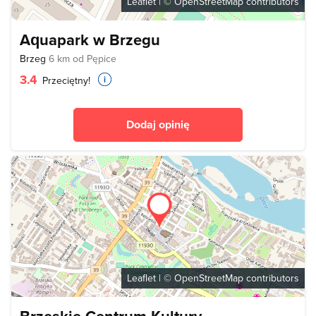
Leaflet
| ©
OpenStreetMap
contributors
Aquapark w Brzegu
Brzeg
6 km od Pępice
3.4
Przeciętny!
Dodaj opinię
Leaflet
| ©
OpenStreetMap
contributors