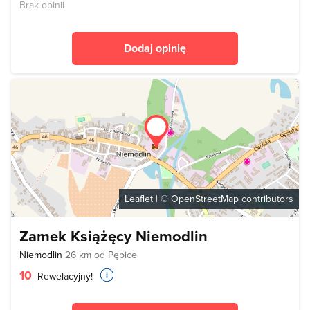
Brak opinii
Dodaj opinię
Leaflet
| ©
OpenStreetMap
contributors
Zamek Książęcy Niemodlin
Niemodlin
26 km od Pępice
10
Rewelacyjny!