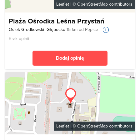
Leaflet
| ©
OpenStreetMap
contributors
Plaża Ośrodka Leśna Przystań
Osiek Grodkowski- Głębocko
15 km od Pępice
Brak opinii
Dodaj opinię
Leaflet
| ©
OpenStreetMap
contributors