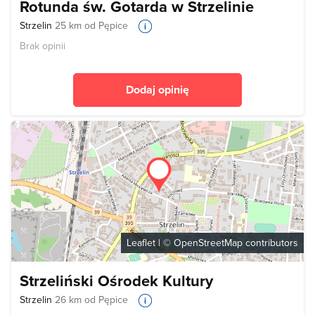
Rotunda św. Gotarda w Strzelinie
Strzelin
25 km od Pępice
Brak opinii
Dodaj opinię
Leaflet
| ©
OpenStreetMap
contributors
Strzeliński Ośrodek Kultury
Strzelin
26 km od Pępice