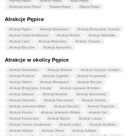
Imprezy Pępice
Atrakcje Pępice
Mapa Pępice
Rozkłady jazdy Pępice
Pogoda Pępice
Zdjęcia Pępice
Atrakcje Pępice
Atrakcje Pępice
Atrakcje Małujowice
Atrakcje Brzeg (pow. brzeski)
Atrakcje Osiek Grodkowski
Atrakcje Strzelin
Atrakcje Niemodlin
Atrakcje Lipno
Atrakcje Wojnowice
Atrakcje Tułowice
Atrakcje Bierutów
Atrakcje Namysłów
Atrakcje w okolicy Pępice
Atrakcje Skarbimierz
Atrakcje Żłobizna
Atrakcje Gaj (pow. kłodzki)
Atrakcje Przylesie
Atrakcje Cegielnia
Atrakcje Krzyżowice
Atrakcje Obórki
Atrakcje Małujowice
Atrakcje Bierzów
Atrakcje Brzeg (pow. brzeski)
Atrakcje Łukowice Brzeskie
Atrakcje Zielęcice
Atrakcje Brzezina
Atrakcje Gierszowice
Atrakcje Olszanka
Atrakcje Pisarzowice
Atrakcje Garbów
Atrakcje Jankowice Małe
Atrakcje Owczary
Atrakcje Pogorzela
Atrakcje Kłosów
Atrakcje Jankowice Wielkie
Atrakcje Gać
Atrakcje Kościerzyce
Atrakcje Bąków
Atrakcje Lubsza
Atrakcje Tarnów Grodkowski
Atrakcje Lubicz
Atrakcje Grodków
Atrakcje Wiązów
Atrakcje Oława
Atrakcje Sulisław