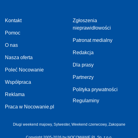
Kontakt
Zgłoszenia
nieprawidłowości
Pomoc
Patronat medialny
O nas
Redakcja
Nasza oferta
Dla prasy
Poleć Nocowanie
Partnerzy
Współpraca
Polityka prywatności
Reklama
Regulaminy
Praca w Nocowanie.pl
Długi weekend majowy
,
Sylwester
,
Weekend czerwcowy
,
Zakopane
Copyright 2005-2026 by NOCOWANIE.PL Sp. z o.o.