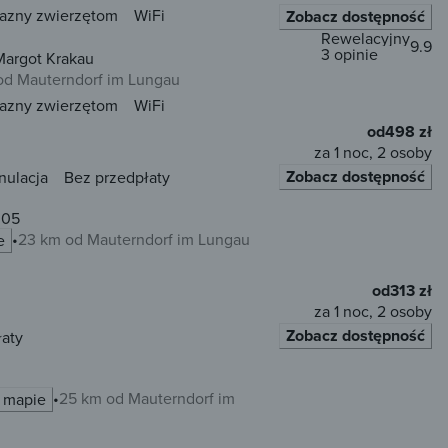
jazny zwierzętom
WiFi
Zobacz dostępność
Rewelacyjny
9.9
3 opinie
Margot Krakau
od Mauterndorf im Lungau
jazny zwierzętom
WiFi
od
498 zł
za 1 noc, 2 osoby
Zobacz dostępność
nulacja
Bez przedpłaty
305
23 km od Mauterndorf im Lungau
e
od
313 zł
za 1 noc, 2 osoby
Zobacz dostępność
łaty
25 km od Mauterndorf im
 mapie