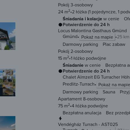
Pokój 3-osobowy
2
24 m
2 łóżka
(1 pojedyncze, 1 pod
Śniadania i kolacje
w cenie
Of
Potwierdzenie do 24 h
Locus Malontina Gasthaus Gmünd
Gmünd
25 km
Pokaż na mapie
Darmowy parking
Plac zabaw
Pokój 2-osobowy
2
15 m
1 łóżko
podwójne
Śniadanie
w cenie
Bezpłatna a
Potwierdzenie do 24 h
Chalet Almzeit EG Turracher Hö
Predlitz-Turrach
Pokaż na mapi
Darmowy parking
Sauna
Przy
Apartament 8-osobowy
2
75 m
4 łóżka
podwójne
Bezpłatna anulacja
Bez przedp
Natychmiastowa rezerwacja
Vendégház Turrach - AST025