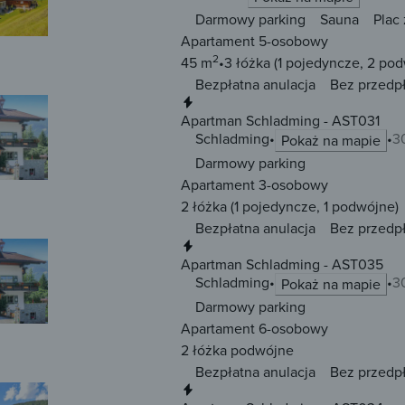
Darmowy parking
Sauna
Plac
Apartament 5-osobowy
2
45 m
3 łóżka
(1 pojedyncze, 2 po
Bezpłatna anulacja
Bez przedp
Natychmiastowa rezerwacja
Apartman Schladming - AST031
Schladming
3
Pokaż na mapie
Darmowy parking
Apartament 3-osobowy
2 łóżka
(1 pojedyncze, 1 podwójne)
Bezpłatna anulacja
Bez przedp
Natychmiastowa rezerwacja
Apartman Schladming - AST035
Schladming
3
Pokaż na mapie
Darmowy parking
Apartament 6-osobowy
2 łóżka
podwójne
Bezpłatna anulacja
Bez przedp
Natychmiastowa rezerwacja