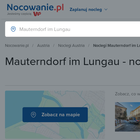
Zaplanuj nocleg
Nocowanie.pl
Austria
Noclegi Austria
Noclegi Mauterndorf im 
Mauterndorf im Lungau - n
Zobacz, co 
Zobacz na mapie