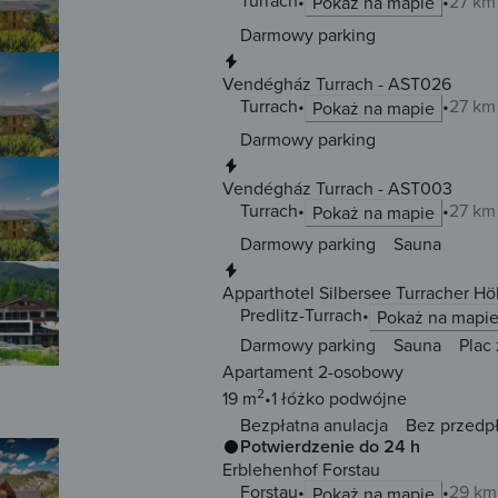
Turrach
27 km
Pokaż na mapie
Darmowy parking
Natychmiastowa rezerwacja
Vendégház Turrach - AST026
Turrach
27 km
Pokaż na mapie
Darmowy parking
Natychmiastowa rezerwacja
Vendégház Turrach - AST003
Turrach
27 km
Pokaż na mapie
Darmowy parking
Sauna
Natychmiastowa rezerwacja
Apparthotel Silbersee Turracher H
Predlitz-Turrach
Pokaż na mapi
Darmowy parking
Sauna
Plac
Apartament 2-osobowy
2
19 m
1 łóżko
podwójne
Bezpłatna anulacja
Bez przedp
Potwierdzenie do 24 h
Erblehenhof Forstau
Forstau
29 km
Pokaż na mapie