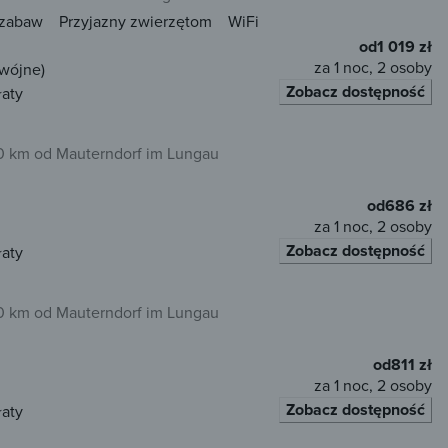
 zabaw
Przyjazny zwierzętom
WiFi
od
1 019 zł
za 1 noc, 2 osoby
dwójne)
Zobacz dostępność
łaty
0 km od Mauterndorf im Lungau
od
686 zł
za 1 noc, 2 osoby
Zobacz dostępność
łaty
0 km od Mauterndorf im Lungau
od
811 zł
za 1 noc, 2 osoby
Zobacz dostępność
łaty