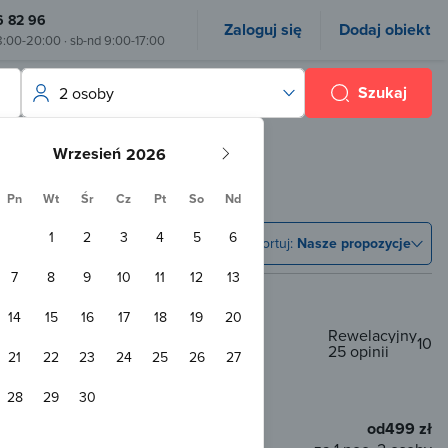
6 82 96
Zaloguj się
Dodaj obiekt
8:00-20:00 · sb-nd 9:00-17:00
Szukaj
2 osoby
Wrzesień
Pn
Wt
Śr
Cz
Pt
So
Nd
1
2
3
4
5
6
Sortuj:
Nasze propozycje
7
8
9
10
11
12
13
14
15
16
17
18
19
20
Rewelacyjny
10
25 opinii
21
22
23
24
25
26
27
00 m od centrum
28
29
30
WiFi
od
499 zł