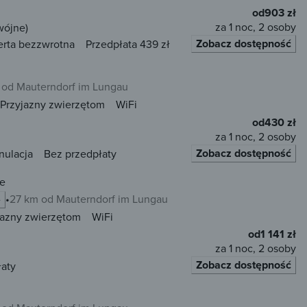
od
903 zł
za 1 noc, 2 osoby
wójne)
Zobacz dostępność
erta bezzwrotna
Przedpłata 439 zł
 od Mauterndorf im Lungau
Przyjazny zwierzętom
WiFi
od
430 zł
za 1 noc, 2 osoby
Zobacz dostępność
nulacja
Bez przedpłaty
he
27 km od Mauterndorf im Lungau
e
jazny zwierzętom
WiFi
od
1 141 zł
za 1 noc, 2 osoby
Zobacz dostępność
łaty