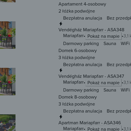
Apartament 4-osobowy
2 łóżka
podwójne
Bezpłatna anulacja
Bez przedp
Natychmiastowa rezerwacja
Vendégház Mariapfarr - ASA348
Mariapfarr
3,1
Pokaż na mapie
Darmowy parking
Sauna
WiFi
Domek 6-osobowy
3 łóżka
podwójne
Bezpłatna anulacja
Bez przedp
Natychmiastowa rezerwacja
Vendégház Mariapfarr - ASA347
Mariapfarr
3,1
Pokaż na mapie
Darmowy parking
Sauna
WiFi
Domek 8-osobowy
3 łóżka
podwójne
Bezpłatna anulacja
Bez przedp
Natychmiastowa rezerwacja
Apartman Mariapfarr - ASA346
Mariapfarr
3,1
Pokaż na mapie