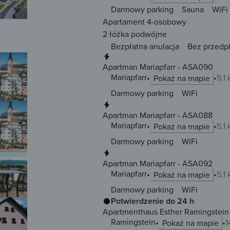
Darmowy parking
Sauna
WiFi
Apartament 4-osobowy
2 łóżka
podwójne
Bezpłatna anulacja
Bez przedp
Natychmiastowa rezerwacja
Apartman Mariapfarr - ASA090
Mariapfarr
5,1
Pokaż na mapie
Darmowy parking
WiFi
Natychmiastowa rezerwacja
Apartman Mariapfarr - ASA088
Mariapfarr
5,1
Pokaż na mapie
Darmowy parking
WiFi
Natychmiastowa rezerwacja
Apartman Mariapfarr - ASA092
Mariapfarr
5,1
Pokaż na mapie
Darmowy parking
WiFi
Potwierdzenie do 24 h
Apartmenthaus Esther Ramingstein
Ramingstein
1
Pokaż na mapie