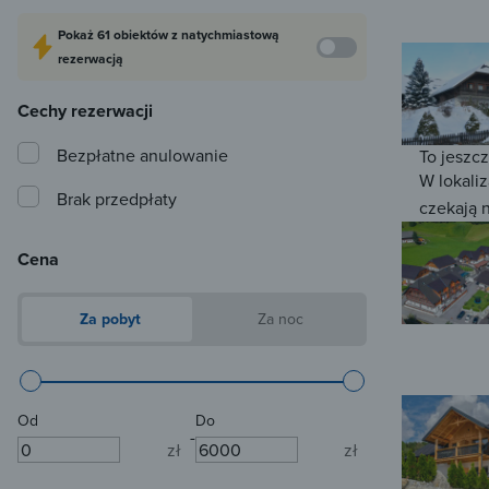
Pokaż
61 obiektów
z natychmiastową
rezerwacją
Cechy rezerwacji
Bezpłatne anulowanie
To jeszc
W lokaliz
Brak przedpłaty
czekają 
Cena
Za pobyt
Za noc
Od
Do
-
zł
zł