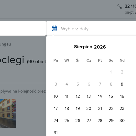
22 11
pn-pt 
Wybierz daty
Lungau
Sierpień
oclegi
Pn
Wt
Śr
Cz
Pt
So
Nd
(
90 obiektów
)
1
2
3
4
5
6
7
8
9
wpływa na kolejność prezentowanych obiektów.
Sprawdź.
10
11
12
13
14
15
16
Potwierdzenie do 24 h
Hotel Neuwirt Mauterndorf
17
18
19
20
21
22
23
Mauterndorf
3
Pokaż na mapie
24
25
26
27
28
29
30
Darmowy parking
Plac zabaw
Pokój 2-osobowy
31
2