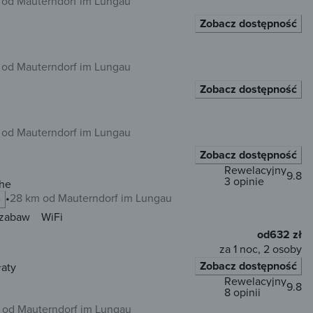
 od Mauterndorf im Lungau
Zobacz dostępność
 od Mauterndorf im Lungau
Zobacz dostępność
 od Mauterndorf im Lungau
Zobacz dostępność
Rewelacyjny
9.8
3 opinie
öhe
28 km od Mauterndorf im Lungau
e
 zabaw
WiFi
od
632 zł
za 1 noc, 2 osoby
Zobacz dostępność
łaty
Rewelacyjny
9.8
8 opinii
 od Mauterndorf im Lungau