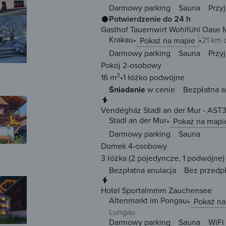
Darmowy parking
Sauna
Przy
Potwierdzenie do 24 h
Gasthof Tauernwirt Wohlfühl Oase 
Krakau
21 km 
Pokaż na mapie
Darmowy parking
Sauna
Przy
Pokój 2-osobowy
2
16 m
1 łóżko
podwójne
Śniadanie
w cenie
Bezpłatna a
Natychmiastowa rezerwacja
Vendégház Stadl an der Mur - AST
Stadl an der Mur
Pokaż na mapi
Darmowy parking
Sauna
Domek 4-osobowy
3 łóżka
(2 pojedyncze, 1 podwójne)
Bezpłatna anulacja
Bez przedp
Natychmiastowa rezerwacja
Hotel Sportalmmm Zauchensee
Altenmarkt im Pongau
Pokaż na
Lungau
Darmowy parking
Sauna
WiFi