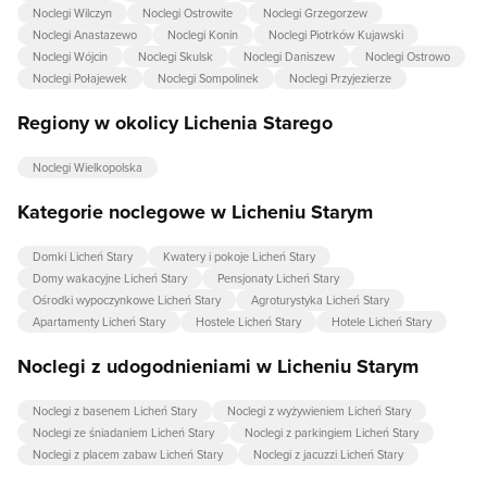
Noclegi Wilczyn
Noclegi Ostrowite
Noclegi Grzegorzew
Noclegi Anastazewo
Noclegi Konin
Noclegi Piotrków Kujawski
Noclegi Wójcin
Noclegi Skulsk
Noclegi Daniszew
Noclegi Ostrowo
Noclegi Połajewek
Noclegi Sompolinek
Noclegi Przyjezierze
Regiony w okolicy Lichenia Starego
Noclegi Wielkopolska
Kategorie noclegowe w Licheniu Starym
Domki Licheń Stary
Kwatery i pokoje Licheń Stary
Domy wakacyjne Licheń Stary
Pensjonaty Licheń Stary
Ośrodki wypoczynkowe Licheń Stary
Agroturystyka Licheń Stary
Apartamenty Licheń Stary
Hostele Licheń Stary
Hotele Licheń Stary
Noclegi z udogodnieniami w Licheniu Starym
Noclegi z basenem Licheń Stary
Noclegi z wyżywieniem Licheń Stary
Noclegi ze śniadaniem Licheń Stary
Noclegi z parkingiem Licheń Stary
Noclegi z placem zabaw Licheń Stary
Noclegi z jacuzzi Licheń Stary