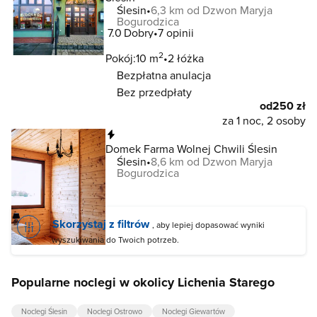
Ślesin
6,3 km od Dzwon Maryja
Bogurodzica
7.0
Dobry
7 opinii
2
Pokój:
10 m
2 łóżka
Bezpłatna anulacja
Bez przedpłaty
od
250 zł
za 1 noc, 2 osoby
Natychmiastowa rezerwacja
Domek Farma Wolnej Chwili Ślesin
Ślesin
8,6 km od Dzwon Maryja
Bogurodzica
Skorzystaj z filtrów
, aby lepiej dopasować wyniki
wyszukiwania do Twoich potrzeb.
Popularne noclegi w okolicy Lichenia Starego
Noclegi Ślesin
Noclegi Ostrowo
Noclegi Giewartów