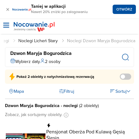
Taniej w aplikacji
×
OTWÓRZ
Nawet 20% zniżki po zalogowaniu
clegi
Noclegi Licheń Stary
Noclegi Dzwon Maryja Bogurodzica
Dzwon Maryja Bogurodzica
Wybierz daty
2 osoby
Pokaż
2 obiekty
z natychmiastową rezerwacją
Mapa
Filtruj
Sortuj
Dzwon Maryja Bogurodzica - noclegi
(
2 obiekty
)
Zobacz, jak sortujemy obiekty.
Natychmiastowa rezerwacja
Pensjonat Oberża Pod Kulawą Gęsią
Ślesin