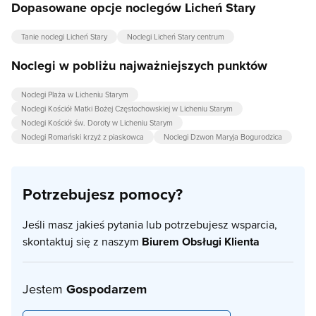
Dopasowane opcje noclegów Licheń Stary
Tanie noclegi Licheń Stary
Noclegi Licheń Stary centrum
Noclegi w pobliżu najważniejszych punktów
Noclegi Plaża w Licheniu Starym
Noclegi Kościół Matki Bożej Częstochowskiej w Licheniu Starym
Noclegi Kościół św. Doroty w Licheniu Starym
Noclegi Romański krzyż z piaskowca
Noclegi Dzwon Maryja Bogurodzica
Potrzebujesz pomocy?
Jeśli masz jakieś pytania lub potrzebujesz wsparcia,
skontaktuj się z naszym
Biurem Obsługi Klienta
Jestem
Gospodarzem