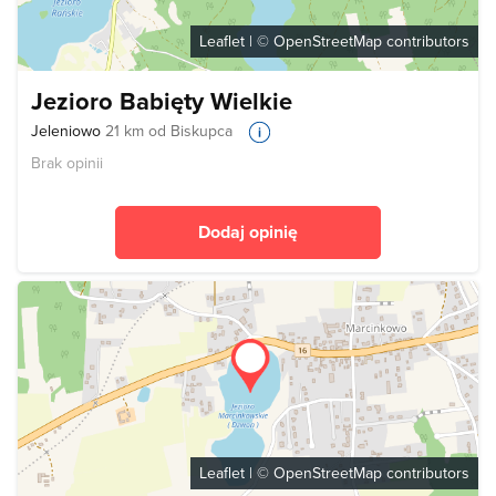
Leaflet
| ©
OpenStreetMap
contributors
Jezioro Babięty Wielkie
Jeleniowo
21 km od Biskupca
Brak opinii
Dodaj opinię
Leaflet
| ©
OpenStreetMap
contributors