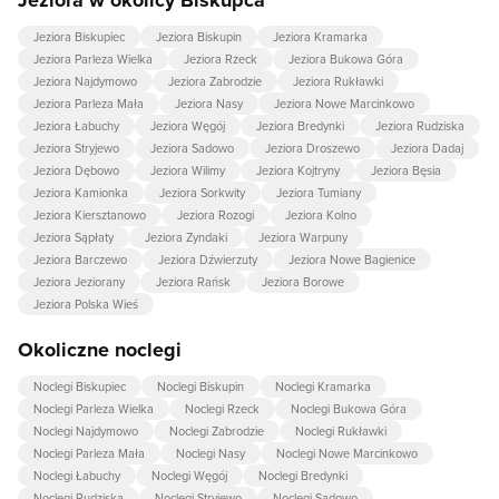
Jeziora w okolicy Biskupca
Jeziora Biskupiec
Jeziora Biskupin
Jeziora Kramarka
Jeziora Parleza Wielka
Jeziora Rzeck
Jeziora Bukowa Góra
Jeziora Najdymowo
Jeziora Zabrodzie
Jeziora Rukławki
Jeziora Parleza Mała
Jeziora Nasy
Jeziora Nowe Marcinkowo
Jeziora Łabuchy
Jeziora Węgój
Jeziora Bredynki
Jeziora Rudziska
Jeziora Stryjewo
Jeziora Sadowo
Jeziora Droszewo
Jeziora Dadaj
Jeziora Dębowo
Jeziora Wilimy
Jeziora Kojtryny
Jeziora Bęsia
Jeziora Kamionka
Jeziora Sorkwity
Jeziora Tumiany
Jeziora Kiersztanowo
Jeziora Rozogi
Jeziora Kolno
Jeziora Sąpłaty
Jeziora Zyndaki
Jeziora Warpuny
Jeziora Barczewo
Jeziora Dźwierzuty
Jeziora Nowe Bagienice
Jeziora Jeziorany
Jeziora Rańsk
Jeziora Borowe
Jeziora Polska Wieś
Okoliczne noclegi
Noclegi Biskupiec
Noclegi Biskupin
Noclegi Kramarka
Noclegi Parleza Wielka
Noclegi Rzeck
Noclegi Bukowa Góra
Noclegi Najdymowo
Noclegi Zabrodzie
Noclegi Rukławki
Noclegi Parleza Mała
Noclegi Nasy
Noclegi Nowe Marcinkowo
Noclegi Łabuchy
Noclegi Węgój
Noclegi Bredynki
Noclegi Rudziska
Noclegi Stryjewo
Noclegi Sadowo