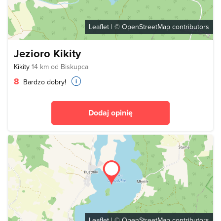
Leaflet
| ©
OpenStreetMap
contributors
Jezioro Kikity
Kikity
14 km od Biskupca
8
Bardzo dobry!
Dodaj opinię
Leaflet
| ©
OpenStreetMap
contributors