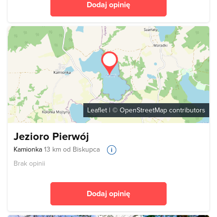
Dodaj opinię
Leaflet
| ©
OpenStreetMap
contributors
Jezioro Pierwój
Kamionka
13 km od Biskupca
Brak opinii
Dodaj opinię