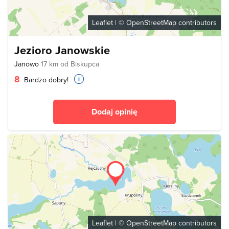
Leaflet
| ©
OpenStreetMap
contributors
Jezioro Janowskie
Janowo
17 km od Biskupca
8
Bardzo dobry!
Dodaj opinię
Leaflet
| ©
OpenStreetMap
contributors