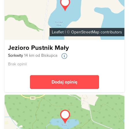
Leaflet
| ©
OpenStreetMap
contributors
Jezioro Pustnik Mały
Sorkwity
14 km od Biskupca
Brak opinii
Dodaj opinię