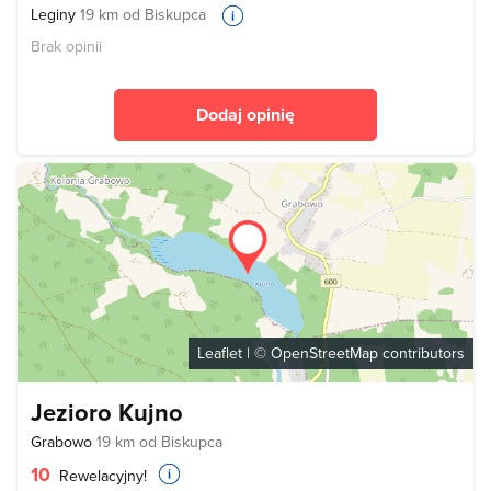
Leginy
19 km od Biskupca
Brak opinii
Dodaj opinię
Leaflet
| ©
OpenStreetMap
contributors
Jezioro Kujno
Grabowo
19 km od Biskupca
10
Rewelacyjny!