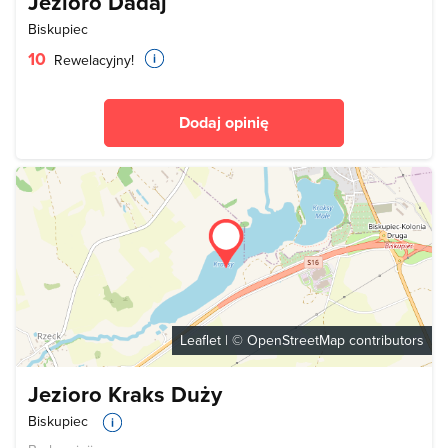
Jezioro Dadaj
Biskupiec
10
Rewelacyjny!
Dodaj opinię
Leaflet
| ©
OpenStreetMap
contributors
Jezioro Kraks Duży
Biskupiec