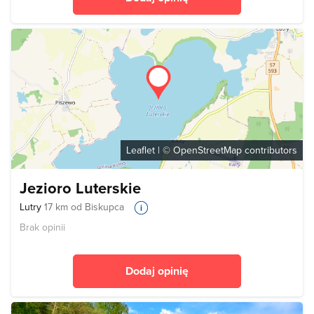
Leaflet
| ©
OpenStreetMap
contributors
Jezioro Luterskie
Lutry
17 km od Biskupca
Brak opinii
Dodaj opinię