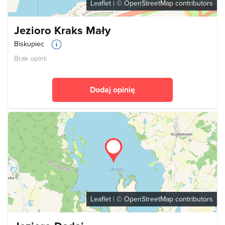
Leaflet
| ©
OpenStreetMap
contributors
Jezioro Kraks Mały
Biskupiec
Brak opinii
Dodaj opinię
Leaflet
| ©
OpenStreetMap
contributors