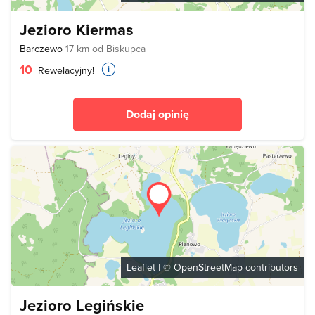
Jezioro Kiermas
Barczewo
17 km od Biskupca
10
Rewelacyjny!
Dodaj opinię
Leaflet
| ©
OpenStreetMap
contributors
Jezioro Legińskie