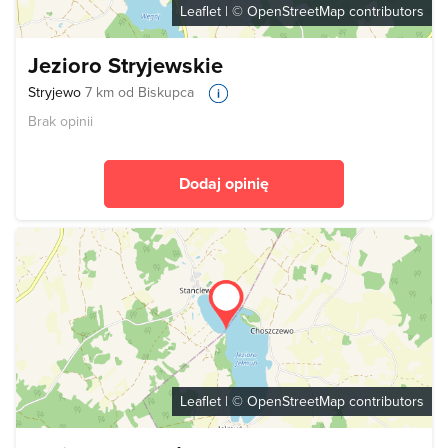
Leaflet
| ©
OpenStreetMap
contributors
Jezioro Stryjewskie
Stryjewo
7 km od Biskupca
Brak opinii
Dodaj opinię
Leaflet
| ©
OpenStreetMap
contributors