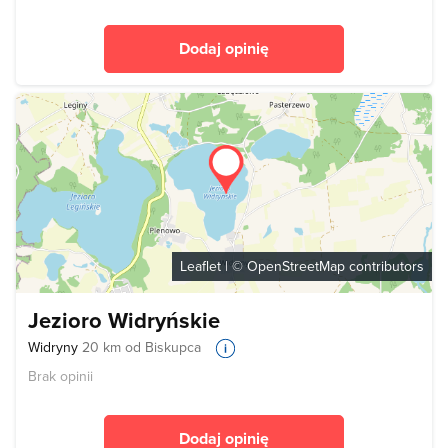
Dodaj opinię
Leaflet
| ©
OpenStreetMap
contributors
Jezioro Widryńskie
Widryny
20 km od Biskupca
Brak opinii
Dodaj opinię