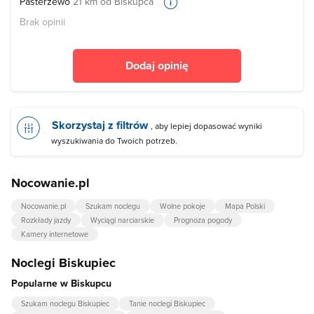
Pasterzewo
21 km od Biskupca
Brak opinii
Dodaj opinię
Skorzystaj z filtrów
, aby lepiej dopasować wyniki
wyszukiwania do Twoich potrzeb.
Nocowanie.pl
Nocowanie.pl
Szukam noclegu
Wolne pokoje
Mapa Polski
Rozkłady jazdy
Wyciągi narciarskie
Prognoza pogody
Kamery internetowe
Noclegi Biskupiec
Popularne w Biskupcu
Szukam noclegu Biskupiec
Tanie noclegi Biskupiec