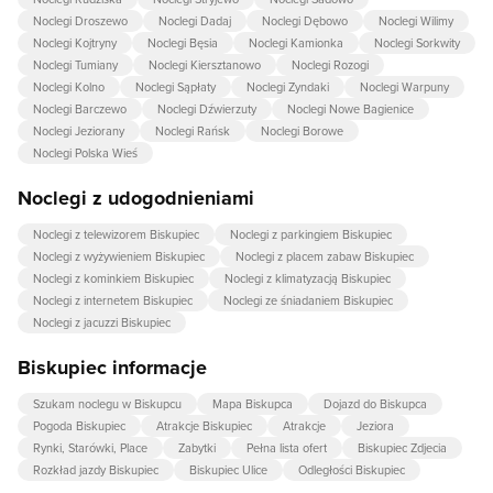
Noclegi Droszewo
Noclegi Dadaj
Noclegi Dębowo
Noclegi Wilimy
Noclegi Kojtryny
Noclegi Bęsia
Noclegi Kamionka
Noclegi Sorkwity
Noclegi Tumiany
Noclegi Kiersztanowo
Noclegi Rozogi
Noclegi Kolno
Noclegi Sąpłaty
Noclegi Zyndaki
Noclegi Warpuny
Noclegi Barczewo
Noclegi Dźwierzuty
Noclegi Nowe Bagienice
Noclegi Jeziorany
Noclegi Rańsk
Noclegi Borowe
Noclegi Polska Wieś
Noclegi z udogodnieniami
Noclegi z telewizorem Biskupiec
Noclegi z parkingiem Biskupiec
Noclegi z wyżywieniem Biskupiec
Noclegi z placem zabaw Biskupiec
Noclegi z kominkiem Biskupiec
Noclegi z klimatyzacją Biskupiec
Noclegi z internetem Biskupiec
Noclegi ze śniadaniem Biskupiec
Noclegi z jacuzzi Biskupiec
Biskupiec informacje
Szukam noclegu w Biskupcu
Mapa Biskupca
Dojazd do Biskupca
Pogoda Biskupiec
Atrakcje Biskupiec
Atrakcje
Jeziora
Rynki, Starówki, Place
Zabytki
Pełna lista ofert
Biskupiec Zdjecia
Rozkład jazdy Biskupiec
Biskupiec Ulice
Odległości Biskupiec