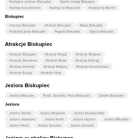
Noclegi w centrum Biskupiec
Opinie noclegi Biskupiec
Noclegi nad Jeziorem
Noclegi na Mazurach
Noclegi na Warmii
Biskupiec
Imprezy Biskupiec
Atrakcje Biskupiec
Mapa Biskupiec
Rozkłady jazdy Biskupiec
Pogoda Biskupiec
Zdjęcia Biskupiec
Atrakcje Biskupiec
Atrakcje Biskupiec
Atrakcje Węgój
Atrakcje Stryjewo
Atrakcje Stanclewo
Atrakcje Bęsia
Atrakcje Dobrąg
Atrakcje Sorkwity
Atrakcje Mojtyny
Atrakcje Kiersztanowo
Atrakcje Rozogi
Atrakcje Kikity
Jeziora Biskupiec
Jeziora Biskupiec
Rynki, Starówki, Place Biskupiec
Zabytki Biskupiec
Jeziora
Jeziora Olsztyn
Jeziora Mrągowo
Jeziora Ruciane-Nida
Jeziora Jedwabno
Jeziora Konin
Jeziora Giżycko
Jeziora Mikołajki
Jeziora Piecki
Jeziora Szczytno
Jeziora Szczecin