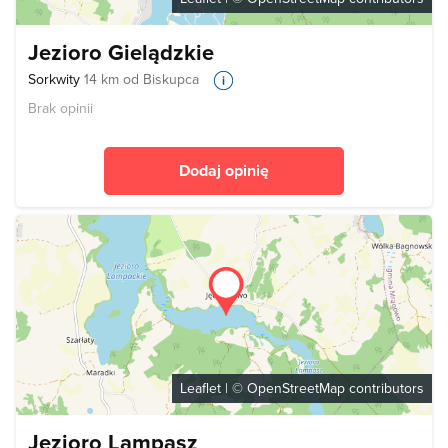
Jezioro Gielądzkie
Sorkwity
14 km od Biskupca
Brak opinii
Dodaj opinię
Leaflet
| ©
OpenStreetMap
contributors
Jezioro Lampasz