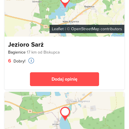
Leaflet
| ©
OpenStreetMap
contributors
Jezioro Sarż
Bagienice
17 km od Biskupca
6
Dobry!
Dodaj opinię