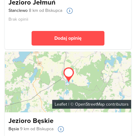
Jezioro Jełmuń
Stanclewo
8 km od Biskupca
Brak opinii
Dodaj opinię
Leaflet
| ©
OpenStreetMap
contributors
Jezioro Bęskie
Bęsia
9 km od Biskupca