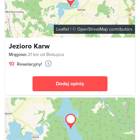
Leaflet
| ©
OpenStreetMap
contributors
Jezioro Karw
Mrągowo
21 km od Biskupca
10
Rewelacyjny!
Dodaj opinię