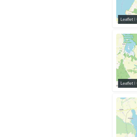
Leaflet
|
Leaflet
|