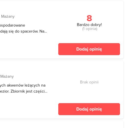
8
d Mażany
Bardzo dobry!
agospodarowane
(1 opinia)
adają się do spacerów. Na
e. A i rybki złowić.
nie tylko płotek i karasi,
Dodaj opinię
aste
 Mażany
Brak opinii
szych akwenów leżących na
zior. Zbiornik jest częścią
zi w skład kompleksu Mamr.
nnymi akwenami są umowne
Dodaj opinię