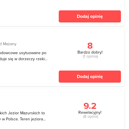
 słabo rozwinięta a brzegi
wierzbami. Ze względu na
Dodaj opinię
h
8
od Mażany
Bardzo dobry!
olodowcowe usytuowane po
(1 opinia)
duje się w dorzeczy rzeki
rskiego. Maksymalna
głębiej jest we wschodniej
Dodaj opinię
m
9.2
Rewelacyjny!
kich Jezior Mazurskich to
(8 opinii)
 w Polsce. Teren jeziora
m turystycznym oraz