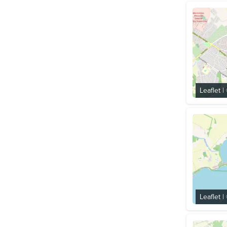
Leaflet
|
Leaflet
|