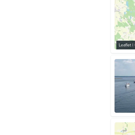
Leaflet
|