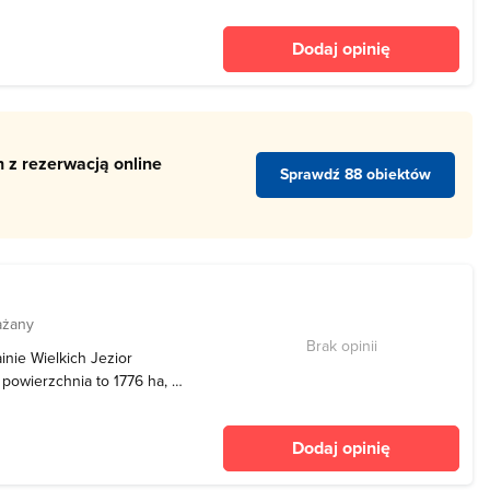
biornik o piaszczystym dnie
 Przy jego północnym krańcu
Dodaj opinię
 z rezerwacją online
Sprawdź 88 obiektów
ażany
Brak opinii
inie Wielkich Jezior
 powierzchnia to 1776 ha, a
oro posiada 2 zatoki Pilwa
liwe dla żeglarzy z powodu
Dodaj opinię