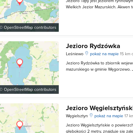
Jezioro Tajty jest jeziorem rynnowy
Wielkich Jezior Mazurskich. Akwen t
Giżycka. Jezioro jest wyraźnie podzi
wschodnią, która jest zdecydowanie
gęsto zalesione brzegi oraz część z
 ©
OpenStreetMap
contributors
Jezioro Rydzówka
Leśniewo
pokaż na mapie
15 km 
Jezioro Rydzówka to zbiornik woje
mazurskiego w gminie Węgorzewo. J
malowniczego terenu Pojezierza Maz
powierzchnia akwenu to niecałe 500
wód zbiornika to ponad 6 m, z kole
 ©
OpenStreetMap
contributors
Jezioro Węgielsztyńsk
Węgielsztyn
pokaż na mapie
17 k
Jezioro Węgielsztyńskie o powierzch
głębokości 2 metry, znajduje się za