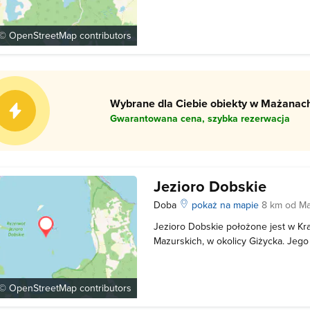
sobie zaledwie 2 metry. Siercze to z
i słabo rozwiniętej linii brzegowej.
znajduje się zal
 ©
OpenStreetMap
contributors
Wybrane dla Ciebie obiekty w Mażanach
Gwarantowana cena, szybka rezerwacja
Jezioro Dobskie
Doba
pokaż na mapie
8 km od M
Jezioro Dobskie położone jest w Kra
Mazurskich, w okolicy Giżycka. Jego
maksymalna głębokość - 22,5 m. Jezi
i Rajcocha. Dobskie jest dość zdrad
dużego skupiska głazów, żw
 ©
OpenStreetMap
contributors