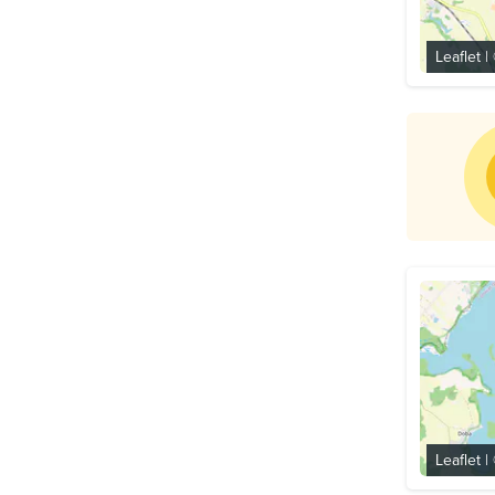
Leaflet
|
Leaflet
|