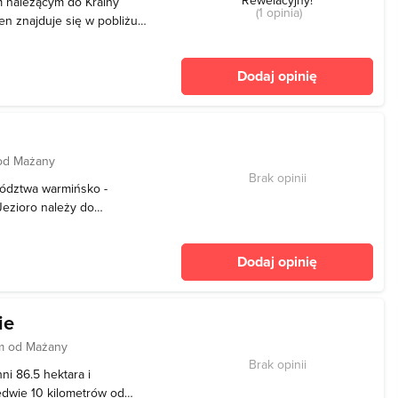
m należącym do Krainy
(1 opinia)
en znajduje się w pobliżu
elone na dwie części -
 węższa, ma wysokie i
Dodaj opinię
a
od Mażany
Brak opinii
wództwa warmińsko -
ezioro należy do
urskiego. Cała
 ha. Średnia głębokość
Dodaj opinię
i maksymalna głębokość jez
ie
m od Mażany
Brak opinii
ni 86.5 hektara i
ledwie 10 kilometrów od