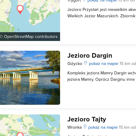
Jezioro Przystań jest niewielkim a
Wielkich Jezior Mazurskich. Zbiornik 
Mamr. Jezioro Przystań nie jest zd
wód jeziora Mamry, jednak zdecydow
głębokością. Jeżeli największa głębi
 ©
OpenStreetMap
contributors
Jezioro Dargin
Giżycko
pokaż na mapie
15 km o
Kompleks jeziora Mamry Dargin wch
jeziora Mamry. Oprócz Darginu inne 
Mamry Północne (lub właściwe), Kirsaj
Dobskie. Jezioro łączy się od połudn
zachodu z jeziorem Łabap i
Jezioro Tajty
Wronka
pokaż na mapie
15 km o