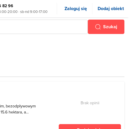
6 82 96
Zaloguj się
Dodaj obiekt
8:00-20:00 · sb-nd 9:00-17:00
Szukaj
Brak opinii
tkim, bezodpływowym
15.6 hektara, a
.5 metra. Ten zbiornik o
est łąkami oraz lasami. Pas