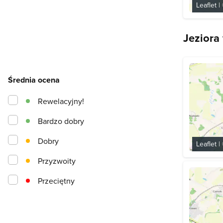
Leaflet
|
Jeziora
Średnia ocena
Rewelacyjny!
Bardzo dobry
Dobry
Leaflet
|
Przyzwoity
Przeciętny