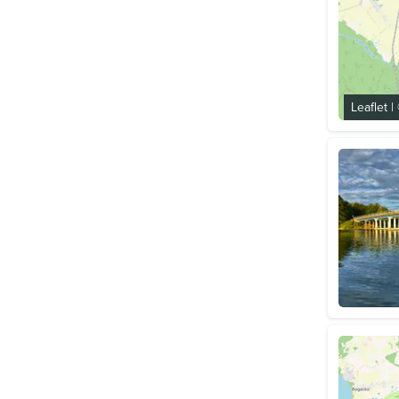
Leaflet
|