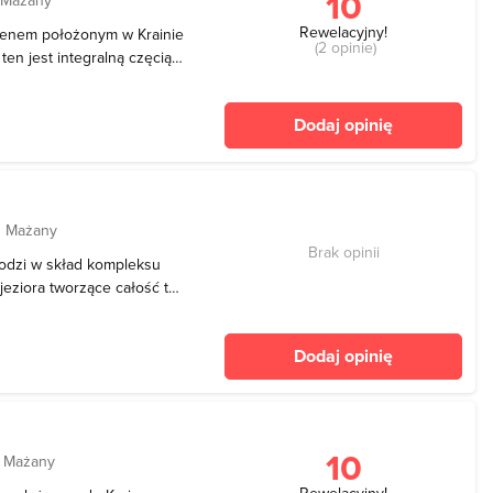
10
Rewelacyjny!
kwenem położonym w Krainie
(2 opinie)
ten jest integralną częcią
ecydowanie oddzielone od
anie różni się
Dodaj opinię
d Mażany
Brak opinii
odzi w skład kompleksu
jeziora tworzące całość to:
ty, Kisajno, Święcajty i
ia z jeziorem Kisajno, od
Dodaj opinię
10
d Mażany
Rewelacyjny!