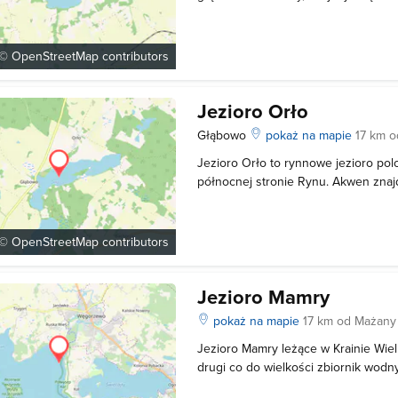
Węgorzewa. Jego linia brzegowa jest
wysokie i porośnięte olchami oraz 
szeroki pas szuwarów, wśród któryc
 ©
OpenStreetMap
contributors
Jezioro Orło
Głąbowo
pokaż na mapie
17 km 
Jezioro Orło to rynnowe jezioro p
północnej stronie Rynu. Akwen znaj
Pisy województwa warmińsko - mazu
głębokość jeziora to ponad 26m. Naj
części akwenu. Brzegi zbiornika są 
 ©
OpenStreetMap
contributors
Jezioro Mamry
pokaż na mapie
17 km od Mażany
Jezioro Mamry leżące w Krainie Wiel
drugi co do wielkości zbiornik wodny
jest bardzo atrakcyjny pod względe