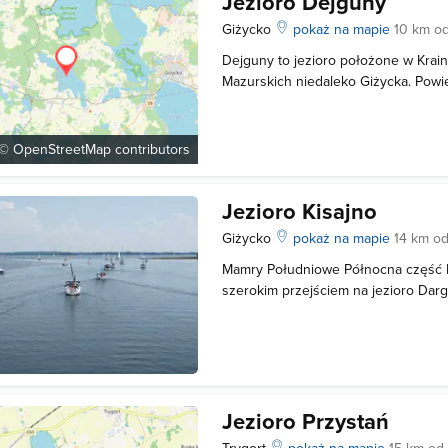
Jezioro Dejguny
Giżycko
pokaż na mapie
10 km o
Dejguny to jezioro położone w Krain
Mazurskich niedaleko Giżycka. Powie
wynosi między 762,5 a 770 hektara.
to około 45 metrów. Akwen ten ma u
brzegową, która w południowej częśc
 ©
OpenStreetMap
contributors
Jezioro Kisajno
Giżycko
pokaż na mapie
14 km o
Mamry Południowe Północna część K
szerokim przejściem na jezioro Dar
Rogiem i Fuledzkim Rogiem, od połud
przez 2 kanały z jeziorem Niegocin.
Kanał Giżycki (Łuczański) i prowadzi
Jezioro Przystań
Trygort
pokaż na mapie
15 km od