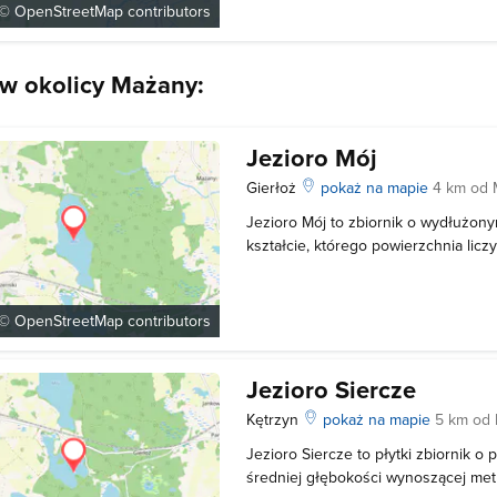
przybrzeżny porastają gęste oczeret
 ©
OpenStreetMap
contributors
 w okolicy Mażany:
Jezioro Mój
Gierłoż
pokaż na mapie
4 km od
Jezioro Mój to zbiornik o wydłużon
kształcie, którego powierzchnia liczy
natomiast głębokość wynosi 4.1 metra
pas trzcin, w których ukryte są żer
tu różne gatunki ptaków wodnyc
 ©
OpenStreetMap
contributors
Jezioro Siercze
Kętrzyn
pokaż na mapie
5 km od
Jezioro Siercze to płytki zbiornik o
średniej głębokości wynoszącej metr