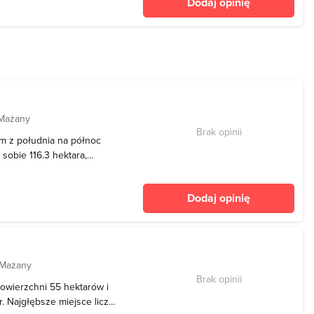
Dodaj opinię
y. Br
 Mażany
Brak opinii
ym z południa na północ
 sobie 116.3 hektara,
. Brzegi jeziora porasta
emia bobrów. Gnieżdżą się
Dodaj opinię
 Mażany
Brak opinii
 powierzchni 55 hektarów i
. Najgłębsze miejsce liczy