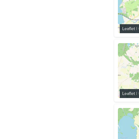
Leaflet
|
Leaflet
|