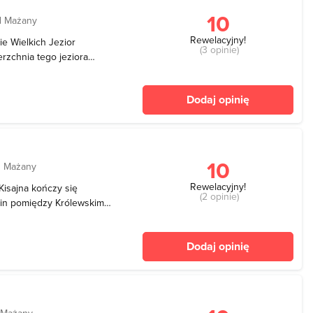
10
d Mażany
Rewelacyjny!
ie Wielkich Jezior
(3 opinie)
rzchnia tego jeziora
 Maksymalna głębokość to
rozmaiconą linię
Dodaj opinię
i zbiornika je
10
d Mażany
Rewelacyjny!
isajna kończy się
(2 opinie)
gin pomiędzy Królewskim
nia jezioro łączy się
 Kanał wschodni to tzw.
Dodaj opinię
 przez c
 Mażany