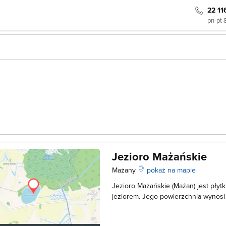
22 11
pn-pt 
Jezioro Mażańskie
Mażany
pokaż na mapie
Jezioro Mażańskie (Mażan) jest pły
jeziorem. Jego powierzchnia wynosi 
maksymalna głębokość to zaledwie 2
regularnej linii brzegowej otoczony j