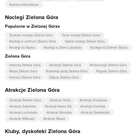
Kamery internetowe
Noclegi Zielona Góra
Popularne w Zielonej Górze
Szukam noclegu Zielona Góra
Tanie noclegi Zielona Góra
Noclegi w centrum Zielona Góra
Opinie noclegi Zielona Góra
Noclegi na Śląsku
Noclegi w Ziemi Lubuskiej
Noclegi na Dolnym Śląsku
Zielona Góra
Imprezy Zielona Góra
Atrakcje Zielona Góra
Restauracje Zielona Góra
Mapa Zielona Góra
Rozkłady jazdy Zielona Góra
Pogoda Zielona Góra
Kamery Zielona Góra
Zdjęcia Zielona Góra
Atrakcje Zielona Góra
Atrakcje Zielona Góra
Atrakcje Ochla
Atrakcje Droszków
Atrakcje Sulechów
Atrakcje Nowa Sól
Atrakcje Konotop
Atrakcje Łochowice
Atrakcje Niesulice
Atrakcje Świebodzin
Atrakcje Wilkowo
Atrakcje Sława
Kluby, dyskoteki Zielona Góra