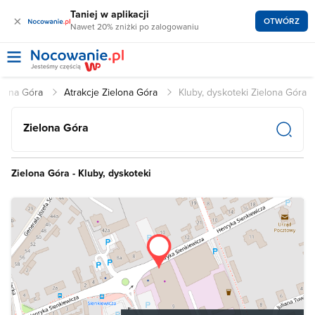
Taniej w aplikacji
×
OTWÓRZ
Nawet 20% zniżki po zalogowaniu
elona Góra
Atrakcje Zielona Góra
Kluby, dyskoteki Zielona Góra
Zielona Góra
Zielona Góra - Kluby, dyskoteki