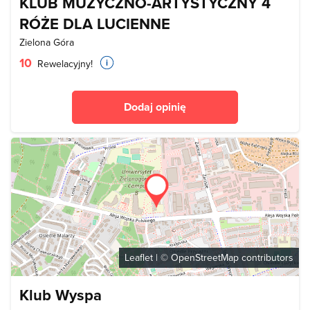
KLUB MUZYCZNO-ARTYSTYCZNY 4
RÓŻE DLA LUCIENNE
Zielona Góra
10
Rewelacyjny!
Dodaj opinię
Leaflet
| ©
OpenStreetMap
contributors
Klub Wyspa