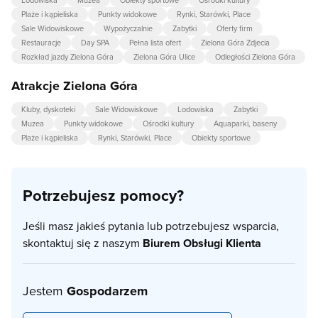
Lodowiska
Muzea
Obiekty sportowe
Ośrodki kultury
Plaże i kąpieliska
Punkty widokowe
Rynki, Starówki, Place
Sale Widowiskowe
Wypożyczalnie
Zabytki
Oferty firm
Restauracje
Day SPA
Pełna lista ofert
Zielona Góra Zdjecia
Rozkład jazdy Zielona Góra
Zielona Góra Ulice
Odległości Zielona Góra
Atrakcje Zielona Góra
Kluby, dyskoteki
Sale Widowiskowe
Lodowiska
Zabytki
Muzea
Punkty widokowe
Ośrodki kultury
Aquaparki, baseny
Plaże i kąpieliska
Rynki, Starówki, Place
Obiekty sportowe
Potrzebujesz pomocy?
Jeśli masz jakieś pytania lub potrzebujesz wsparcia,
skontaktuj się z naszym
Biurem Obsługi Klienta
Jestem
Gospodarzem