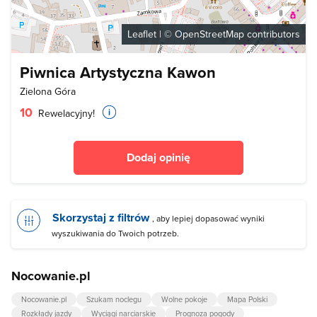
Leaflet
| ©
OpenStreetMap
contributors
Piwnica Artystyczna Kawon
Zielona Góra
10
Rewelacyjny!
Dodaj opinię
Skorzystaj z filtrów
, aby lepiej dopasować wyniki
wyszukiwania do Twoich potrzeb.
Nocowanie.pl
Nocowanie.pl
Szukam noclegu
Wolne pokoje
Mapa Polski
Rozkłady jazdy
Wyciągi narciarskie
Prognoza pogody