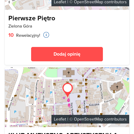
Leaflet
| ©
OpenStreetMap
contributors
Pierwsze Piętro
Zielona Góra
10
Rewelacyjny!
Dodaj opinię
Leaflet
| ©
OpenStreetMap
contributors