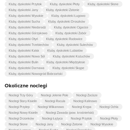
Kluby, dyskoteki Przytok
Kluby, dyskoteki Płoty
Kluby, dyskoteki Słone
Kluby, dyskoteki Jany
Kluby, dyskoteki Zatonie
Kluby, dyskoteki Wysokie
Kluby, dyskoteki Ługowo
Kluby, dyskoteki Sucha
Kluby, dyskoteki Droszków
Kluby, dyskoteki Niedoradz
Kluby, dyskoteki Cigacice
Kluby, dyskoteki Górzykowo
Kluby, dyskoteki Zabór
Kluby, dyskoteki Otyń
Kluby, dyskoteki Radowice
Kluby, dyskoteki Trzebiechów
Kluby, dyskoteki Sulechów
Kluby, dyskoteki Kalsk
Kluby, dyskoteki Lubiatów
Kluby, dyskoteki Nowa Sól
Kluby, dyskoteki Kożuchów
Kluby, dyskoteki Bulin
Kluby, dyskoteki Międzylesie
Kluby, dyskoteki Darnawa
Kluby, dyskoteki Skąpe
Kluby, dyskoteki Nowogród Bobrzański
Okoliczne noclegi
Noclegi Trzy Góry
Noclegi Jelenie Pole
Noclegi Zacisze
Noclegi Stary Kisielin
Noclegi Racula
Noclegi Kalinowo
Noclegi Przylep
Noclegi Wilkanowo
Noclegi Krępa
Noclegi Ochla
Noclegi Nowy Kisielin
Noclegi Zawada (pow. krośnieński)
Noclegi Drzonków
Noclegi Łężyca
Noclegi Przytok
Noclegi Płoty
Noclegi Słone
Noclegi Jany
Noclegi Zatonie
Noclegi Wysokie