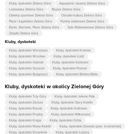
Kluby, dyskoteki Zielona Góra
Aquaparki, baseny Zielona Góra
Lodowiska Zielona Góra
Muzea Zielona Góra
Obiekty sportowe Zielona Góra
Ośrodki kultury Zielona Góra
Plaże i kąpieliska Zielona Góra
Punkty widokowe Zielona Góra
Rynki, Starówki, Place Zielona Góra
Sale Widowiskowe Zielona Góra
Zabytki Zielona Góra
Kluby, dyskoteki
Kluby, dyskoteki Warszawa
Kluby, dyskoteki Kraków
Kluby, dyskoteki Wrocław
Kluby, dyskoteki Łódź
Kluby, dyskoteki Gdańsk
Kluby, dyskoteki Katowice
Kluby, dyskoteki Szczecin
Kluby, dyskoteki Poznań
Kluby, dyskoteki Bydgoszcz
Kluby, dyskoteki Bielsko-Biała
Kluby, dyskoteki w okolicy Zielonej Góry
Kluby, dyskoteki Trzy Góry
Kluby, dyskoteki Jelenie Pole
Kluby, dyskoteki Zacisze
Kluby, dyskoteki Stary Kisielin
Kluby, dyskoteki Racula
Kluby, dyskoteki Kalinowo
Kluby, dyskoteki Przylep
Kluby, dyskoteki Wilkanowo
Kluby, dyskoteki Krępa
Kluby, dyskoteki Ochla
Kluby, dyskoteki Nowy Kisielin
Kluby, dyskoteki Zawada (pow. krośnieński)
Kluby, dyskoteki Drzonków
Kluby, dyskoteki Łężyca