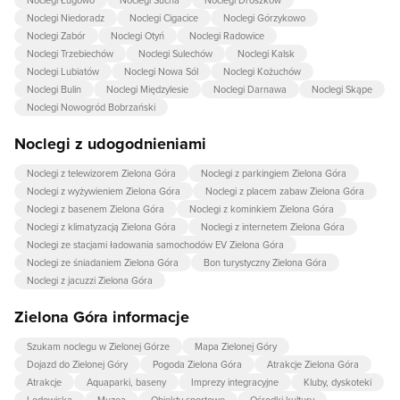
Noclegi Ługowo
Noclegi Sucha
Noclegi Droszków
Noclegi Niedoradz
Noclegi Cigacice
Noclegi Górzykowo
Noclegi Zabór
Noclegi Otyń
Noclegi Radowice
Noclegi Trzebiechów
Noclegi Sulechów
Noclegi Kalsk
Noclegi Lubiatów
Noclegi Nowa Sól
Noclegi Kożuchów
Noclegi Bulin
Noclegi Międzylesie
Noclegi Darnawa
Noclegi Skąpe
Noclegi Nowogród Bobrzański
Noclegi z udogodnieniami
Noclegi z telewizorem Zielona Góra
Noclegi z parkingiem Zielona Góra
Noclegi z wyżywieniem Zielona Góra
Noclegi z placem zabaw Zielona Góra
Noclegi z basenem Zielona Góra
Noclegi z kominkiem Zielona Góra
Noclegi z klimatyzacją Zielona Góra
Noclegi z internetem Zielona Góra
Noclegi ze stacjami ładowania samochodów EV Zielona Góra
Noclegi ze śniadaniem Zielona Góra
Bon turystyczny Zielona Góra
Noclegi z jacuzzi Zielona Góra
Zielona Góra informacje
Szukam noclegu w Zielonej Górze
Mapa Zielonej Góry
Dojazd do Zielonej Góry
Pogoda Zielona Góra
Atrakcje Zielona Góra
Atrakcje
Aquaparki, baseny
Imprezy integracyjne
Kluby, dyskoteki