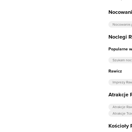
Nocowani
Nocowanie.
Noclegi 
Popularne 
Szukam noc
Rawicz
Imprezy Raw
Atrakcje 
Atrakcje Ra
Atrakcje Trz
Kościoły 