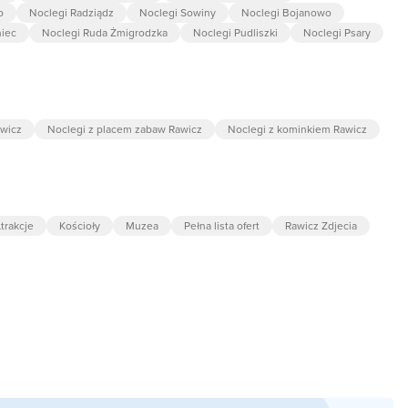
o
Noclegi Radziądz
Noclegi Sowiny
Noclegi Bojanowo
niec
Noclegi Ruda Żmigrodzka
Noclegi Pudliszki
Noclegi Psary
awicz
Noclegi z placem zabaw Rawicz
Noclegi z kominkiem Rawicz
trakcje
Kościoły
Muzea
Pełna lista ofert
Rawicz Zdjecia