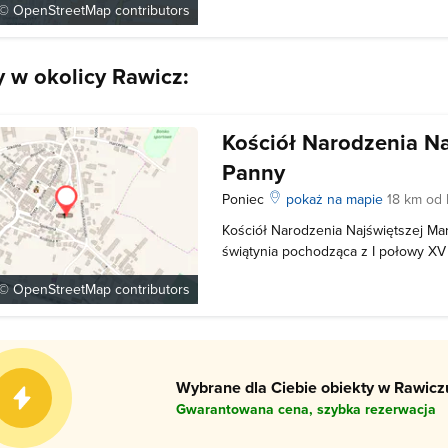
w 1907 roku a należała wtedy do par
 ©
OpenStreetMap
contributors
y w okolicy Rawicz:
Kościół Narodzenia Na
Panny
Poniec
pokaż na mapie
18 km od
Kościół Narodzenia Najświętszej Ma
świątynia pochodząca z I połowy XV
gotycka i wniesiona została na plan
 ©
OpenStreetMap
contributors
jej budowy był Maksymilian Mielżyńsk
W jej wnętrzu na szczególną uw
Wybrane dla Ciebie obiekty w Rawiczu
Gwarantowana cena, szybka rezerwacja