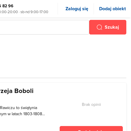
6 82 96
Zaloguj się
Dodaj obiekt
8:00-20:00 · sb-nd 9:00-17:00
Szukaj
zeja Boboli
Brak opinii
Rawiczu to świątynia
nym w latach 1803-1808
da Langhansa. Po
u, została ona odbudowana