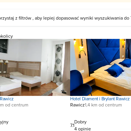
rzystaj z filtrów , aby lepiej dopasować wyniki wyszukiwania do
okolicy
 Rawicz
Hotel Diament i Brylant Rawicz
km od centrum
Rawicz
1,4 km od centrum
yjny
Dobry
7.1
4 opinie