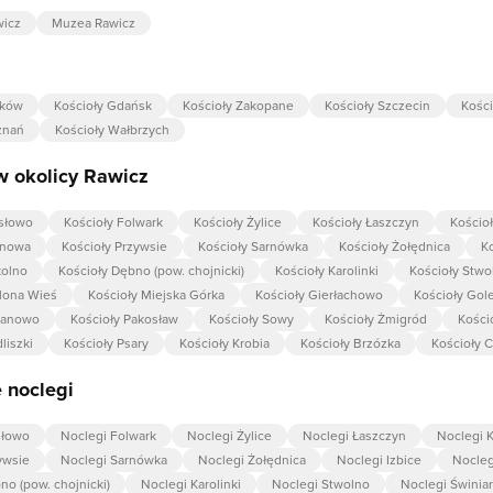
wicz
Muzea Rawicz
aków
Kościoły Gdańsk
Kościoły Zakopane
Kościoły Szczecin
Kośc
znań
Kościoły Wałbrzych
w okolicy Rawicz
słowo
Kościoły Folwark
Kościoły Żylice
Kościoły Łaszczyn
Kościoł
rnowa
Kościoły Przywsie
Kościoły Sarnówka
Kościoły Żołędnica
Ko
kolno
Kościoły Dębno (pow. chojnicki)
Kościoły Karolinki
Kościoły Stwo
elona Wieś
Kościoły Miejska Górka
Kościoły Gierłachowo
Kościoły Gol
janowo
Kościoły Pakosław
Kościoły Sowy
Kościoły Żmigród
Kości
liszki
Kościoły Psary
Kościoły Krobia
Kościoły Brzózka
Kościoły 
 noclegi
słowo
Noclegi Folwark
Noclegi Żylice
Noclegi Łaszczyn
Noclegi K
ywsie
Noclegi Sarnówka
Noclegi Żołędnica
Noclegi Izbice
Nocle
no (pow. chojnicki)
Noclegi Karolinki
Noclegi Stwolno
Noclegi Świnia