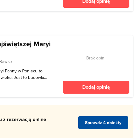
Dodaj opinię
afii Ewange
jświętszej Maryi
Brak opinii
 Rawicz
ryi Panny w Poniecu to
 wieku. Jest to budowla
ie prostokąta. Fundatorem
Dodaj opinię
i – pisarz wielki koronny.
 z rezerwacją online
Sprawdź 4 obiekty