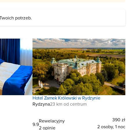
 Twoich potrzeb.
Hotel Zamek Królewski w Rydzynie
Rydzyna
23 km od centrum
390 zł
Rewelacyjny
9.9
2 osoby, 1 noc
2 opinie