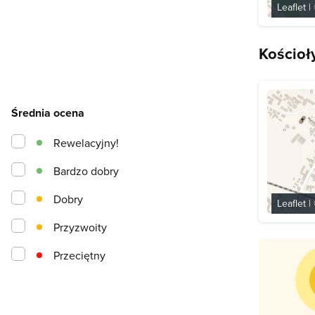
Leaflet
|
Kościoł
Średnia ocena
Rewelacyjny!
Bardzo dobry
Dobry
Leaflet
|
Przyzwoity
Przeciętny