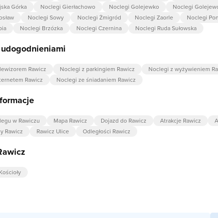
jska Górka
Noclegi Gierłachowo
Noclegi Golejewko
Noclegi Golejew
osław
Noclegi Sowy
Noclegi Żmigród
Noclegi Zaorle
Noclegi Po
bia
Noclegi Brzózka
Noclegi Czernina
Noclegi Ruda Sułowska
z udogodnieniami
elewizorem Rawicz
Noclegi z parkingiem Rawicz
Noclegi z wyżywieniem R
nternetem Rawicz
Noclegi ze śniadaniem Rawicz
formacje
legu w Rawiczu
Mapa Rawicz
Dojazd do Rawicz
Atrakcje Rawicz
A
dy Rawicz
Rawicz Ulice
Odległości Rawicz
Rawicz
Kościoły