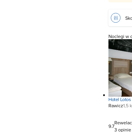
Sko
Noclegi w 
Hotel Lotos
Rawicz
1,5 
Rewelac
9.7
3 opinie