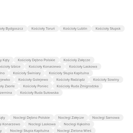
ioły Bydgoszcz
Kościoły Toruń
Kościoły Lublin
Kościoły Słupsk
y Kąty
Kościoły Dębno Polskie
Kościoły Załęcze
ścioły Izbice
Kościoły Konarzewo
Kościoły Laskowa
lno
Kościoły Świniary
Kościoły Słupia Kapitulna
ejewko
Kościoły Golejewo
Kościoły Radziądz
Kościoły Sowiny
oły Zaorle
Kościoły Poniec
Kościoły Ruda Żmigrodzka
Czernina
Kościoły Ruda Sułowska
ąty
Noclegi Dębno Polskie
Noclegi Załęcze
Noclegi Sarnowa
gi Konarzewo
Noclegi Laskowa
Noclegi Kąkolno
ry
Noclegi Słupia Kapitulna
Noclegi Zielona Wieś