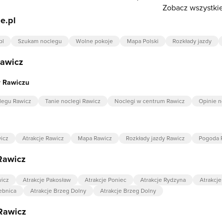
Zobacz wszystkie
e.pl
pl
Szukam noclegu
Wolne pokoje
Mapa Polski
Rozkłady jazdy
Rawicz
w Rawiczu
legu Rawicz
Tanie noclegi Rawicz
Noclegi w centrum Rawicz
Opinie n
icz
Atrakcje Rawicz
Mapa Rawicz
Rozkłady jazdy Rawicz
Pogoda 
Rawicz
wicz
Atrakcje Pakosław
Atrakcje Poniec
Atrakcje Rydzyna
Atrakcje
ebnica
Atrakcje Brzeg Dolny
Atrakcje Brzeg Dolny
Rawicz