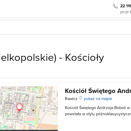
22 11
pn-pt 
ielkopolskie) - Kościoły
Kościół Świętego Andr
Rawicz
pokaż na mapie
Kościół Świętego Andrzeja Boboli w 
powstała w stylu późnoklasycystycz
zaprojektowana przez Carla Gotthar
nieszczęśliwym pożarze w 1905 rok