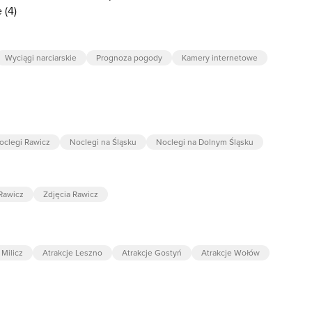
 (4)
Wyciągi narciarskie
Prognoza pogody
Kamery internetowe
oclegi Rawicz
Noclegi na Śląsku
Noclegi na Dolnym Śląsku
Rawicz
Zdjęcia Rawicz
 Milicz
Atrakcje Leszno
Atrakcje Gostyń
Atrakcje Wołów